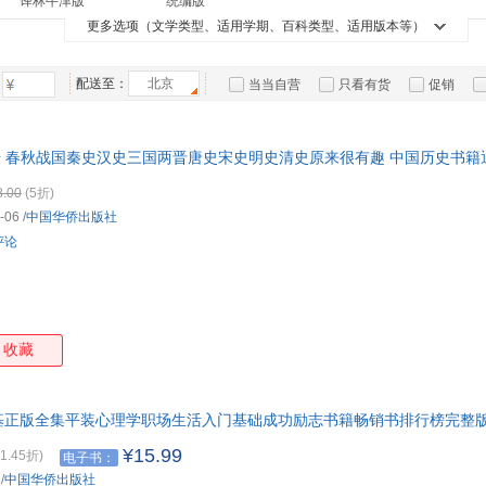
译林牛津版
统编版
广东人民出版社
光明日报出版社
南海出版公司
团结
柯南道尔
亚当·斯密
王峰
徐志
箱包皮
知音
墨点字帖
时代华语
漫娱
更多选项（文学类型、适用学期、百科类型、适用版本等）
二手书
英文原版书
老书/收藏
其他
西藏人民出版社
泰戈尔
曾国藩
苏豫
手表饰
洪应
有书至美
美国儿科学会
竹石文化
博集
运动户
老舍
蘅塘退士
肖文键
曹雪
蜻蜓心理
配送至：
北京
接力出版社
世纪文景
书中
当当自营
只看有货
促销
汽车用
李飞
胡适
纳兰容若
刘向
阳光秀美
智杰轩
磨铁
新华
特卖
预售
入驻商家
食品
萧鼎
黄继伟
冯梦龙
钟茂
紫图图书
正清出品
百题大过关
红帽
手机通
册 春秋战国秦史汉史三国两晋唐史宋史明史清史原来很有趣 中国历史书
雷欧幻像
树下野狐
许慎
乐嘉
九天译文Empyrean Translation
全国优秀儿童文学奖
贝克特全集
数码影
小读
少的时间，掌握中国历代王朝的兴衰更替，变身任何场合都能侃侃而谈的历
8.00
(5折)
吴承恩
武志红
亨利·戴维·梭罗
王阳
电脑办
译文名著精选
蒲公英童书馆
爱心树童书
步印
-06
/
中国华侨出版社
凌濛初
罗伯特·罗素
梁启超
大家电
房龙
波波乌(BOBOWU)
手把手作文
中考45套题
黑皮
评论
家用电
刘义庆
吴楚材
孙浩
陆羽
刘怡
王宇
安然
奥里
阮义忠
天籁纸鸢
肖祥银
乔治·
尼采
刘佳
纪昀
庄周
收藏
慕容引刀
佚名
田宇
庞丽
郑振铎
林海音
肖卫
王晋
基正版全集平装心理学职场生活入门基础成功励志书籍畅销书排行榜完整
加缪
张平
圣艾克苏佩里
善从
¥15.99
1.45折)
电子书：
弗洛伊德
罗曼罗兰
杨柳
左岸
/
中国华侨出版社