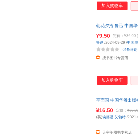
曹华宗
艾米莉·勃朗特
加入购物车
谢园
笑笑
山下英子
青黎
朝花夕拾 鲁迅 中国
江伟
霁阳
¥9.50
定价：
¥36.00
(
都基成
程御迦
鲁迅
/2024-09-29
/
中国华
左宗棠
紫式部
64条评论
张天翼
张洁
搜书图书专营店
雪莱
许仲琳
王松
王实甫
加入购物车
牟延晨
米苏
李维
李丽
奥斯卡·王尔德
钱钟书
平面国 中国华侨出版
夏奈
吴淡如
¥16.50
定价：
¥36.0
罗宇
刘勇
(英)
埃德温·艾勃特
/2021-
蒋斌
季羡林
天宇阁图书专营店
陈果
奥威尔