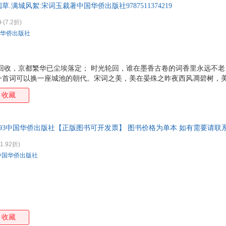
.满城风絮:宋词玉裁著中国华侨出版社9787511374219
郝景芳
高军
冯唐
杜梅
詹姆斯·乔伊斯
杨昌溢
肖复兴
夏丏
0
(7.2折)
华侨出版社
孟子
林清玄
凯恩斯
杜静
詹姆斯
王立新
王红星
色诺
郭斯特
仓央嘉措
布洛克
比安
回收，京都繁华已尘埃落定； 时光轮回，谁在墨香古卷的词香里永远不老
张晓华
张佳玮
余秋雨
叶怡
一首词可以换一座城池的朝代。宋词之美，美在晏殊之昨夜西风凋碧树，
庭院深深深几许，美在苏轼之十年生死两茫茫……对花持酒的舞姿，踏雪
王卿
王蕾
王虎
王涵
收藏
眷恋，对人生的感叹，哀生计之奔波，悼恋人之远去，与知交把酒言欢…
茅盾
李强
李平
李琳
涵义隽永的语言，写进一首首优美的宋词中，融化在千年的时光里，经风
《一川烟草满城风絮--宋词（纯美典藏版）》。
霍布斯
华姿
宫泽贤治
程志
311993中国华侨出版社【正版图书可开发票】 图书价格为单本 如有需要请联
约翰·缪尔
w.c.丹皮尔
张晓菲
张伟
1.92折)
细井徇
吴刚
温庭筠
唐诺
中国华侨出版社
刘琳
李丹
黄鑫
洪迈
朱攸若
张潮
杨力
王小
吉田修一
歌德
丰子恺
笛福
左丘明
张秀丽
张琦
雨果
收藏
小北
肖潇
吴琼
吴楚