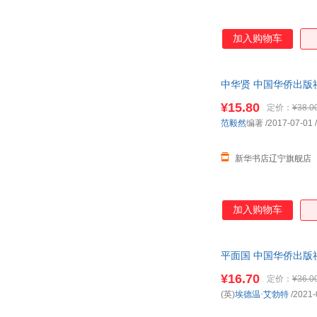
张明
张玲玲
西顿
伍倩
加入购物车
宋犀堃
宋墨
明恩溥
马尔科姆·格拉德威尔
中华贤 中国华侨出版
凌嵩
李岩
¥15.80
定价：
¥38.0
蘅塘居士
黑塞
范毅然
编著
/2017-07-01
/
陈舜臣
陈琅语
叶显林
严杰
新华书店辽宁旗舰店
魏徵
王志纲
齐祺
某小丫
刘岩
刘宏
加入购物车
雷海宗
汲红
冯雪
范黎
平面国 中国华侨出版
张瑜
张薇
¥16.70
定价：
¥36.0
于康
叶英挺
(英)
埃德温·艾勃特
/2021-
吴浩然
文爱艺