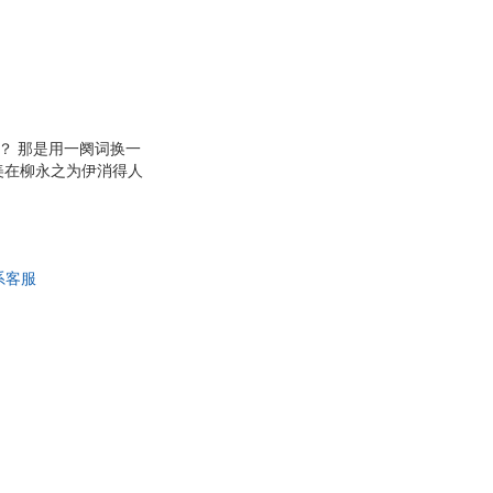
程亮
尊
王安忆
曹利群
芬
屈畅
基
朱熹
？ 那是用一阕词换一
兰
杨扬
美在柳永之为伊消得人
寻梅的笛声，水晶帘栊
宋小君
…这些伤痛与欣喜，和
李华
雨而妖娆，历岁月而弥
良
托尔斯泰
系客服
迪
张敏
青简
谷崎润一郎
燕
屠格涅夫
陈玮
一行禅师
才
王咏刚