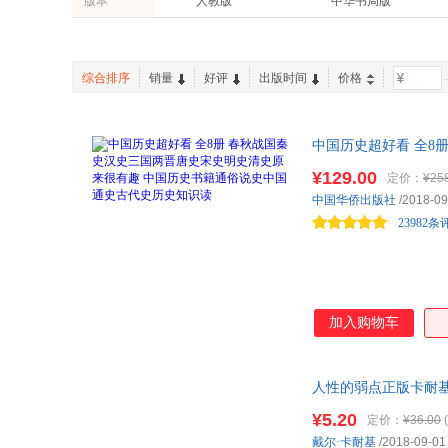
版本
人教版
中华书局版
湖北教育出版社
汕头大学出版社
纳兰性德
陈浩
汇智光华
华章计算机
孕产/胎教
农业/林业
崇文书局
法律出版社
白落梅
毛姆
华文天下
金版文化
课程
刘川
司马光
天利38套
无器械健身
综合排序
销量
好评
出版时间
价格
-
李娟
林徽因
日知图书
京版北美
吴晗
赵文彤
中国国家地理
悦读纪
中国历史超好看 全8
施耐庵
关心则乱
新世界青春
美读
史历史知识读 用*
¥129.00
定价：
¥25
朱建国
张宏伟
浦睿文化
译文经典精装
中国华侨出版社
/2018-09
沈复
李昊轩
快乐读书吧
一本涂书
23982条
希区柯克
墨菲
非常海淀单元测试AB卷
六人行
杨飞
吕思勉
卢梭
王学泰
李睿
朱孝臧
加入购物车
蒙台梭利
鬼谷子
吴调侯
蔡澜
人性的弱点正版卡耐
刘歆
法布尔
¥5.20
定价：
¥36.00
(
亨德里克·威廉·房龙
萧红
戴尔·卡耐基
/2018-09-01