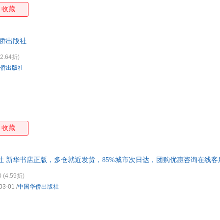
朱丽
周倩
赵静
张庆
收藏
夏洛蒂·勃朗特
文心
王晓华
十二
七七
朴惠敃
尼尔
马歇
华侨出版社
吉姆·凯尔高
霍金斯
弘一法师
弗兰
2.64折)
程光炜
陈英
陈慧敏
伯特
侨出版社
钟鸣
赵永久
赵蕤
张一
约瑟芬·铁伊
伊索
叶圣陶
叶开
徐洁
夏悠然
吴志强
王晔
王敏
田野
舒清
荣格
收藏
靡宝
马树全
楼武挺
李毓
李杰
福楼拜
方文
曾弘
赵崇祚
张然
张惠
袁婧
社 新华书店正版，多仓就近发货，85%城市次日达，团购优惠咨询在线客
文怡
王强
王达
陀思
0
(4.59折)
刘睿
李小玲
李世强
兰岚
03-01
/
中国华侨出版社
黄水乞
东篱子解
丁奇
陈瑜
奥斯特洛夫斯基
pan小月
蕾切尔·卡森
周欣