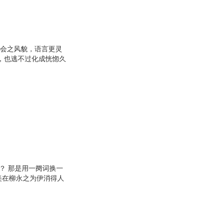
晖
彭成
行
雾满拦江
刘刚
本子
娟子
社会之风貌，语言更灵
，也逃不过化成恍惚久
前
韩晓
的文字里品味爱恨，了
俊
李煜
出千般情致、万缕柔
子
刘宁
安宁
非宝
刘易斯
杨倩
陈姣
培根
？ 那是用一阕词换一
蓬
张群
美在柳永之为伊消得人
李永宁
寻梅的笛声，水晶帘栊
…这些伤痛与欣喜，和
杨军
雨而妖娆，历岁月而弥
山
米兰lady