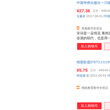
中国华侨出版社一川烟草
李鸿章
京极夏彦
张承志
¥27.36
张柏然
定价：
¥38.0
玉裁
著
/2017-06-01
/
中国
宋伟
使徒子
中岛敦
赵博
英典图书专营店
墨羽
老丑
宋词是一朵情花 蓦然
周国平
郑毅
壶酒的朝代，也是用
憔悴，美在欧阳修之
萧潇
吴磊
加入购物车
后的凝望，对尘世的
三岛由纪夫
米雅
着连绵起伏的音律、
香。 本书是玉裁著的
九把刀
贾志刚
绝密卧底9787511
欧·亨利
毕翠克丝·波特
¥5.75
定价：
¥30.00
(
泽本嘉光
徐鹏
钟连城
著
/2011-04-01
/
米切尔
玛利亚·蒙台梭利
辜鸿铭
丁振宇
维航教育图书专营店
李劲
冷婷
陈寿
阿乙
加入购物车
姚向辉
杨承清