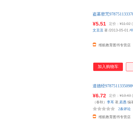
王楠
亭后西栗
吕晶
李章勇
盗墓密咒9787511
高尔基
东土大唐
¥5.51
定价：
¥11.02
(
哲不解
桩桩
文丑丑
著
/2013-05-01
/
雅科夫·伊西达洛维奇·别莱利曼
雪珥
维航教育图书专营店
王学典
王尔德
乔纳森·斯威夫特
马林
胡小英
宫部美雪
加入购物车
茨威格
司汤达
王海燕
王晨
道德经97875113
玛丽亚·蒙台梭利
罗元
¥6.72
杰涩猫儿
简·奥斯丁
定价：
¥13.43
(
（春秋）
李耳
著,
若愚
编
奥格·曼狄诺
马克思
2条评论
王守仁
万巴
维航教育图书专营店
刘鹏
林戈声
纪晓岚
黄刚