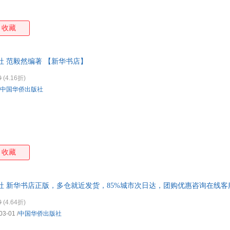
袁斌
杨振华
杨玲
小白
王林
汪剑钊
托马斯
童欣
收藏
史铁生
塞缪尔·斯迈尔斯
邱伟
乔伊
路佳瑄
卢欣渝
刘武
刘静
社 范毅然编著 【新华书店】
李叔同
李群锋
杰克伦敦
寂月
0
(4.16折)
古典
冯骥才
丹尼尔·笛福
陈星
中国华侨出版社
狄更斯
朗达·拜恩
张杰
张华
严歌苓
亚米契斯
亚里士多德
吴昊
王宇琨
王欣
王琪博
孙涛
罗成
路本福
鹿金
柳青
刘侗
林杰
廖宇靖
李响
收藏
霍桑
黄芳
华楹
高士
丁浩
史蒂夫·帕克
朱晓宇
周露
社 新华书店正版，多仓就近发货，85%城市次日达，团购优惠咨询在线客
张宁
张晨
约翰·洛克菲勒
约翰
0
(4.64折)
杨涛
烟秾
亚历山德拉·利特维娜
笑江
03-01
/
中国华侨出版社
维克多·雨果
王珊
王磊
汪曾