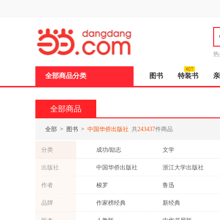
新
窗
口
打
开
无
障
热
碍
邮
说
全部商品分类
图书
特装书
亲
明
页
面,
按
全部商品
Ctrl
加
波
全部
>
图书
>
中国华侨出版社
共
243437
件商品
浪
键
分类
成功/励志
文学
打
开
管理
传记
出版社
中国华侨出版社
浙江大学出版社
导
亲子/家教
经济
盲
中译出版社
民主与建设出版社
作者
梭罗
鲁迅
模
投资理财
古籍
式
上海文艺出版社
北京教育出版社
方军
孔子
品牌
作家榜经典
新经典
旅游/地图
休闲/爱好
中国大百科全书出版社
华东理工大学出版社
王阳明
成杰
飞乐鸟工作室
三联书店
工业技术
家庭/家居