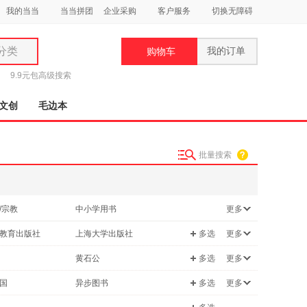
我的当当
当当拼团
企业采购
客户服务
切换无障碍
分类
我的订单
购物车
类
9.9元包
高级搜索
文创
毛边本
批量搜索
妆
品
/宗教
中小学用书
更多
饰
学
考试
教育出版社
上海大学出版社
多选
更多
鞋
/军事
烹饪/美食
用
出版社
北京联合出版公司
黄石公
多选
更多
育儿/早教
饰
出版社
新星出版社
老子
国
异步图书
多选
更多
计算机/网络
教育出版社
湖南少年儿童出版社
司马迁
青豆书坊
/运动
其他