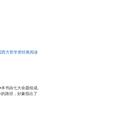
夫人
阿尔弗雷德·阿德勒
雨
瑞隆
婷
文杨
李清秋
苏珊·福沃德
斯密
国西方哲学类经典阅读
斯
黄薇
木木
锋
苏轼
·吐温
卡伦·霍妮
维尔
克雷格·巴克
本书由七大命题组成,
伟
王燕
小的路径，好象指出了
境地◆中山大学哲学系
浣
李洁
唐浩明
驹
平井孝志
桑
智杰轩