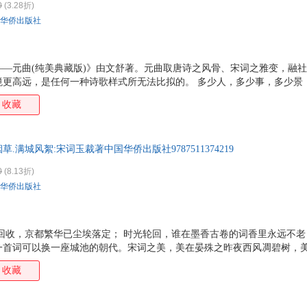
0
(3.28折)
何圣君
爱华文
周娜
周浩
华侨出版社
张莉
叶兆言
杨冬儿
阳知
黑格尔
白雪
太宰治
深蓝
查尔斯·狄更斯
李中莹
沃尔特·惠特曼
速写
——元曲(纯美典藏版)》由文舒著。元曲取唐诗之风骨、宋词之雅变，融
境更高远，是任何一种诗歌样式所无法比拟的。 多少人，多少事，多少景
乔治·奥威尔
夏目漱石
王岑卉
庞向
的曲调，最终渐行渐远。 掩卷之后的我们，仍可以细细回味，在婉约古典
收藏
王鹏程
汪洋
刘艳华
梁洪
风情，兀自开放，生、旦、净、末惊艳亮相；笔尖流转，清韵盈香，幻化
张宇
杨剑
许石林
潇湘
杰克·伦敦
格林兄弟
费尔南多·佩索阿
陈晨
.满城风絮:宋词玉裁著中国华侨出版社9787511374219
张悦
尹晓峰
卫斯理
墨宝
0
(8.13折)
德·亚米契斯
别莱利曼
巴菲特
赵伟
华侨出版社
维·比安基
秦东生
钱峰
景天
张超
陶然
孙鹏
宋默
回收，京都繁华已尘埃落定； 时光轮回，谁在墨香古卷的词香里永远不老
丁宁
阿加莎·克里斯蒂
莎士比亚
周云
一首词可以换一座城池的朝代。宋词之美，美在晏殊之昨夜西风凋碧树，
拿破仑·希尔
卤猫
刘余莉
李智
庭院深深深几许，美在苏轼之十年生死两茫茫……对花持酒的舞姿，踏雪
收藏
眷恋，对人生的感叹，哀生计之奔波，悼恋人之远去，与知交把酒言欢…
东子
本多沙织
尼·奥斯特洛夫斯基
于烨
涵义隽永的语言，写进一首首优美的宋词中，融化在千年的时光里，经风
王鹏
苏曼
沈善书
任德
《一川烟草满城风絮--宋词（纯美典藏版）》。