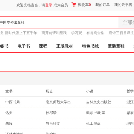
购物车
0
我的订单
我的云书房
欢迎光临当当，请
登录
成为会员
全部
全部分
搜:
新时代版上下五千年
离开前请叫醒我
学习观
有兽焉全集
唐诗三百首译注
尾品汇
图书
签书
电子书
课程
正版教材
特色书城
童装童鞋
电子书
音像
影视
时尚美
母婴用
玩具
童书
历史
小说
哲学
孕婴服
科普读物
社会科学
青春文学
心理
中西书局
南京师范大学出版社
吉林文史出版社
浙江
童装童
文化
艺术
保健/养生
政治
人民文学出版社
华东师范大学出版社
江苏科学技术出版社
家居日
长江
达夫
孙郡锴
戴尔·卡耐基
思履
法律
两性关系
动漫/幽默
教材
家具装
江苏凤凰少年儿童出版社
中国社会科学出版社
人民教育出版社
天天
朱自清
卡耐基
德群
鸿雁
未读
当当科文
机工华章
理想
自然科学
时尚/美妆
医学
服装
外语
辽海出版社
春风文艺出版社
江西人民出版社
江西
王国维
文静
闫晗
孙武
原点阅读
湛庐文化
博文视点
鞋
后浪
手工/DIY
工具书
建筑
体育