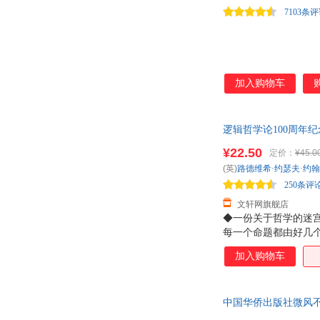
陈云
蔡东藩
7103条
海伦·凯勒
霍金
孙静
梅子黄时雨
王坤
王佳
加入购物车
李博
菲茨杰拉德
李敏
二冬
白雯婷
逻辑哲学论100周年
玛格丽特·米切尔
畅销改变了当 新华书
奥尔多·利奥波德
张居正
¥22.50
定价：
¥45.0
(英)
路德维希·约瑟夫·约
梁实秋
黄琳
250条评
刘珂
李清照
文轩网旗舰店
徐宪江
李松蔚
◆一份关于哲学的迷
韩梅梅
哈伯德
每一个命题都由好几
一条条清晰的道路。
冯仑
范晔
加入购物车
教授黄敏倾情翻译，
后浪
d.h.劳伦斯
蒲松龄
刘伟
中国华侨出版社微风不定
姵璃
流潋紫