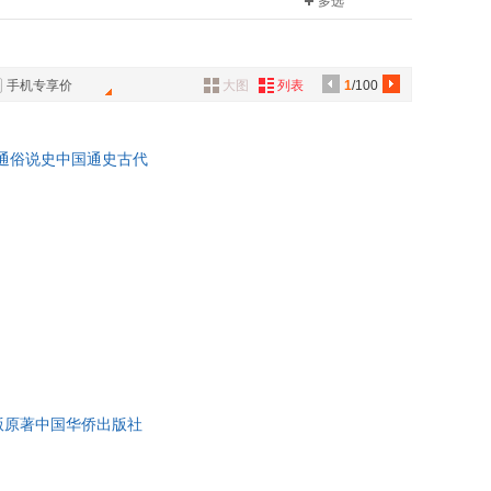
多选
出版社
地质出版社
摩
刘慈欣
具
文化
文通天下
语种原版书
中小学教科书
品
明
袁了凡
天卷
快读慢活
外
芹
明道
缘
果麦文化
手机专享价
大图
列表
1
/100
品
马可·奥勒留
先锋
介于手绘
森
庄子
子童书馆
有容书邦
讯
籍通俗说史中国通史古代
李昕
音
客
小花阅读
史达人
曲波
公
童书馆
乐乐趣
知行
阅读
良师三步作文
器
亨利·法布尔
森·马登
戴维斯
r.r.马丁
罗贯中
王宁
娟
西格蒙德·弗洛伊德
康
叔本华
版原著中国华侨出版社
埃·奥·卜劳恩
雪小禅