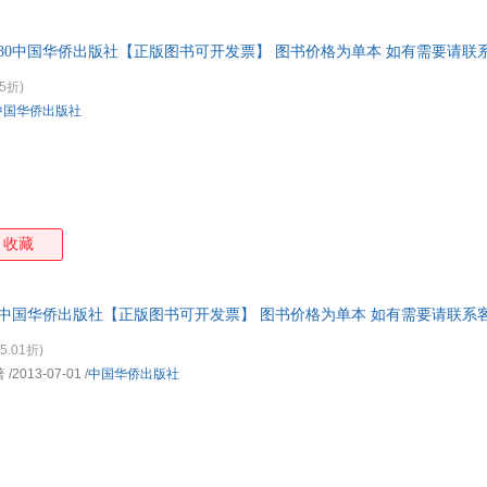
孙鹏飞
契诃夫
帕斯卡
玛克
李静
霁色
胡森林
何雨
333780中国华侨出版社【正版图书可开发票】 图书价格为单本 如有需要请联
邓捷
戴望舒
崔璀
陈勇
5折)
张玉虹
张秋生
张恨水
杨毅
中国华侨出版社
薛涌
许明
吴瑛
吴果
汪朗
随侯珠
隋肖左
宋兆
刘勇军
李锦清
李芳
赖伟
丹尼尔
陈杰
卜劳恩
阿飞
收藏
朱生豪
张浩
杨楠楠
许开
王超
深深深蓝hana
任晓雯
琼·
35098中国华侨出版社【正版图书可开发票】 图书价格为单本 如有需要请联系
刘芳
李玉民
李宁
李航
华夏
何常在
郭勇
波特
5.01折)
著
/2013-07-01
/
中国华侨出版社
朱丹
张恒
云葭
威特
桃乐丝·卡耐基
汤芸畦
宋玉
沈从
凉月满天
李汝珍
卡森
卡夫
古龙
尔东
陈玉新
陈瑞