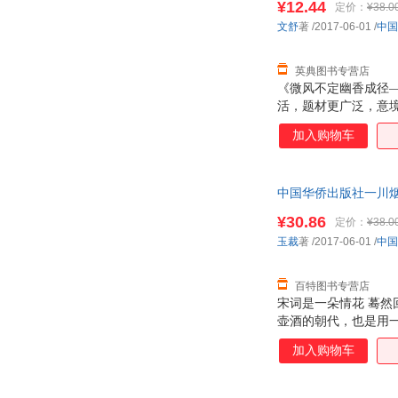
¥12.44
定价：
¥38.0
张艳
李春雨
文舒
著
/2017-06-01
/
中国
劳伦斯·布洛克
玖月
王小妮
李时珍
英典图书专营店
金陵雪
何鹏
《微风不定幽香成径
活，题材更广泛，意
安徒生
海明威
远的吟诵、唇齿留香
加入购物车
冠诚
j.p.库尔文
悟悲欢。正是：几多
肠。
黎国雄
蒋廷黻
李逊楠
蔻蔻梁
中国华侨出版社一川烟草
周军
章岩
¥30.86
定价：
¥38.0
刘畅
方圆
玉裁
著
/2017-06-01
/
中国
细谷功
希利尔
斯蒂芬·茨威格
赵韵毅
百特图书专营店
宋词是一朵情花 蓦然
李军
雷蒙德·钱德勒
壶酒的朝代，也是用
张爱玲
杨楠
憔悴，美在欧阳修之
加入购物车
后的凝望，对尘世的
李鹏
何飞鹏
着连绵起伏的音律、
小巫
魏怡
香。 本书是玉裁著的