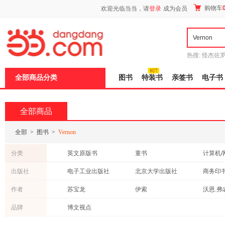
新
购物车
欢迎光临当当，请
登录
成为会员
窗
口
打
开
无
障
热搜:
怪杰佐
碍
谎
吾辈如神
说
全部商品分类
图书
特装书
亲签书
电子书
明
页
面,
按
全部商品
Ctrl
加
波
全部
>
图书
>
Vernon
浪
键
分类
英文原版书
童书
计算机/
打
开
医学
小说
外语
出版社
电子工业出版社
北京大学出版社
商务印
导
管理
成功/励志
自然科
盲
机械工业出版社
辽宁科学技术出版社
人民文
作者
苏宝龙
伊索
沃恩.弗
模
社会科学
传记
文学
式
江西人民出版社
中国科学技术出版社
重庆大
高峰
品牌
博文视点
其他语种原版书
艺术
中小学
吉林人民出版社
社会科学文献出版社
建筑
港台圖書