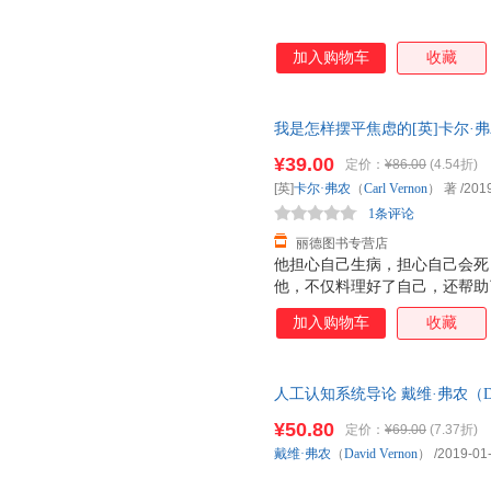
加入购物车
收藏
我是怎样摆平焦虑的[英]卡尔·弗农（
9787210110071 正版旧
¥39.00
定价：
¥86.00
(4.54折)
[英]
卡尔·弗农
（
Carl
Vernon
） 著
/201
1条评论
丽德图书专营店
他担心自己生病，担心自己会死
他，不仅料理好了自己，还帮助
书中，作者将分享市面上的各种
加入购物车
收藏
出了问题，以及他是如何一步一
衡”理念，并且提供了一系列简
虑和抑郁，轻轻松松地做到与焦
人工认知系统导论 戴维·弗农（Dav
版书籍 新华书店 全新正版书籍
¥50.80
定价：
¥69.00
(7.37折)
戴维·弗农
（
David
Vernon
）
/2019-01