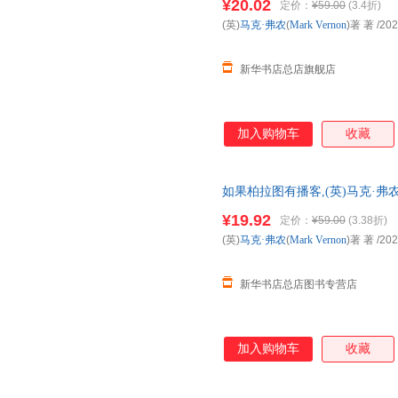
¥20.02
定价：
¥59.00
(3.4折)
达！团购优惠咨询：1328417850
(英)
马克·弗农
(
Mark
Vernon
)著 著
/202
新华书店总店旗舰店
加入购物车
收藏
如果柏拉图有播客,(英)马克·弗农(M
书店总店自营】 新华正版全新 
¥19.92
定价：
¥59.00
(3.38折)
团购优惠咨询：13284178503
(英)
马克·弗农
(
Mark
Vernon
)著 著
/202
新华书店总店图书专营店
加入购物车
收藏