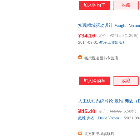
加入购物车
收藏
实现领域驱动设计 Vaughn Verno
下单速发,可开发票
¥34.16
定价：
¥271.50
(1.26折)
2014-03-01
/
电子工业出版社
畅想悦读图书专营店
加入购物车
收藏
人工认知系统导论 戴维·弗农（Dav
正版图书书籍】
¥45.40
定价：
¥69.00
(6.58折)
戴维·弗农
（
David
Vernon
）
/2021-09
北方图书城旗舰店