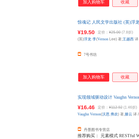
加入购物车
收藏
惊魂记 人民文学出版社 (英)浮龙·李(
民文学出版社 (英)浮龙·李(Vernon
¥19.50
定价：
¥25.00
(7.8折)
(英)
浮龙·李
(
Vernon
Lee) 著;
王越西
译
7号书坊
加入购物车
收藏
实现领域驱动设计 Vaughn Ver
9787121224485
¥16.46
定价：
¥112.92
(1.46折)
Vaughn
Vernon
(
沃恩.弗农
) 著,
滕云
译
/
丹墨图书专营店
推荐购买： 元素模式 RESTful 