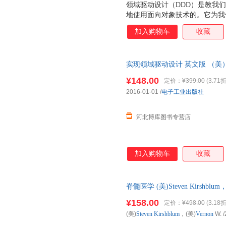
领域驱动设计（DDD）是教我
地使用面向对象技术的。它为我
发者留下了一大难题：如何将领域驱动
加入购物车
收藏
《实现领域驱动设计》为我们给
面详尽地讨论了如何实现 DD
一些问题的折中性讨论。全书共分
实现领域驱动设计 英文版 （美）V
界上下文、上下文映射图和架构
服务、领域事件、聚合和资源库
¥148.00
定价：
¥399.00
(3.71折
对于实例讲解 DDD 实现来说非
2016-01-01
/
电子工业出版社
起了一座桥梁，架构师和程序员均
书。
河北博库图书专营店
加入购物车
收藏
脊髓医学 (美)Steven Kirshbl
¥158.00
定价：
¥498.00
(3.18折
(美)
Steven
Kirshblum
，(美)
Vernon
W.
/