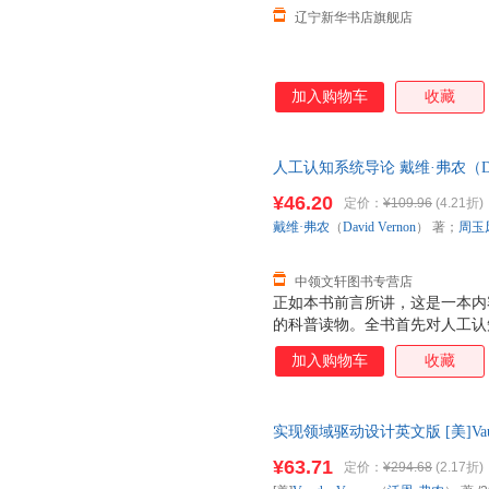
辽宁新华书店旗舰店
加入购物车
收藏
人工认知系统导论 戴维·弗农（Dav
大学出版社 【速开发票，此书
¥46.20
定价：
¥109.96
(4.21折)
戴维·弗农
（
David
Vernon
） 著；
周玉
中领文轩图书专营店
正如本书前言所讲，这是一本内
的科普读物。全书首先对人工认
中介绍了自治性、具身化、学习
加入购物车
收藏
认知等关键问题。考虑到读者群
统”等具体算法的内容，也没有
全书可以划分为正文与页下注两
实现领域驱动设计英文版 [美]Vau
重对关键问题做简明的描述，而
社 正版图书，速开发票，下单
着注释里提到的专业文献去了解
¥63.71
定价：
¥294.68
(2.17折)
在学术界尚未对何谓“认知”得