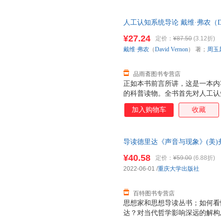
别从战略和战术层面详尽地讨论
设计准则和对一些问题的折中性
人工认知系统导论 戴维·弗农（Dav
在DDD战略部分，《实现领域
大学出版社 【速开发票，优质
上下文映射图和架构等内容，战
¥27.24
定价：
¥87.50
(3.12折)
事件、聚合和资源库等内容。一
戴维·弗农
（
David
Vernon
） 著；
周玉
解DDD实现来说非常有用。 《
建立起了一座桥梁，架构
品雨斋图书专营店
正如本书前言所讲，这是一本内
的科普读物。全书首先对人工认
中介绍了自治性、具身化、学习
加入购物车
收藏
认知等关键问题。考虑到读者群
统”等具体算法的内容，也没有
全书可以划分为正文与页下注两
导读德里达《声音与现象》(美)弗农
重对关键问题做简明的描述，而
9787568932295
着注释里提到的专业文献去了解
¥40.58
定价：
¥59.00
(6.88折)
在学术界尚未对何谓“认知”得
2022-06-01
/
重庆大学出版社
自己所持的领域观点，而是广泛
一本书就可以大致获得
百特图书专营店
思想家和思想导读丛书；如何看
达？对当代哲学影响深远的解构