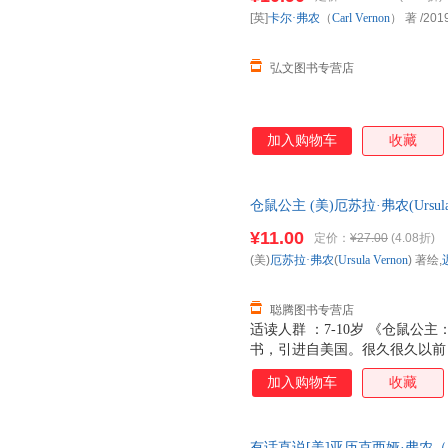
[英]
卡尔·弗农
（
Carl
Vernon
） 著
/201
弘文图书专营店
加入购物车
收藏
仓鼠公主 (美)厄苏拉·弗农(Ursul
版社【正版书】 全国三仓发货
¥11.00
定价：
¥27.00
(4.08折)
(美)
厄苏拉·弗农
(
Ursula
Vernon
) 著绘,
聪腾图书专营店
适读人群 ：7-10岁 《仓鼠
书，引进自美国。很久很久以前
的仓鼠武士，名字就叫哈莉特·
加入购物车
收藏
给她讲了十二位跳舞的老鼠公主
些公主……她能成功吗？让我们
有话直说[美]亚历克西娅·弗农（Al