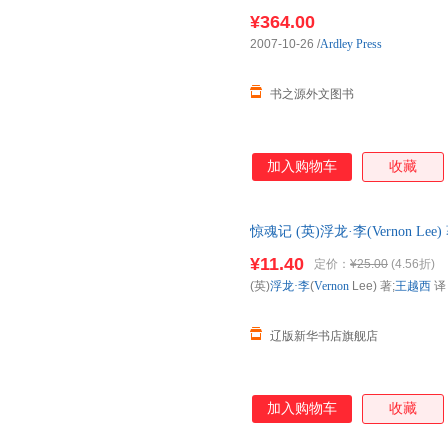
口原版图书，一般3-6周左右到
¥364.00
2007-10-26
/
Ardley Press
书之源外文图书
加入购物车
收藏
惊魂记 (英)浮龙·李(Vernon Lee
版社 正版全新书籍 多仓发货 
¥11.40
定价：
¥25.00
(4.56折)
(英)
浮龙·李
(
Vernon
Lee) 著;
王越西
译
辽版新华书店旗舰店
加入购物车
收藏