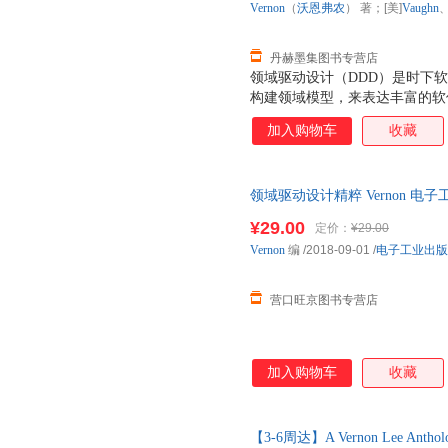
Vernon
（
沃恩弗农
） 著；[美]
Vaughn
战术层面进行设计，以及相关的
深入地掌握领域驱动设计的精
丹赫墨集图书专营店
领域驱动设计（DDD）是时下
构建领域模型，来表达丰富的软
需要的软件。然而在实践过程中
加入购物车
收藏
要工具的理解不同，常常会造成
的开发人员、系统分析人员和设
条不紊地进行复杂系统的开发，
领域驱动设计精粹 Vernon 电子工业
域驱动设计精粹》的作者Vaughn
理解进一步提炼，并将本书以精
¥29.00
定价：
¥29.00
计精粹》的内容包括：DDD对
Vernon
编
/2018-09-01
/
电子工业出版
战术层面进行设计，以及相关的
深入地掌握领域驱动设计的精
营口旺京图书专营店
加入购物车
收藏
【3-6周达】A Vernon Lee Antholo