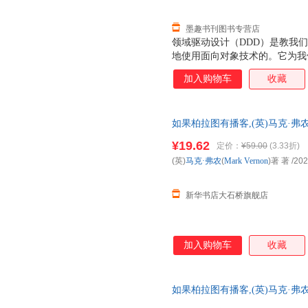
墨趣书刊图书专营店
领域驱动设计（DDD）是教我
地使用面向对象技术的。它为我
发者留下了一大难题：如何将领域驱
加入购物车
收藏
《实现领域驱动设计》为我们给
别从战略和战术层面详尽地讨论
设计准则和对一些问题的折中性
如果柏拉图有播客,(英)马克·弗农(M
在DDD战略部分，《实现领域
书店自营店】 新华正版全新 正
上下文映射图和架构等内容，战
¥19.62
定价：
¥59.00
(3.33折)
购优惠咨询：13284178503
事件、聚合和资源库等内容。一
(英)
马克·弗农
(
Mark
Vernon
)著 著
/202
解DDD实现来说非常有用。 《
建立起了一座桥梁，架构
新华书店大石桥旗舰店
加入购物车
收藏
如果柏拉图有播客,(英)马克·弗农(M
书店总店旗舰店】 新华正版全新