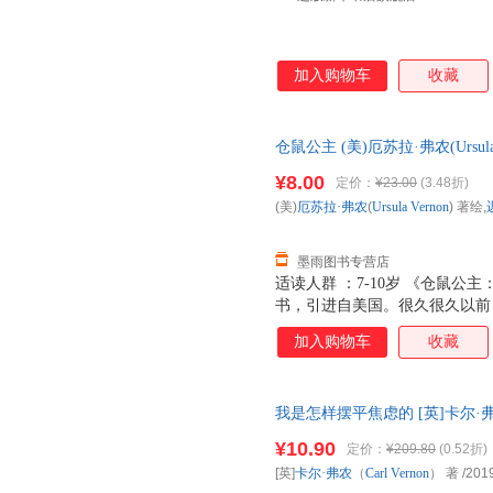
加入购物车
收藏
仓鼠公主 (美)厄苏拉·弗农(Ursul
版社【正版】 全国三仓发货，
¥8.00
定价：
¥23.00
(3.48折)
(美)
厄苏拉·弗农
(
Ursula
Vernon
) 著绘,
墨雨图书专营店
适读人群 ：7-10岁 《仓鼠
书，引进自美国。很久很久以前
的仓鼠武士，名字就叫哈莉特·
加入购物车
收藏
给她讲了十二位跳舞的老鼠公主
些公主……她能成功吗？让我们
我是怎样摆平焦虑的 [英]卡尔·弗农
线下同步销售，请咨询客服查询
¥10.90
定价：
¥209.80
(0.52折)
[英]
卡尔·弗农
（
Carl
Vernon
） 著
/201