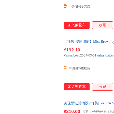
中天图书专营店
加入购物车
收藏
【预售 按需印刷】Miss Brown by Ver
¥192.10
Vernon
Lee
/2004-03-01
/
Alan Rodger
中图图书旗舰店
加入购物车
收藏
实现领域驱动设计 [美] Vaughn
版书】 全国三仓发货，物流便
¥210.00
定价：
¥427.37
(4.92折