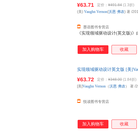
无忧】 正版旧书，保证质量，
¥63.71
定价：
¥491.84
(1.3折)
(美)
Vaughn
Vernon
(
沃恩·弗农
) 著
/20
墨语图书专营店
《实现领域驱动设计(英文版)
加入购物车
收藏
实现领域驱动设计英文版 [美]Vau
社 正版图书，下单前请先咨询
¥63.72
定价：
¥348.00
(1.84折)
[美]
Vaughn
Vernon
（
沃恩·弗农
） 著
/2
悦读图书专营店
加入购物车
收藏