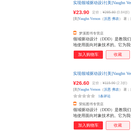
实现领域驱动设计[美]Vaughn 
版社9787121224485 正
¥23.90
定价：
¥285.80
(0.84折)
票！
[美]
Vaughn
Vernon
（
沃恩·弗农
） 著；
梦溪图书专营店
领域驱动设计（DDD）是教我
地使用面向对象技术的。它为我
发者留下了一大难题：如何将领域驱
加入购物车
收藏
《实现领域驱动设计》为我们给
别从战略和战术层面详尽地讨论
设计准则和对一些问题的折中性
实现领域驱动设计[美]Vaughn 
在DDD战略部分，《实现领域
版社9787121224485 正
上下文映射图和架构等内容，战
¥26.60
定价：
¥115.90
(2.3折)
票！
事件、聚合和资源库等内容。一
[美]
Vaughn
Vernon
（
沃恩·弗农
） 著；
解DDD实现来说非常有用。 《
1条评论
建立起了一座桥梁，架构
荣拓图书专营店
领域驱动设计（DDD）是教我
地使用面向对象技术的。它为我
发者留下了一大难题：如何将领域驱
加入购物车
收藏
《实现领域驱动设计》为我们给