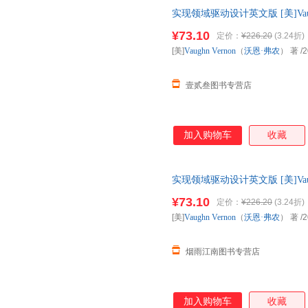
实现领域驱动设计英文版 [美]Vau
社【可开电子发票】 正版旧书
¥73.10
定价：
¥226.20
(3.24折)
票！
[美]
Vaughn
Vernon
（
沃恩·弗农
） 著
/2
壹贰叁图书专营店
加入购物车
收藏
实现领域驱动设计英文版 [美]Vau
社【售后无忧】 正版旧书，保
¥73.10
定价：
¥226.20
(3.24折)
[美]
Vaughn
Vernon
（
沃恩·弗农
） 著
/2
烟雨江南图书专营店
加入购物车
收藏