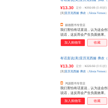
江苏凤凰文艺出版社978755
¥13.30
定价：
¥292.05
(0.46折)
电子发票！
[美]
亚历克西娅·弗农
（
Alexia
Vernon
丽德图书专营店
我们害怕有话直说，认为这会伤
说话，这反而会产生负面效果。
分准备的基础上，抓住关键信息
加入购物车
收藏
建立了一套源于美国白宫的沟通
场、消误解，“快准狠”地表达
正确回应。 有话直说，帮助我
有话直说[美]亚历克西娅·弗农（Al
江苏凤凰文艺出版社978755
¥13.30
定价：
¥220.50
(0.61折)
电子发票！
[美]
亚历克西娅·弗农
（
Alexia
Vernon
鸿源图书专营店
我们害怕有话直说，认为这会伤
说话，这反而会产生负面效果。
分准备的基础上，抓住关键信息
加入购物车
收藏
建立了一套源于美国白宫的沟通
场、消误解，“快准狠”地表达