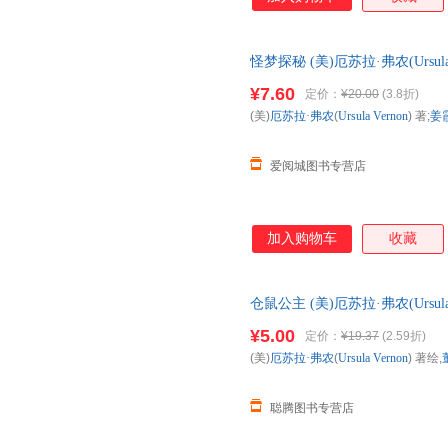
建立了一套源于美国白宫的沟通
场、消误解，“快准狠”地表达
正确回应。 有话直说，帮助我
怪梦探秘 (美)厄苏拉·弗农(Ursul
正版，多仓就近发货，85%城
¥7.60
定价：
¥20.00
(3.8折)
(美)
厄苏拉·弗农
(
Ursula
Vernon
) 著;
姜
爱阅城图书专营店
加入购物车
收藏
仓鼠公主 (美)厄苏拉·弗农(Ursul
版社，【正版保证】 全国三仓
¥5.00
定价：
¥19.37
(2.59折)
(美)
厄苏拉·弗农
(
Ursula
Vernon
) 著绘,
聪腾图书专营店