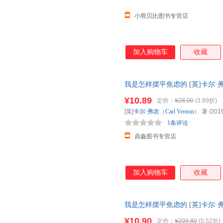
小熊贝比图书专营店
加入购物车
收藏
我是怎样摆平焦虑的 [英]卡尔·弗农
旧书，保证质量，此书为单本而
¥10.89
定价：
¥28.00
(3.89折)
[英]
卡尔·弗农
（
Carl
Vernon
） 著
/201
1条评论
鼎鑫图书专营店
加入购物车
收藏
我是怎样摆平焦虑的 [英]卡尔·弗农
线下同步销售，请咨询客服查询
¥10.90
定价：
¥209.80
(0.52折)