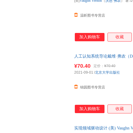
[美]
Vaughn
Vernon
（
沃恩·弗农
） 著
/2
自己所持的领域观点，而是广泛
一本书就可以大致获得
温昕图书专营店
加入购物车
收藏
人工认知系统导论戴维·弗农（Dav
¥70.40
定价：
¥70.40
2021-09-01
/
北京大学出版社
锦园图书专营店
加入购物车
收藏
实现领域驱动设计 (美) Vaughn