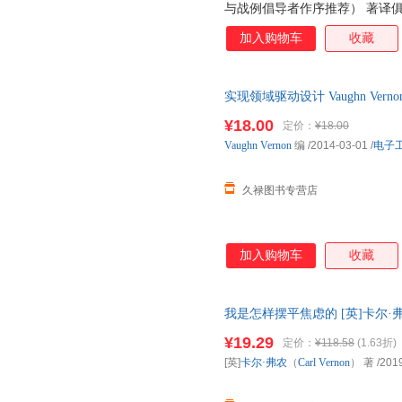
与战例倡导者作序推荐） 著译俱佳 
整涵盖DDD各方面知识 提供大
加入购物车
收藏
接之典范 架构师、程序员境界
实现领域驱动设计 Vaughn Verno
¥18.00
定价：
¥18.00
Vaughn
Vernon
编
/2014-03-01
/
电子
久禄图书专营店
加入购物车
收藏
我是怎样摆平焦虑的 [英]卡尔·弗农
旧书，保证质量，此书为单本而
¥19.29
定价：
¥118.58
(1.63折)
[英]
卡尔·弗农
（
Carl
Vernon
） 著
/201