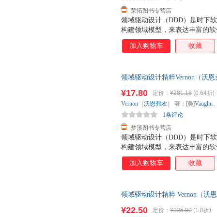
荣拓图书专营店
领域驱动设计（DDD）是时下
构建领域模型，来表达丰富的软
需要的软件。然而在实践过程中
加入购物车
收藏
要工具的理解不同，常常会造成
的开发人员、系统分析人员和设
条不紊地进行复杂系统的开发，
领域驱动设计精粹Vernon（沃恩弗
域驱动设计精粹》的作者Vaughn
业出版社9787121348525
理解进一步提炼，并将本书以精
¥17.80
定价：
¥281.16
(0.64折)
发票！
计精粹》的内容包括：DDD对
Vernon
（
沃恩弗农
） 著；[美]
Vaughn
战术层面进行设计，以及相关的
1条评论
深入地掌握领域驱动设计的精
梦溪图书专营店
领域驱动设计（DDD）是时下
构建领域模型，来表达丰富的软
需要的软件。然而在实践过程中
加入购物车
收藏
要工具的理解不同，常常会造成
的开发人员、系统分析人员和设
条不紊地进行复杂系统的开发，
领域驱动设计精粹 Vernon（沃恩
域驱动设计精粹》的作者Vaughn
9787121348525 电子工
理解进一步提炼，并将本书以精
¥22.50
定价：
¥125.00
(1.8折)
计精粹》的内容包括：DDD对