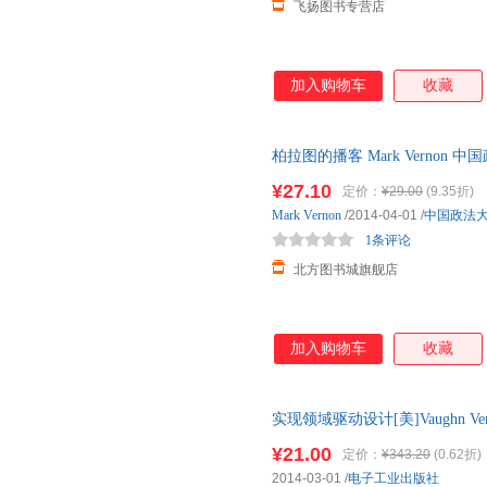
飞扬图书专营店
加入购物车
收藏
柏拉图的播客 Mark Verno
新华书店 正版全新书籍 正规发票
¥27.10
定价：
¥29.00
(9.35折)
Mark
Vernon
/2014-04-01
/
中国政法
1条评论
北方图书城旗舰店
加入购物车
收藏
实现领域驱动设计[美]Vaughn 
版社9787121224485 正
¥21.00
定价：
¥343.20
(0.62折)
票！
2014-03-01
/
电子工业出版社