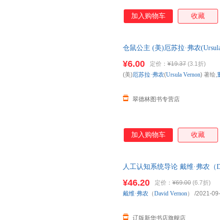
加入购物车
收藏
仓鼠公主 (美)厄苏拉·弗农(Ursul
版社【正版书】 全国三仓发货
¥6.00
定价：
¥19.37
(3.1折)
(美)
厄苏拉·弗农
(
Ursula
Vernon
) 著绘,
翠德林图书专营店
加入购物车
收藏
人工认知系统导论 戴维·弗农（David
社 正版全新书籍 多仓发货 正规
¥46.20
定价：
¥69.00
(6.7折)
戴维·弗农
（
David
Vernon
）
/2021-09
辽版新华书店旗舰店