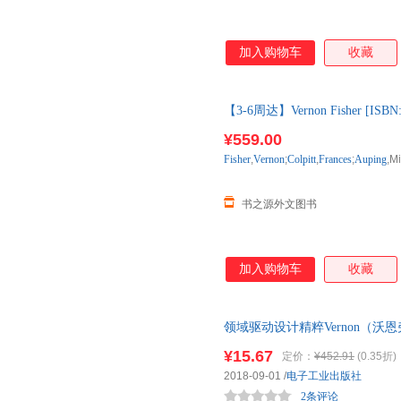
加入购物车
收藏
【3-6周达】Vernon Fisher [
一般3-6周左右到国内
¥559.00
Fisher
,
Vernon
;
Colpitt
,
Frances
;
Auping
,M
书之源外文图书
加入购物车
收藏
领域驱动设计精粹Vernon（沃恩弗
业出版社9787121348525
¥15.67
定价：
¥452.91
(0.35折)
发票！
2018-09-01
/
电子工业出版社
2条评论