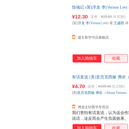
惊魂记 (英)浮龙·李(Vernon 
正版书籍】
¥12.30
定价：
¥25.00
(4.92折)
(英)
浮龙·李
(
Vernon
Lee) 著;
王越西
译
盛文新华书店旗舰店
加入购物车
收藏
有话直说 [美]亚历克西娅·弗农（Al
丰 9787559446930 【速
¥4.70
定价：
¥209.40
(0.23折)
[美]
亚历克西娅·弗农
（
Alexia
Vernon
博源文轩图书专营店
我们害怕有话直说，认为这会伤
说话，这反而会产生负面效果。
分准备的基础上，抓住关键信息
加入购物车
收藏