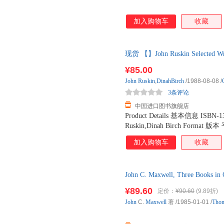
加入购物车
收藏
现货 【】John Ruskin Select
¥85.00
John
Ruskin
,
DinahBirch
/1988-08-08
/
3条评论
中国进口图书旗舰店
Product Details 基本信息 ISBN-1
Ruskin,Dinah Birch Format 版
社 Oxford University Press Pu
加入购物车
收藏
Dimensions 商品尺寸 12.8 x 1.6 x
Language 语种 英语 Book Descripti
speak - but what is the use of spea
John C. Maxwell, Three Boo
think - nay, what is the use of bein
(实拍图以图片为准发货)
But to be taught to see is to gain 
¥89.60
定价：
¥90.60
(9.89折)
was the most powerful and influenti
John
C.
Maxwell
著
/1985-01-01
/
Thom
about nature, art, architecture, pol
work is characterized by