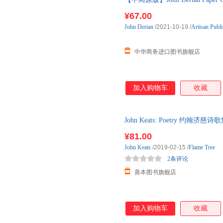
上海远东出版社
上海人民美术出版社
陈欣钢
陈伟
陈嘉映
地球 1
¥67.00
企业管理出版社
冶金工业出版社
广东旅
约翰.e.杜尔
张勇
张懿
John
Derian
/2021-10-19
/
Artisan Publi
中国建材工业出版社
上海古籍出版社
西安出
魏莉
麦克韦德
刘勇
华艺出版社
当代中国出版社
群众出
李娟
克雷格·沃斯
卡尔
中华商务进口图书旗舰店
山东美术出版社
岳麓书社
河南人
邓嘉宛
陈颖
陈俊
广东人民出版社
广东经济出版社
花城出
张亮
张可
张杰
安徽科学技术出版社
山西人民出版社
中国旅
加入购物车
收藏
约翰·贝尔顿
约翰·r.马托克斯二世
约翰·o.
晨光出版社
山东人民出版社
王雪
王维
王琼
武汉出版社
辽宁人民出版社
史密斯
任悦
尼尔
John Keats: Poetry 约
甘肃文化出版社
东北大学出版社
人民出
柳永
李芳
黄贞
¥81.00
中国财政经济出版社
中国林业出版社
方华文
陈婧
常江
John
Keats
/2019-02-15
/
Flame Tree
中南大学出版社
北京燕山出版社
三环出
2条评论
马克思
司汤达
帕特里
岭南美术出版社
华语教学出版社
人民教
善本图书旗舰店
张卫光
张莉
张浩
中国三峡出版社
中国医药科技出版社
天津教
叶南
徐瑾
王一凡
江西人民出版社
江西教育出版社
王春生
孙燕
孙路弘
加入购物车
收藏
湖北人民出版社
长江文艺出版社
花山文
马修斯
龙腾
刘宇