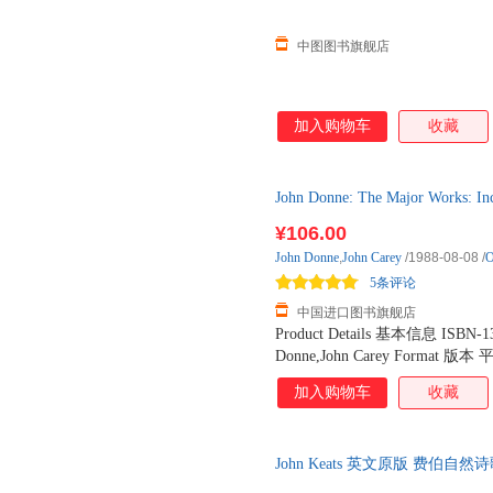
中图图书旗舰店
加入购物车
收藏
John Donne: The Major Work
2-3周到货
¥106.00
John
Donne
,
John
Carey
/1988-08-08
/
O
5条评论
中国进口图书旗舰店
Product Details 基本信息 ISBN-1
Donne,John Carey Format 版本 
社 Oxford UniversityPress Pub
加入购物车
收藏
Dimensions 商品尺寸 12.9 x 3 x 
Language 语种 英语 Book Contents
formerly published in theacclaimed
John Keats 英文原版 费伯
editorship ofFrank Kermode. It br
Donne'spoetry and prose - all the