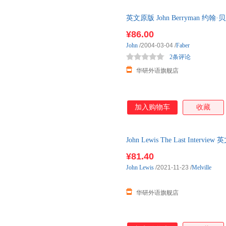
福建少年儿童出版社
华中理工大学出版社
百花文
刘锦纷
刘国枝
刘峰
北京邮电大学出版社
文化发展出版社
中国盲
英文原版 John Berryman
克里斯托弗
柯蒂斯
何佩桦
系列 英文版 进口英语原版书籍
浙江工商大学出版社
天津大学出版社
四川美
¥86.00
陈宗琛
陈阳
白莲
中国矿业大学出版社
吉林人民出版社
黑龙江
John
/2004-03-04
/
Faber
罗伯特·约翰逊
诸葛雯
朱大年
2条评论
河南大学出版社
贵州教育出版社
中青文
郑远涛
赵越
华研外语旗舰店
兰州大学出版社
福建教育出版社
中国大
张雨婷
张宁
张卜天
宗教文化出版社
希望出版社
昆仑出
约翰·米尔斯海默
约翰·迈吉
约翰·兰
经济日报出版社
金盾出版社
黄河水
约翰·a.辛德勒
约翰.弗格森.斯马特
袁琳
加入购物车
收藏
杨柳
杨洁
杨斌
熊利泽
熊斌
肖楠
John Lewis The Last Inter
王育梅
王睿
王芳
¥81.40
孙璐
苏福忠
宋苗
John
Lewis
/2021-11-23
/
Melville
史蒂文森
沈国华
邵敏
乔纳森
钱峰
蒲松龄
华研外语旗舰店
闾佳
罗伯
刘苏
刘宁
刘丽丽