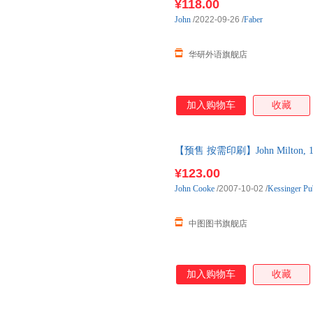
¥118.00
letters and extracts from Donne's 
John
/2022-09-26
/
Faber
thinking. John Donne (1572-1631) i
metaphysical poets, whoseverse wa
and conceitsmarked a new, intellect
华研外语旗舰店
So
加入购物车
收藏
【预售 按需印刷】John Milton
¥123.00
John
Cooke
/2007-10-02
/
Kessinger Pu
中图图书旗舰店
加入购物车
收藏