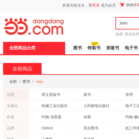
新
购物车
欢迎光临当当，请
登录
成为会员
窗
口
打
开
无
障
热搜:
怪杰佐
碍
谎
吾辈如神
说
全部商品分类
图书
特装书
亲签书
电子书
明
页
面,
按
全部商品
Ctrl
加
波
全部
>
图书
>
John
浪
键
分类
英文原版书
童书
管理
打
开
医学
历史
自然科
出版社
机械工业出版社
人民邮电出版社
电子工
导
小说
工业技术
经济
盲
中国人民大学出版社
中信出版社
世界图
作者
约翰·汤普森
休斯
约翰·赫
模
哲学/宗教
心理学
科普读
式
北京大学出版社
科学出版社
约翰·布罗克曼
约翰·戈特曼
约翰·勒
品牌
Oxford
异步图书
机工华
政治/军事
传记
投资理
北京大学医学出版社
高等教育出版社
上海人
刘易斯
约翰·缪尔
约翰·法
有艺
未读
理想国
保健/养生
考试
文化