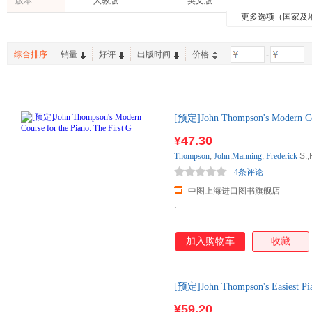
版本
人教版
英文版
江苏文艺出版社
人民卫生出版社
金城出
保罗·哈里斯
杨天南
约翰·洛
湛庐文化
原点阅读
博文视
更多选项（国家及
亲子/家教
两性关系
建筑
广西师范大学出版社
上海财经大学出版社
教育科
约翰·西斯科
约翰·厄普代克
王勇
华章计算机
读客
Evan M
动漫/幽默
农业/林业
育儿/早
上海音乐出版社
化学工业出版社
人民文
约翰·托兰
约翰·蒂斯代尔
路甬祥
Penguin Random House
博集天卷
中国国
综合排序
销量
好评
出版时间
价格
-
休闲/爱好
老书/收藏
工具书
上海科技教育出版社
国防工业出版社
东方出
朱刘华
约翰·c.麦克斯维尔
麦克菲
启发绘本馆
九天译文Empyrean Translation
小猛犸
时尚/美妆
手工/DIY
家庭/家
东方出版中心
石油工业出版社
重庆大
小小冰人
王薇
hans
波波乌(BOBOWU)
上海科学技术出版社
中国传媒大学出版社
新华出
周强
薛绚
王珏
[预定]John Thompson's Modern C
格致出版社
中华工商联合出版社
中国电
斯诺
约翰·弗莱明
约翰·埃
外库房直发，下订后通常30日内
¥47.30
京华出版社
中国科学技术大学出版社
华夏出
汤普森
刘颖
何怀宏
Thompson
,
John
,
Manning
,
Frederick
S.,F
法律出版社
文汇出版社
人民军
约翰·策勒
莱西格
弗兰克·
4条评论
上海教育出版社
吉林出版集团
中国农
王楠
李冰冰
胡仲持
中图上海进口图书旗舰店
浙江文艺出版社
北京时代华文书局
航空工
吕平
.
洛克
柳漾
新星出版社
浙江教育出版社
克劳斯
后浪
约翰梅
中国对外翻译出版公司
华文出版社
加入购物车
收藏
刘刚
李小龙
冷爱
吉林文史出版社
河南科学技术出版社
约翰.博格
张翔
约翰·威
中国妇女出版社
河北教育出版社
天津人
希尔
王吉耀
尼克尔
[预定]John Thompson's Easiest 
北方文艺出版社
海南出版社
团结出
外库房直发，下订后通常30日内
约翰·泽拉茨基
周莎
赵利通
¥59.20