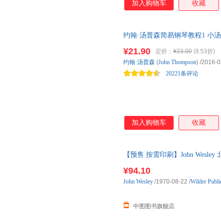
加入购物车
收藏
李永平
李永宁
李新
李海铭
莱恩·史密斯
匡志强
济慈
纪元
霍桑
约翰·汤普森简易钢琴教程1 小汤
琴启蒙 俗称“小汤”、“小汤普森
黄瑶
胡敏
亨利·克
¥21.90
定价：
¥23.00
(9.53折)
权上海音乐出版社原版引进的《
郭国良
郭大力
戈登
约翰·汤普森
(
John
Thompson
)
/2016-0
著名钢琴入门教材。新版AI彩
20221条评论
高书韵
高平
傅婧瑛
方兴东
段波
丁凡
戴行钺
陈曦
陈薇薇
布拉登·科维茨
伯宁罕
贝克
加入购物车
收藏
slava
【预售 按需印刷】John Wesl
¥94.10
John
Wesley
/1970-08-22
/
Wilder Publi
中图图书旗舰店