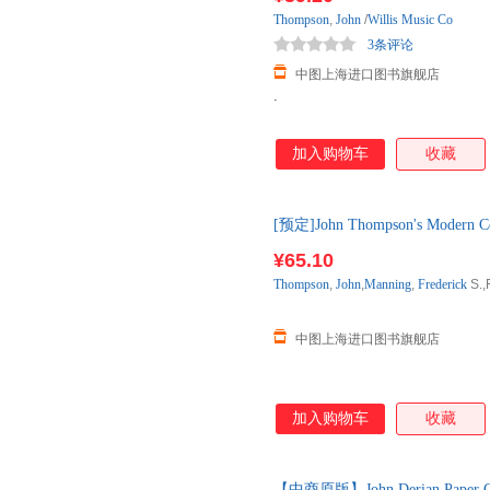
中国水利水电出版社
天津科技翻译出版社
台海出
莫妮卡·休斯
刘慧
杰克·纳
Thompson
,
John
/
Willis Music Co
江苏科学技术出版社
世界知识出版社
武汉大
陈元飞
韦德·汉森
3条评论
娜恩西
学林出版社
中国工人出版社
经济管
中图上海进口图书旗舰店
约翰·凯利
卫琳
施轶
.
江苏人民出版社
中央编译出版社
路本福
刘丰
张静
上海文艺出版社
浙江摄影出版社
江苏美
约翰·凯伊
约翰·c·马克斯维尔
余萍
加入购物车
收藏
长春出版社
中国华侨出版社
高静
邓子滨
亚当·斯
北京美术摄影出版社
中国宇航出版社
山东画
约翰·拜恩
杨品泉
萧达
南京大学出版社
中国发展出版社
内蒙古
[预定]John Thompson's Modern C
王飞
舒·雷纳
沈颖
外库房直发，下订后60日内发货
同济大学出版社
上海音乐学院出版社
华龄出
¥65.10
奥尔森
朱伟
周君
立信会计出版社
光明日报出版社
文化艺
Thompson
,
John
,
Manning
,
Frederick
S.,F
韦皓文
王建新
王华
天地出版社
中西书局
李建林
夸美纽斯
福克斯
中图上海进口图书旗舰店
中国民主法制出版社
长江出版社
爱德华·哈洛韦尔
priest
朱沐
江西美术出版社
福建科学技术出版社
中国工
约翰·霍特
约翰·阿尔尚博
叶安宁
二十一世纪出版社
南海出版公司
崇文书
严复
徐彬
小比尔·
加入购物车
收藏
北京航空航天大学出版社
天津社会科学院出版社
上海大
谭浩
孙斌
宋珮
生活 读书 新知三联书店
中国市场出版社
中国铁
龙茂松
杰伊
胡景钊
【中商原版】John Derian Paper 