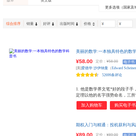
版本
英文版
中国青年出版社
上海三联书店
人民卫
凯伦·史密斯
爱德华·道尔奇
杨华
更多选项（国家及
文化
港台圖書
旅游/地
山西人民出版社
上海译文出版社
世界图
爱德华·钱宁
刘振山
卡尔·萨
育儿/早教
农业/林业
动漫/幽
黑龙江教育出版社
浙江大学出版社
重庆出
大卫·威斯纳
张莉
塔巴克
综合排序
销量
好评
出版时间
价格
-
两性关系
其他
工具书
石油工业出版社
漓江出版社
北京时
胡敏
后浪
爱德华·
中国轻工业出版社
湖南文艺出版社
魏薇
王宁
秦传安
九州出版社
北京少年儿童出版社
中国三
郭涛
高和
冯世明
美丽的数学:一本独具特色的数学
上海教育出版社
京华出版社
琳赛·吉布森
张翔
约翰·埃
伊纳曼，带你敲开数学之门，走
¥58.00
中国协和医科大学出版社
天津人民出版社
江苏人
定价：
¥58.00
电子书
蒲成
察世界，生活会变得更加简单而
马斯洛
罗纳德·
[美]
爱德华·沙伊纳曼
（
Edward
Scheine
中央编译出版社
山西教育出版社
群众出
刘强
刘晨
李勇
52699条评论
广州出版社
深圳报业集团出版社
人民文
杰伊
霍夫曼
黄煜文
上海外语教育出版社
东方出版中心
北京日
丁凡
1. 他是数学界文笔*好的段子
刀尔登
陈星
文汇出版社
定理以他的名字强势命名，三所
百花文艺出版社
上海文
e·m·福斯特
谢耳朵 ，也是本书作者，数学家
哈尔滨工业大学出版社
人民军医出版社
南方出
加入购物车
购买电子书
多于一个但又少于两个面？一个
中译出版社
万卷出版公司
论吗？如果只能看到销售数据的
说谎 数学无处不在，真实、有
北京科学技术出版社
中国农业出版社
经济科
期权入门与精通：投机获利与风险
界，生活或许会变得更加简单而确
中国财政经济出版社
中国金融出版社
中西书
期权入门读物，第3版全新改版
幽默的语言和案例，又有数学家对
¥89.00
定价：
¥89.00
电子书