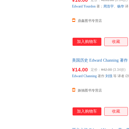
¥16.00
定价：
¥251.08
(0.64折)
Edward
Yourdon
著；
周浩宇
、
杨华
译
鼎鑫图书专营店
加入购物车
收藏
美国历史 Edward Channin
¥14.00
定价：
¥42.00
(3.34折)
Edward
Channing
著作
刘强
等 译者
/2
姝驰图书专营店
加入购物车
收藏