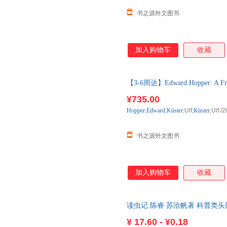
书之源外文图书
加入购物车
收藏
【3-6周达】Edward Hopper: A Fre
购】进口原版图书，一般3-6周
¥735.00
Hopper
,
Edward
;
Küster
,Ulf;
Küster
,Ulf
/2
书之源外文图书
加入购物车
收藏
读虫记 陈睿 苏洽帆著 科普类
普读物 中信出版社
¥
17.60 - ¥0.18