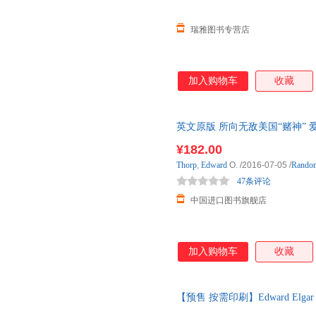
瑞雅图书专营店
加入购物车
收藏
英文原版 所向无敌美国“赌神” 爱德华·
Man for All 国外库房发货, 
¥182.00
Thorp
,
Edward
O.
/2016-07-05
/
Rando
47条评论
中国进口图书旗舰店
加入购物车
收藏
【预售 按需印刷】Edward Elgar - 
10天内发货