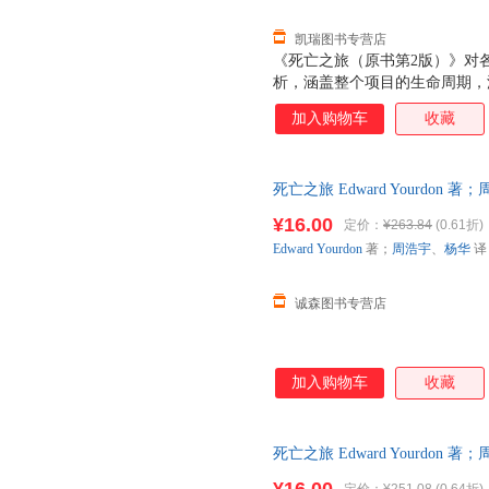
凯瑞图书专营店
《死亡之旅（原书第2版）》对
析，涵盖整个项目的生命周期，
与者所面临的所有关键问题：政
加入购物车
收藏
具，提供了行之有效的解决方法
之旅项目，而且能够大大提高从
员、管理人员，乃至各行各业的
死亡之旅 Edward Yourdo
找到现实而适用的解决方案。
保证质量，此书为单本而非一套
¥16.00
定价：
¥263.84
(0.61折)
Edward
Yourdon
著；
周浩宇
、
杨华
译
诚森图书专营店
加入购物车
收藏
死亡之旅 Edward Yourdo
保证质量，此书为单本而非一套