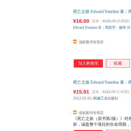
之旅项目，而且能够大大提高从
员、管理人员，乃至各行各业的
死亡之旅 Edward Yourdo
找到现实而适用的解决方案。
速开发票，下单前请先咨询客服
¥16.00
定价：
¥235.78
(0.68折)
Edward
Yourdon
著；
周浩宇
、
杨华
译
温昕图书专营店
加入购物车
收藏
死亡之旅 Edward Yourdo
票，优质售后，支持7天无理由
¥15.91
定价：
¥112.70
(1.42折)
2012-01-01
/
机械工业出版社
佰拓图书专营店
《死亡之旅（原书第2版）》对
析，涵盖整个项目的生命周期，
与者所面临的所有关键问题：政