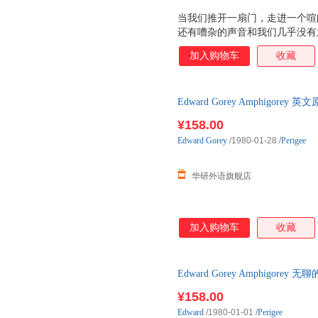
当我们推开一扇门，走进一个喧
还有嘈杂的声音和我们几乎没有
要做什么？我们如何从众多的人
加入购物车
收藏
纷杂的信息中快速区分哪些是背
对一项项或简单或复杂的任务？
的知识都不可或缺。本书将神经
Edward Gorey Amphigo
一个个生动的案例为我们打开了
华戈里 英文版 进口英语
了解认知心理学知识的不二选择
¥158.00
Edward
Gorey
/1980-01-28
/
Perigee
华研外语旗舰店
加入购物车
收藏
Edward Gorey Amphigo
文版 进口英语原版书籍
¥158.00
Edward
/1980-01-01
/
Perigee