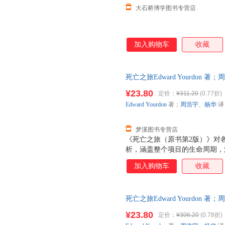
大石桥博学图书专营店
加入购物车
收藏
死亡之旅Edward Yourdon
9787111359982 正版旧
¥23.80
定价：
¥311.20
(0.77折)
Edward
Yourdon
著；
周浩宇
、
杨华
译
梦溪图书专营店
《死亡之旅（原书第2版）》对
析，涵盖整个项目的生命周期，
与者所面临的所有关键问题：政
加入购物车
收藏
具，提供了行之有效的解决方法
之旅项目，而且能够大大提高从
员、管理人员，乃至各行各业的
死亡之旅Edward Yourdon
找到现实而适用的解决方案。
9787111359982 正版旧
¥23.80
定价：
¥306.20
(0.78折)