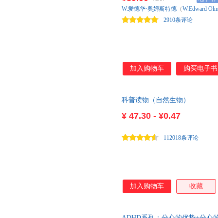
江西教育出版社
的批注式写法，随时随地自带弹
湖南美术出版社
大象出
W.爱德华·奥姆斯特德
（
W.Edward
Olm
程。
上海文艺出版社
世界知识出版社
东方出
2910条评论
北京出版社
新华出版社
金城出
新星出版社
中国纺织出版社
北京师范大学出版社
上海人民出版社
加入购物车
购买电子书
江苏美术出版社
广西师范大学出版社
台海出版社
吉林出版集团
同心出
教育科学出版社
浙江科学技术出版社
经济日
科普读物（自然生物）
¥
47.30 - ¥0.47
112018条评论
加入购物车
收藏
ADHD系列：分心的优势+分心