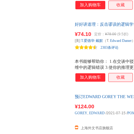
加入购物车
收藏
好好讲道理：反击谬误的逻辑学训
学教材 如果你只打算买一本关
¥74.10
定价：
¥78.00
(9.5折)
不讲理者的60种逻辑学策略 著
[美]
T.爱德华·戴默
（T.
Edward
Damer
）
2303条评论
本书能够帮助你： 1.在交谈中
维中的逻辑错误 3.使你的推理更
书采用80克纯质纸，触感细腻
加入购物车
收藏
预订EDWARD GOREY THE 
货！
¥124.00
GOREY
,
EDWARD
/2021-07-15
/
PO
上海外文书店旗舰店