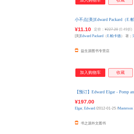
加入购物车
收藏
小不点[美]Edward Packa
9787530105887 正版旧
¥11.10
定价：
¥227.20
(0.49折)
[美]
Edward
Packard
（
E.帕卡德
） 著；
益生源图书专营店
加入购物车
收藏
【预订】Edward Elgar - Pomp and
购】进口原版图书，约10-12
¥197.00
Elgar
,
Edward
/2012-01-25
/
Masterson 
书之源外文图书