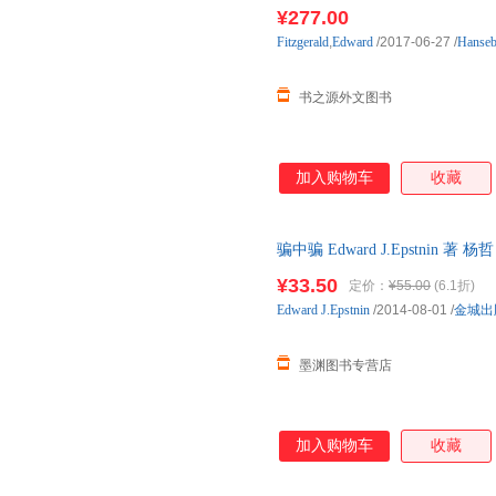
购】进口原版图书，一般3-6周
¥277.00
Fitzgerald
,
Edward
/2017-06-27
/
Hanse
书之源外文图书
加入购物车
收藏
骗中骗 Edward J.Epstni
次日达，团购优惠咨询在线客服
¥33.50
定价：
¥55.00
(6.1折)
Edward
J.Epstnin
/2014-08-01
/
金城出
墨渊图书专营店
加入购物车
收藏