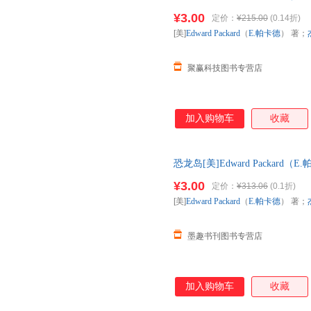
版社9787530105924 正
¥3.00
定价：
¥215.00
(0.14折)
票！
[美]
Edward
Packard
（
E.帕卡德
） 著；
聚赢科技图书专营店
加入购物车
收藏
恐龙岛[美]Edward Packa
版社9787530105924 正
¥3.00
定价：
¥313.06
(0.1折)
票！
[美]
Edward
Packard
（
E.帕卡德
） 著；
墨趣书刊图书专营店
加入购物车
收藏