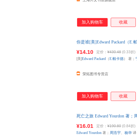
上海外文书店旗舰店
加入购物车
收藏
你是谁[美]Edward Packar
9787530105917 正版旧
¥14.10
定价：
¥430.48
(0.33折)
[美]
Edward
Packard
（
E.帕卡德
） 著；
荣拓图书专营店
加入购物车
收藏
死亡之旅 Edward Yourdo
售后，支持7天无理由退换】
¥16.01
定价：
¥190.80
(0.84折)
Edward
Yourdon
著；
周浩宇
、
杨华
译