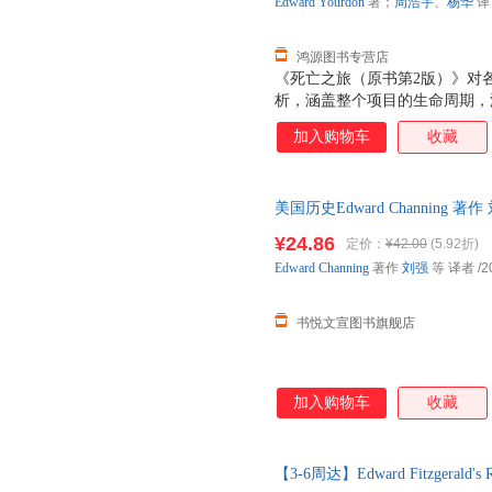
Edward
Yourdon
著；
周浩宇
、
杨华
译
鸿源图书专营店
《死亡之旅（原书第2版）》对
析，涵盖整个项目的生命周期，
与者所面临的所有关键问题：政
加入购物车
收藏
具，提供了行之有效的解决方法
之旅项目，而且能够大大提高从
员、管理人员，乃至各行各业的
美国历史Edward Channing
找到现实而适用的解决方案。
微瑕,自有库房,消毒发货,品质保
¥24.86
定价：
¥42.00
(5.92折)
Edward
Channing
著作
刘强
等 译者
/2
书悦文宣图书旗舰店
加入购物车
收藏
【3-6周达】Edward Fitzgerald's 