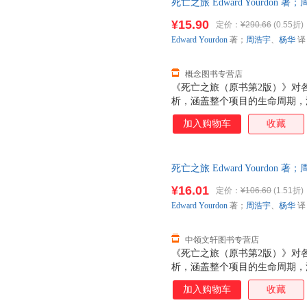
死亡之旅 Edward Yourdon 著
版社 【速开发票，优质售后，
¥15.90
定价：
¥290.66
(0.55折)
Edward
Yourdon
著；
周浩宇
、
杨华
译
概念图书专营店
《死亡之旅（原书第2版）》对
析，涵盖整个项目的生命周期，
与者所面临的所有关键问题：政
加入购物车
收藏
具，提供了行之有效的解决方法
之旅项目，而且能够大大提高从
员、管理人员，乃至各行各业的
死亡之旅 Edward Yourdo
找到现实而适用的解决方案。
票，此书为单本而非一套，支持
¥16.01
定价：
¥106.60
(1.51折)
Edward
Yourdon
著；
周浩宇
、
杨华
译
中领文轩图书专营店
《死亡之旅（原书第2版）》对
析，涵盖整个项目的生命周期，
与者所面临的所有关键问题：政
加入购物车
收藏
具，提供了行之有效的解决方法