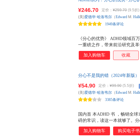
¥246.70
定价：
¥259.70
(9.5折)
(美)
爱德华·哈洛韦尔
（
Edward
M.
Hall
1949条评论
育出版社
《分心的优势》 ADHD领域百
一重磅之作，带来前沿研究及革命性
经验全新梳理，不再用缺陷、障
加入购物车
收藏
质。 5种非药物治疗法，不仅
优势，找到自己的用武之地，实
询师、名人大咖联袂推荐。北京
分心不是我的错（2024年新版
室主任钱秋谨，上海儿童医学中
必须知道的常识，北大六院王玉
脱口秀演员童漠男，中南大学精
¥54.90
定价：
¥99.90
(5.5折)
人、首/席医生胡三红倾情推荐！
(美)
爱德华·哈洛韦尔
（
Edward
M.
Hall
ADHD领域百万畅销书《分心
3385条评论
南 学会用优势取向的视角看待
社
国内首 本ADHD 书 ，畅销全
碍的常识，读这一本就够了。分
拥有美好的人生；而误用其弊，
加入购物车
购买电子书
床与心理咨询研究所所长刘翔平
推荐。 湛庐文化出品。