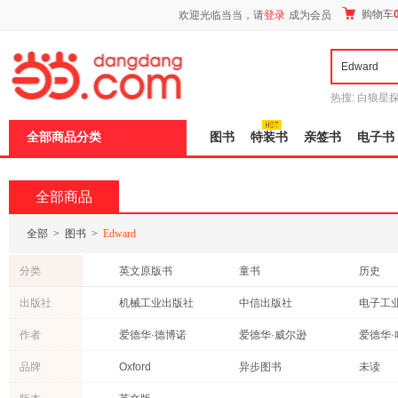
新
购物车
欢迎光临当当，请
登录
成为会员
窗
口
打
开
无
障
热搜:
白狼星
碍
师3
重建秦
说
全部商品分类
图书
特装书
亲签书
电子书
明
页
面,
按
全部商品
Ctrl
加
波
全部
>
图书
>
Edward
浪
键
分类
英文原版书
童书
历史
打
开
医学
科普读物
教材
出版社
机械工业出版社
中信出版社
电子工
导
心理学
自然科学
哲学/宗
盲
北京大学医学出版社
社会科学文献出版社
作者
爱德华·德博诺
爱德华·威尔逊
爱德华·
模
政治/军事
艺术
工业技
式
北京大学出版社
中国科学技术出版社
浙江教
陆威仪
爱德华·w.萨义德
彭淮栋
品牌
Oxford
异步图书
未读
法律
经济
外语
浙江人民出版社
江苏文艺出版社
高等教
许向东
王正林
李磊
collins
Evan Moor
时代华
投资理财
保健/养生
建筑