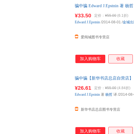
骗中骗 Edward J.Epstni
仓就近发货，85%城市次日达
¥33.50
定价：
¥55.00
(6.1折)
Edward
J.Epstnin
/2014-08-01
/
金城出
爱阅城图书专营店
加入购物车
收藏
骗中骗【新华书店总店自营店】 
次日送达！团购优惠咨询：132841
¥26.61
定价：
¥55.00
(4.84折)
Edward
J.Epstnin
著
杨哲
译
/2014-08
新华书店总店图书专营店
加入购物车
收藏