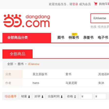
新
购物车
欢迎光临当当，请
登录
成为会员
窗
口
打
开
无
障
热搜:
怪杰佐
碍
谎
吾辈如神
说
全部商品分类
图书
特装书
亲签书
电子书
明
页
面,
按
全部商品
Ctrl
加
波
全部
>
图书
>
iUniverse
浪
键
分类
英文原版书
童书
其他语
打
开
作者
hans
马第尼斯
朱沐
导
盲
模
综合排序
销量
好评
出版时间
价格
-
式