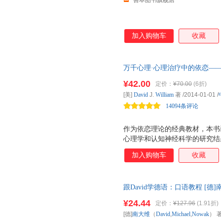
善本图书旗舰店
加入购物车
收藏
万千心理·心理治疗中的依恋—
¥42.00
定价：
¥70.00
(6折)
[美]
David
J.
William
著
/2014-01-01
/
14094条评论
作为依恋理论的经典教材，本书
心理学和认知神经科学的研究结
和系统地介绍了依恋理论的核心
加入购物车
收藏
理论在临床上的应用。
跟David学德语：口语教程 [德]南大
出版社 【速开发票，优质售后
¥24.44
定价：
¥127.96
(1.91折)
[德]
南大维
（
David
,
Michael
,
Nowak
） 