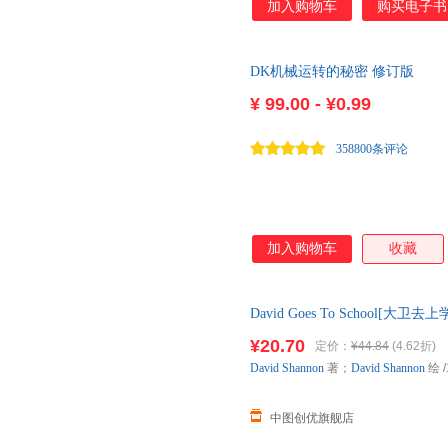
加入购物车
购买电子书
肯·布朗
有何不同？复活节岛文明因何覆
凯瑟琳
卡罗琳·
世界？文化如何进行复制和进化
杰弗瑞
贾维斯
胡瑶
多的宇宙存在于我们的宇宙之外
何建明
格罗斯曼
高隽
DK机械运转的秘密 修订版
戴维?多伊奇以理性和乐观的态
启蒙运动以来人类在知识方面的
费方域
方军
范德沃
¥
99.00 - ¥0.99
择、科学解释、文化进步的性质
戴维·孔兹
戴维·霍夫曼
戴维·m
上认识世界有极大的启发作用。
358800条评论
陈宇
物进化、文化进步
陈文华
陈晖
伯宁罕
波特
白睿
加入购物车
收藏
David Goes To School[
在线客服，介意
¥20.70
定价：
¥44.84
(4.62折)
David
Shannon
著；
David
Shannon
绘
/
中图创优旗舰店