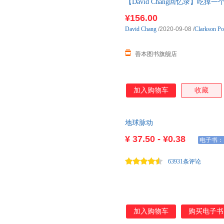
【David Chang回忆录】吃掉一个桃子
记 善本图书 现货图书24小时发
¥156.00
David
Chang
/2020-09-08
/
Clarkson Po
善本图书旗舰店
加入购物车
收藏
地球脉动
¥
37.50 - ¥0.38
电子书：
63931条评论
加入购物车
购买电子书