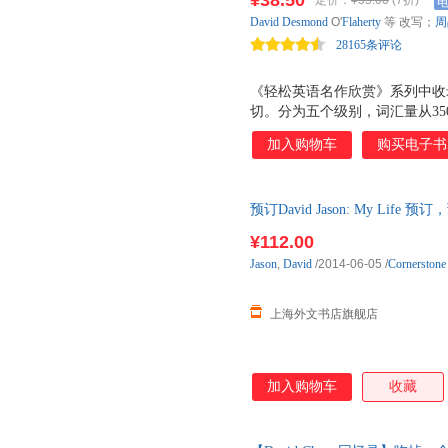
¥38.50
定价：
¥55.00
(7折)
David
Desmond
O'
Flaherty
等 改写；
周
28165条评论
《轻松英语名作欣赏》系列中收
切。分为五个级别，词汇量从35
的“如何使用教材”、“如何提高
加入购物车
购买电子书
备”和“背景知识”模块，帮助孩
文，随文标注重点词汇，帮助孩
和经典名著中！ “轻松英语名
预订David Jason: My Lif
类读者而设计，每套书附赠MP
套有声读物，孩子的英语阅读水
¥112.00
Jason
,
David
/2014-06-05
/
Cornerstone
上海外文书店旗舰店
加入购物车
收藏