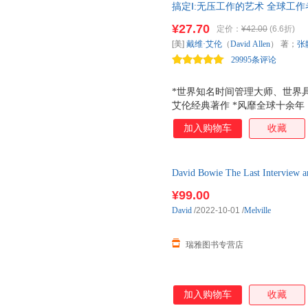
搞定Ⅰ:无压工作的艺术 全球工
销榜前列的个人事务管理经典 
¥27.70
定价：
¥42.00
(6.6折)
优秀工具 风靡全球十余年，久经
[美]
戴维·艾伦
（
David
Allen
） 著；
张
29995条评论
*世界知名时间管理大师、世界
艾伦经典著作 *风靡全球十余年
人在学习使用的管理个人事务的优
加入购物车
收藏
球的读者。长踞畅销榜前列的个
David Bowie The Last Interview
¥99.00
David
/2022-10-01
/
Melville
瑞雅图书专营店
加入购物车
收藏