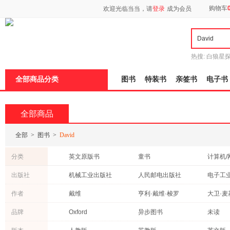
新
购物车
欢迎光临当当，请
登录
成为会员
窗
口
打
开
无
障
热搜:
白狼星
碍
师3
重建秦
说
全部商品分类
图书
特装书
亲签书
电子书
明
页
面,
按
全部商品
Ctrl
加
波
全部
>
图书
>
David
浪
键
分类
英文原版书
童书
计算机/
打
开
艺术
社会科学
教材
出版社
机械工业出版社
人民邮电出版社
电子工
导
经济
文学
小说
盲
中信出版社
北京大学出版社
高等教
作者
戴维
亨利·戴维·梭罗
大卫·麦
模
工业技术
政治/军事
哲学/宗
式
中国轻工业出版社
社会科学文献出版社
商务印
戴维·迈尔斯
大卫·麦考利
格里菲
品牌
Oxford
异步图书
未读
成功/励志
科普读物
传记
湖南文艺出版社
北京联合出版公司
化学工
大卫·香农
大卫·阿布拉菲亚
帕特森
新经典
有艺
图灵图
投资理财
文化
青春文