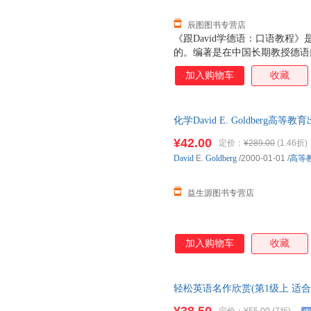
辰图图书专营店
《跟David学德语：口语教程
的。编著是在中国长期教授德语
David学德语：口语教程》语
加入购物车
收藏
德语基础知识、德语学习等内容。
于提高自己口语水平的德语学习
免费下载。
化学David E. Goldberg高等
此书为单本而非一套，电子发票
¥42.00
定价：
¥289.00
(1.46折)
David
E.
Goldberg
/2000-01-01
/
高等
益生源图书专营店
加入购物车
收藏
轻松英语名作欣赏(第1级上 适
小学英文名著