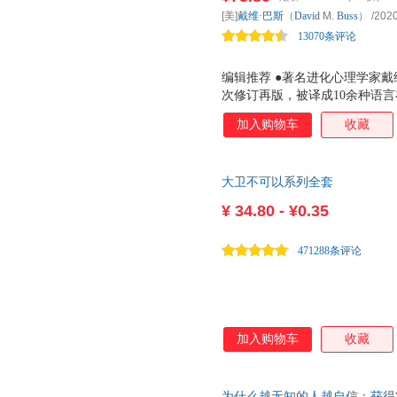
揭开择偶与爱情的神秘面纱，赋
青岛出版社
科普童书榜TOP10； 本书英文
南京大学出版社
南方出
张静
伍新春
王丽
[美]
戴维·巴斯
（
David
M.
Buss
）
/2020
话：4001066666转6。
际科普奖）。
长春出版社
气象出版社
航空工
盛丹丹
马洛
13070条评论
李杰
上海人民美术出版社
江西教育出版社
北方文
贾斯特
何帆
韩刚
编辑推荐 ●著名进化心理学家
浙江文艺出版社
天津大学出版社
巴蜀书
戴维·雷诺兹
彼得·大卫
j.d.塞
次修订再版，被译成10余种语言
中国摄影出版社
中国统计出版社
中国宇
张一兵
杨玲玲
许燕
赢得了心理学、社会学、人类学
加入购物车
收藏
中南大学出版社
未来出版社
民主与
注。《欲望的演化》（修订版）（
唐建清
李勇
李强
评分8.5分。 ●*修订版涉及
光明日报出版社
山西人民出版社
大卫·哈里斯
尼尔·阿德利
戴维·多
料进行了整合，并系统地将过去
云南人民出版社
二十一世纪出版社
大卫不可以系列全套
新。 ●为什么男性择偶更喜欢 
晏可佳
王祖宁
沈洁
？男性和女性能只做朋友吗？如
中国民航出版社
天津科学技术出版社
东方出
¥
34.80 - ¥0.35
刘寅龙
刘清山
刘敏
书中探讨了择偶和爱情的进化心
现代出版社
中国石化出版社
李静
杰夫·沃克
霍科克
造亲密关系的强大力量。 作者
471288条评论
华龄出版社
中国城市出版社
中国华
它会赠予你无
杜先菊
戴维·巴尼特
大卫·利
经济日报出版社
辽宁人民出版社
曹利群
希亚文奥拉姆
赵文莉
中国广播影视出版社
北京航空航天大学出版社
哈尔滨
徐艳
王宇
王贵祥
江苏凤凰教育出版社
天天出版社
现代教
乔夫·琼斯
吕中茜
刘海龙
加入购物车
收藏
陕西师范大学出版社
苏州大学出版社
羊城晚
陈宇峰
陈彦坤
陈昕
安徽少年儿童出版社
中国画报出版社
中国经
张琦
张蕾
张弘
为什么越无知的人越自信：获得