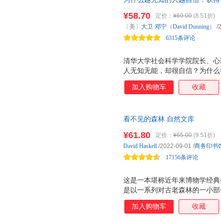
中国中医药出版社
四川美术出版社
中西书
沈悌
帕尔默
毛大庆
倾力推荐，摆脱“越无知越自信”
¥58.70
定价：
¥69.00
(8.51折)
明天出版社
湖北科学技术出版社
察。
侯捷
哈里斯
甘欢
〔美〕
大卫·邓宁
（
David
Dunning
）
/
四川大学出版社
山东画报出版社
大象出
本杰明·格雷厄姆
贝克
巴曙松
6315条评论
南海出版公司
当代中国出版社
华文出
斯诺
戴维·伊萨克
周司丽
北京理工大学出版社
浙江少年儿童出版社
云南美
清华大学社会科学学院院长、心
张晶晶
张帆
杨勇
人无知无能，却很自信？为什么
长江文艺出版社
河南文艺出版社
广东科
斯蒂芬·p·罗宾斯
潘昱均
李妍
占星术 为什么听起来有道理？ 
经济管理出版社
中国妇女出版社
中国书
加入购物车
收藏
卡尔
贾森·弗里德
鸿雁
家大卫 邓宁经典著作，国内首
山东科学技术出版社
东北财经大学出版社
力，帮你 认识你自己 。
郭大力
范晓星
戴旭
崇文书局
海洋出版社
陈剑
曹彦博
戴维多
看不见的森林 自然文库
地质出版社
汉语大词典出版社
张毅
张洁
张谷若
¥61.80
定价：
¥65.00
(9.51折)
新世界出版社
中国工商出版社
中国商
吴进
无老师
威廉姆
David
Haskell
/2022-09-01
/
商务印书
四川教育出版社
上海大学出版社
吉林文
17156条评论
王燕
王岩
王鹏
汕头大学出版社
新世纪出版社
苏拉
苏健
神永正
这是一本堪称近年来博物学经典类
中国对外翻译出版公司
安徽文艺出版社
蓝天出
刘锦纷
蒋永强
何晓玲
是以一系列对古老森林的一小部
中国建材工业出版社
中国林业出版社
中国旅
戴维·托马斯
记录了发生于每一次寻访中的事
戴维·伯恩斯
加入购物车
收藏
中国美术学院出版社
生态系统造成的影响。作者带我
山东教育出版社
陈晟
陈洁
查尔斯·
作者着重介绍了低级生物间的相