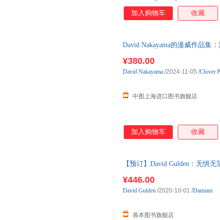
admires, champions, and nutures,
加入购物车
收藏
Hadid, Grayson Perry, Barnaby Bar
the Campana brothers. Structured c
book includes never-before-seen ph
David Nakayama的漫威作品集
winning exhibitions, and his own 
Portfolio of
River Thames; the 18th- century A
¥380.00
restored palazzo in Malta s Valett
David
Nakayama
/2024-11-05
/
Clover P
world-famous artists he has represe
contemporary art and design world.
curated interiors and never-before-
中图上海进口图书旗舰店
and homes of the numerous intern
加入购物车
收藏
【预订】David Gulden：无惧无望
the Plains 预订图书大约8-12周
¥446.00
David
Gulden
/2020-10-01
/
Damiani
善本图书旗舰店