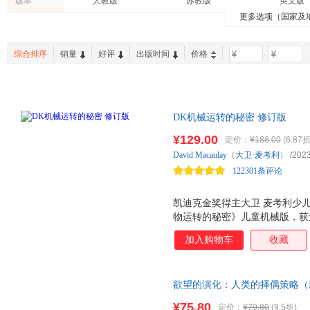
版本
人教版
苏教版
英文版
人民卫生出版社
上海人民出版社
大卫·威斯纳
杨红樱
戴维·艾
易人外语
博文视点
DK
更多选项（国家及
体育/运动
港台圖書
农业/林
重庆大学出版社
人民文学出版社
石油工
d.h.劳伦斯
克里斯汀
侯玉波
Evan Moor
Macmillan
时代华
亲子/家教
旅游/地图
老书/收
河北教育出版社
浙江大学出版社
九州出
彭懿
张慧玉
戴维·珀
博集天卷
童趣
无器械
综合排序
销量
好评
出版时间
价格
-
时尚/美妆
日文原版书
工具书
知识产权出版社
中国友谊出版社
大卫·霍克尼
戴维·麦克亚当斯
戴维·帕
ptpress摄影客
九天译文Empyrean Translation
启发绘
育儿/早教
手工/DIY
法文原
广西师范大学出版社
新星出版社
大卫·格拉米特
大卫·班布里基
陈薇薇
蒲公英童书馆
知行健优可
中国水利水电出版社
北京科学技术出版社
冈萨雷斯
付娇
hans
DK机械运转的秘密 修订版
北京师范大学出版社
上海三联书店
大卫·威廉姆斯
杨彦捷
卡琳·赫
¥129.00
外文出版社
北京时代华文书局
四川人
定价：
¥188.00
(6.87折
麦考利
林素娥
戴维·e
David
Macaulay
（
大卫·麦考利
）
/2023
中央编译出版社
江西人民出版社
广东人
休谟
伍德
唐江
122301条评论
上海交通大学出版社
天津人民出版社
戴维·麦克法兰
梭罗
姜微
东方出版社
台海出版社
周晶
凯迪克金奖得主大卫 麦考利少儿
约翰·洛克菲勒
文泽尔
人民军医出版社
物运转的秘密》儿童机械版，获
中国财政经济出版社
安徽人
格里高利·大卫·罗伯兹
戴维·萨尔斯伯格
陈会昌
荣获 2018 年中国科普作家协会
中国社会科学出版社
中国地图出版社
中华书
加入购物车
收藏
克拉克
戴维·海涅迈尔·汉森
大卫·埃
评选全国优秀科普作品奖； 本书
中国纺织出版社
浙江人民美术出版社
中山大
书奖推荐图书； 本书版荣获20
魏宁
韦皓文
万木春
书奖； 本书版荣获2017年全国
生活·读书·新知三联书店
中国金融出版社
江苏人
闾佳
刘国枝
李晓东
欲望的演化：人类的择偶策略（
书版荣获2017年海峡两岸书籍设
中国市场出版社
企业管理出版社
团结出
丛） 科普大V 河森堡 直播推
斯蒂芬·金
荣获2017年桂冠童书科普百科奖
朱安妮塔·布朗
戴维温
¥75.80
定价：
¥79.80
(9.5折)