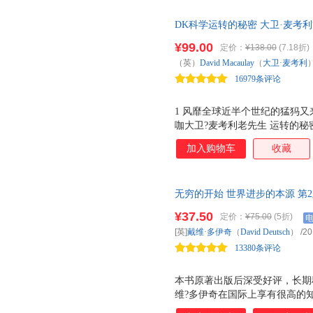
贵州科技出版社
辽宁教育出版社
人民交
布洛克
白大龙
阿德里安
读罢此书，会产生亲近大自然的
中国藏学出版社
中国计划出版社
上海文
DK科学运转的秘密 大卫·麦考
帕特里克
曼昆
朱沐
转”三部曲新书科学运转，5大基
齐鲁书社
辽宁少年儿童出版社
¥99.00
定价：
¥138.00
(7.18折)
钟鸣
中青文
张宇
阅推荐（小猛犸童书出品）
黑龙江美术出版社
燕山大学出版社
海天出
（英）
David
Macaulay
（
大卫·麦考利
张顺燕
张俊
张健
16979条评论
甘肃人民出版社
福建美术出版社
外国文
张卜天
臧贤凯
约瑟夫
开明出版社
沈阳出版社
测绘出
于玲
杨珮艺
杨娜
1 风靡全球近半个世纪的猛犸又
咖大卫?麦考利老先生 运转的秘
杨辰光
亚里士多德
熊利泽
密/机械运转的秘密之后，他笔
威斯纳
王臻
王颖
加入购物车
收藏
洋，为我们讲述物理、化学、地
王松
王玲玲
王君
知识。。 2 全球孩子都爱看的
科学主题内容，轻松了解科学运
王冬佳
王斌
汪梅子
无穷的开始 世界进步的本源 第
料，化学反应，酸碱度，生物，
汤素素
汤普森
孙成昊
之光及万物进化的奥秘 探索平
睛，生长，进化，能量 每个知
¥37.50
定价：
¥75.00
(5折)
面图里，用趣味横生的对比来讲解
史黛芬妮·勒迪
施耐德
商国印
[英]
戴维·多伊奇
（
David
Deutsch
）
/20
量十足 国民物理教师 、科普达
乔纳森
钱峰
潘爱民
13380条评论
研究所
卢涛
刘洋
刘阳
本书原著出版后深受好评，长期
刘荣
刘倩
刘名卓
维?多伊奇在国际上享有很高的
李瑜偲
李雪顺
李睿
一本可以改变思维模式的著作。