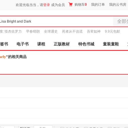
购物车
0
我的订单
我的云书房
欢迎光临当当，请
登录
成为会员
全部
全部分
搜:
怪杰佐罗力
早春晴朗
全球通史
死者从不说谎
吾辈如神
9.9元包邮
尾品汇
图书
签书
电子书
课程
正版教材
特色书城
童装童鞋
电子书
arly
”的相关商品
音像
影视
时尚美
母婴用
玩具
孕婴服
童装童
家居日
家具装
服装
鞋