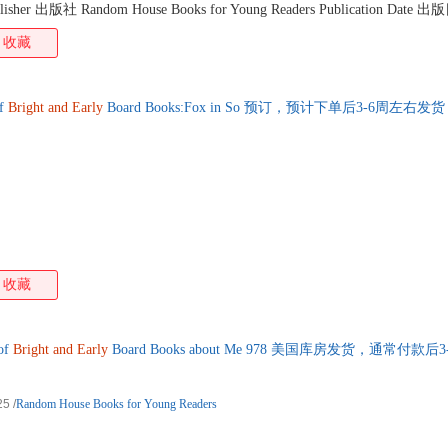
sher 出版社 Random House Books for Young Readers Publication Date 出
 商品尺寸 4.9 x 6 x 2.3 cm Shipping Weight 商品重量 1190g Language 语种 
收藏
of
Bright
and
Early
Board Books:Fox in So 预订，预计下单后3-6周左右发
收藏
of
Bright
and
Early
Board Books about Me 978 美国库房发货，通常付款
25
/
Random House Books for Young Readers