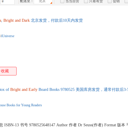
配送至：
北京
当当自营
只看有货
促销
箱包皮
特卖
预售
入驻商家
手表饰
运动户
a
,
Bright
and
Dark
北京发货，付款后10天内发货
汽车用
食品
/
iUniverse
手机通
数码影
电脑办
大家电
家用电
收藏
ox of
Bright
and
Early
Board Books 9780525 美国库房发货，通常付款后
use Books for Young Readers
信息 ISBN-13 书号 9780525648147 Author 作者 Dr Seuss(作者) Format 版