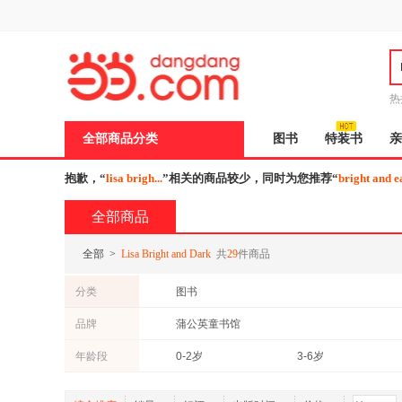
新
窗
口
打
开
无
障
热
碍
说
全部商品分类
图书
特装书
亲
明
页
面,
抱歉，“
lisa brigh...
”相关的商品较少，同时为您推荐“
bright and e
按
Ctrl
全部商品
加
波
浪
全部
>
Lisa Bright and Dark
共
29
件商品
键
打
分类
图书
开
导
品牌
蒲公英童书馆
盲
模
式
年龄段
0-2岁
3-6岁