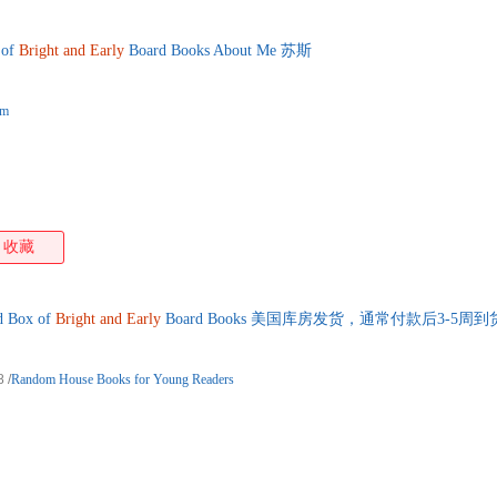
 of
Bright
and
Early
Board Books About Me 苏斯
om
收藏
 Box of
Bright
and
Early
Board Books 美国库房发货，通常付款后3-5周
8
/
Random House Books for Young Readers