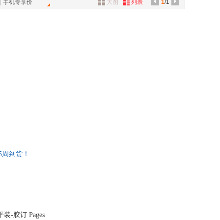
手机专享价
大图
列表
1
/1
具
品
外
品
讯
音
公
器
3-5周到货！
本 平装-胶订 Pages