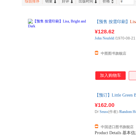
综合排序
销量
好评
出版时间
价格
-
【预售 按需印刷】
Lis
¥128.62
John
Neufeld
/1970-08-21
中图图书旗舰店
加入购物车
【预订】Little Green B
¥162.00
Dr
Seuss
(作者)
/
Random Ho
中国进口图书旗舰店
Product Details 基本