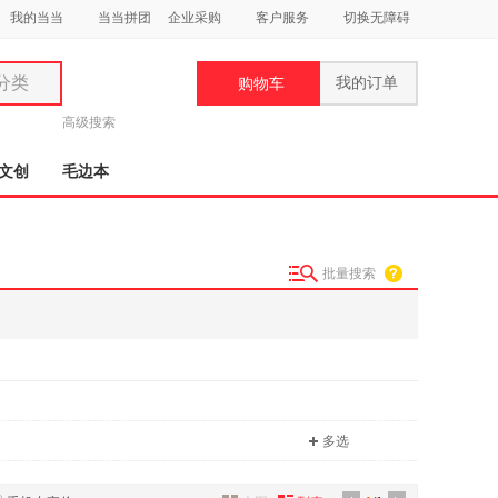
我的当当
当当拼团
企业采购
客户服务
切换无障碍
分类
我的订单
购物车
类
高级搜索
文创
毛边本
批量搜索
妆
品
饰
鞋
用
饰
多选