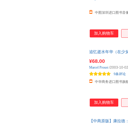
中图深圳进口图书音
加入购物车
追忆逝水年华（在少女们身旁） 英
¥68.00
Marcel
Proust
/2003-10-0
9条评论
中华商务进口图书旗
加入购物车
【中商原版】康拉德：诺斯特罗莫 