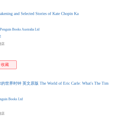
ng and Selected Stories of Kate Chopin Ka
Penguin Books Australia Ltd
论
舰店
收藏
 英文原版 The World of Eric Carle: What's The Tim
nguin Books Ltd
舰店