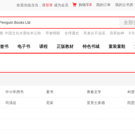
购物车
0
我的订单
我的云书房
欢迎光临当当，请
登录
成为会员
全部
全部分
搜:
中国文化水墨绘本立秋
早春晴朗
全球通史
死者从不说谎
吾辈如神
9.
尾品汇
图书
签书
电子书
课程
正版教材
特色书城
童装童鞋
电子书
音像
影视
时尚美
母婴用
玩具
中小学用书
童书
青春文学
科普
孕婴服
艺术
医学
社会科学
考试
司汤达
尼采
亚里士多德
陀思
童装童
家居日
家具装
服装
鞋