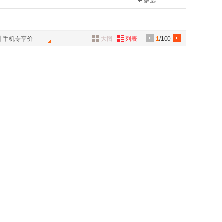
多选
具
品
外
手机专享价
大图
列表
1
/100
品
讯
音
公
器