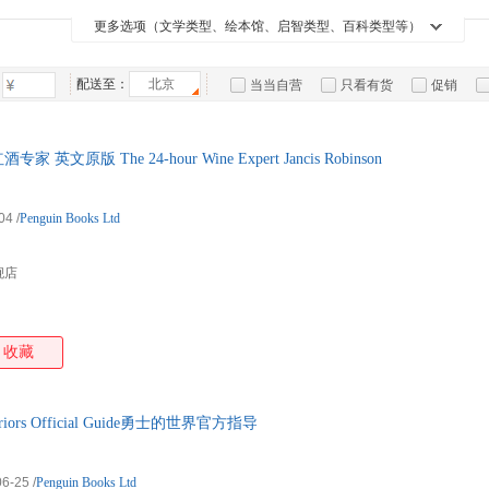
箱包皮
更多选项（文学类型、绘本馆、启智类型、百科类型等）
手表饰
运动户
配送至：
北京
当当自营
只看有货
促销
汽车用
特卖
预售
入驻商家
食品
手机通
文原版 The 24-hour Wine Expert Jancis Robinson
数码影
电脑办
04
/
Penguin Books Ltd
大家电
家用电
舰店
收藏
riors Official Guide勇士的世界官方指导
06-25
/
Penguin Books Ltd