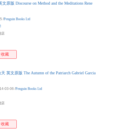
scourse on Method and the Meditations Rene
25
/
Penguin Books Ltd
论
舰店
收藏
The Autumn of the Patriarch Gabriel Garcia
14-03-06
/
Penguin Books Ltd
舰店
收藏