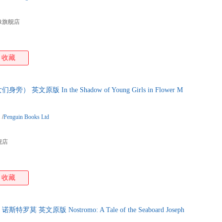
像旗舰店
收藏
文原版 In the Shadow of Young Girls in Flower M
2
/
Penguin Books Ltd
舰店
收藏
英文原版 Nostromo: A Tale of the Seaboard Joseph