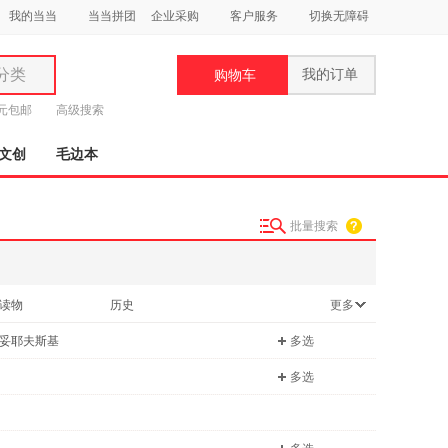
我的当当
当当拼团
企业采购
客户服务
切换无障碍
分类
我的订单
购物车
类
9元包邮
高级搜索
文创
毛边本
批量搜索
妆
品
读物
历史
更多
饰
妥耶夫斯基
多选
鞋
用
多选
饰