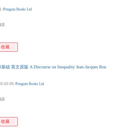
1
/
Penguin Books Ltd
舰店
收藏
版 A Discourse on Inequality Jean-Jacques Rou
85-02-05
/
Penguin Books Ltd
舰店
收藏