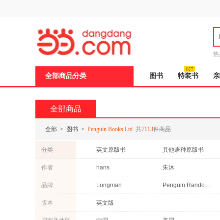
新
窗
口
打
开
无
障
热
碍
说
全部商品分类
图书
特装书
亲
明
页
面,
按
全部商品
Ctrl
加
波
全部
>
图书
>
Penguin Books Ltd
共
7113
件商品
浪
键
分类
英文原版书
其他语种原版书
打
开
管理
港台圖書
作者
hans
朱沐
导
盲
品牌
Longman
Penguin Random House
模
式
版本
英文版