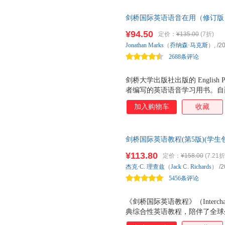
合，让学生在真实的交流情境中
剑桥国际英语语音在用（修订版
典教学理念 ·保留科学教学大纲 
·全新多媒体支持 ·全新海量教
¥94.50
定价：
¥135.00
(7折)
Jonathan
Marks
（
乔纳森·马克斯
）,
/2
2688条评论
剑桥大学出版社出版的 English Pr
者编写的英语语音学习用书。自
为系统地进行英语语音教学必不
加入购物车
收藏
已经被很多读者熟知并深受好评
社将这套图书引进并改编为汉语
（修订版）》。 本套教材具有
剑桥国际英语教程(第5版)(学生
合。通过大量实例全面讲解英语
计，全面配套，全方位学习策略
提高英语交际中的语音水平。书
¥113.80
定价：
¥158.00
(7.21折
易记。 突出语境学习，学以致
杰克·C
.
理查兹
（
Jack
C.
Richards
）
/2
中的真实场景，可模仿性和实用
5456条评论
一单元双页设计：
《剑桥国际英语教程》（Inter
典综合性英语教程，陪伴了全球
习者的认可和好评。 《剑桥国