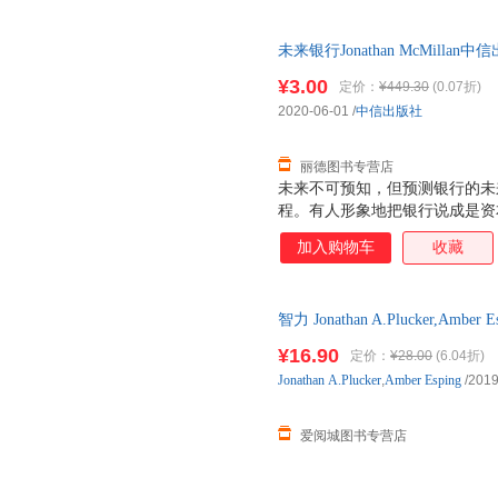
国作家乔治奥威尔
未来银行Jonathan McMillan
此书为单本而非一套，电子发票
¥3.00
定价：
¥449.30
(0.07折)
2020-06-01
/
中信出版社
丽德图书专营店
未来不可预知，但预测银行的未
程。有人形象地把银行说成是资
高点，价值实现空间搬运的过程
加入购物车
收藏
运的过程，银行的角色是信用中
商业发展和工业化提供了支撑，
然人建立了支付和融资平台，提
智力 Jonathan A.Plucker,A
银行》推演了科技金融时代没有
新华书店正版，多仓就近发货，
的。*部分用3讲的篇幅谈到银
¥16.90
定价：
¥28.00
(6.04折)
术，如中世纪的金匠到21世纪
Jonathan
A.Plucker
,
Amber
Esping
/2019
为我们清晰展示了与银行业相伴
致2008年的金融危机。第三部分
爱阅城图书专营店