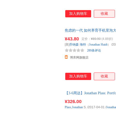
加入购物车
收藏
焦虑的一代 如何养育手机里泡
知名思想家 心理学家海特引爆
¥43.80
定价：
¥89.90
(4.88折)
[美]
乔纳森·海特
（
Jonathan
Haidt
）
/20
289条评论
博库网旗舰店
加入购物车
收藏
【3-6周达】Jonathan Plass: Portf
购】进口原版图书，一般3-6周
¥326.00
Plass
,
Jonathan
S.
/2017-04-01
/
Jonatha