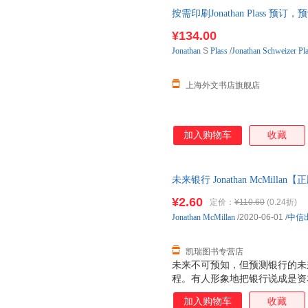
合，让学生在真实的交流情境中
按需印刷Jonathan Plass 预
典教学理念 ·保留科学教学大纲 
·全新多媒体支持 ·全新海量教
¥134.00
Jonathan
S
Plass
/
Jonathan Schweizer Pl
上海外文书店旗舰店
加入购物车
收藏
未来银行 Jonathan McMi
由退换】
¥2.60
定价：
¥110.60
(0.24折)
Jonathan
McMillan
/2020-06-01
/
中信
凯瑞图书专营店
未来不可预知，但预测银行的未
程。有人形象地把银行说成是资
高点，价值实现空间搬运的过程
加入购物车
收藏
运的过程，银行的角色是信用中