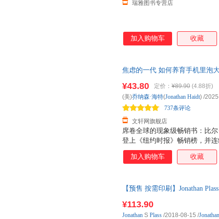
瑞雅图书专营店
加入购物车
收藏
焦虑的一代 如何养育手机里泡
破解数字时代养育困局 知名思想
¥43.80
定价：
¥89.90
(4.88折)
仓就近发货，85%城市次日达
(美)
乔纳森·海特
(
Jonathan
Haidt
)
/2025
737条评论
文轩网旗舰店
席卷全球的现象级畅销书：比尔·盖
登上《纽约时报》畅销榜，并连
报》畅销榜NO.1；比尔·盖茨2
加入购物车
收藏
亚、英亚、澳亚畅销排行榜；Goo
时报》年度图书。火爆家长圈，
轻人群体的之作。权威最丰富的
【预售 按需印刷】Jonathan Plass
验，使他的分析更具科学性和说
源。更全面：结合了心理学、社
¥113.90
全面的分析框架。核心贡献：提出
Jonathan
S
Plass
/2018-08-15
/
Jonathan
点在其他书籍中较少被提及，是