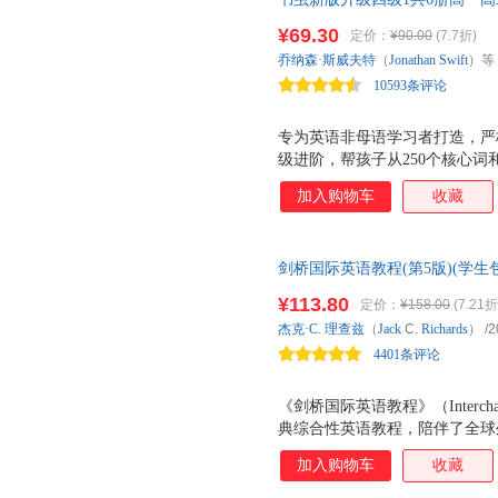
青少年教育问题，并指出解决这
频、习题答案、读后测评 黑骏马
子女、与年轻人合作或教育年轻
¥69.30
定价：
¥90.00
(7.7折)
亿册；专为英语非母语学习者打
据到心理学实验，用科学证据揭
乔纳森·斯威夫特
（
Jonathan
Swift
）等
含中高考新题型
社会学、教育学等多个领域的研究
10593条评论
时代养育困局，给出系统的
专为英语非母语学习者打造，严
级进阶，帮孩子从250个核心
至达到读懂原版小说的水平。 屡
加入购物车
收藏
言学习者文学大奖 全行业优秀热
材延伸阅读书目 入选教育 部中
语主题，且配合主教材学习进度
剑桥国际英语教程(第5版)(学生
品质培养，包含中高考重要题型
计，全面配套，全方位学习策略
升级，打造更舒适的阅读体验：
¥113.80
定价：
¥158.00
(7.21折
童青少年学习用品近视防控卫生
杰克·C
.
理查兹
（
Jack
C.
Richards
）
/2
后，避免中译文干扰英语阅读。 
4401条评论
升：扫码免费获取音频、
《剑桥国际英语教程》（Inter
典综合性英语教程，陪伴了全球
习者的认可和好评。 《剑桥国
加入购物车
收藏
程》的全新修订版，秉承作者杰克
之前各版在全球的课堂实践经验