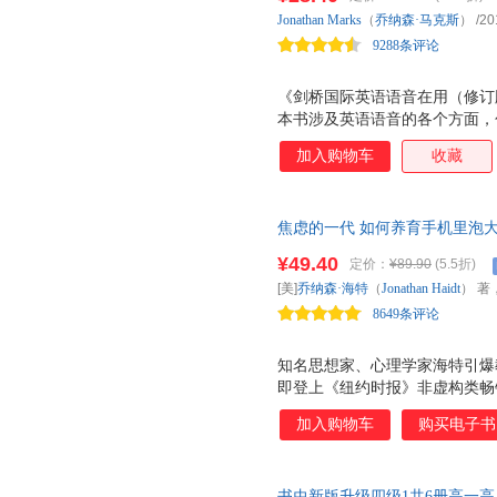
四川教育出版社
复旦大学出版社
国际文
Jonathan
Marks
（
乔纳森·马克斯
）
/20
江西人民出版社
黑龙江美术出版社
希望出
9288条评论
辽宁人民出版社
辽宁教育出版社
四川人
《剑桥国际英语语音在用（修订
东北师范大学出版社
中国画报出版社
安徽教
本书涉及英语语音的各个方面，
中国财政经济出版社
中国城市出版社
中国法
贯、语调，等等。 本书具有以
加入购物车
收藏
中国协和医科大学出版社
云南科技出版社
合。本书通过口型图、发音对比
配有百余幅插图和漫画，并运用
山东文艺出版社
万卷出版公司
趣味性。 突出语境学习，学以
江苏科学技术出版社
时代文艺出版社
湖南教
焦虑的一代 如何养育手机里泡
作中的真实场景，可模仿性和实
育革命；为父母、学校、社会提
每一单元双页设计：左页讲解，
中国农业出版社
北京教育出版社
¥49.40
定价：
¥89.90
(5.5折)
护，在虚拟世界却保护不足。”
巧的练习，随时检测学习成果并
金城出版社
[美]
乔纳森·海特
（
Jonathan
Haidt
） 著
奏，提高学习效率。 以英式发
8649条评论
作为口语模仿的标
中国纺织出版社
知名思想家、心理学家海特引爆
即登上《纽约时报》非虚构类畅
国前总统奥巴马、微软联合创始
加入购物车
购买电子书
亚、英亚、澳亚畅销排行榜；Goo
《经济学人》《金融时报》年度z
度保护，在虚拟世界却保护不足
书虫新版升级四级1共6册高一