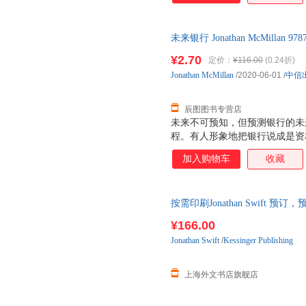
商业发展和工业化提供了支撑，
然人建立了支付和融资平台，提
未来银行 Jonathan McMillan
银行》推演了科技金融时代没有
后，支持7天无理由退换】
的。*部分用3讲的篇幅谈到银
¥2.70
定价：
¥116.00
(0.24折)
术，如中世纪的金匠到21世纪
Jonathan
McMillan
/2020-06-01
/
中信
为我们清晰展示了与银行业相伴
致2008年的金融危机。第三部分
辰图图书专营店
未来不可预知，但预测银行的未
程。有人形象地把银行说成是资
高点，价值实现空间搬运的过程
加入购物车
收藏
运的过程，银行的角色是信用中
商业发展和工业化提供了支撑，
然人建立了支付和融资平台，提
按需印刷Jonathan Swift 
银行》推演了科技金融时代没有
的。*部分用3讲的篇幅谈到银
¥166.00
术，如中世纪的金匠到21世纪
Jonathan
Swift
/
Kessinger Publishing
为我们清晰展示了与银行业相伴
致2008年的金融危机。第三部分
上海外文书店旗舰店