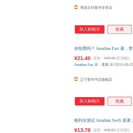
博源文轩图书专营店
加入购物车
收藏
你怕黑吗？ Jonathan Farr 著，
华书店正版书籍】
¥21.40
定价：
¥39.80
(5.38折)
Jonathan
Farr
著，
李莉
译
/2019-06-0
辽宁新华书店旗舰店
加入购物车
收藏
格列夫游记 Jonathan Swif
质售后，支持7天无理由退换】
¥13.78
定价：
¥48.82
(2.83折)