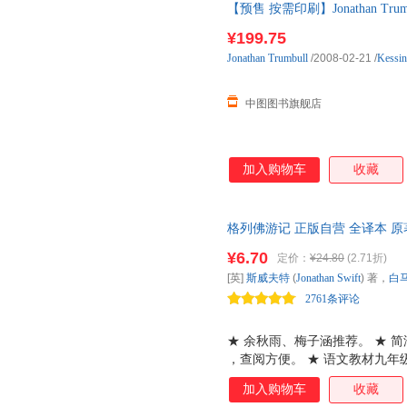
【预售 按需印刷】Jonathan Trumb
¥199.75
Jonathan
Trumbull
/2008-02-21
/
Kessin
中图图书旗舰店
加入购物车
收藏
格列佛游记 正版自营 全译本 
书目 余秋雨梅子涵推荐 全译本
¥6.70
定价：
¥24.80
(2.71折)
杰出的游记体讽刺小说，世界文
[英]
斯威夫特
(
Jonathan
Swift
) 著，
白
2761条评论
★ 余秋雨、梅子涵推荐。 ★ 
，查阅方便。 ★ 语文教材九年
★ 重量轻，便于携带。字大清
加入购物车
收藏
他书都被毁坏时也要保留的六本