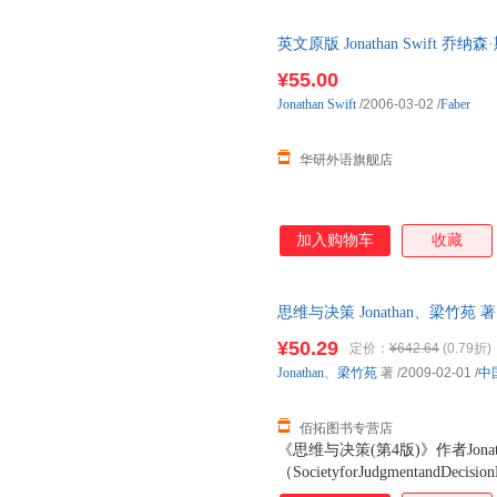
英文原版 Jonathan Swif
系列 英文版 进口英语原版书籍
¥55.00
Jonathan
Swift
/2006-03-02
/
Faber
华研外语旗舰店
加入购物车
收藏
思维与决策 Jonathan、梁竹
后，支持7天无理由退换】
¥50.29
定价：
¥642.64
(0.79折)
Jonathan
、
梁竹苑
著
/2009-02-01
/
中
佰拓图书专营店
《思维与决策(第4版)》作者Jona
（SocietyforJudgmentand
了思维与决策领域的理论、研究