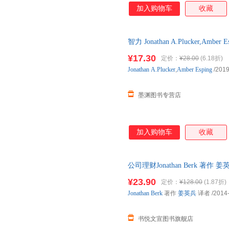
加入购物车
收藏
智力 Jonathan A.Plucker,A
仓就近发货，85%城市次日达
¥17.30
定价：
¥28.00
(6.18折)
Jonathan
A.Plucker
,
Amber
Esping
/2019
墨渊图书专营店
加入购物车
收藏
公司理财Jonathan Berk 
微瑕,自有库房,消毒发货,品质保
¥23.90
定价：
¥128.00
(1.87折)
Jonathan
Berk
著作
姜英兵
译者
/2014
书悦文宣图书旗舰店