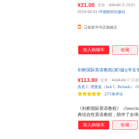
全新书籍 多仓发货 正规发票
¥21.00
定价：
¥39.80
(5.28折)
2019-06-01
/
中国纺织出版社
辽版新华书店旗舰店
加入购物车
收藏
剑桥国际英语教程(第5版)(学生
计，全面配套，全方位学习策略
¥113.80
定价：
¥158.00
(7.21折
杰克·C
.
理查兹
（
Jack
C.
Richards
）
/2
2271条评论
《剑桥国际英语教程》（Inter
典综合性英语教程，陪伴了全球
习者的认可和好评。 《剑桥国
加入购物车
收藏
程》的全新修订版，秉承作者杰克
之前各版在全球的课堂实践经验