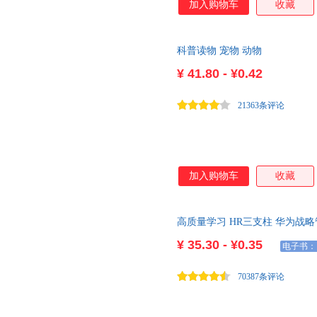
加入购物车
收藏
程》的全新修订版，秉承作者杰克
之前各版在全球的课堂实践经验
合，让学生在真实的交流情境中
科普读物 宠物 动物
典教学理念 ·保留科学教学大纲 
·全新多媒体支持 ·全新海量教
¥
41.80 - ¥0.42
21363条评论
加入购物车
收藏
高质量学习 HR三支柱 华为战略
设
¥
35.30 - ¥0.35
电子书：
70387条评论