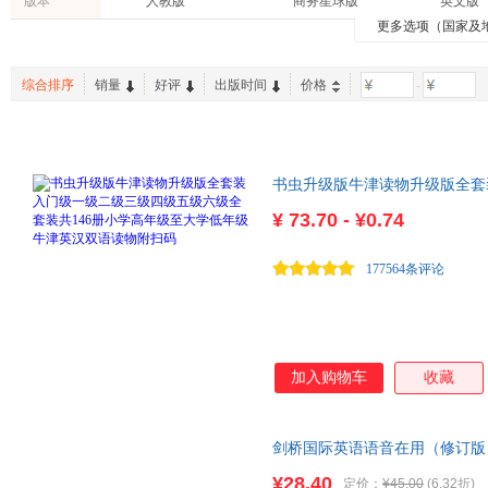
版本
人教版
商务星球版
英文版
国防工业出版社
北京语言大学出版社
中国友
牛顿
刘荣跃
史密斯
有容书邦
书虫
快乐读
更多选项（国家及
育儿/早教
旅游/地图
工具书
科学出版社
中国青年出版社
北京大
理查兹
李莉
黄梅
亲子/家教
动漫/幽默
古籍
上海人民出版社
长江少年儿童出版社
格致出
盖恩斯
戴维
程晨
综合排序
销量
好评
出版时间
价格
-
老书/收藏
农业/林业
家庭/家
上海译文出版社
河北少年儿童出版社
北京燕
乔纳森·林恩
卡普兰
郭静
法文原版书
大象出版社
上海文艺出版社
中国经
小小冰人
卢宁
刘晨
人民军医出版社
世界图书出版公司
中国金
任伟
乔纳森·希克曼
卢欣
书虫升级版牛津读物升级版全套
北京师范大学出版社
中央编译出版社
寺主人
蒲成
彭凯平
共146册小学高年级至大学低
¥
73.70 - ¥0.74
东南大学出版社
福建少年儿童出版社
重庆大
张翔
张鸿飞
于洋
旅游教育出版社
武汉大学出版社
经济管
王林
斯科特
舒明月
177564条评论
上海远东出版社
江苏文艺出版社
高等教
李凤
朗读
克莱尔
西安交通大学出版社
山东教育出版社
湖北教
后浪
格雷厄姆
京华出版社
安徽文艺出版社
东方出版中心
南京师范大学出版社
长江文
加入购物车
收藏
外文出版社
天津人民出版社
上海文
东方出版社
文汇出版社
海洋出
剑桥国际英语语音在用（修订版
湖南美术出版社
浙江文艺出版社
长春出
¥28.40
定价：
¥45.00
(6.32折)