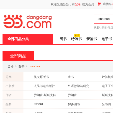
新
购物车
欢迎光临当当，请
登录
成为会员
窗
口
打
开
无
障
热搜:
新时代
碍
有兽焉全集
说
全部商品分类
图书
特装书
亲签书
电子书
明
页
面,
按
全部商品
Ctrl
加
波
全部
>
图书
>
Jonathan
浪
键
分类
英文原版书
童书
计算机/
打
开
社会科学
中小学用书
管理
出版社
人民邮电出版社
外语教学与研究出版社
电子工
导
历史
文学
工业技
盲
中信出版社
译林出版社
清华大
作者
乔纳森·斯威夫特
乔纳森
斯威夫
模
自然科学
艺术
政治/军
式
中国纺织出版社
商务印书馆
周峰
张健
海特
品牌
Oxford
异步图书
弘书阁
科普读物
其他语种原版书
传记
新世界出版社
中国科学技术出版社
浙江人
张刚
蜗牛房子
巴特利
DK
collins
Macmill
投资理财
保健/养生
青春文