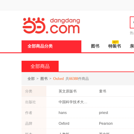
新
窗
口
打
开
无
障
热
碍
说
全部商品分类
图书
特装书
亲
明
页
面,
按
全部商品
Ctrl
加
波
全部
>
图书
>
Oxford
共
66388
件商品
浪
键
分类
英文原版书
童书
打
开
外语
艺术
出版社
中国科学技术大学出版社
导
工具书
工业技术
盲
作者
hans
priest
模
投资理财
成功/励志
式
斯旺
品牌
Oxford
Pearson
政治/军事
自然科学