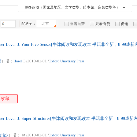
箱包皮
更多选项（国家及地区、文学类型、绘本馆、启智类型等）
手表饰
运动户
配送至：
北京
当当自营
只看有货
促销
汽车用
特卖
预售
入驻商家
食品
手机通
 Discover Level 3: Your Five Senses[牛津阅读和发现读本 书籍非全新，8
数码影
电脑办
因
） 著；
Hazel
G
/2010-01-01
/
Oxford University Press
大家电
家用电
收藏
 Discover Level 3: Super Structures[牛津阅读和发现读本 书籍非全新，8
德瑞尔
） 著；Ha
/2010-01-01
/
Oxford University Press