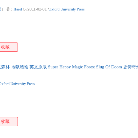
因
） 著；
Hazel
G
/2011-02-01
/
Oxford University Press
收藏
狱蛞蝓 英文原版 Super Happy Magic Forest Slug Of Doom 
Oxford University Press
收藏