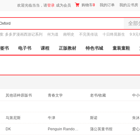
购物车
0
我的订单
我的云书房
欢迎光临当当，请
登录
成为会员
全部
全部分
搜:
多多罗漫画西游记系列
何为道
南明史
不完美传说
十日终焉新生
9.9
尾品汇
图书
签书
电子书
课程
正版教材
特色书城
童装童鞋
电子书
音像
影视
时尚美
母婴用
玩具
其他语种原版书
青春文学
老书/收藏
中小
孕婴服
小说
港台圖書
科普读物
历史
童装童
管理
考试
计算机/网络
旅游
家居日
马第尼斯
牛津
斯诺
朱沐
经济
社会科学
烹饪/美食
医学
家具装
DK
Penguin Random House
蒲公英童书馆
爱心
其他
服装
鞋