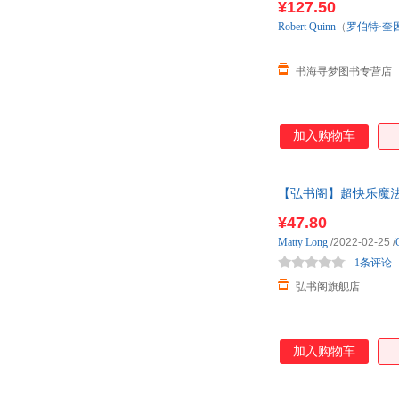
¥127.50
Robert
Quinn
（
罗伯特·奎
书海寻梦图书专营店
加入购物车
【弘书阁】超快乐魔法森林 地
无冷场
¥47.80
Matty
Long
/2022-02-25
/
1条评论
弘书阁旗舰店
加入购物车