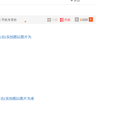
多选
具
品
外
手机专享价
大图
列表
1
/100
品
讯
-99成新左右(实拍图以图片为
音
公
器
-99成新左右(实拍图以图片为准