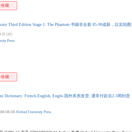
收藏
 Library Third Edition Stage 1: The Phantom 书籍非全新 85-99
0
(9.1折)
sity Press
收藏
Mini Dictionary: French-English, Englis 国外库房发货, 通常付款后2-3周到货
988-08-08
/
Oxford University Press