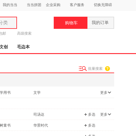
我的当当
当当拼团
企业采购
客户服务
切换无障碍
分类
我的订单
购物车
类
元包邮
高级搜索
文创
毛边本
批量搜索
妆
品
学用书
文学
更多
饰
教材
鞋
/地图
哲学/宗教
用
司汤达
多选
更多
保健/养生
饰
树童书
华景时代
多选