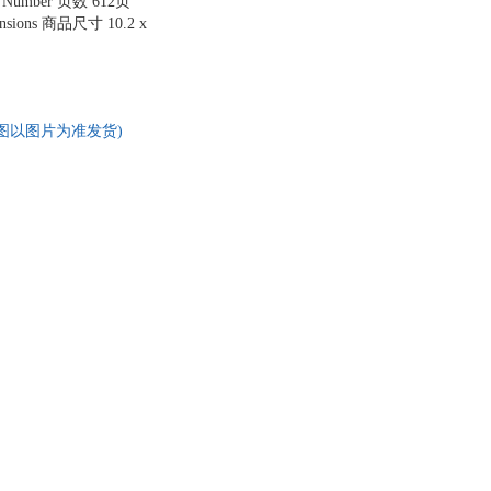
es Number 页数 612页
mensions 商品尺寸 10.2 x
(实拍图以图片为准发货)