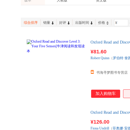
版本
人教版
英文版
综合排序
销量
好评
出版时间
价格
-
Oxford Read and
准发货)
¥81.60
Robert
Quinn
（
罗伯特·奎
书海寻梦图书专营店
加入购物车
Oxford Read and
发货)
¥126.00
Fiona
Undrill
（
菲奥娜·安