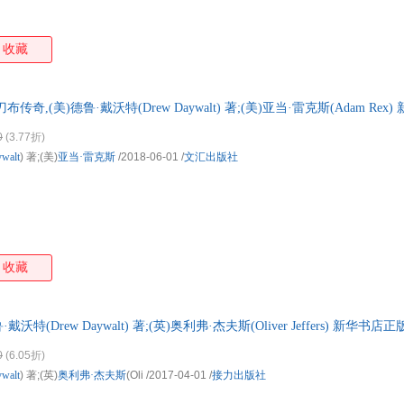
收藏
奇,(美)德鲁·戴沃特(Drew Daywalt) 著;(美)亚当·雷克斯(Adam Re
 五仓就近发货 85%城市次日送达!团购优惠咨询在线客服!
0
(3.77折)
walt
) 著;(美)
亚当·雷克斯
/2018-06-01
/
文汇出版社
收藏
沃特(Drew Daywalt) 著;(英)奥利弗·杰夫斯(Oliver Jeffers) 新
购优惠咨询在线客服！
0
(6.05折)
walt
) 著;(英)
奥利弗·杰夫斯
(Oli
/2017-04-01
/
接力出版社