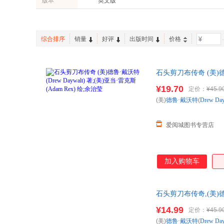
版本
英文版
综合排序
销量
好评
出版时间
价格
-
石头剪刀布传奇 (美)德鲁
货，85%城市次日达
¥19.70
定价：
¥45.9
(美)
德鲁·戴沃特
(
Drew
Day
爱阅城图书专营店
加入购物车
石头剪刀布传奇,(美)德鲁
仓就近发货 85%城市次
¥14.99
定价：
¥45.9
(美)
德鲁·戴沃特
(
Drew
Day