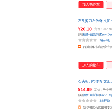
加入购物车
石头剪刀布传奇 文汇
¥20.10
定价：
¥45.9
(美)
德鲁·戴沃特
(
Drew
Day
3条评论
四川新华书店教育专
加入购物车
石头剪刀布传奇,文汇
优惠咨询：132841785
¥14.99
定价：
¥45.9
(美)
德鲁·戴沃特
(
Drew
Day
2条评论
新华书店总店图书专