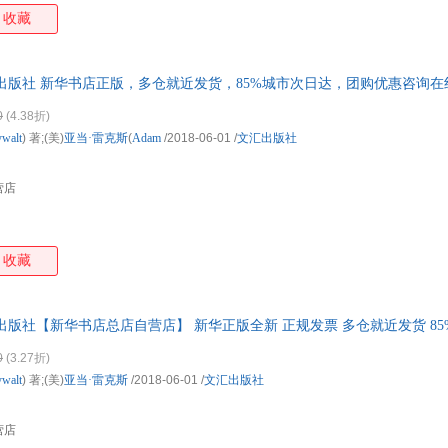
收藏
出版社 新华书店正版，多仓就近发货，85%城市次日达，团购优惠咨询在
0
(4.38折)
walt
) 著;(美)
亚当·雷克斯
(
Adam
/2018-06-01
/
文汇出版社
营店
收藏
出版社【新华书店总店自营店】 新华正版全新 正规发票 多仓就近发货 8
03
0
(3.27折)
walt
) 著;(美)
亚当·雷克斯
/2018-06-01
/
文汇出版社
营店