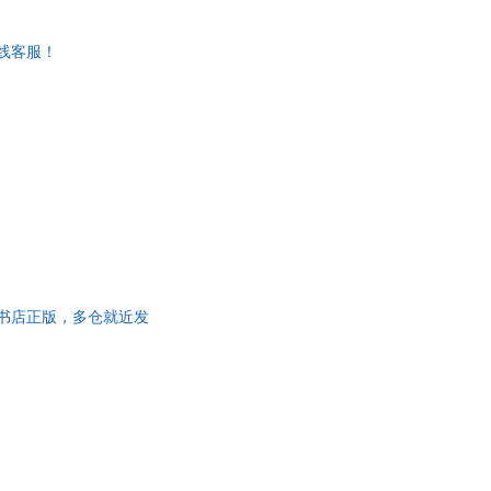
线客服！
莹 新华书店正版，多仓就近发