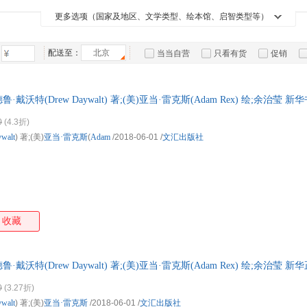
箱包皮
更多选项（国家及地区、文学类型、绘本馆、启智类型等）
手表饰
运动户
配送至：
北京
当当自营
只看有货
促销
汽车用
特卖
预售
入驻商家
食品
手机通
·戴沃特(Drew Daywalt) 著;(美)亚当·雷克斯(Adam Rex) 绘;余治
数码影
，团购优惠咨询在线客服！
0
(4.3折)
电脑办
walt
) 著;(美)
亚当·雷克斯
(
Adam
/2018-06-01
/
文汇出版社
大家电
家用电
收藏
·戴沃特(Drew Daywalt) 著;(美)亚当·雷克斯(Adam Rex) 绘;余治莹
日送达！团购优惠咨询：13284178503
0
(3.27折)
walt
) 著;(美)
亚当·雷克斯
/2018-06-01
/
文汇出版社