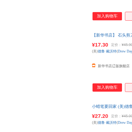
加入购物车
【新华书店】 石头剪刀布传
广州成都无锡天津辽宁
¥17.30
定价：
¥45.9
(美)
德鲁·戴沃特
(
Drew
Day
新华书店辽版旗舰店
加入购物车
小蜡笔要回家 (美)德鲁·戴
85%城市次日达，团
¥27.20
定价：
¥45.0
(美)
德鲁·戴沃特
(
Drew
Day