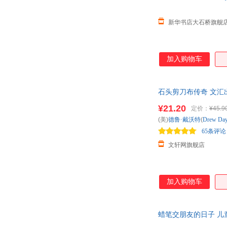
新华书店大石桥旗舰
加入购物车
石头剪刀布传奇 文汇
¥21.20
定价：
¥45.9
(美)
德鲁·戴沃特
(
Drew
Day
65条评论
文轩网旗舰店
加入购物车
蜡笔交朋友的日子 儿童绘本故事