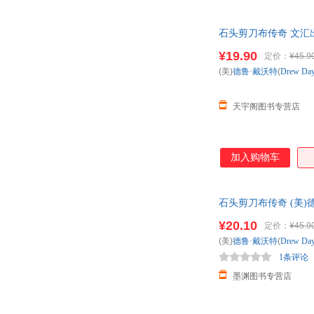
石头剪刀布传奇 文汇
¥19.90
定价：
¥45.9
(美)
德鲁·戴沃特
(
Drew
Day
天宇阁图书专营店
加入购物车
石头剪刀布传奇 (美)德鲁
货，85%城市次日达
¥20.10
定价：
¥45.9
(美)
德鲁·戴沃特
(
Drew
Day
1条评论
墨渊图书专营店