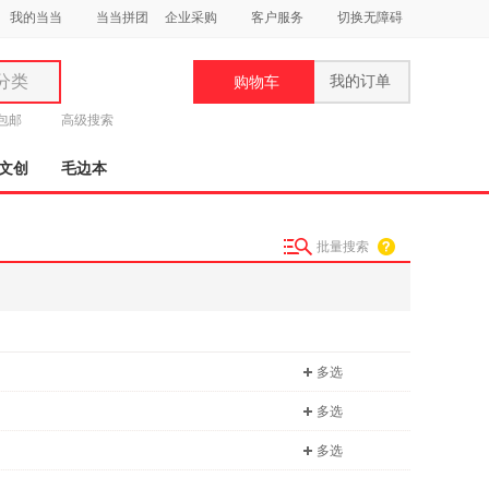
我的当当
当当拼团
企业采购
客户服务
切换无障碍
分类
我的订单
购物车
类
元包邮
高级搜索
文创
毛边本
批量搜索
妆
品
饰
多选
鞋
用
多选
饰
多选