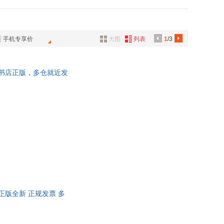
具
品
外
手机专享价
大图
列表
1
/3
品
讯
莹 新华书店正版，多仓就近发
音
公
器
 新华正版全新 正规发票 多