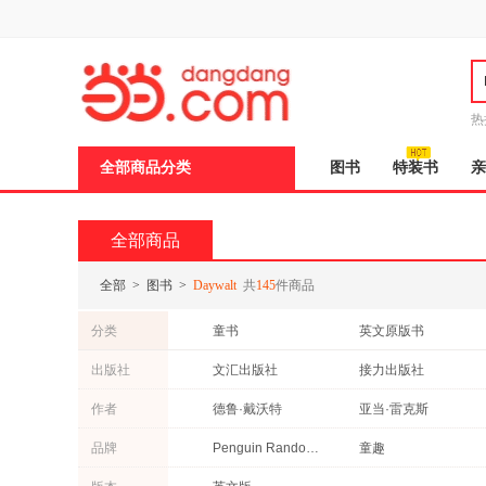
新
窗
口
打
开
无
障
热
碍
说
全部商品分类
图书
特装书
亲
明
页
面,
按
全部商品
Ctrl
加
波
全部
>
图书
>
Daywalt
共
145
件商品
浪
键
分类
童书
英文原版书
打
开
出版社
文汇出版社
接力出版社
导
盲
作者
德鲁·戴沃特
亚当·雷克斯
模
式
品牌
Penguin Random House
童趣