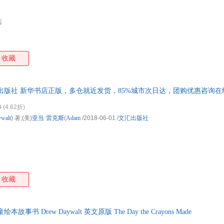
店
收藏
出版社 新华书店正版，多仓就近发货，85%城市次日达，团购优惠咨询在
0
(4.62折)
walt
) 著;(美)
亚当·雷克斯
(
Adam
/2018-06-01
/
文汇出版社
收藏
书 Drew Daywalt 英文原版 The Day the Crayons Made