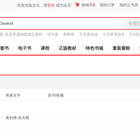
购物车
0
我的订单
我的云书房
欢迎光临当当，请
登录
成为会员
全部
全部分
搜:
多多罗漫画西游记系列
何为道
南明史
不完美传说
十日终焉新生
9.9
尾品汇
图书
签书
电子书
课程
正版教材
特色书城
童装童鞋
电子书
音像
影视
时尚美
母婴用
玩具
青春文学
老书/收藏
孕婴服
童装童
家居日
奥利弗·杰夫斯
家具装
服装
鞋