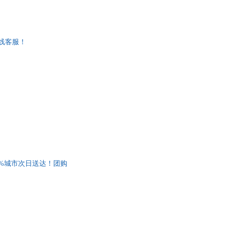
线客服！
5%城市次日送达！团购