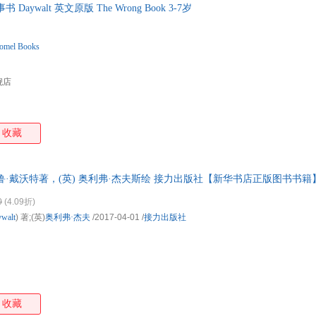
ywalt 英文原版 The Wrong Book 3-7岁
lomel Books
舰店
收藏
德鲁·戴沃特著，(英) 奥利弗·杰夫斯绘 接力出版社【新华书店正版图书书籍
近发货 85%城市次日送达！
0
(4.09折)
walt
) 著;(英)
奥利弗·杰夫
/2017-04-01
/
接力出版社
收藏