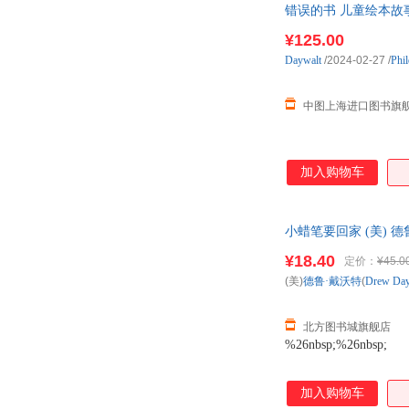
错误的书 儿童绘本故事书 Da
¥125.00
Daywalt
/2024-02-27
/
Phi
中图上海进口图书旗
加入购物车
小蜡笔要回家 (美) 
书籍 正规发票 多仓就
¥18.40
定价：
¥45.0
(美)
德鲁·戴沃特
(
Drew
Day
北方图书城旗舰店
%26nbsp;%26nbsp;
加入购物车