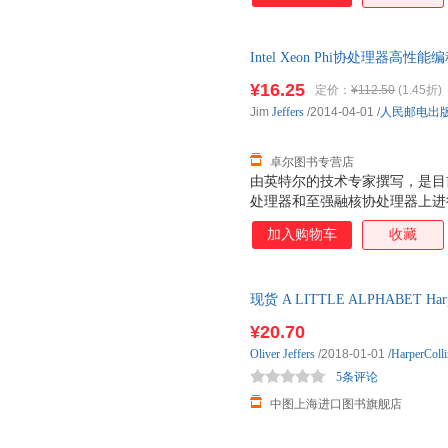
众核产品同样适用。 晒单就送世
书代码测试） 即日起，凡购买
Intel Xeon Phi协处理器高性
朋友圈晒书并发送晒书截图至北
号相应测试机时（仅限于本书代
¥16.25
定价：
¥112.50
(1.45折)
级计算机！领取方式可详询@北
Jim
Jeffers
/2014-04-01
/
人民邮电出
卓尔图书专营店
由英特尔的技术专家撰写，是目
处理器和至强融核协处理器上进行并行
理器高性能编程指南》所采用的
加入购物车
收藏
阐述的统一、标准和灵活的编程
众核产品同样适用。 晒单就送世
书代码测试） 即日起，凡购买
现货 A LITTLE ALPHABET HarperC
朋友圈晒书并发送晒书截图至北
号相应测试机时（仅限于本书代
¥20.70
级计算机！领取方式可详询@北
Oliver
Jeffers
/2018-01-01
/
HarperColli
5条评论
中图上海进口图书旗舰店