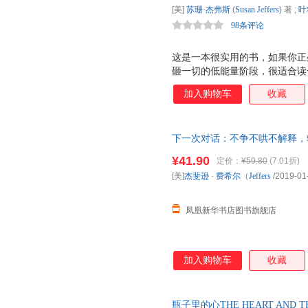
[美]
苏珊·杰弗斯
(
Susan
Jeffers
) 著 ;
叶
98条评论
这是一本很实用的书，如果你正
砸一切的低能量阶段，很适合读
著作《有恐无惧》而闻名，她的
加入购物车
收藏
各地的数百万人克服了恐惧，治
力，她曾被《泰晤士报》评为 世
涯，成为世界上最优秀的作家之
下一次对话：不争不哄不解释，轻
累计销售1500万册。
（Jefferson Fisher）成功法则
¥41.90
定价：
¥59.80
(7.01折)
[美]
杰斐逊
·
费希尔
（
Jeffers
/2019-01
凤凰新华书店图书旗舰店
加入购物车
收藏
瓶子里的心THE HEART AND