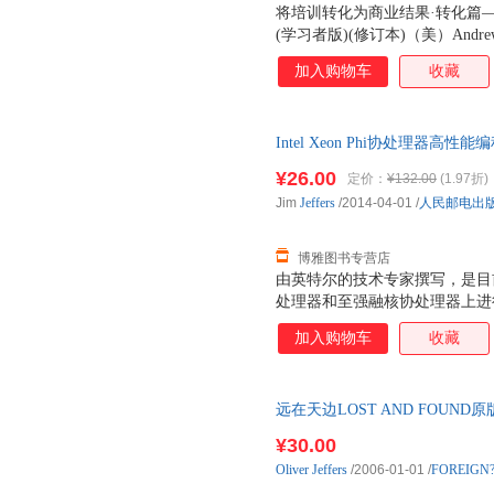
将培训转化为商业结果·转化篇―
(学习者版)(修订本)（美）AndrewM
加入购物车
收藏
Intel Xeon Phi协处理器
¥26.00
定价：
¥132.00
(1.97折)
Jim
Jeffers
/2014-04-01
/
人民邮电出
博雅图书专营店
由英特尔的技术专家撰写，是目
处理器和至强融核协处理器上进行并行
理器高性能编程指南》所采用的
加入购物车
收藏
阐述的统一、标准和灵活的编程
众核产品同样适用。 晒单就送世
书代码测试） 即日起，凡购买
远在天边LOST AND FOUN
朋友圈晒书并发送晒书截图至北
城市次日达，团购优惠咨询在线
号相应测试机时（仅限于本书代
¥30.00
级计算机！领取方式可详询@北
Oliver
Jeffers
/2006-01-01
/
FOREIGN