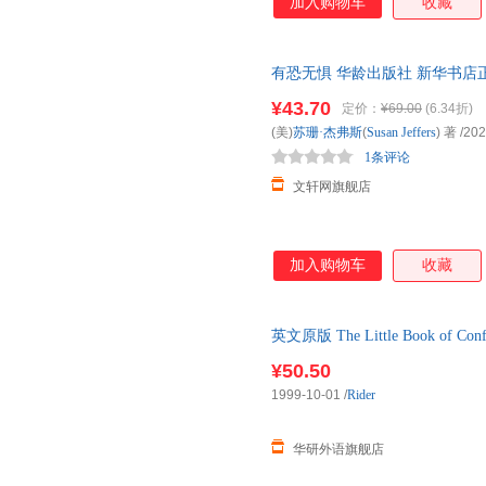
加入购物车
收藏
有恐无惧 华龄出版社 新华书店
优惠咨询在线客服！
¥43.70
定价：
¥69.00
(6.34折)
(美)
苏珊·杰弗斯
(
Susan
Jeffers
) 著
/202
1条评论
文轩网旗舰店
加入购物车
收藏
英文原版 The Little Book o
动力作者苏珊·杰
¥50.50
1999-10-01
/
Rider
华研外语旗舰店