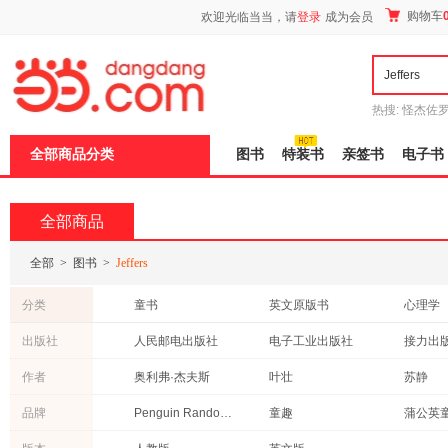
新
购物车
欢迎光临当当，请
登录
成为会员
窗
口
打
开
无
障
热搜:
怪杰佐
碍
谎
吾辈如神
说
全部商品分类
图书
特装书
亲签书
电子书
明
页
面,
按
全部商品
Ctrl
加
波
全部
>
图书
>
Jeffers
浪
键
分类
童书
英文原版书
心理学
打
开
文化
成功/励志
计算机/
出版社
人民邮电出版社
电子工业出版社
接力出
导
经济
中小学用书
管理
盲
作者
奥利弗·杰夫斯
叶壮
苏静
模
青春文学
小说
其他
式
品牌
Penguin Random House
童趣
蒲公英