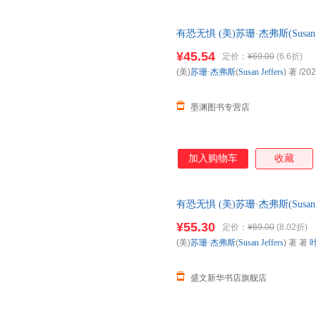
有恐无惧 (美)苏珊·杰弗斯(Susan
仓就近发货，85%城市次日达
¥45.54
定价：
¥69.00
(6.6折)
(美)
苏珊·杰弗斯
(
Susan
Jeffers
) 著
/202
墨渊图书专营店
加入购物车
收藏
有恐无惧 (美)苏珊·杰弗斯(Susan 
【新华书店正版书籍】
¥55.30
定价：
¥69.00
(8.02折)
(美)
苏珊·杰弗斯
(
Susan
Jeffers
) 著 著
盛文新华书店旗舰店