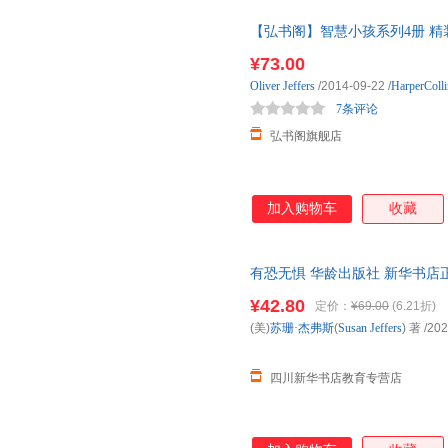
【弘书阁】智慧小孩系列4册 精装套装 英
星的孩子 奥利弗杰弗斯 名
¥73.00
Oliver
Jeffers
/2014-09-22
/
HarperColli
7条评论
弘书阁旗舰店
加入购物车
收藏
有恐无惧 华龄出版社 新华书店
优惠咨询在线客服！
¥42.80
定价：
¥69.00
(6.21折)
(美)
苏珊·杰弗斯
(
Susan
Jeffers
) 著
/202
四川新华书店教育专营店