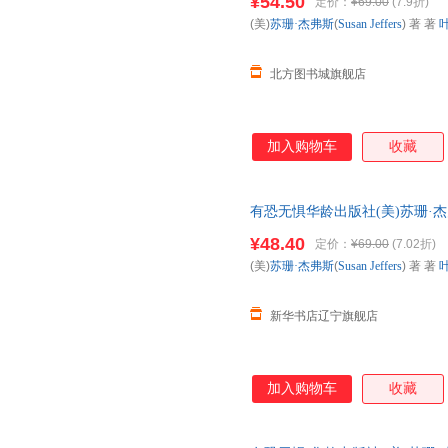
¥54.50
定价：
¥69.00
(7.9折)
(美)
苏珊·杰弗斯
(
Susan
Jeffers
) 著 著
北方图书城旗舰店
加入购物车
收藏
有恐无惧华龄出版社(美)苏珊·杰弗斯(S
【新华书店】
¥48.40
定价：
¥69.00
(7.02折)
(美)
苏珊·杰弗斯
(
Susan
Jeffers
) 著 著
新华书店辽宁旗舰店
加入购物车
收藏