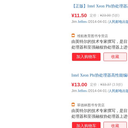
【正版】Intel Xeon Phi协处
社【正版图书可开发票】 图书
¥11.50
定价：
¥23.00
(5折)
Jim
Jeffers
/2014-04-01
/
人民邮电出
维航教育图书专营店
由英特尔的技术专家撰写，是目
处理器和至强融核协处理器上进行并行
理器高性能编程指南》所采用的
加入购物车
收藏
阐述的统一、标准和灵活的编程
众核产品同样适用。 晒单就送世
书代码测试） 即日起，凡购买
Intel Xeon Phi协处理器高性能
朋友圈晒书并发送晒书截图至北
可开发票】 全国三仓发货，物
号相应测试机时（仅限于本书代
¥13.00
定价：
¥33.37
(3.9折)
级计算机！领取方式可详询@北
Jim
Jeffers
/2014-04-01
/
人民邮电出
翠德林图书专营店
由英特尔的技术专家撰写，是目
处理器和至强融核协处理器上进行并行
理器高性能编程指南》所采用的
加入购物车
收藏
阐述的统一、标准和灵活的编程