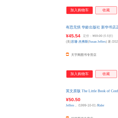
加入购物车
收藏
有恐无惧 华龄出版社 新华书店
优惠咨询在线客服！
¥45.54
定价：
¥69.00
(6.6折)
(美)
苏珊·杰弗斯
(
Susan
Jeffers
) 著
/202
天宇阁图书专营店
加入购物车
收藏
英文原版 The Little Book o
动力作者苏珊·杰
¥50.50
Jeffers
，
/1999-10-01
/
Rider