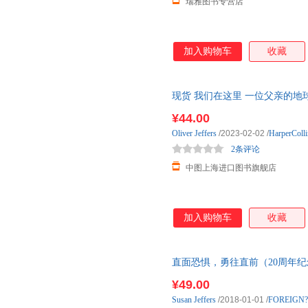
瑞雅图书专营店
加入购物车
收藏
现货 我们在这里 一位父亲的地球生活笔
故事 英文原版 Here We
¥44.00
Oliver
Jeffers
/2023-02-02
/
HarperColli
2条评论
中图上海进口图书旗舰店
加入购物车
收藏
直面恐惧，勇往直前（20周年纪念版）Feel 
Anni 预售书籍，预计到货：20
¥49.00
货，85%城市次日达，团购优
Susan
Jeffers
/2018-01-01
/
FOREIGN