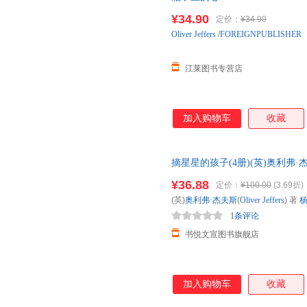
在线客服有优惠
¥34.90
定价：
¥34.90
Oliver
Jeffers
/
FOREIGNPUBLISHER
江莱图书专营店
加入购物车
收藏
摘星星的孩子(4册)(英)奥利弗·杰夫斯(
出版社[正版微瑕] 正版微瑕,自
¥36.88
定价：
¥100.00
(3.69折)
多,可开发票,放心选购
(英)
奥利弗·杰夫斯
(
Oliver
Jeffers
) 著
1条评论
书悦文宣图书旗舰店
加入购物车
收藏