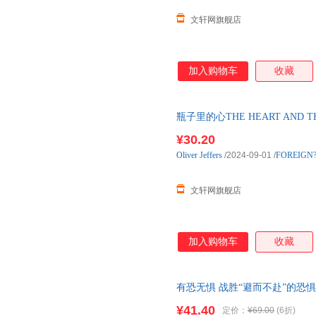
文轩网旗舰店
加入购物车
收藏
瓶子里的心THE HEART AND
就近发货，85%城市次日达，
¥30.20
Oliver
Jeffers
/2024-09-01
/
FOREIGN
文轩网旗舰店
加入购物车
收藏
有恐无惧 战胜“避而不赴”的恐
¥41.40
定价：
¥69.00
(6折)