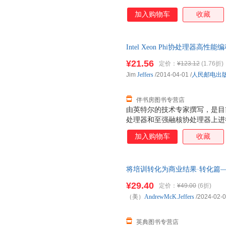
加入购物车
收藏
Intel Xeon Phi协处理器
¥21.56
定价：
¥123.12
(1.76折)
Jim
Jeffers
/2014-04-01
/
人民邮电出
伴书房图书专营店
由英特尔的技术专家撰写，是目
处理器和至强融核协处理器上进行并行
理器高性能编程指南》所采用的
加入购物车
收藏
阐述的统一、标准和灵活的编程
众核产品同样适用。 晒单就送世
书代码测试） 即日起，凡购买
将培训转化为商业结果·转化篇―
朋友圈晒书并发送晒书截图至北
(学习者版)(修订本)（美）Andrew
号相应测试机时（仅限于本书代
¥29.40
定价：
¥49.00
(6折)
级计算机！领取方式可详询@北
（美）
AndrewMcK.Jeffers
/2024-02-
英典图书专营店