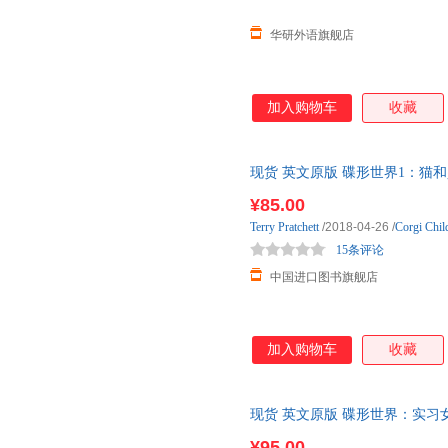
华研外语旗舰店
加入购物车
收藏
现货 英文原版 碟形世界1：猫和少年魔笛
his Educate 国外库房发货, 通
¥85.00
Terry
Pratchett
/2018-04-26
/
Corgi Chil
15条评论
中国进口图书旗舰店
加入购物车
收藏
现货 英文原版 碟形世界：实习女巫和王冠 T
Aching 国外库房发货, 通常付款
¥95.00