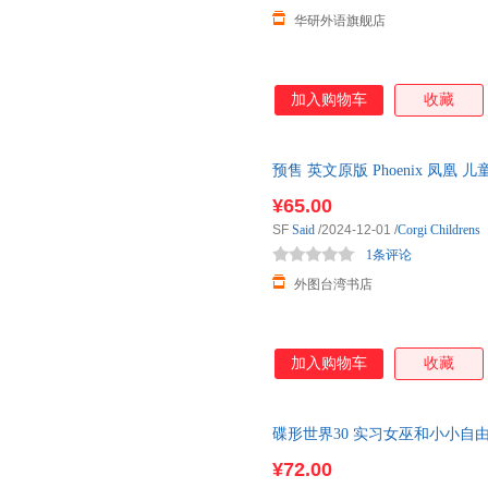
华研外语旗舰店
加入购物车
收藏
预售 英文原版 Phoenix 凤凰 
付款后180天内发货
¥65.00
SF
Said
/2024-12-01
/
Corgi Childrens
1条评论
外图台湾书店
加入购物车
收藏
碟形世界30 实习女巫和小小自由人 英
文学奖 英文版英语外国科幻小说
¥72.00