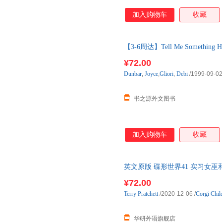
加入购物车
收藏
【3-6周达】Tell Me Something Ha
购】进口原版图书，约3-6周到
¥72.00
Dunbar
,
Joyce
,
Gliori
,
Debi
/1999-09-0
书之源外文图书
加入购物车
收藏
英文原版 碟形世界41 实习女巫和王冠 
奖 全英文版 碟形世界 荣获10
¥72.00
Terry
Pratchett
/2020-12-06
/
Corgi Chil
华研外语旗舰店