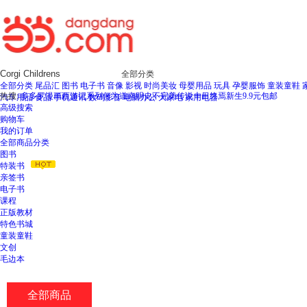
全部分类
全部分类
尾品汇
图书
电子书
音像
影视
时尚美妆
母婴用品
玩具
孕婴服饰
童装童鞋
热搜:
多多罗漫画西游记系列
何为道
南明史
不完美传说
十日终焉新生
9.9元包邮
汽车用品
食品
手机通讯
数码影音
电脑办公
大家电
家用电器
高级搜索
购物车
我的订单
全部商品分类
图书
特装书
亲签书
电子书
课程
正版教材
特色书城
童装童鞋
文创
毛边本
全部商品