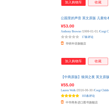
加入购物车
收藏
公园里的声音 英文原版 儿童绘本 Voi
我妈妈作者 安东尼布朗 英 安
¥53.00
Anthony
Browne
/1999-01-01
/
Corgi C
17条评论
华研外语旗舰店
加入购物车
收藏
【中商原版】狼洞之夜 英文原版 W
纽伯瑞银奖 8-12岁 儿童小说
¥55.00
Lauren
Wolk
/2016-06-30
/
Corgi Childr
103条评论
中华商务进口图书旗舰店