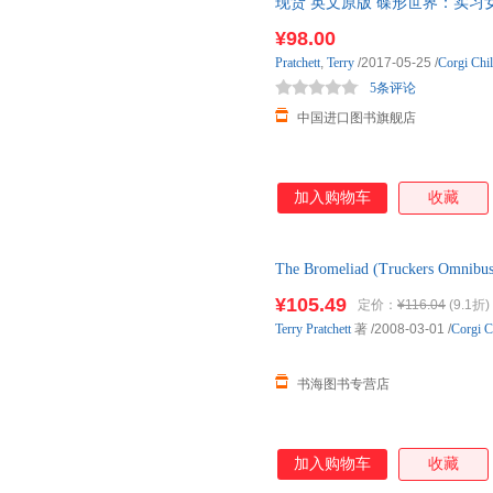
现货 英文原版 碟形世界：实习女巫和冬神 W
Novel (Di 国外库房发货, 通常
¥98.00
Pratchett
,
Terry
/2017-05-25
/
Corgi Chi
5条评论
中国进口图书旗舰店
加入购物车
收藏
The Bromeliad (Truckers Omnibu
99成新，以实拍图为准发货，
¥105.49
定价：
¥116.04
(9.1折)
Terry
Pratchett
著
/2008-03-01
/
Corgi C
书海图书专营店
加入购物车
收藏