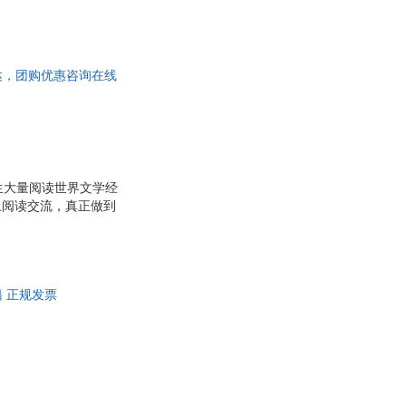
主阅读、独立阅读的能
明
戴维斯
背景下，我们策划了这
尼斯
赵洋
与教材、教学的无缝衔
阅读方案，通过各种栏
华
田园
日达，团购优惠咨询在线
斯
帕斯卡
宏
龙茂松
弗雷泽
特·西蒙斯
安东尼
生大量阅读世界文学经
张浩
上阅读交流，真正做到
雄
王浩
主阅读、独立阅读的能
萨德
木卫二
背景下，我们策划了这
与教材、教学的无缝衔
跃
灵海汉
阅读方案，通过各种栏
冯梦龙
籍 正规发票
阿多尼斯
杰拉德
左丘明
俞敏洪
威廉·尤里