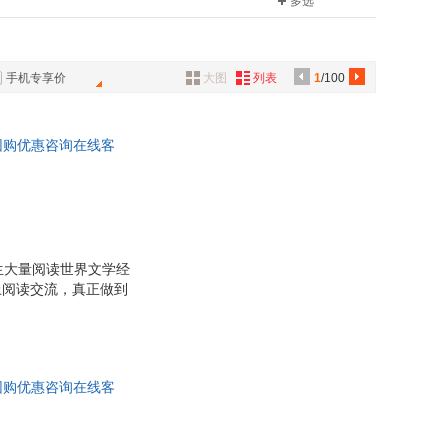
多选
金融出版社
中国少年儿童出版社
曼·黑塞
李伯重
具
心理
日知图书
书
诺贝尔文学奖
人民出版社
天津人民出版社
品
能
权延赤
读
新世界青春
出版社
北方妇女儿童出版社
外
兰
苏珊·福沃德
经典精装
蒲公英童书馆
手机专享价
大图
列表
1
/100
品
编译出版社
南海出版公司
金
格林兄弟
出版社
浙江人民出版社
康成
伍厚恺
讯
，团购优惠咨询在线客
安德鲁·罗斯·索尔金
葛兆光
音
光
文华
公
其
陈果
器
罗杰·道森
烈
刘以鬯
生大量阅读世界文学经
上阅读交流，真正做到
琬如
主阅读、独立阅读的能
马识途
背景下，我们策划了这
与教材、教学的无缝衔
黄锦树
阅读方案，通过各种栏
邓晓峰
，团购优惠咨询在线客
新
唐七
斌
吕宗力