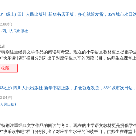
读书吧”系列图书，依据小学语文教材“快乐读书吧”栏目选择书目，达到
契诃夫
尼古拉·特斯拉
缪钺
马尔
还邀请了众多名师共同研究新教材，根据教材的教学目标，为学生制定了
李鹏
李莉
李斌
金春
(3年级上) 四川人民出版社 新华书店正版，多仓就近发货，85%城市次
法，帮助学生更好地阅读名著、理解名著，以期让
简·奥斯丁
积雪草
弗兰克·鲍姆
陈永
2.88折)
朱悦玮
周立
章太炎
张正
1
/
四川人民出版社
肖琼
夏丏尊
希尔
王一
营店
孙晶丹
沈蕾娜
卢宁
刘勇
育特别注重经典文学作品的阅读与考查。现在的小学语文教材更是提倡学
李辉
卡普兰
金波
黄亚
中“快乐读书吧”栏目分别列出了对应学生水平的阅读书目，供师生在课堂
法布尔
周涛
张震
张洋
教学，全面实现课外阅读课程化，指导学生科学合理地学会阅读，提高自
收藏
习惯，从而解决读什么书，怎么读等困扰广大师生、家长的难题。 在这一
杨红
吴琼
王涛
王东
读书吧”系列图书，依据小学语文教材“快乐读书吧”栏目选择书目，达到
石坚
蒙克
闾佳
刘易
还邀请了众多名师共同研究新教材，根据教材的教学目标，为学生制定了
3年级上) 四川人民出版社 新华书店正版，多仓就近发货，85%城市次日
法，帮助学生更好地阅读名著、理解名著，以期让
立人
李长声
李笑野
李书
蒋凡
蘅塘退士
何平
丰子
3.04折)
人民出版社
朱光潜
张雨婷
张曼菱
张丽
约翰·格雷
英格丽
杨俊杰
小小
童庆炳
唐寅
孙致礼
矢岛
育特别注重经典文学作品的阅读与考查。现在的小学语文教材更是提倡学
中“快乐读书吧”栏目分别列出了对应学生水平的阅读书目，供师生在课堂
洛夫
罗小鹏
李志勇
李进