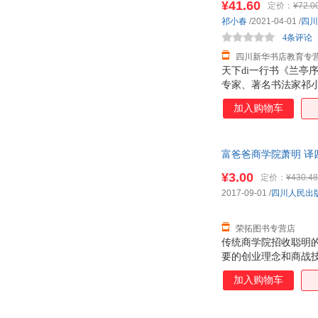
¥41.60
定价：
¥72.0
冯川
阿来
祁小春
/2021-04-01
/
四川
鲁西西
刘伟
4条评论
韩刚
崔晓军
四川新华书店教育专
同道大叔
舒大刚
天下di一行书《兰
专家、著名书法家祁
葛剑雄
赵庆华
等“兰亭学”悬案本书
加入购物车
陀思妥耶夫斯基
倪韬
时、影响深远的“兰亭
巴勃罗·聂鲁达
埃·奥·卜劳恩
易丽君
王戎
富爸爸商学院萧明 译四
理查兹
李新
¥3.00
定价：
¥430.48
徐则臣
沈从文
2017-09-01
/
四川人民出
鬼谷子
冈田尊司
石一枫
沈复
荣拓图书专营店
传统商学院招收聪明
黄天骥
韩少功
要的创业理念和商战技
亚米契斯
司马迁
提供了一种更理想、
加入购物车
商教育，进入一个鼓
高玉兰
达夫
资金管理技巧、投资
张伟
伊索
MBA学位，你学成