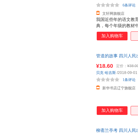
龙榆生
韩田鹿
6条评论
林肯·佩恩
何新
文轩网旗舰店
我国近些年的语文教
余世存
杨奎松
典，每个年级的教材
邢莉
萨苏
将课外阅读纳入课堂
加入购物车
力，养成良好的阅读
王国维
克雷洛夫
套“小学语文教材快乐
西尔万·瓦雷
毗耶娑
接。于此同时，我们
吕峥
管道的故事 四川人民
刘君政
目让学生掌握阅读方
何怀宏
管桦
¥18.60
定价：
¥38.0
贝克·哈吉斯
/2018-09-01
吕思勉
罗贯中
1条评论
王斌
路易斯·贾内梯
新华书店辽宁旗舰店
薛金冉
三岛由纪夫
亨利·马什
e.丹勒克尔
荣格
卡罗尔·德韦克
加入购物车
吴趼人
罗建平
刘义庆
刘蕾
柳斋兰亭考 四川人民
叶圣陶
维斯