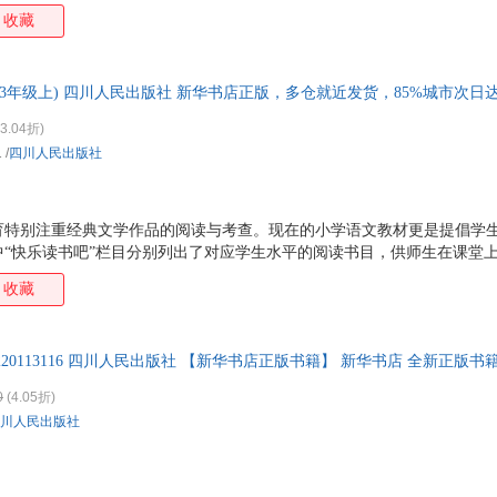
教学，全面实现课外阅读课程化，指导学生科学合理地学会阅读，提高自
胡笳
亨利·詹姆斯
樊爱国
杜维
收藏
习惯，从而解决读什么书，怎么读等困扰广大师生、家长的难题。 在这一
宾厄姆
比尔·波特
阿兰
马第
读书吧”系列图书，依据小学语文教材“快乐读书吧”栏目选择书目，达到
还邀请了众多名师共同研究新教材，根据教材的教学目标，为学生制定了
于坚
姚向辉
王琼
王建
(3年级上) 四川人民出版社 新华书店正版，多仓就近发货，85%城市次
法，帮助学生更好地阅读名著、理解名著，以期让
谭徐锋
孙鹏
石国亮
普拉
3.04折)
米静
马梦妮
罗森
卢泰
1
/
四川人民出版社
李银河
李平
格雷厄姆
戈登
陈波
波德莱尔
奥斯丁
安妮
育特别注重经典文学作品的阅读与考查。现在的小学语文教材更是提倡学
甄颖
赵霞
张玲
张力
中“快乐读书吧”栏目分别列出了对应学生水平的阅读书目，供师生在课堂
徐伟
萧乾
吴福辉
巫和
教学，全面实现课外阅读课程化，指导学生科学合理地学会阅读，提高自
收藏
石田淳
沈弘
塞万提斯
普拉
习惯，从而解决读什么书，怎么读等困扰广大师生、家长的难题。 在这一
读书吧”系列图书，依据小学语文教材“快乐读书吧”栏目选择书目，达到
罗兰·英格斯·怀德
刘寅龙
刘幸
刘荣
还邀请了众多名师共同研究新教材，根据教材的教学目标，为学生制定了
黄达
胡适
胡敏
郭伟
7220113116 四川人民出版社 【新华书店正版书籍】 新华书店 全新正版书
法，帮助学生更好地阅读名著、理解名著，以期让
陈剑
陈辉
曹明伦
蔡斌
0
(4.05折)
莫泊桑
刘易斯卡洛尔
孔子
菲茨
川人民出版社
张闶
张建中
袁木
雨果
晏红
徐波
项星耀
吴迪