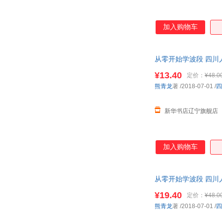
威尔·杜兰特
王志纲
聂鲁达
孟子
加入购物车
刘俊
力冈
黄文捷
亨利·法布尔
从零开始学波段 四川
高洁
弗朗西斯·培根
¥13.40
定价：
¥48.0
e.t.a.霍夫曼
马可·奥勒留
熊青龙
著
/2018-07-01
/
四
赵曦
赵丽宏
张建华
于俊道
新华书店辽宁旗舰店
轩乐
徐刚
威廉·豪夫
王鑫
铁凝
唐昊
加入购物车
培根
潘光旦
刘倩
刘崎
从零开始学波段 四川
李忠
李旭大
¥19.40
定价：
¥48.0
李昊
黎明
熊青龙
著
/2018-07-01
/
四
韩强
高源