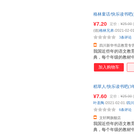
套“小学语文教材快乐
三水
曲一线
接。于此同时，我们
梁龙蜀
李晓东
格林童话/快乐读书吧
目让学生掌握阅读方
客服！
蒋廷黻
简媜
¥7.20
定价：
¥25.00
(
艾思奇
二混子
(德)
格林兄弟
/2021-02-0
张强
杨念群
3条评论
四川新华书店教育专
王虎
托马斯
我国近些年的语文教
刘锐
李逊楠
典，每个年级的教材
顾颉刚
歌德
将课外阅读纳入课堂
加入购物车
力，养成良好的阅读
张春晓
约翰·奥康奈尔
套“小学语文教材快乐
松冈达英
斯托夫人
接。于此同时，我们
稻草人/快乐读书吧(
目让学生掌握阅读方
刘飞
刘昶
服！
¥7.60
克劳斯
凯瑟琳
定价：
¥25.00
(
叶圣陶
/2021-02-01
/
四川
卢梭
朱婕
6条评论
张芳
约翰娜·斯比丽
文轩网旗舰店
王培
万巴
我国近些年的语文教
玛丽亚·蒙台梭利
典，每个年级的教材
马伦