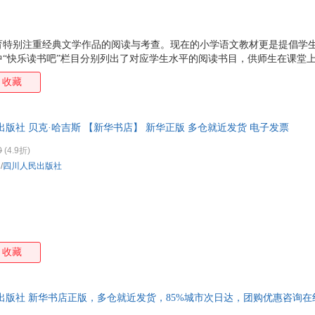
张莉
吴思
弗兰克·施茨廷
蔡昉
宋虹
马勇
克里斯多夫·伊舍伍德
傅雷
育特别注重经典文学作品的阅读与考查。现在的小学语文教材更是提倡学
王巍
李密
成杰
陈新
中“快乐读书吧”栏目分别列出了对应学生水平的阅读书目，供师生在课堂
钱理群
吕艳
郑岩
徐客
教学，全面实现课外阅读课程化，指导学生科学合理地学会阅读，提高自
收藏
习惯，从而解决读什么书，怎么读等困扰广大师生、家长的难题。 在这一
伊恩·布鲁玛
赖伟雄
金帆
黄琳
读书吧”系列图书，依据小学语文教材“快乐读书吧”栏目选择书目，达到
刘洋
黄瑶
陈杰
太宰
还邀请了众多名师共同研究新教材，根据教材的教学目标，为学生制定了
出版社 贝克·哈吉斯 【新华书店】 新华正版 多仓就近发货 电子发票
蕾切尔·卡森
约翰·弗莱明
杨红樱
李尚
法，帮助学生更好地阅读名著、理解名著，以期让
范伟
樊文龙
王芳
汤姆
0
(4.9折)
/
四川人民出版社
林海音
曹亚楠
朱建英
威廉
刘晓
刘达临
关河五十州
陈硕
鲁道夫
刘易斯·卡罗尔
里德利
金立
b.瑞吉尔
谢春涛
王文华
王琳
高尔基
丁立梅
初晴
奥兰
收藏
胡宏霞
约翰·洛克
吴承恩
王艳
卡尔
弗里茨·斯特恩
邓正来
埃里
出版社 新华书店正版，多仓就近发货，85%城市次日达，团购优惠咨询在
叔本华
塞尔玛·拉格洛芙
马赫什·帕布
洪涛