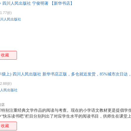
 四川人民出版社 宁俊明著 【新华书店】
成企业主的商学院，但愿你能进入这样的商学院。
钱乘旦
倪玉平
尼尔
李菲
霍布斯
德斯蒙德·苏厄德
大岩俊之
曹雪
1.77折)
川人民出版社
g．s．萨海
周军
吴敬琏
威尔
任乃强
孟晖
流沙河
李永
金钊
高詹灿
曹政
埃德
肖潇
吴浩
沃伦
魏怡
屠格涅夫
汤因比
塞尔玛·拉格洛夫
米切
收藏
刘玉栋
刘艳
刘诚
刘北
蔡利超
海伦·凯勒
周振甫
周明
3年级上) 四川人民出版社 新华书店正版，多仓就近发货，85%城市次日
王建
汪涛
孙犁
苏珊
2.88折)
李汝珍
李萌
吉姆.麦克修
格罗
人民出版社
戴光年
伯特兰·罗素
乔治·奥威尔
朱颖
吴军
王雷
孙武
狩野
营店
育特别注重经典文学作品的阅读与考查。现在的小学语文教材更是提倡学
马睿
刘敬余
刘东
梁永
中“快乐读书吧”栏目分别列出了对应学生水平的阅读书目，供师生在课堂
谷崎润一郎
贡德·弗兰克
高中甫
范晔
教学，全面实现课外阅读课程化，指导学生科学合理地学会阅读，提高自
收藏
阿道司·赫胥黎
庄子
约翰·贝尔顿
于建
习惯，从而解决读什么书，怎么读等困扰广大师生、家长的难题。 在这一