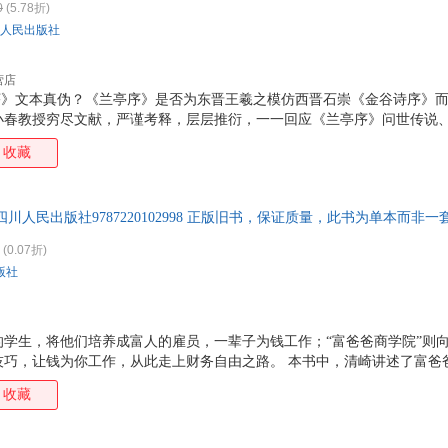
0
(5.78折)
斯蒂芬·茨威格
赵晓玉
王毅
聂作
人民出版社
梁思成
李玉民
李劼
岚吉
冰波
阿尔弗雷德·阿德勒
徐志摩
徐新
营店
施耐庵
钱峰
林语堂
黑塞
亭序》文本真伪？《兰亭序》是否为东晋王羲之模仿西晋石崇《金谷诗序》
小春教授穷尽文献，严谨考释，层层推衍，一一回应《兰亭序》问世传说
杨立
徐芳
夏洛蒂·勃朗特
吴建
深受“京都学派”熏陶从文献学的角度重新全面考释、检证《兰亭序》既回
收藏
芥川龙之介
川村元气
陈志华
陈来
论辨”又系统考察了《兰亭序》的诸多历史悬案
朱钦芦
赵越
赵刚
斋藤
王萍
王晨
斯科特
彭磊
川人民出版社9787220102998 正版旧书，保证质量，此书为单本而非
丹尼尔·笛福
陈伯吹
埃马纽埃尔·马克龙
加缪
(0.07折)
乔纳森·斯威夫特
刘增妍
廖雯雯
李欣
版社
安妮·弗兰克
马克·吐温
阿里尔·杜兰特
戴维
蒲松龄
牛胜玉
梁启超
厉以
的学生，将他们培养成富人的雇员，一辈子为钱工作；“富爸爸商学院”则
海子
戈特曼
戴夫·皮尔奇
安然
巧，让钱为你工作，从此走上财务自由之路。 本书中，清崎讲述了富爸爸
乔瑞玲
老子
霍桑
黄寿
门槛更低的商业模式，即如何建立人脉网络来创造财富、分享财富。在这
收藏
励犯错、用于修正自己的商业世界；在这里，你将学会商业实战所必需的
本多沙织
阿赫玛托娃
朱刘华
郑振
技巧、会计本领、时间管理技巧，一跃成为真正的企业家。 如果你从一所
杨枫
颜徽玲
严文井
西川
之后仍然只能做富人的雇员；如果你想有朝一日成为真正的富人，而不是富