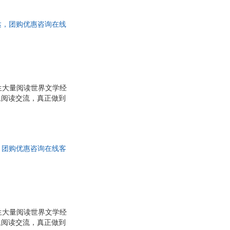
与教材、教学的无缝衔
基尔
梁欣琢
阅读方案，通过各种栏
明
焦雄屏
日达，团购优惠咨询在线
明
曾园
道
张炜
川
王珺
刘小枫
生大量阅读世界文学经
洲
洪汛涛
上阅读交流，真正做到
张荣臣
主阅读、独立阅读的能
背景下，我们策划了这
华
苏轼
与教材、教学的无缝衔
斯
刘星
阅读方案，通过各种栏
达，团购优惠咨询在线客
崇
李军
恺
陈强
丽
张慧
冰人
维克多·雨果
美由希
申华明
生大量阅读世界文学经
上阅读交流，真正做到
文
久世浩司