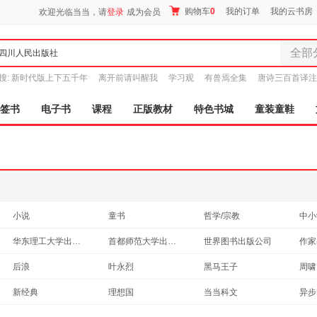
购物车
0
我的订单
我的云书房
欢迎光临当当，请
登录
成为会员
全部
全部分
搜:
新时代版上下五千年
离开前请叫醒我
学习观
有兽焉全集
唐诗三百首译注
尾品汇
图书
签书
电子书
课程
正版教材
特色书城
童装童鞋
电子书
音像
影视
时尚美
母婴用
玩具
小说
童书
哲学/宗教
中小
孕婴服
社会科学
经济
政治/军事
艺术
华东理工大学出版社
首都师范大学出版社
世界图书出版公司
作家
童装童
法律
旅游/地图
考试
保健
民主与建设出版社
浙江教育出版社
现代教育出版社
家居日
浙江
后浪
叶永烈
黑马王子
周啸
教材
动漫/幽默
建筑
外语
家具装
湖南教育出版社
华龄出版社
高等教育出版社
人民
莎伦·莱希特
蒋林
陈思和
一路
新经典
理想国
当当科文
异步
自然科学
工业技术
古籍
服装
育儿
陕西师范大学出版社
江苏科学技术出版社
河北美术出版社
广东
李镇西
鲁迅
奥尔加·托卡尔丘克
汪曾
博文视点
教材完全解读
阳光博客
鞋
时代
计算机/网络
体育/运动
家庭/家居
休闲