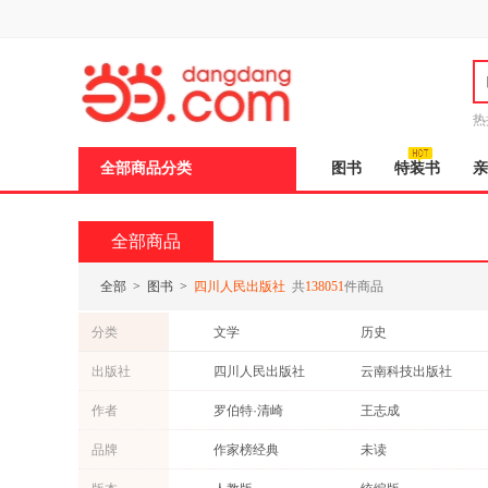
新
窗
口
打
开
无
障
热
碍
邮
说
全部商品分类
图书
特装书
亲
明
页
面,
按
全部商品
Ctrl
加
波
全部
>
图书
>
四川人民出版社
共
138051
件商品
浪
键
分类
文学
历史
打
开
传记
管理
出版社
四川人民出版社
云南科技出版社
导
文化
青春文学
盲
重庆出版社
科学出版社
作者
罗伯特·清崎
王志成
模
亲子/家教
心理学
式
华东师范大学出版社
山东教育出版社
郦波
张华
品牌
作家榜经典
未读
烹饪/美食
医学
中国华侨出版社
西安出版社
曾仕强
比安基
原点阅读
后浪
工具书
其他