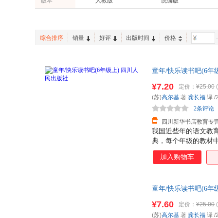
版本
人教版
统编版
电子科技大学出版社
中译出版社
杨颖
郝娟菡
文通天下
华文天下
手工/DIY
其他语种原版书
中国医药科技出版社
中国友谊出版社
何建明
叶倾城
中国国家地理
紫图图书
英文原版书
课程
成都地图出版社
四川大学出版社
萧红
汪剑钊
浪花朵朵
星文文化
综合排序
销量
好评
出版时间
价格
-
湖北人民出版社
长江文艺出版社
李涛
克莉丝汀·汉娜
快乐读书吧
王后雄学案
台海出版社
安徽人民出版社
王力
赫尔岑
辽宁教育出版社
童年/快乐读书吧(6
汤素兰
金·清崎
服！
¥7.20
定价：
¥25.00
(
罗曼罗兰
蔡东藩
(苏)
高尔基
著
龚长福
译
/
王伟
王连文
2条评论
叶嘉莹
胡华强
四川新华书店教育专
桩桩
龚书铎
我国近些年的语文教
典，每个年级的教材
郁达夫
林锐
将课外阅读纳入课堂
马俊亚
杨柳
加入购物车
力，养成良好的阅读
刘祥亚
套“小学语文教材快乐
林徽因
接。于此同时，我们
干春松
泰戈尔
童年/快乐读书吧(6
目让学生掌握阅读方
朱彩红
袁哲生
服！
¥7.60
定价：
¥25.00
(
易丹
马伯庸
(苏)
高尔基
著
龚长福
译
/