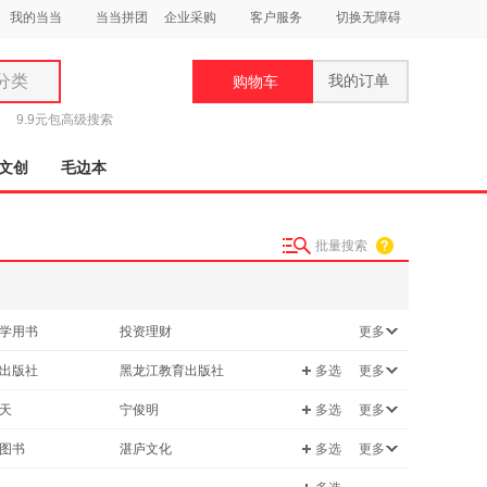
我的当当
当当拼团
企业采购
客户服务
切换无障碍
分类
我的订单
购物车
类
9.9元包
高级搜索
文创
毛边本
批量搜索
妆
品
学用书
投资理财
更多
饰
成功/励志
出版社
黑龙江教育出版社
多选
更多
鞋
/养生
科普读物
用
大学出版社
上海财经大学出版社
天
宁俊明
多选
更多
两性关系
饰
教育出版社
人民卫生出版社
奔行
巴金
图书
湛庐文化
多选
更多
/早教
时尚/美妆
经济出版社
西藏人民出版社
祺
萧明
华语
你不懂系列
/爱好
农业/林业