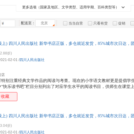
石油工业出版社
现代出版社
中国电力出版社
中国
吴岩
张扬
霍晨昕
赫尔
箱包皮
竹石文化
接力出版社
世纪文景
蜻蜓
更多选项（国家及地区、文学类型、适用学期、百科类型等）
孕产/胎教
中小学教科书
老书/收藏
二手
中国原子能出版社
北京大学出版社
云南教育出版社
云南
李海文
老舍
贝克·哈吉斯
手表饰
杨武
正清出品
宏景图书
有容书邦
未小
特装书
亲签书
上海交通大学出版社
山东省地图出版社
山东美术出版社
明天
运动户
朱自清
周策纵
斯瓦特玛拉摩
冯友
配送至：
九天译文Empyrean Translation
北京
全国优秀儿童文学奖
贝克特全集
译文
当当自营
只看有货
促销
福建少年儿童出版社
东方出版社
中国青年出版社
汽车用
中央
白川静
安徒生
方舟
普希
手把手作文
中考45套题
特卖
预售
入驻商家
食品
山西教育出版社
开明出版社
武汉大学出版社
沈阳
劳伦斯·布洛克
邱国鹭
贾兰坡
川端
手机通
年级上) 四川人民出版社 新华书店正版，多仓就近发货，85%城市次日达
唐纳德·特朗普
李劼人
夏目漱石
数码影
2.88折)
袁庭栋
宋犀堃
戴尔·卡耐基
殷海
电脑办
2021-02-01
/
四川人民出版社
黄延峰
巴曙松
移然
大家电
高士
家用电
韩松
杨早
梁实秋
陈鹏
营店
本杰明·格雷厄姆
刘德麟
法比安·努瑞
楼宇
育特别注重经典文学作品的阅读与考查。现在的小学语文教材更是提倡学
中“快乐读书吧”栏目分别列出了对应学生水平的阅读书目，供师生在课堂
陈丹青
周鼎
杨天宏
吴晗
教学，全面实现课外阅读课程化，指导学生科学合理地学会阅读，提高自
文爱艺
王子今
王楠
王蒙
收藏
习惯，从而解决读什么书，怎么读等困扰广大师生、家长的难题。 在这一
读书吧”系列图书，依据小学语文教材“快乐读书吧”栏目选择书目，达到
史密斯
钱江
灵思泉
金近
还邀请了众多名师共同研究新教材，根据教材的教学目标，为学生制定了
水木然
卓利伟
孙庆瑞
冯柳
年级上) 四川人民出版社 新华书店正版，多仓就近发货，85%城市次日达
法，帮助学生更好地阅读名著、理解名著，以期让
乔治·克拉森
杨耕
吴燕
王四
3.04折)
布洛克
张晓风
许地山
魏强
2021-02-01
/
四川人民出版社