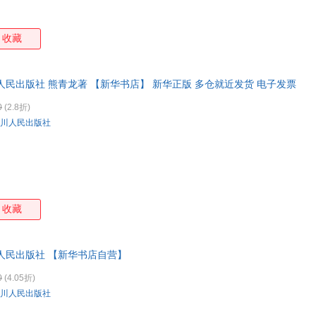
王耀庭
王华
斯瓦米·斯瓦哈南达
石琴
茅于轼
刘玉平
刘燕
刘文
收藏
李夏
李建华
李芳
雷切
郭沫若
郭丹
顾炎武
宫部
人民出版社 熊青龙著 【新华书店】 新华正版 多仓就近发货 电子发票
董伊人
丁玲
陈智
艾米
0
(2.8折)
苏尼尔·夏尔马
罗伯特·罗素
诸葛雯
周其
川人民出版社
章勇
张仲裁
张晓华
张五
英格尔斯
尹楠
杨苡
杨晓
邢科
晓雪
肖复兴
向华
王荣生
王庆
王建国
王火
谭振学
斯瓦米·帕拉伯瓦南达
施蛰存
秦刚
收藏
纳兰容若
拿破仑·希尔
玛格丽特·米切尔
刘绍
刘宁
刘津
刘建
刘慈
人民出版社 【新华书店自营】
李立
李静
李杰
李建
0
(4.05折)
克里斯托弗
克里斯蒂娜
吉卜林
黄启
川人民出版社
傅浩
冯克利
杜甫
陈智