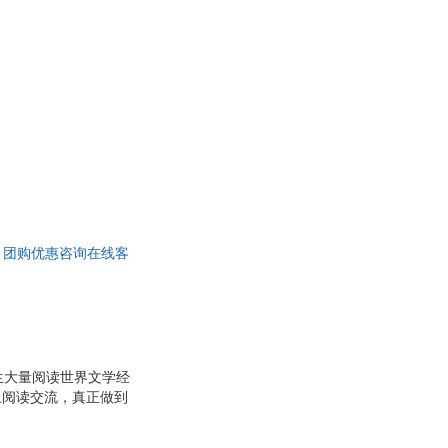
浪花朵朵
芹
曹伯韩
杜兰特
汪瀰
学
李鸣生
温
袁德金
威廉.尼克尔斯
尔
毛姆
成
卡尔·纽波特
张冰
达，团购优惠咨询在线客
.麦克修
司马光
斯曼
范培华
张文绮
未希
庞丽娟
生大量阅读世界文学经
安
凉月满天
上阅读交流，真正做到
陈伟
主阅读、独立阅读的能
嵘
杨牧之
背景下，我们策划了这