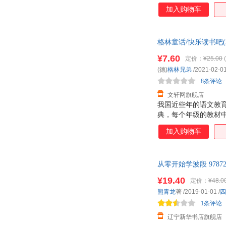
将课外阅读纳入课堂
杰里·布罗顿
胡萍
加入购物车
力，养成良好的阅读
陈平
曹文
套“小学语文教材快乐
接。于此同时，我们
赵伟
张敏
格林童话/快乐读书吧
目让学生掌握阅读方
田秉锷
汤普森
客服！
¥7.60
定价：
¥25.00
(
欧阳康
尼尔·盖曼
(德)
格林兄弟
/2021-02-0
刘惠宇
刘丹丹
8条评论
戴望舒
程亮
文轩网旗舰店
我国近些年的语文教
小仲马
西格蒙德·弗洛伊德
典，每个年级的教材
叶蔚然
薛涛
将课外阅读纳入课堂
加入购物车
唐娜·弗雷泽
室利·维迪安拉列·斯瓦米
力，养成良好的阅读
套“小学语文教材快乐
梅子
马修·萨伊德
接。于此同时，我们
李胜利
李建军
从零开始学波段 978
目让学生掌握阅读方
陈涛
陈实
¥19.40
定价：
¥48.0
海明威
王潇
熊青龙
著
/2019-01-01
/
四
1条评论
周露
赵静
辽宁新华书店旗舰店
杨菁
晏可佳