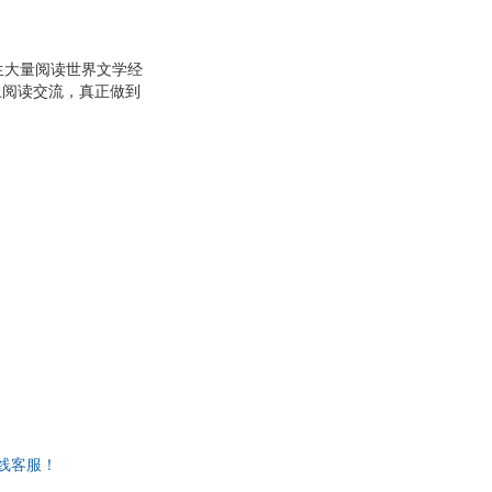
佚名
周艳
生大量阅读世界文学经
袁珂
上阅读交流，真正做到
吴晓东
主阅读、独立阅读的能
背景下，我们策划了这
杨庆堃
与教材、教学的无缝衔
治
孙幼军
阅读方案，通过各种栏
龙
江涛
·惠尔赖特
索洛古勃
·欧奈尔
王静
博恩·崔西
昕
红霞
沙希利·浦洛基
多·费吉斯
托尔斯泰
王强
克森
张新颖
线客服！
龚静染