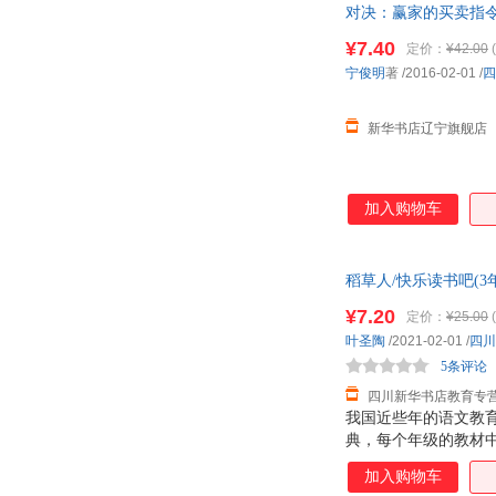
对决：赢家的买卖指令
王宏
进入可以将自己培养
孙敏
克里斯汀.汉娜
¥7.40
卡夫卡
定价：
¥42.00
(
宁俊明
著
/2016-02-01
/
四
奥斯特洛夫斯基
帕特里克
索努·沙姆达萨尼
孙侃
新华书店辽宁旗舰店
堀辰雄
凯特
叶琳
谢强
王烈
王彬
加入购物车
马良
罗宾斯
程雨枫
陈林
稻草人/快乐读书吧(
徐中舒
吴进
服！
¥7.20
定价：
¥25.00
(
玛利亚·蒙台梭利
刘军
叶圣陶
/2021-02-01
/
四川
范丽珠
杜玉蓉
5条评论
张剑
吴清源
四川新华书店教育专
潘子立
我国近些年的语文教
孟森
典，每个年级的教材
季羡林
郭丹杰
将课外阅读纳入课堂
加入购物车
曾小楚
安德鲁·玛尔
力，养成良好的阅读