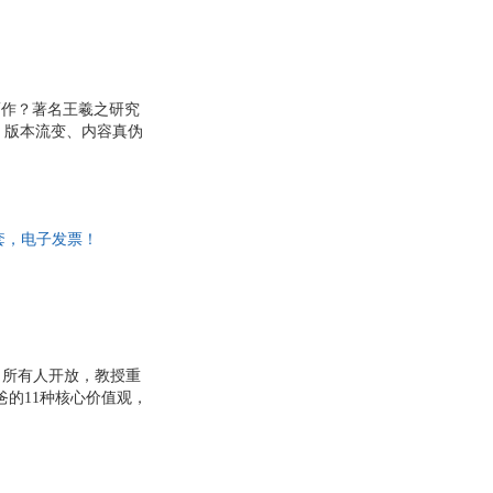
平
马丁·布伯
何江涛
吴书榆
海飞
而作？著名王羲之研究
、版本流变、内容真伪
新
王成
应了艺术目前轰动一
白雯婷
孝
袁汉镕
鲁思·本尼迪克特
一套，电子发票！
杨峰
李海燕
·多德
喜仁龙
宁
卡耐基
向所有人开放，教授重
袁德成
的11种核心价值观，
祺
高志中
里，你将接受全新的财
领导技巧、沟通技巧、
铎
赵崇祚
传统的商学院获得
韦力
人的高薪雇员，就需要