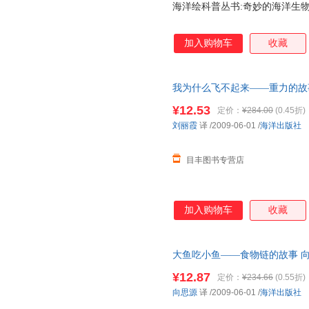
海洋绘科普丛书:奇妙的海洋生物彭充
加入购物车
收藏
我为什么飞不起来——重力的故事
量，此书为单本而非一套，电子
¥12.53
定价：
¥284.00
(0.45折)
刘丽霞
译
/2009-06-01
/
海洋出版社
目丰图书专营店
加入购物车
收藏
大鱼吃小鱼——食物链的故事 向
此书为单本而非一套，电子发票
¥12.87
定价：
¥234.66
(0.55折)
向思源
译
/2009-06-01
/
海洋出版社