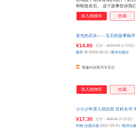
和制造岩石。 这个故事告诉我
怎样经过数亿年来到地面上。
加入购物车
收藏
发光的石头——宝石的故事杨齐 译海
证质量，此书为单本而非一套，
¥14.80
定价：
¥253.40
(0.59折)
杨齐
译
/2009-06-01
/
海洋出版社
聚赢科技图书专营店
加入购物车
收藏
小小少年潜入弱光层 百科全书 
票
¥17.30
定价：
¥38.00
(4.56折)
约翰·伍德沃德
/2017-05-01
/
海洋出