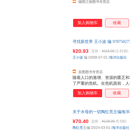
烟雨江南图书专营店
高畅
董敏
丁磊
陈国良
常青
常江
hans
李春雷
约翰·汤
加入购物车
收藏
朱建军
周小平
周小进
赵阳
赵世民
赵佳
寻找新世界 王小波 编 978750
张秀丽
张晓萍
张销民
支持7天无理由退换】
¥20.93
定价：
¥116.00
(1.81折)
张健
张芳
于春华
王小波
编
/2008-07-01
/
海洋出版社
杨颖
杨柳
严伟
吴艳
吴岩
吴华
辰图图书专营店
王文娟
王维
王世民
随着人口的激增、资源的匮乏和
了严重的危机。在危机面前，人
王敏
王玲
王莉莉
袤无垠的海洋，覆盖了地球表面
加入购物车
收藏
王嘉
王佳
王晖
是生命的摇篮，交通的要道，风
母亲，在事关生存的紧要关头，
汪婷
托尼
田静
理。许多事实表明，只要合理开
孙玮
宋珮
千太阳
关于水母的一切陶红亮主编海洋出版社9
在地球上继续生存和持续发展，
米歇尔·奎瓦斯
马骏
吕鹏
的未来，是21世纪建设的主力
¥70.40
定价：
¥128.00
(5.5折)
族跨入21世纪海洋世纪的时候
刘艳
刘晓
刘蕾
陶红亮
主编
/2024-03-01
/
海洋出版社
在你们的面前，是希望千百万青