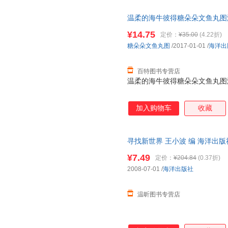
周忆
周涛
赵轩
温柔的海牛彼得糖朵朵文鱼丸图海洋出
张艳
张敏
张俊明
¥14.75
定价：
¥35.00
(4.22折)
吴琼
王琳
王江涛
糖朵朵文鱼丸图
/2017-01-01
/
海洋出
王超
乔纳森
马勇
罗伯特·路易斯·史蒂文森
陆军
刘翔宇
百特图书专营店
李霞
李涛
李睿
温柔的海牛彼得糖朵朵文鱼丸图海洋出
李芳
卡洛·科洛迪
韩笑
陈娟
周辉
郑军
加入购物车
收藏
杨宁
徐莉佳
武寅
王岩
王伟男
王健
寻找新世界 王小波 编 海洋出
孙勇
宋娟
史蒂文
服，欢迎选购！
¥7.49
定价：
¥204.84
(0.37折)
刘振
林海
梁斌
2008-07-01
/
海洋出版社
李丽霞
李晨曦
金磊
高婷婷
方兴东
丁丽
温昕图书专营店
安徒生
朱晓东
赵婷
张晓东
张婷
张亮