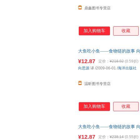
鼎鑫图书专营店
加入购物车
收藏
大鱼吃小鱼——食物链的故事 向
下单前请先咨询客服，欢迎选购
¥12.87
定价：
¥218.92
(0.59折)
向思源
译
/2009-06-01
/
海洋出版社
温昕图书专营店
加入购物车
收藏
大鱼吃小鱼——食物链的故事 向
此书为单本而非一套，电子发票
¥12.87
定价：
¥238.14
(0.55折)