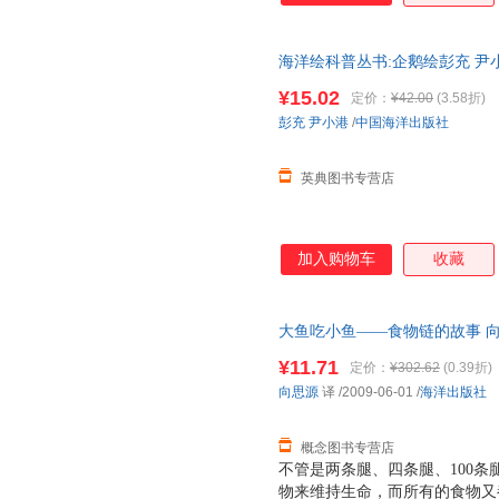
海洋绘科普丛书:企鹅绘彭充 尹小港中
¥15.02
定价：
¥42.00
(3.58折)
彭充
尹小港
/
中国海洋出版社
英典图书专营店
加入购物车
收藏
大鱼吃小鱼——食物链的故事 向
后，支持7天无理由退换】
¥11.71
定价：
¥302.62
(0.39折)
向思源
译
/2009-06-01
/
海洋出版社
概念图书专营店
不管是两条腿、四条腿、100
物来维持生命，而所有的食物又