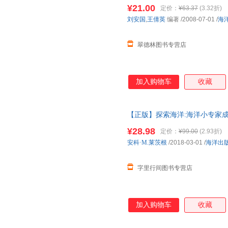
货，物流便捷，下单秒杀，欢迎
¥21.00
定价：
¥63.37
(3.32折)
刘安国
,
王倩英
编著
/2008-07-01
/
海
翠德林图书专营店
加入购物车
收藏
【正版】探索海洋:海洋小专家成长手
·M.莱茨根，(德)安娜·波克
¥28.98
定价：
¥99.00
(2.93折)
无忧！
安科·M.莱茨根
/2018-03-01
/
海洋出
字里行间图书专营店
加入购物车
收藏