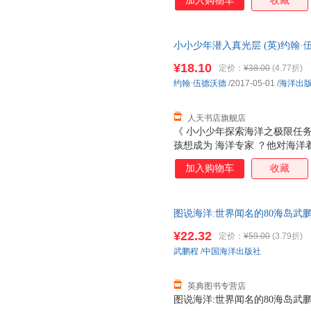
加入购物车
收藏
子 海洋探索梦想 。 海洋探险
海洋专业知识指导……探索从哪
务！你是主角！ 探险任务与科
小小少年潜入真光层 (英)约翰·伍德沃
大西洋海岸,然后到南美,之后
学、地球科学 潜入真光层
后深入黑暗的无光层！ 有图有细
¥18.10
定价：
¥38.00
(4.77折)
幅海底高清图片，时刻吸引孩子
约翰·伍德沃德
/2017-05-01
/
海洋出
去哪里？是不是说了也糊涂？书
人天书店旗舰店
《 小小少年探索海洋之极限任务 
孩想成为 海洋专家 ？他对海洋
洋， 《 小小少年探索海洋之极
加入购物车
收藏
海洋探索梦想 。 海洋探险家速
洋专业知识指导……探索从哪里
你是主角！ 探险任务与科学知
图说海洋:世界闻名的80海岛武鹏程中
洋海岸,然后到南美,*后在阿根
黑暗的无光层！ 有图有细节有：
¥22.32
定价：
¥59.00
(3.79折)
高清图片，时刻吸引孩子眼球！
武鹏程
/
中国海洋出版社
里？是不是说了也糊涂？书中
英典图书专营店
图说海洋:世界闻名的80海岛武鹏程中