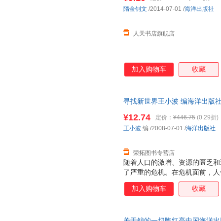
张丽
王帅
刘宜庆
隋金钊文
/2014-07-01
/
海洋出版社
高翔
陈健
埃·奥·
人天书店旗舰店
杨杨
桐华
李杨
高伟
查尔斯·金斯莱
周文涛
王旭
王枫
米切尔
加入购物车
收藏
李丽
陈勇
蕾切尔·
王冬梅
乔纳森·斯威夫特
刘毅
寻找新世界王小波 编海洋出版社97
李航
雷波
黄颖
为单本而非一套，电子发票！
¥12.74
曹可
张岚
张帆
定价：
¥446.75
(0.29折)
王小波
编
/2008-07-01
/
海洋出版社
徐敏
吴昊
王薇
宋伟
少军
刘勇
荣拓图书专营店
李姗姗
李明德
李锋
随着人口的激增、资源的匮乏和
黄淮
了严重的危机。在危机面前，人
洪梅
袤无垠的海洋，覆盖了地球表面
张俊
张浩
于永梅
加入购物车
收藏
是生命的摇篮，交通的要道，风
田辉
陶辉
史铁生
母亲，在事关生存的紧要关头，
理。许多事实表明，只要合理开
刘杰
梁晨
亨利·法
关于鲸的一切陶红亮中国海洋出版社97