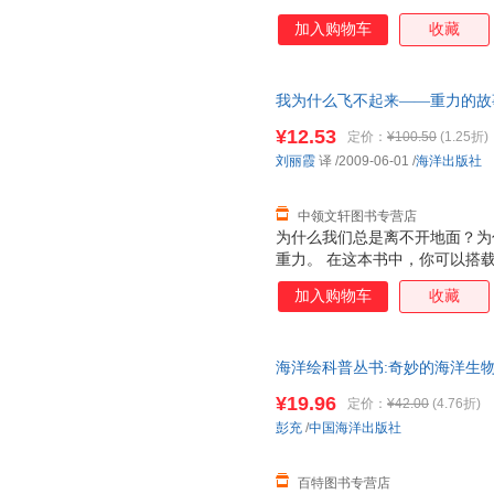
生物是如何通过食物而相互联系
加入购物车
收藏
又依赖什么生存。
我为什么飞不起来——重力的故事
为单本而非一套，支持7天无理
¥12.53
定价：
¥100.50
(1.25折)
刘丽霞
译
/2009-06-01
/
海洋出版社
中领文轩图书专营店
为什么我们总是离不开地面？为
重力。 在这本书中，你可以搭
生活。
加入购物车
收藏
海洋绘科普丛书:奇妙的海洋生物彭充
¥19.96
定价：
¥42.00
(4.76折)
彭充
/
中国海洋出版社
百特图书专营店