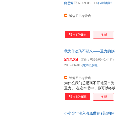
向思源
译
/2009-06-01
/
海洋出版社
诚森图书专营店
加入购物车
收藏
我为什么飞不起来——重力的故事刘丽
旧书，保证质量，此书为单本而
¥12.84
定价：
¥295.60
(0.44折)
2009-06-01
/
海洋出版社
鸿源图书专营店
为什么我们总是离不开地面？为
重力。 在这本书中，你可以搭
生活。
加入购物车
收藏
小小少年潜入海底世界 (英)约翰·伍德