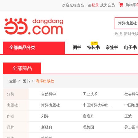
新
购物车
欢迎光临当当，请
登录
成为会员
窗
口
打
开
无
障
热搜:
新时代
碍
有兽焉全集
说
全部商品分类
图书
特装书
亲签书
电子书
明
页
面,
按
全部商品
Ctrl
加
波
全部
>
图书
>
海洋出版社
浪
键
分类
自然科学
工业技术
社会科
打
开
医学
文学
农业/林
出版社
海洋出版社
中国海洋大学出版社
中国地
导
历史
科普读物
政治/军
盲
北京师范大学出版社
北京联合出版公司
作者
刘涛
唐启升
王波
模
法律
青春文学
考试
式
张伟
刘斌
杨晓梅
品牌
新经典
理想国
异步图
传记
外语
旅游/地
张静
马华
熊明
美国儿科学会
快读慢活
接力出
成功/励志
体育/运动
保健/养