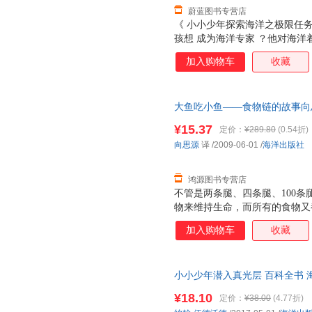
蔚蓝图书专营店
《 小小少年探索海洋之极限任务 
孩想 成为海洋专家 ？他对海洋
洋， 《 小小少年探索海洋之极
加入购物车
收藏
海洋探索梦想 。 海洋探险家速
洋专业知识指导……探索从哪里
你是主角！ 探险任务与科学知
大鱼吃小鱼——食物链的故事向思源 
洋海岸,然后到南美,之后在阿
书，保证质量，此书为单本而非
入黑暗的无光层！ 有图有细节有
¥15.37
定价：
¥289.80
(0.54折)
底高清图片，时刻吸引孩子眼球
向思源
译
/2009-06-01
/
海洋出版社
里？是不是说了也糊涂？书
鸿源图书专营店
不管是两条腿、四条腿、100
物来维持生命，而所有的食物又
生物是如何通过食物而相互联系
加入购物车
收藏
又依赖什么生存。
小小少年潜入真光层 百科全书 
票
¥18.10
定价：
¥38.00
(4.77折)