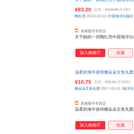
在地球上继续生存和持续发展，
张秋明
张弛
约翰·斯
的未来，是21世纪建设的主力
¥83.20
定价：
¥128.00
(6.5折)
孙涛
族跨入21世纪海洋世纪的时候
刘阳
刘大为
陶红亮
/2024-03-01
/
中国海洋出版社
在你们的面前，是希望千百万青
黄磊
黄刚
方宝川
洋而骄傲，也为祖国拥
蔡文展
阿飞
张莹莹
英典图书专营店
关于鲸的一切陶红亮中国海洋出版社97
杨文
徐杰
吴磊
刘畅
李烨
李斌
加入购物车
收藏
周强
张明
张洁
王群
王静
秦磊
李静
李虎
李博
温柔的海牛彼得糖朵朵文鱼丸图海洋出
霍华德
高松
丹尼尔·
¥10.75
定价：
¥35.00
(3.08折)
陈英
常方圆
张宁
糖朵朵文鱼丸图
/2017-01-01
/
海洋出
于伟
吴兴勇
吴克
英典图书专营店
王文静
王淑娟
王石
温柔的海牛彼得糖朵朵文鱼丸图海洋出
王萍
王丽丽
王峰
马辉
刘楠
刘丽
加入购物车
收藏
黄梅
陈林
陈辉