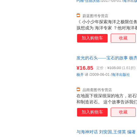
约翰·伍德沃德
/2017-05-01
/
海洋出
蔚蓝图书专营店
《 小小少年探索海洋之极限任务 
孩想成为 海洋专家 ？他对海洋
洋， 《 小小少年探索海洋之极
加入购物车
收藏
海洋探索梦想 。 海洋探险家速
洋专业知识指导……探索从哪里
你是主角！ 探险任务与科学知
发光的石头——宝石的故事 杨齐
洋海岸,然后到南美,*后在阿根
持7天无理由退换】
黑暗的无光层！ 有图有细节有：
¥16.85
定价：
¥105.00
(1.61折)
高清图片，时刻吸引孩子眼球！
杨齐
译
/2009-06-01
/
海洋出版社
里？是不是说了也糊涂？书中
品雨斋图书专营店
在地面下很深很深的地方，岩石
和制造岩石。 这个故事告诉我
怎样经过数亿年来到地面上。
加入购物车
收藏
与海神对话 刘安国,王倩英 编