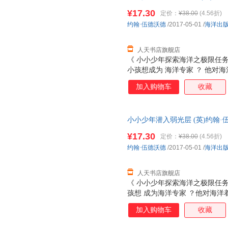
文学、地球科学 潜入海底世界
¥17.30
定价：
¥38.00
(4.56折)
约翰·伍德沃德
/2017-05-01
/
海洋出
人天书店旗舰店
《 小小少年探索海洋之极限任务 
小孩想成为 海洋专家 ？ 他对
海洋， 《 小小少年探索海洋之
加入购物车
收藏
子 海洋探索梦想 。 海洋探险
海洋专业知识指导……探索从哪
务！你是主角！ 探险任务与科
小小少年潜入弱光层 (英)约翰·伍德沃
大西洋海岸,然后到南美,之后
学、地球科学 潜入弱光层
后深入黑暗的无光层！ 有图有细
¥17.30
定价：
¥38.00
(4.56折)
幅海底高清图片，时刻吸引孩子
约翰·伍德沃德
/2017-05-01
/
海洋出
去哪里？是不是说了也糊涂？书
人天书店旗舰店
《 小小少年探索海洋之极限任务 
孩想 成为海洋专家 ？他对海洋
洋， 《 小小少年探索海洋之极
加入购物车
收藏
海洋探索梦想 。 海洋探险家速
洋专业知识指导……探索从哪里