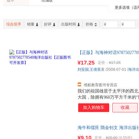
版本
统编版
李宁
黄秀清
王辉
步印童书馆
更多选项（适
其他
心理学
哲学/宗
陈敏
约翰·伍德沃德
王慧
工具书
烹饪/美食
休闲/爱
陈鹏
王晓玲
王飞
综合排序
销量
好评
出版时间
价格
-
孕产/胎教
两性关系
中小学
高远
徐伟
王小波
老书/收藏
二手书
陈萱
王鹏
王建
埃里克森
刘春艳
李强
【正版】与海神对话97875027
李剑
张莉
王雷
价格为单本 如有需要请联系客
¥17.25
定价：
¥17.25
杨波
王斌
刘岩
刘安国
,
王倩英
著
/2008-07-01
/
海洋
李辉
安武林
吴峰
彭绪洛
赵伟
张辉
维航教育图书专营店
休斯
我们的祖国雄居于太平洋的西北
张宇
张瑜
大国，除拥有960万平方千米的
王倩
刘伟
李彬
张管辖海域。在中华民族跨入2
加入购物车
收藏
张恒
马伯庸
李立
含海洋知识的丛书奉献在你们的
中，为我国富饶美丽的海洋而骄
杨涛
刘佳
刘宏
列之一，讲述了文圣常院士、方
张杰
张超
佚名
海牛和儒艮 隋金钊文 海洋出版社 97
科学家的故事。
方舟
陈宁
张志强
¥9.10
定价：
¥20.00
(4.55折)