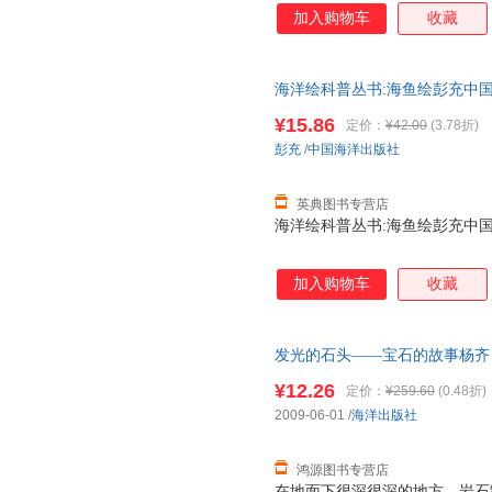
加入购物车
收藏
海洋绘科普丛书:海鱼绘彭充中国海洋出
¥15.86
定价：
¥42.00
(3.78折)
彭充
/
中国海洋出版社
英典图书专营店
海洋绘科普丛书:海鱼绘彭充中国海洋出
加入购物车
收藏
发光的石头——宝石的故事杨齐 译海
证质量，此书为单本而非一套，
¥12.26
定价：
¥259.60
(0.48折)
2009-06-01
/
海洋出版社
鸿源图书专营店
在地面下很深很深的地方，岩石