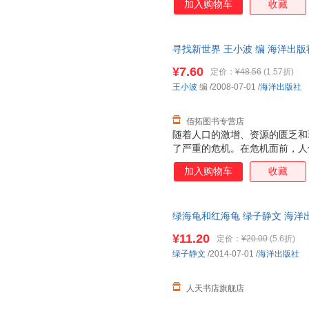
加入购物车
收藏
张弘
杨斌
薛金星
王毅
王艳
王欣
王莉
王丽敏
王春生
寻找新世界 王小波 编 海洋出
退换】
迈克·法尔
陆铭
刘杨
¥7.60
定价：
¥48.56
(1.57折)
李鹏
李军
李刚
王小波
编
/2008-07-01
/
海洋出版社
黄任
黄琳
侯超
佰拓图书专营店
笛福
丹尼尔
陈强
随着人口的激增、资源的匮乏和
安东尼
张萌
周莉
了严重的危机。在危机面前，人
袤无垠的海洋，覆盖了地球表面
张文武
张建华
张惠
加入购物车
收藏
是生命的摇篮，交通的要道，风
杨剑
严明
徐涛
母亲，在事关生存的紧要关头，
肖鹏
伍德沃德
王悦
理。许多事实表明，只要合理开
绿海龟和红海龟 绿子静文 海洋出版社
在地球上继续生存和持续发展，
王莹
王玮
王松
的未来，是21世纪建设的主力
¥11.20
定价：
¥20.00
(5.6折)
汪鹏
孙昱
孙阳
族跨入21世纪海洋世纪的时候
绿子静文
/2014-07-01
/
海洋出版社
在你们的面前，是希望千百万青
石伟华
若水
彭伟
洋而骄傲，也为祖国拥
刘燕
刘艳华
刘幸
人天书店旗舰店
李妍
李响
李帅