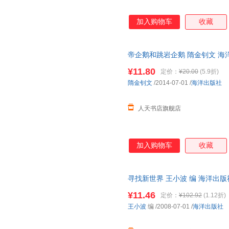
柯平
金晖
杰克·伦
郭旭
葛竞
格林兄
加入购物车
收藏
陈宇
陈默
陈洁
波普
白斌
左伟
帝企鹅和跳岩企鹅 隋金钊文 海洋出版
郑安全
赵鹏
张正旺
¥11.80
定价：
¥20.00
(5.9折)
张平
张军
张捷
隋金钊文
/2014-07-01
/
海洋出版社
杨阳
杨倩
杨璐
杨帆
徐颖
熊春
人天书店旗舰店
吴刚
吴迪
文爱艺
王新生
王晓波
王宁
加入购物车
收藏
王东
王德康
王彬
孙芳
邱军
麦尔维
刘培培
寻找新世界 王小波 编 海洋出
刘芳
刘勃
为单本而非一套，电子发票！
李美华
李璐
李立新
¥11.46
定价：
¥102.92
(1.12折)
王小波
编
/2008-07-01
/
海洋出版社
李海英
李波
蓝天
凯勒
杰伊
黄芳