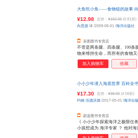
你是主角！ 探险任务与科学知
大鱼吃小鱼——食物链的故事 向思源 
洋海岸,然后到南美,之后在阿
发票，优质售后，支持7天无理
入黑暗的无光层！ 有图有细节有
¥12.98
定价：
¥162.00
(0.81折)
底高清图片，时刻吸引孩子眼球
向思源
译
/2009-06-01
/
海洋出版社
里？是不是说了也糊涂？书
辰图图书专营店
不管是两条腿、四条腿、100
物来维持生命，而所有的食物又
生物是如何通过食物而相互联系
加入购物车
收藏
又依赖什么生存。
小小少年潜入海底世界 百科全书
发票
¥17.30
定价：
¥38.00
(4.56折)
约翰·伍德沃德
/2017-05-01
/
海洋出
蔚蓝图书专营店
《 小小少年探索海洋之极限任务 
小孩想成为 海洋专家 ？ 他对
海洋， 《 小小少年探索海洋之