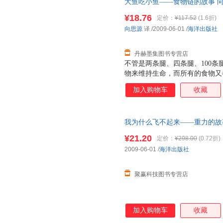
大鱼吃小鱼——食物链的故事 向思源 
发票，优质售后，支持7天无理
¥18.76
定价：
¥117.52
(1.6折)
向思源
译
/2009-06-01
/
海洋出版社
丹赫墨集图书专营店
不管是两条腿、四条腿、100
物来维持生命，而所有的食物又
生物是如何通过食物而相互联系
加入购物车
收藏
又依赖什么生存。
我为什么飞不起来——重力的故事刘丽
旧书，保证质量，此书为单本而
¥21.20
定价：
¥298.00
(0.72折)
2009-06-01
/
海洋出版社
聚赢科技图书专营店
加入购物车
收藏