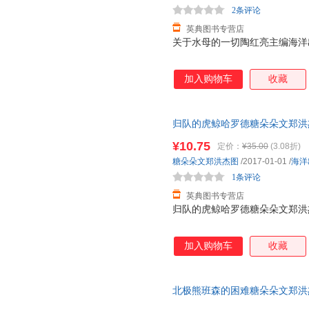
刘东
梁启超
李寅
2条评论
洋而骄傲，也为祖国拥
李婷
李金明
李江华
英典图书专营店
关于水母的一切陶红亮主编海洋出版社9
黎明
雷勇
康婧
黄永祥
黄雅琴
侯佳
加入购物车
收藏
郭化若
戈登
高月明
丁骏
程凯
陈晓光
归队的虎鲸哈罗德糖朵朵文郑洪杰图海
陈俊
陈光辉
陈晨
安宏
¥10.75
定价：
¥35.00
(3.08折)
糖朵朵文郑洪杰图
/2017-01-01
/
海洋
1条评论
英典图书专营店
归队的虎鲸哈罗德糖朵朵文郑洪杰图海
加入购物车
收藏
北极熊班森的困难糖朵朵文郑洪杰图海