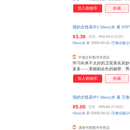
大怪诞传说、同宿舍舍友的真正
加入购物车
收藏
精灵、神兽、妖怪魔物在学校里
是一所多么好的学校啊……其实
一个……
我的古怪高中2 Sherry水 著 97
售后，支持7天无理由退换】
¥3.36
定价：
¥41.10
(0.82折)
Sherry水
著
/2009-04-01
/
万卷出版公
中领文轩图书专营店
学习向来不太好的卫笑莫名其妙
多多——美丽副会长的秘密、男
大怪诞传说、同宿舍舍友的真正
加入购物车
收藏
精灵、神兽、妖怪魔物在学校里
是一所多么好的学校啊……其实
的一个……
我的古怪高中1 Sherry水 著 万卷出
¥5.00
定价：
¥90.00
(0.56折)
Sherry水
著
/2009-04-01
/
万卷出版公
潢南书香图书专营店