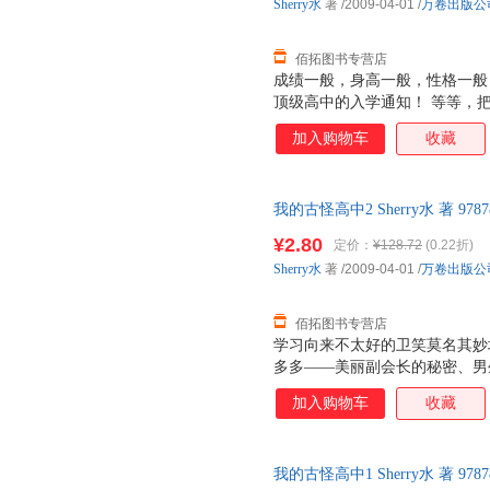
Sherry水
著
/2009-04-01
/
万卷出版公
佰拓图书专营店
成绩一般，身高一般，性格一般
顶级高中的入学通知！ 等等，
那……难道这是真的？！ 感谢上
加入购物车
收藏
半夜有幽灵在哭？呃……那是谁
是有钱人的另类品味吧！还有精
仿佛，似乎……这所高中真有点
我的古怪高中2 Sherry水 著 97
售后，支持7天无理由退换】
¥2.80
定价：
¥128.72
(0.22折)
Sherry水
著
/2009-04-01
/
万卷出版公
佰拓图书专营店
学习向来不太好的卫笑莫名其妙
多多——美丽副会长的秘密、男
大怪诞传说、同宿舍舍友的真正
加入购物车
收藏
精灵、神兽、妖怪魔物在学校里
是一所多么好的学校啊……其实
的一个……
我的古怪高中1 Sherry水 著 97