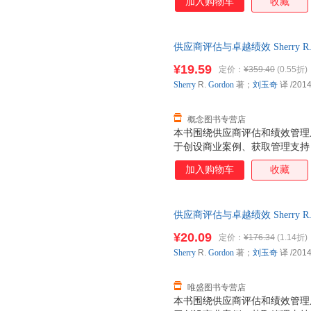
加入购物车
收藏
精灵、神兽、妖怪魔物在学校里
是一所多么好的学校啊……其实
的一个……
供应商评估与卓越绩效 Sherry R. G
财富出版社 【速开发票，优质
¥19.59
定价：
¥359.40
(0.55折)
Sherry
R.
Gordon
著；
刘玉奇
译
/2014
概念图书专营店
本书围绕供应商评估和绩效管理
于创设商业案例、获取管理支持
估、绩效管理流程联系起来；描
加入购物车
收藏
发和实施评估流程；概述了建立
何细分供应源并选择要评估的供
估标准，辨析了不同评估方法的
供应商评估与卓越绩效 Sherry R. G
应商评估和绩效管理流程，如何
财富出版社 【速开发票，优质
组织供应商会议。另外，本书也
¥20.09
定价：
¥176.34
(1.14折)
Sherry
R.
Gordon
著；
刘玉奇
译
/2014
唯盛图书专营店
本书围绕供应商评估和绩效管理