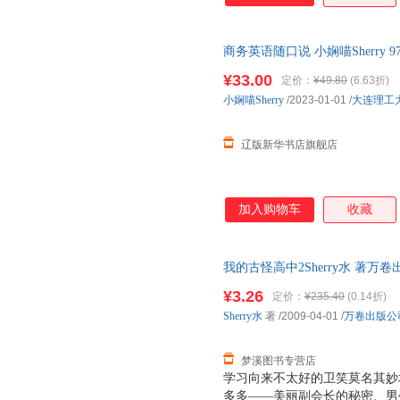
是有钱人的另类品味吧！还有精
仿佛，似乎……这所高中真有点
商务英语随口说 小娴喵Sherry 9
书籍 多仓发货 正规发票
¥33.00
定价：
¥49.80
(6.63折)
小娴喵Sherry
/2023-01-01
/
大连理工
辽版新华书店旗舰店
加入购物车
收藏
我的古怪高中2Sherry水 著万卷出
量，此书为单本而非一套，电子
¥3.26
定价：
¥235.40
(0.14折)
Sherry水
著
/2009-04-01
/
万卷出版公
梦溪图书专营店
学习向来不太好的卫笑莫名其妙
多多——美丽副会长的秘密、男