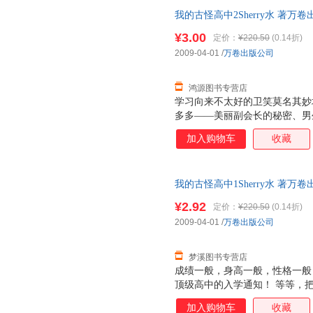
的一个……
我的古怪高中2Sherry水 著万卷出
量，此书为单本而非一套，电子
¥3.00
定价：
¥220.50
(0.14折)
2009-04-01
/
万卷出版公司
鸿源图书专营店
学习向来不太好的卫笑莫名其妙
多多——美丽副会长的秘密、男
大怪诞传说、同宿舍舍友的真正
加入购物车
收藏
精灵、神兽、妖怪魔物在学校里
是一所多么好的学校啊……其实
一个……
我的古怪高中1Sherry水 著万卷出
量，此书为单本而非一套，电子
¥2.92
定价：
¥220.50
(0.14折)
2009-04-01
/
万卷出版公司
梦溪图书专营店
成绩一般，身高一般，性格一般
顶级高中的入学通知！ 等等，
那……难道这是真的？！ 感谢上
加入购物车
收藏
半夜有幽灵在哭？呃……那是谁