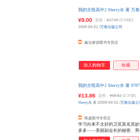
我的古怪高中2 Sherry水 著
捷，下单秒杀，欢迎选购！
¥9.00
定价：
¥27.00
(3.34折)
2009-04-01
/
万卷出版公司
鑫泓睿源图书专营店
加入购物车
收藏
我的古怪高中2 Sherry水 著 97
售后，支持7天无理由退换】
¥13.86
定价：
¥58.62
(2.37折)
Sherry水
著
/2009-04-01
/
万卷出版公
唯盛图书专营店
学习向来不太好的卫笑莫名其妙
多多——美丽副会长的秘密、男
大怪诞传说、同宿舍舍友的真正