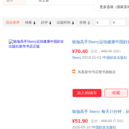
版本
英文版
更多选项（国家及
老书/收藏
综合排序
销量
好评
出版时间
价格
-
瑜伽高手Sherry运动健康中国
¥70.40
定价：
¥88.00
(8折)
Sherry
/2019-01-01
/
中国妇女出版社
凤凰新华书店图书旗舰店
加入购物车
收藏
瑜伽高手 Sherry 每天15
Sherry 9787512724648 
¥51.90
定价：
¥88.00
(5.9折)
2026-05-10
/
中国妇女出版社