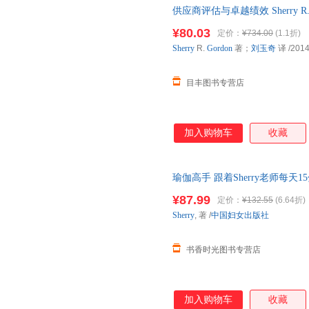
供应商评估与卓越绩效 Sherry R
应商评估和绩效管理流程，如何
版旧书，保证质量，此书为单本
组织供应商会议。另外，本书也
¥80.03
定价：
¥734.00
(1.1折)
Sherry
R.
Gordon
著；
刘玉奇
译
/2014
目丰图书专营店
加入购物车
收藏
瑜伽高手 跟着Sherry老师每
¥87.99
定价：
¥132.55
(6.64折)
Sherry
, 著
/
中国妇女出版社
书香时光图书专营店
加入购物车
收藏