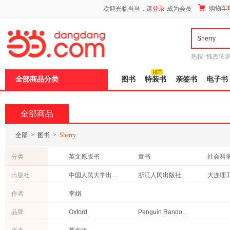
新
购物车
欢迎光临当当，请
登录
成为会员
窗
口
打
开
无
障
热搜:
怪杰佐
碍
谎
吾辈如神
说
全部商品分类
图书
特装书
亲签书
电子书
明
页
面,
按
全部商品
Ctrl
加
波
全部
>
图书
>
Sherry
浪
键
分类
英文原版书
童书
社会科
打
开
外语
成功/励志
两性关
出版社
中国人民大学出版社
浙江人民出版社
导
时尚/美妆
管理
保健/养
盲
中国铁道出版社
浙江大学出版社
重庆出
作者
李娟
模
艺术
文化
教材
式
中国财富出版社
清华大学出版社
中国轻
品牌
Oxford
Penguin Random House
烹饪/美食
其他语种原版书
计算机/
法律
旅游/地图
经济