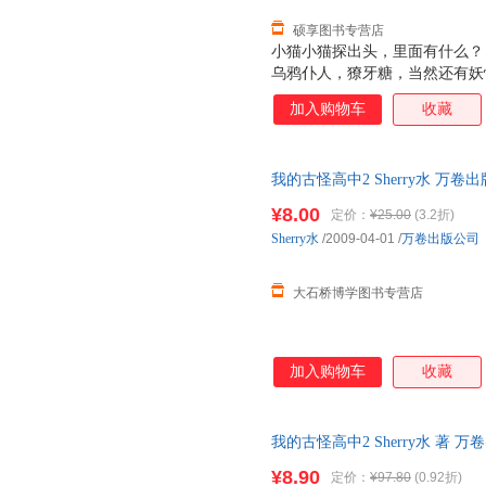
硕享图书专营店
小猫小猫探出头，里面有什么？
乌鸦仆人，獠牙糖，当然还有妖
恶魔都为你行礼，地狱的大门将
加入购物车
收藏
《Herry·Poter》的魔幻校园
我的古怪高中2 Sherry水 万卷
¥8.00
定价：
¥25.00
(3.2折)
Sherry水
/2009-04-01
/
万卷出版公司
大石桥博学图书专营店
加入购物车
收藏
我的古怪高中2 Sherry水 著 万卷
发票，满额减】
¥8.90
定价：
¥97.80
(0.92折)