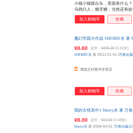
小猫小猫探出头，里面有什么？
乌鸦仆人，獠牙糖，当然还有妖
恶魔都为你行礼，地狱的大门将
加入购物车
收藏
《Herry·Poter》的魔幻校园
魔幻学园大作战 SHERRY水 著 9
优质售后，支持7天无理由退换
¥8.60
定价：
¥205.20
(0.42折)
SHERRY水
著
/2012-01-01
/
万卷出版
博源文轩图书专营店
加入购物车
收藏
我的古怪高中1 Sherry水 著
捷，下单秒杀，欢迎选购！
¥8.00
定价：
¥23.00
(3.48折)
Sherry水
著
/2009-04-01
/
万卷出版公