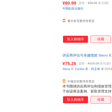
¥80.99
定价：
¥98.56
(8.22折)
中国妇女出版社
卷中岁月图书专营店
加入购物车
收藏
供应商评估与卓越绩效 Sherry R. G
财富出版社 【速开发票，优质
¥75.26
定价：
¥125.28
(6.01折)
Sherry
R.
Gordon
著；
刘玉奇
译
/2014
中领文轩图书专营店
本书围绕供应商评估和绩效管理
于创设商业案例、获取管理支持
估、绩效管理流程联系起来；描
加入购物车
收藏
发和实施评估流程；概述了建立
何细分供应源并选择要评估的供
估标准，辨析了不同评估方法的