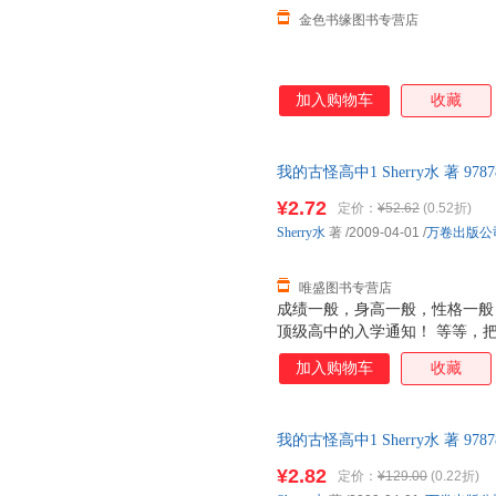
金色书缘图书专营店
加入购物车
收藏
我的古怪高中1 Sherry水 著 97
售后，支持7天无理由退换】
¥2.72
定价：
¥52.62
(0.52折)
Sherry水
著
/2009-04-01
/
万卷出版公
唯盛图书专营店
成绩一般，身高一般，性格一般
顶级高中的入学通知！ 等等，
那……难道这是真的？！ 感谢上
加入购物车
收藏
半夜有幽灵在哭？呃……那是谁
是有钱人的另类品味吧！还有精
仿佛，似乎……这所高中真有点
我的古怪高中1 Sherry水 著 97
售后，支持7天无理由退换】
¥2.82
定价：
¥129.00
(0.22折)