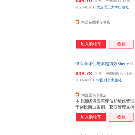
¥45.70
定价：
¥49.80
(9.18折)
2023-01-01
/
大连理工大学出版社
尚居苑图书专营店
加入购物车
收藏
供应商评估与卓越绩效Sherry R
9787504750976 正版旧
¥38.78
定价：
¥639.20
(0.61折)
2014-03-01
/
中国财富出版社
鸿源图书专营店
本书围绕供应商评估和绩效管理
于创设商业案例、获取管理支持
估、绩效管理流程联系起来；描
加入购物车
收藏
发和实施评估流程；概述了建立
何细分供应源并选择要评估的供
估标准，辨析了不同评估方法的