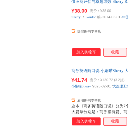
供应商评估与卓越绩效 Sherry R. 
应商评估和绩效管理流程，如何
组织供应商会议。另外，本书也
¥38.00
定价：
¥38.00
Sherry
R.
Gordon
编
/2014-03-01
/
中
焱煊图书专营店
加入购物车
收藏
商务英语随口说 小娴喵Sherr
支持7天无理由退换】
¥41.74
定价：
¥130.72
(3.2折)
小娴喵Sherry
/2023-02-01
/
大连理工
辰图图书专营店
这本《商务英语随口说》分为7个
大篇章分别是：商务接待篇、商
沟通篇、国际商务会展篇、面试
加入购物车
收藏
某几个特定场景下的例子来讲述