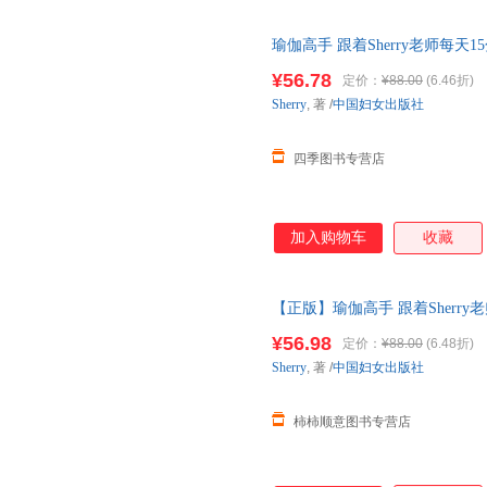
了商务工作当中的一些经典场合
考；同时，每个场景中除了英文
瑜伽高手 跟着Sherry老师每
提点，即每个小章节中的“Busines
正版全新 现货速发 可开发票
大家除了英文表达本身，不容忽
¥56.78
定价：
¥88.00
(6.46折)
分；为了巩固和拓展每小结的学习内
Sherry
, 著
/
中国妇女出版社
习”和“Keep Thinking 
的小节中，添加了对该职位的简
四季图书专营店
加入购物车
收藏
【正版】瑜伽高手 跟着Sherr
女出版社 正版书籍. 全新正版
¥56.98
定价：
¥88.00
(6.48折)
Sherry
, 著
/
中国妇女出版社
柿柿顺意图书专营店