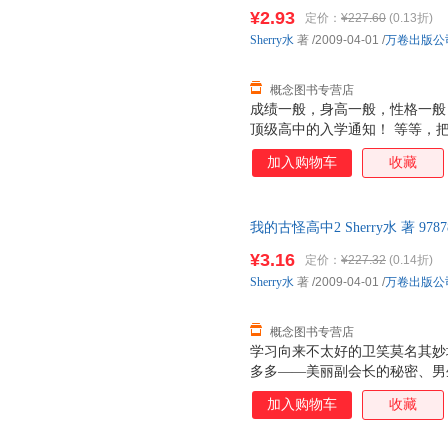
售后，支持7天无理由退换】
¥2.93
定价：
¥227.60
(0.13折)
Sherry水
著
/2009-04-01
/
万卷出版公
概念图书专营店
成绩一般，身高一般，性格一般
顶级高中的入学通知！ 等等，
那……难道这是真的？！ 感谢上
加入购物车
收藏
半夜有幽灵在哭？呃……那是谁
是有钱人的另类品味吧！还有精
仿佛，似乎……这所高中真有点
我的古怪高中2 Sherry水 著 97
售后，支持7天无理由退换】
¥3.16
定价：
¥227.32
(0.14折)
Sherry水
著
/2009-04-01
/
万卷出版公
概念图书专营店
学习向来不太好的卫笑莫名其妙
多多——美丽副会长的秘密、男
大怪诞传说、同宿舍舍友的真正
加入购物车
收藏
精灵、神兽、妖怪魔物在学校里
是一所多么好的学校啊……其实