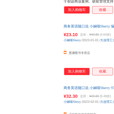
于创设商业案例、获取管理支持
估、绩效管理流程联系起来；描
加入购物车
收藏
发和实施评估流程；概述了建立
何细分供应源并选择要评估的供
估标准，辨析了不同评估方法的
商务英语随口说 小娴喵Sherr
应商评估和绩效管理流程，如何
日达，团购优惠咨询在线客服！
组织供应商会议。另外，本书也
¥23.10
定价：
¥49.80
(4.64折)
小娴喵Sherry
/2023-01-01
/
大连理工
墨渊图书专营店
加入购物车
收藏
商务英语随口说 小娴喵Sherry 9
店正版书籍】
¥32.30
定价：
¥49.80
(6.49折)
小娴喵Sherry
/2023-02-01
/
大连理工