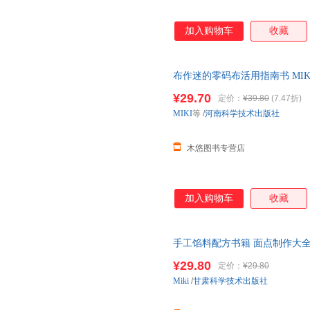
加入购物车
收藏
布作迷的零码布活用指南书 MIKI等
¥29.70
定价：
¥39.80
(7.47折)
MIKI
等
/
河南科学技术出版社
木悠图书专营店
加入购物车
收藏
手工馅料配方书籍 面点制作大
程方法书家用菜谱大全烧烤烘焙
¥29.80
定价：
¥29.80
Miki
/
甘肃科学技术出版社