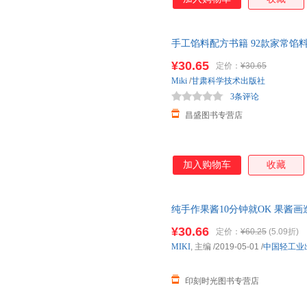
手工馅料配方书籍 92款家常
法书家用菜谱大全烧烤烘焙小吃
¥30.65
定价：
¥30.65
可开发票＜＞＜＞
Miki
/
甘肃科学技术出版社
3条评论
昌盛图书专营店
加入购物车
收藏
纯手作果酱10分钟就OK 果酱
全书籍 水果沙拉果酱制作书籍 
¥30.66
定价：
¥60.25
(5.09折)
MIKI
, 主编
/2019-05-01
/
中国轻工业
印刻时光图书专营店