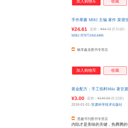
加入购物车
收藏
手作果酱 MIKI 主编 著作 
书 畅享鑫龙图书】 可开发票 
¥24.61
定价：
¥44.72
(5.51折)
MIKI
/
9787518414406
畅享鑫龙图书专营店
加入购物车
收藏
黄金配方：手工馅料Miki 著甘肃科
保证质量，此书为单本而非一套
¥3.00
定价：
¥140.00
(0.22折)
2018-01-01
/
甘肃科学技术出版社
墨趣书刊图书专营店
内陷才是美味的关键，热腾腾的