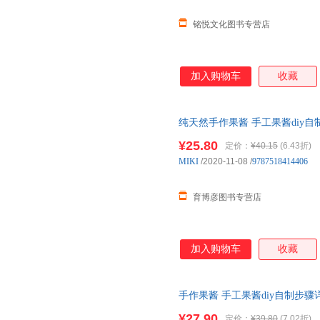
铭悦文化图书专营店
加入购物车
收藏
纯天然手作果酱 手工果酱diy
教程书籍 果酱美食食谱菜谱大全
¥25.80
定价：
¥40.15
(6.43折)
MIKI
/2020-11-08
/
9787518414406
育博彦图书专营店
加入购物车
收藏
手作果酱 手工果酱diy自制步
籍 果酱美食食谱菜谱大全书籍 
¥27.90
定价：
¥39.80
(7.02折)