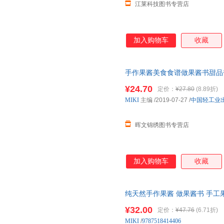
江莱科技图书专营店
加入购物车
收藏
手作果酱美食食谱做果酱书甜品
作果酱制作书果酱料理食谱果酱
¥24.70
定价：
¥27.80
(8.89折)
MIKI
主编
/2019-07-27
/
中国轻工业
晖文锦绣图书专营店
加入购物车
收藏
纯天然手作果酱 做果酱书 手工
制作自学教程书籍 果酱美食食谱
¥32.00
定价：
¥47.76
(6.71折)
MIKI
/
9787518414406