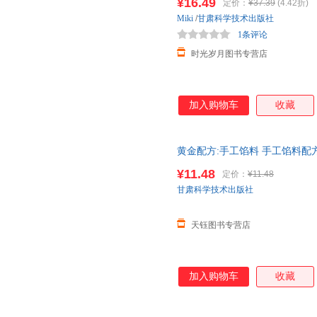
¥16.49
定价：
¥37.39
(4.42折)
Miki
/
甘肃科学技术出版社
1条评论
时光岁月图书专营店
加入购物车
收藏
黄金配方:手工馅料 手工馅料
饼糕点制作教程方法书家用菜谱
¥11.48
定价：
¥11.48
甘肃科学技术出版社
天钰图书专营店
加入购物车
收藏