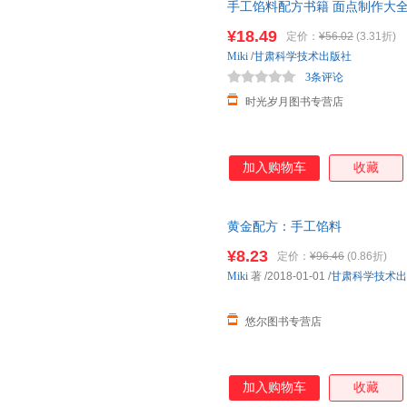
手工馅料配方书籍 面点制作大
程方法书家用菜谱大全烧烤烘焙
¥18.49
定价：
¥56.02
(3.31折)
Miki
/
甘肃科学技术出版社
3条评论
时光岁月图书专营店
加入购物车
收藏
黄金配方：手工馅料
¥8.23
定价：
¥96.46
(0.86折)
Miki
著
/2018-01-01
/
甘肃科学技术出
悠尔图书专营店
加入购物车
收藏