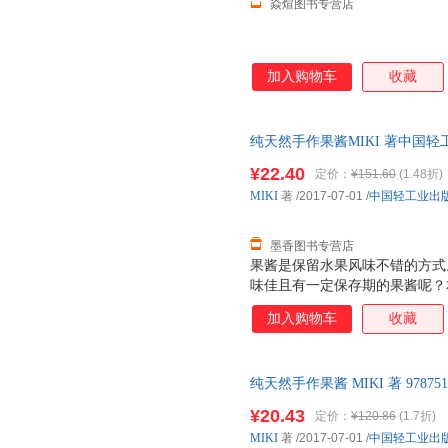
焱煊图书专营店
加入购物车
收藏
纯天然手作果酱MIKI 著中国轻工业
量，此书为单本而非一套，电子
¥22.40
定价：
¥151.60
(1.48折)
MIKI
著
/2017-07-01
/
中国轻工业出
墨香图书专营店
果酱是保留水果风味不错的方式
味佳且有一定保存期的果酱呢？
酱、双种果酱，到加入香料、花
加入购物车
收藏
践经验，还总结了如何挑选水果
外，本书还列举了若干道果酱料
50种果酱的吃法一一公开。按
纯天然手作果酱 MIKI 著 9787
滋味jue佳，轻轻松松就能为家
质售后，支持7天无理由退换】
¥20.43
定价：
¥120.86
(1.7折)
MIKI
著
/2017-07-01
/
中国轻工业出