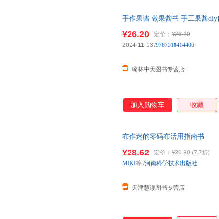
手作果酱 做果酱书 手工果酱d
学教程书籍 果酱美食食谱菜谱书
¥26.20
定价：
¥26.20
2024-11-13
/
9787518414406
翰林中天图书专营店
加入购物车
收藏
布作迷的零码布活用指南书
¥28.62
定价：
¥39.80
(7.2折)
MIKI
等
/
河南科学技术出版社
天津慧读图书专营店