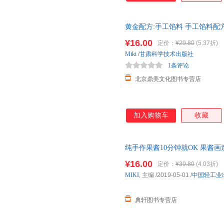
黄金配方:手工馅料 手工馅料
糕点制作教程方法书用菜谱烹饪
¥16.00
定价：
¥29.80
(5.37折)
Miki
/
甘肃科学技术出版社
1条评论
北京鼎美文化图书专营店
加入购物车
收藏
纯手作果酱10分钟就OK 果酱
全书籍 水果沙拉果酱制作书籍 
¥16.00
定价：
¥39.80
(4.03折)
MIKI
, 主编
/2019-05-01
/
中国轻工业
典轩图书专营店