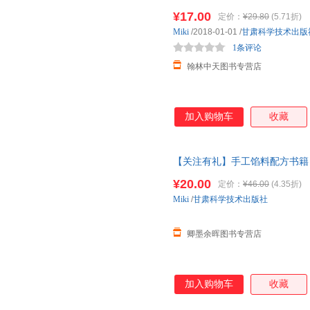
方法家用菜谱大全烧烤烘焙小吃
¥17.00
定价：
¥29.80
(5.71折)
Miki
/2018-01-01
/
甘肃科学技术出版
1条评论
翰林中天图书专营店
加入购物车
收藏
【关注有礼】手工馅料配方书籍
糕点制作教程方法书家用菜谱全
¥20.00
定价：
¥46.00
(4.35折)
Miki
/
甘肃科学技术出版社
卿墨余晖图书专营店
加入购物车
收藏