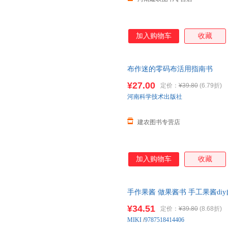
加入购物车
收藏
布作迷的零码布活用指南书
¥27.00
定价：
¥39.80
(6.79折)
河南科学技术出版社
建农图书专营店
加入购物车
收藏
手作果酱 做果酱书 手工果酱d
学教程书籍 果酱美食食谱菜谱书
¥34.51
定价：
¥39.80
(8.68折)
MIKI
/
9787518414406