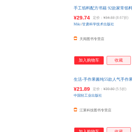
手工馅料配方书籍 92款家常
法书家用菜谱大全烧烤烘焙小吃
¥29.74
定价：
¥34.33
(8.67折)
Miki
/
甘肃科学技术出版社
天阅图书专营店
加入购物车
收藏
生活-手作果酱纯55款人气手
书果酱书水果沙拉点心美食书做
¥21.89
定价：
¥39.80
(5.5折)
中国轻工业出版社
江莱科技图书专营店
加入购物车
收藏