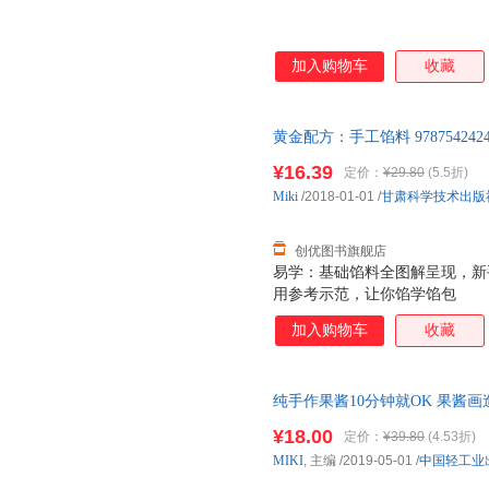
加入购物车
收藏
黄金配方：手工馅料 9787542
七天无理由退货让您购物无忧
¥16.39
定价：
¥29.80
(5.5折)
Miki
/2018-01-01
/
甘肃科学技术出版
创优图书旗舰店
易学：基础馅料全图解呈现，新
用参考示范，让你馅学馅包
加入购物车
收藏
纯手作果酱10分钟就OK 果酱
全书籍 水果沙拉果酱制作书籍 
¥18.00
定价：
¥39.80
(4.53折)
MIKI
, 主编
/2019-05-01
/
中国轻工业