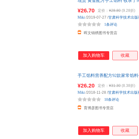
现货 黄金配方手工馅料 收录了
全 菜谱书籍 菜谱书家常菜大全
¥26.70
定价：
¥28.80
(9.28折)
Miki
/2019-07-27
/
甘肃科学技术出版
1条评论
晖文锦绣图书专营店
加入购物车
收藏
手工馅料营养配方92款家常馅
谱书籍 菜谱书家常菜大全食谱书
¥26.20
定价：
¥31.30
(8.38折)
款家常馅料大全好吃过瘾
Miki
/2018-11-28
/
甘肃科学技术出版
10条评论
育博彦图书专营店
加入购物车
收藏