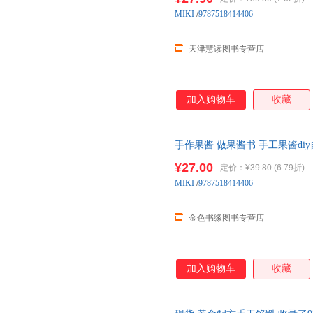
MIKI
/
9787518414406
天津慧读图书专营店
加入购物车
收藏
手作果酱 做果酱书 手工果酱d
学教程书籍 果酱美食食谱食谱书
¥27.00
定价：
¥39.80
(6.79折)
MIKI
/
9787518414406
金色书缘图书专营店
加入购物车
收藏