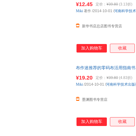
华正版全新 正规发票 多仓就近
¥12.45
定价：
¥39.80
(3.13折)
13284178503
Miki
著作
/2014-10-01
/
河南科学技术
新华书店总店图书专营店
加入购物车
收藏
布作迷推荐的零码布活用指南书 
85%城市次日达，团购优惠咨询
¥19.20
定价：
¥39.80
(4.83折)
Miki
/2014-10-01
/
河南科学技术出版
墨渊图书专营店
加入购物车
收藏