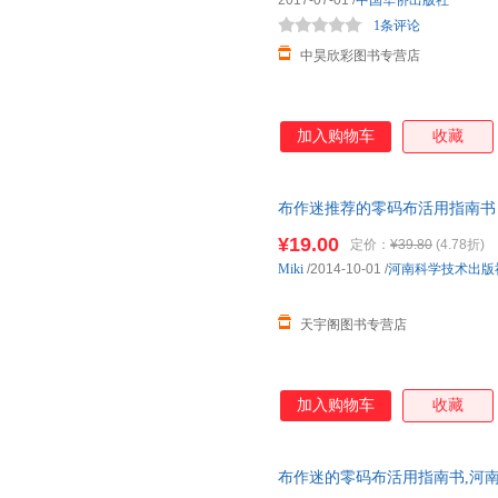
2017-07-01
/
中国华侨出版社
1条评论
中昊欣彩图书专营店
加入购物车
收藏
布作迷推荐的零码布活用指南书
近发货，85%城市次日达，团
¥19.00
定价：
¥39.80
(4.78折)
Miki
/2014-10-01
/
河南科学技术出版
天宇阁图书专营店
加入购物车
收藏
布作迷的零码布活用指南书,河