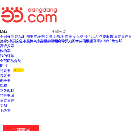
新
窗
口
打
开
无
全部分类
障
全部分类
尾品汇
图书
电子书
音像
影视
时尚美妆
母婴用品
玩具
孕婴服饰
童装童鞋
碍
热搜:
中国文化水墨绘本立秋
早春晴朗
全球通史
死者从不说谎
吾辈如神
9.9元包邮
汽车用品
食品
手机通讯
数码影音
电脑办公
大家电
家用电器
说
高级搜索
明
购物车
页
我的订单
面,
全部商品分类
按
图书
Ctrl
特装书
加
亲签书
波
电子书
浪
课程
键
正版教材
打
特色书城
开
童装童鞋
导
文创
盲
毛边本
模
式
全部商品