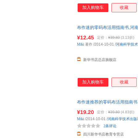
加入购物车
收藏
布作迷的零码布活用指南书,河
华正版全新 正规发票 多仓就近
¥12.45
定价：
¥39.80
(3.13折)
13284178503
Miki
著作
/2014-10-01
/
河南科学技术
新华书店总店旗舰店
加入购物车
收藏
布作迷推荐的零码布活用指南书
近发货，85%城市次日达，团
¥19.20
定价：
¥39.80
(4.83折)
Miki
/2014-10-01
/
河南科学技术出版
2条评论
四川新华书店教育专营店