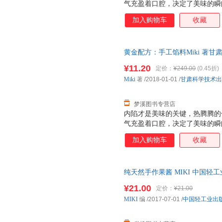
气充盈着口腔，决定了美味的瞬
鱼肉作为基底，变化各式风味的
加入购物车
收藏
行创新口味也都没有遗漏，全部
黄金配方：手工馅料Miki 著甘肃科
保证质量，此书为单本而非一套
¥11.20
定价：
¥249.00
(0.45折)
Miki
著
/2018-01-01
/
甘肃科学技术出
梦溪图书专营店
内陷才是美味的关键，热腾腾的
气充盈着口腔，决定了美味的瞬
鱼肉作为基底，变化各式风味的
加入购物车
收藏
行创新口味也都没有遗漏，全部
纯天然手作果酱 MIKI 中国轻工业出版
¥21.00
定价：
¥21.00
MIKI
编
/2017-07-01
/
中国轻工业出