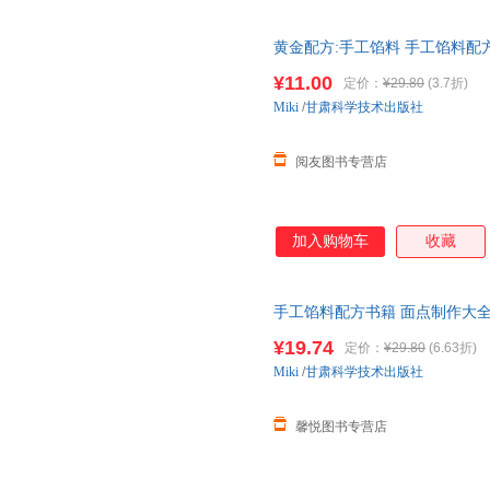
黄金配方:手工馅料 手工馅料
饼糕点制作教程方法书家用菜谱
¥11.00
定价：
¥29.80
(3.7折)
Miki
/
甘肃科学技术出版社
阅友图书专营店
加入购物车
收藏
手工馅料配方书籍 面点制作大
程方法书家用菜谱大全烧烤烘焙
¥19.74
定价：
¥29.80
(6.63折)
联系在线当当客服
Miki
/
甘肃科学技术出版社
馨悦图书专营店