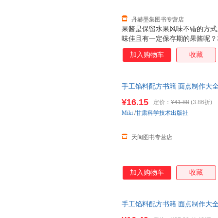
丹赫墨集图书专营店
果酱是保留水果风味不错的方式
味佳且有一定保存期的果酱呢？
酱、双种果酱，到加入香料、花
加入购物车
收藏
践经验，还总结了如何挑选水果
外，本书还列举了若干道果酱料
50种果酱的吃法一一公开。按
手工馅料配方书籍 面点制作大
滋味jue佳，轻轻松松就能为家
程方法书家用菜谱大全烧烤烘焙
¥16.15
定价：
¥41.88
(3.86折)
Miki
/
甘肃科学技术出版社
天阅图书专营店
加入购物车
收藏
手工馅料配方书籍 面点制作大
程方法书家用菜谱大全烧烤烘焙