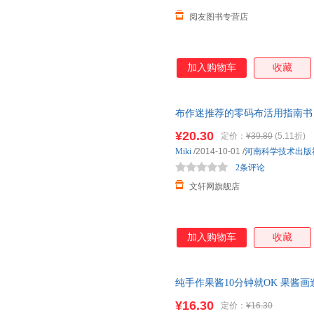
阅友图书专营店
加入购物车
收藏
布作迷推荐的零码布活用指南书
近发货，85%城市次日达，团
¥20.30
定价：
¥39.80
(5.11折)
Miki
/2014-10-01
/
河南科学技术出版
2条评论
文轩网旗舰店
加入购物车
收藏
纯手作果酱10分钟就OK 果酱
全书籍 水果沙拉果酱制作书籍 
¥16.30
定价：
¥16.30