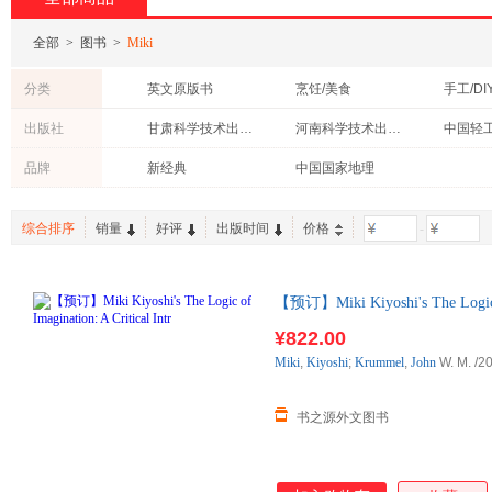
全部
>
图书
>
Miki
分类
英文原版书
烹饪/美食
手工/DI
社会科学
教材
童书
出版社
甘肃科学技术出版社
河南科学技术出版社
中国轻
经济
法律
外语
辽宁教育出版社
品牌
新经典
中国国家地理
中小学用书
管理
考试
其他语种原版书
综合排序
销量
好评
出版时间
价格
-
【预订】Miki Kiyoshi's The Logic
口原版图书，约10-12周到达国
¥822.00
Miki
,
Kiyoshi
;
Krummel
,
John
W. M.
/2
书之源外文图书