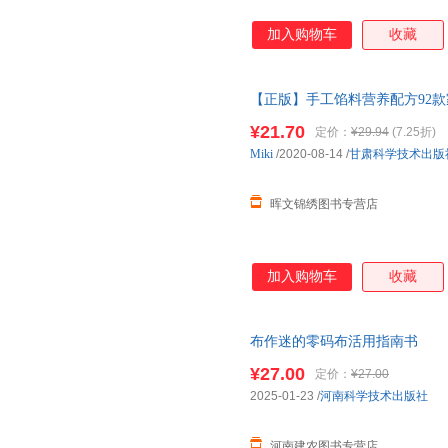
加入购物车
收藏
【正版】手工馅料营养配方92
谱大全 菜谱书籍 菜谱书家常
¥21.70
定价：
¥29.94
(7.25折)
Miki
/2020-08-14
/
甘肃科学技术出版
晖文锦绣图书专营店
加入购物车
收藏
布作迷的零码布活用指南书
¥27.00
定价：
¥27.00
2025-01-23
/
河南科学技术出版社
河南建农图书专营店