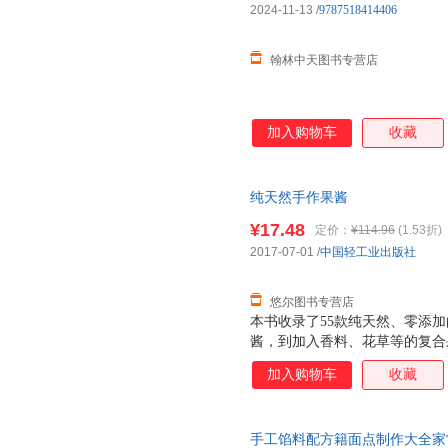
2024-11-13
/
9787518414406
翰林中天图书专营店
加入购物车
收藏
纯天然手作果酱
¥17.48
定价：
¥114.96
(1.53折)
2017-07-01
/
中国轻工业出版社
悠尔图书专营店
本书收录了55款纯天然、零添
酱，到加入香料、花草等的复合
了若干道果酱料理搭配方式，从
加入购物车
收藏
果酱制作小诀窍，从理论到实践
频，扫一扫，跟随视频轻松学
手工馅料配方籍面点制作大全家