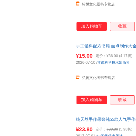
铭悦文化图书专营店
加入购物车
收藏
手工馅料配方书籍 面点制作大
程方法书家用菜谱大全烧烤烘焙
¥15.00
定价：
¥36.00
(4.17折)
2026-07-10
/
甘肃科学技术出版社
弘扬文化图书专营店
加入购物车
收藏
纯天然手作果酱纯55款人气手
品书果酱书水果沙拉点心美食书
¥23.80
定价：
¥39.80
(5.98折)