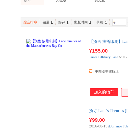
版本
人教版
英文版
电子工业出版社
上海财经大学出版社
王永贵
唐建清
综合排序
销量
好评
出版时间
价格
-
【预售 按需印刷】Lane fa
¥155.00
James
Pillsbury
Lane
/2017
中图图书旗舰店
加入购物车
预订 Lane's Theor
¥99.00
2016-08-15
/
Dorrance Pub