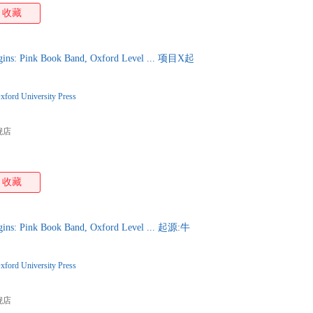
收藏
ns: Pink Book Band, Oxford Level ... 项目X起
xford University Press
舰店
收藏
s: Pink Book Band, Oxford Level ... 起源:牛
xford University Press
舰店