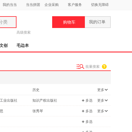
我的当当
当当拼团
企业采购
客户服务
切换无障碍
分类
我的订单
购物车
类
高级搜索
文创
毛边本
批量搜索
妆
品
历史
更多
饰
科学
计算机/网络
工业出版社
知识产权出版社
多选
更多
鞋
经济
用
国家行政学院出版社
中信出版社
思
张秀琴
多选
更多
家庭/家居
饰
海关出版社
商务印书馆
彦
徐岚
多选
邮电出版社
广东人民出版社
马歇尔·古德史密斯
张燕