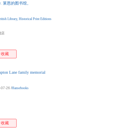
ary. 莱恩的图书馆。
itish Library, Historical Print Editions
舰店
收藏
Lane family memorial
-07-26
/
Hansebooks
收藏