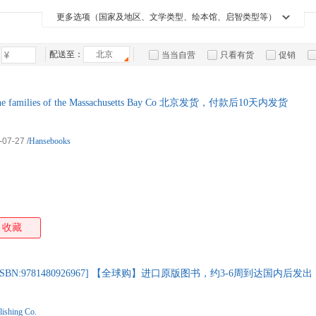
湖南文艺出版社
贵州大学出版社
乔里·约翰
卢泰宏
科特勒
凯勒
箱包皮
更多选项（国家及地区、文学类型、绘本馆、启智类型等）
手表饰
运动户
配送至：
北京
当当自营
只看有货
促销
汽车用
特卖
预售
入驻商家
食品
手机通
milies of the Massachusetts Bay Co 北京发货，付款后10天内发货
数码影
电脑办
-07-27
/
Hansebooks
大家电
家用电
收藏
ies [ISBN:9781480926967] 【全球购】进口原版图书，约3-6周到达国内后发出
lishing Co.