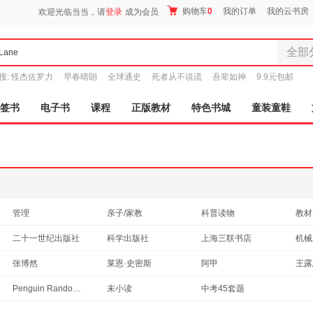
购物车
0
我的订单
我的云书房
欢迎光临当当，请
登录
成为会员
全部
全部分
搜:
怪杰佐罗力
早春晴朗
全球通史
死者从不说谎
吾辈如神
9.9元包邮
尾品汇
图书
签书
电子书
课程
正版教材
特色书城
童装童鞋
电子书
音像
影视
时尚美
母婴用
玩具
管理
亲子/家教
科普读物
教材
孕婴服
政治/军事
哲学/宗教
青春文学
社会
二十一世纪出版社
科学出版社
上海三联书店
机械
童装童
医学
中小学用书
其他语种原版书
建筑
清华大学出版社
上海文艺出版社
社会科学文献出版社
家居日
张博然
莱恩·史密斯
阿甲
王露
成功/励志
文化
心理学
传记
家具装
古吴轩出版社
东方出版社
世界图书出版公司
中国
王蔷
秦阳
菲利普·科特勒
于洪
Penguin Random House
未小读
中考45套题
外语
工具书
旅游/地图
服装
其他
格致出版社
漓江出版社
中国社会科学出版社
人民
何佳讯
董伊人
葆拉·梅特卡夫
鞋