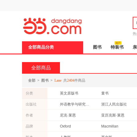
新
窗
口
打
开
无
障
热
碍
说
全部商品分类
图书
特装书
亲
明
页
面,
按
全部商品
Ctrl
加
波
全部
>
图书
>
Lane
共
2404
件商品
浪
键
分类
英文原版书
童书
打
开
自然科学
文学
出版社
外语教学与研究出版社
浙江人民出版社
导
法律
育儿/早教
盲
未来出版社
文汇出版社
作者
尼克·莱恩
亚历克斯·莱恩
模
考试
小说
式
浙江大学出版社
华东师范大学出版社
秦昊
肖娜
品牌
Oxford
Macmillan
港台圖書
艺术
中国电力出版社
中国工人出版社
牛永革
金钰