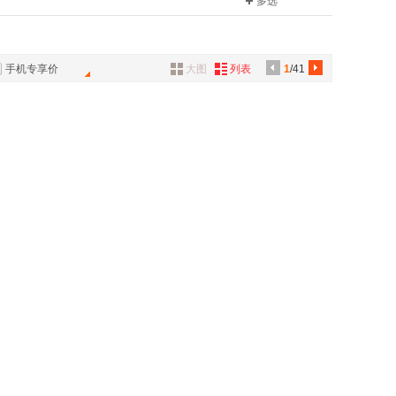
多选
nasa
具
品
外
手机专享价
大图
列表
1
/41
品
讯
音
公
器