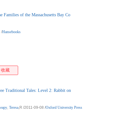
lies of the Massachusetts Bay Co
4
/
Hansebooks
收藏
Traditional Tales: Level 2: Rabbit on
eapy
,
Teresa
,R
/2011-09-08
/
Oxford University Press