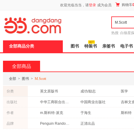
新
购物车
欢迎光临当当，请
登录
成为会员
窗
口
打
开
无
障
热搜:
白狼星
碍
师3
重建秦
说
全部商品分类
图书
特装书
亲签书
电子书
明
页
面,
按
全部商品
Ctrl
加
波
全部
>
图书
>
M.Scott
浪
键
分类
英文原版书
成功/励志
医学
打
开
童书
心理学
政治/军
出版社
中华工商联合出版社
中国商业出版社
吉林文
导
中小学用书
教材
管理
盲
电子工业出版社
上海人民美术出版社
华夏出
作者
m.斯科特·派克
于海生
斯科特
模
投资理财
自然科学
工业技
式
北京大学医学出版社
地震出版社
复旦大
张然
胡晓晔
朱沐
品牌
Penguin Random House
正清出品
文化
科普读物
社会科
中国电力出版社
中信出版社
科学出
法律
哲学/宗教
亲子/家