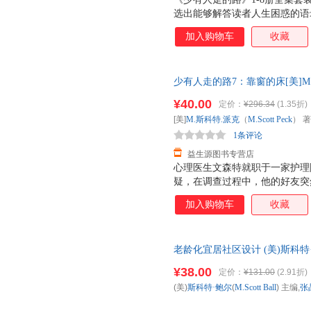
选出能够解答读者人生困惑的语
间，是作者一生思想的精粹！四
加入购物车
收藏
志红、张德芬、胡因梦等名人感
报》、《广州日报》、中央人民
一套人人可读，人人皆受益的心
少有人走的路7：靠窗的床[美]M.斯科
北京联合出版公司97875596
¥40.00
定价：
¥296.34
(1.35折)
子发票！
[美]
M.斯科特.派克
（
M.Scott
Peck
） 
1条评论
益生源图书专营店
心理医生文森特就职于一家护理
疑，在调查过程中，他的好友突
涡。美丽热情的护士、精明能干
加入购物车
收藏
者，随着案件的展开，每个人的
科特·派克的一次伟大尝试，他
人物，并借由一桩凶杀案，让人
老龄化宜居社区设计 (美)斯科特·鲍尔(
形成了精彩纷呈的心理群像。 
科技大学出版社【正版保证】 
可以洞察人们内心的包罗万象，
¥38.00
定价：
¥131.00
(2.91折)
购！
规的心理学著作。
(美)
斯科特·鲍尔
(
M.Scott
Ball
) 主编,
张