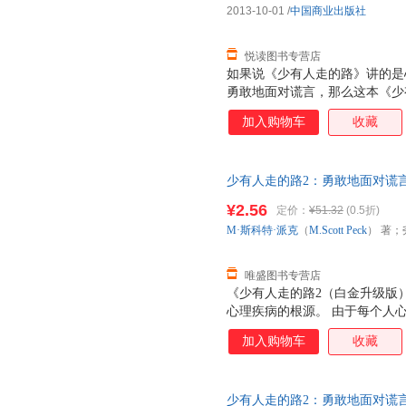
2013-10-01
/
中国商业出版社
题，承受应该承受的痛苦，承担
悦读图书专营店
如果说《少有人走的路》讲的是
勇敢地面对谎言，那么这本《少
错综复杂。 每个人都必须走自
加入购物车
收藏
有现成的答案，某个人的正确之
诉你，人生错综复杂，我们应为
变化而沮丧。生活是什么？生活
少有人走的路2：勇敢地面对谎言 M·
切。所以，我们应该对变化充满
芳 译 9787547206263 
¥2.56
定价：
¥51.32
(0.5折)
M·斯科特·派克
（
M.Scott
Peck
） 著；
唯盛图书专营店
《少有人走的路2（白金升级版
心理疾病的根源。 由于每个人
痛苦时，人们常常会选择逃避，
加入购物车
收藏
不到痛苦，并不意味着痛苦就此
被压抑进潜意识的痛苦，则会以
有勇敢的面对谎言，才能迎接崭
少有人走的路2：勇敢地面对谎言 [美