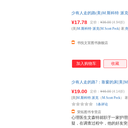
少有人走的路(美)M.斯科特·派克(M
出版社[正版微瑕] 正版微瑕,自
¥17.78
定价：
¥36.00
(4.94折)
多,可开发票,放心选购
(美)
M.斯科特·派克
(
M.Scott
Peck
) 著;
书悦文宣图书旗舰店
加入购物车
收藏
少有人走的路7：靠窗的床[美]M.斯科
北京联合出版公司97875596
¥19.00
定价：
¥46.00
(4.14折)
子发票！
[美]
M.斯科特.派克
（
M.Scott
Peck
） 
1条评论
荣拓图书专营店
心理医生文森特就职于一家护理
疑，在调查过程中，他的好友突