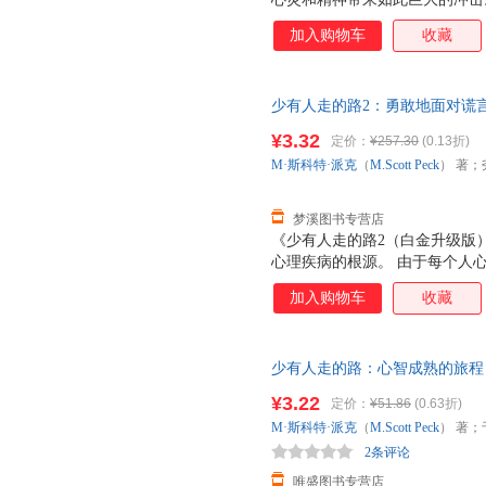
翻译成23种以上的语言；在《纽
加入购物车
收藏
时间。这是出版史上的一大奇迹
而且，至今长盛不衰。 《少有
与理解的意味，它跨越时代限制
少有人走的路2：勇敢地面对谎言M·斯
新、宁静而丰富的生活；它帮助
芳 译吉林文史出版社978754
更称职的、更有理解心的父母。
¥3.32
定价：
¥257.30
(0.13折)
电子发票！
我。 正如本书开篇所言：人生
M·斯科特·派克
（
M.Scott
Peck
） 著；
人生是一场艰辛之旅，心智成熟
恐惧，
梦溪图书专营店
《少有人走的路2（白金升级版
心理疾病的根源。 由于每个人
痛苦时，人们常常会选择逃避，
加入购物车
收藏
不到痛苦，并不意味着痛苦就此
被压抑进潜意识的痛苦，则会以
有勇敢的面对谎言，才能迎接崭
少有人走的路：心智成熟的旅程 M·斯
生、严冬冬 译 978754720
¥3.22
定价：
¥51.86
(0.63折)
M·斯科特·派克
（
M.Scott
Peck
） 著；
2条评论
唯盛图书专营店