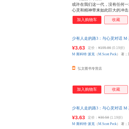
或许在我们这一代，没有任何一
心灵和精神带来如此巨大的冲击
翻译成23种以上的语言；在《纽
加入购物车
收藏
时间。这是出版史上的一大奇迹
而且，至今长盛不衰。 《少有
与理解的意味，它跨越时代限制
少有人走的路3：与心灵对话 M·斯科
新、宁静而丰富的生活；它帮助
张兢 译 吉林文史出版社 线上
更称职的、更有理解心的父母。
¥3.63
定价：
¥195.86
(0.19折)
避免纠纷。
我。 正如本书开篇所言：人生
M·斯科特·派克
（
M.Scott
Peck
） 著；
人生是一场艰辛之旅，心智成熟
恐惧，
弘文图书专营店
加入购物车
收藏
少有人走的路3：与心灵对话 M·斯科
张兢 译 吉林文史出版社 【速
¥3.63
定价：
¥30.58
(1.19折)
退换】
M·斯科特·派克
（
M.Scott
Peck
） 著；