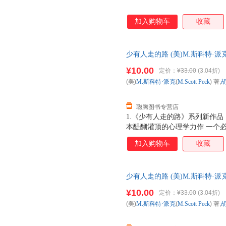
加入购物车
收藏
少有人走的路 (美)M.斯科特·派克(M.
(Andrew Shipita 全国
¥10.00
定价：
¥33.00
(3.04折)
(美)
M.斯科特·派克
(
M.Scott
Peck
) 著,
聪腾图书专营店
1.《少有人走的路》系列新作品
本醍醐灌顶的心理学力作 一个必
一样的鼓声》告诉我们：在恋爱
加入购物车
收藏
中，朋友和同事关系中，上下级
经过混乱的争吵，才能破除以自
家都讲赤裸裸的真话，才能彼此
少有人走的路 (美)M.斯科特·派克(M.
(Andrew Shipita 全国
¥10.00
定价：
¥33.00
(3.04折)
(美)
M.斯科特·派克
(
M.Scott
Peck
) 著,