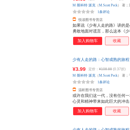
退换】
M·斯科特·派克
（
M.Scott
Peck
） 著；
1条评论
悦读图书专营店
如果说《少有人走的路》讲的是
勇敢地面对谎言，那么这本《少
生错综复杂。 每个人都必须走
加入购物车
收藏
没有现成的答案，某个人的正确
告诉你，人生错综复杂，我们应
的变化而沮丧。生活是什么？生
少有人走的路：心智成熟的旅程 M·斯
切。所以，我们应该对变化充满
生、严冬冬 译【速开发票，优质
¥3.99
定价：
¥108.88
(0.37折)
M·斯科特·派克
（
M.Scott
Peck
） 著；
1条评论
温昕图书专营店
或许在我们这一代，没有任何一
心灵和精神带来如此巨大的冲击
翻译成23种以上的语言；在《纽
加入购物车
收藏
时间。这是出版史上的一大奇迹
而且，至今长盛不衰。 《少有
与理解的意味，它跨越时代限制
少有人走的路：心智成熟的旅程 M·斯