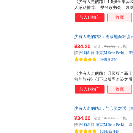
《少有人走的路》1-8册全集套
人感动推荐。 樊登读书会、凤
民广播电台《冬吴相对论》等媒
加入购物车
收藏
心灵读物！
少有人走的路2：勇敢地面对谎
¥34.20
定价：
¥36.00
(9.5折)
[美]
M.斯科特·派克
(
M.Scott
Peck
) ，
正
9369条评论
《少有人走的路》升级版全新上
熟的旅程》创下出版界奇迹之后
加入购物车
收藏
少有人走的路3：与心灵对话（
的心灵洗礼！
¥34.20
定价：
¥36.00
(9.5折)
[美]
M.斯科特·派克
(
M.Scott
Peck
)， 
10843条评论