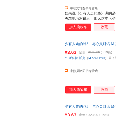
中领文轩图书专营店
如果说《少有人走的路》讲的是
勇敢地面对谎言，那么这本《少
生错综复杂。 每个人都必须走
加入购物车
收藏
没有现成的答案，某个人的正确
告诉你，人生错综复杂，我们应
的变化而沮丧。生活是什么？生
少有人走的路3：与心灵对话 M·斯科
切。所以，我们应该对变化充满
张兢 译 吉林文史出版社 线上
¥3.63
定价：
¥195.86
(0.19折)
避免纠纷。
M·斯科特·派克
（
M.Scott
Peck
） 著；
小熊贝比图书专营店
加入购物车
收藏
少有人走的路3：与心灵对话 M·斯科
张兢 译 吉林文史出版社【达额
¥3.63
定价：
¥23.00
(1.58折)