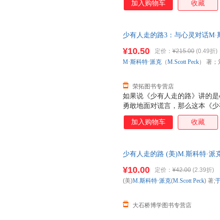
加入购物车
收藏
不到痛苦，并不意味着痛苦就此
被压抑进潜意识的痛苦，则会以
有勇敢的面对谎言，才能迎接崭
少有人走的路3：与心灵对话M·斯科特
张兢 译吉林文史出版社97875
¥10.50
定价：
¥215.00
(0.49折)
套，电子发票！
M·斯科特·派克
（
M.Scott
Peck
） 著；
荣拓图书专营店
如果说《少有人走的路》讲的是
勇敢地面对谎言，那么这本《少
生错综复杂。 每个人都必须走
加入购物车
收藏
没有现成的答案，某个人的正确
告诉你，人生错综复杂，我们应
的变化而沮丧。生活是什么？生
少有人走的路 (美)M.斯科特·派克(M
切。所以，我们应该对变化充满
工商联合出版社 【正版
¥10.00
定价：
¥42.00
(2.39折)
(美)
M.斯科特·派克
(
M.Scott
Peck
) 著;
大石桥博学图书专营店