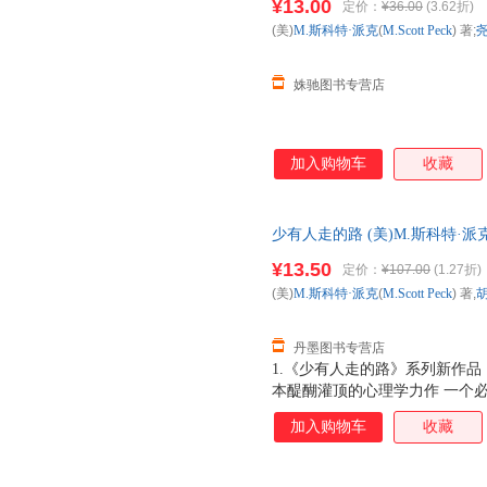
¥13.00
定价：
¥36.00
(3.62折)
我。 正如本书开篇所言：人生
(美)
M.斯科特·派克
(
M.Scott
Peck
) 著;
人生是一场艰辛之旅，心智成熟
恐惧，相反
姝驰图书专营店
加入购物车
收藏
少有人走的路 (美)M.斯科特·派克(M.
(Andrew Shipita
¥13.50
定价：
¥107.00
(1.27折)
(美)
M.斯科特·派克
(
M.Scott
Peck
) 著,
丹墨图书专营店
1.《少有人走的路》系列新作品
本醍醐灌顶的心理学力作 一个必
一样的鼓声》告诉我们：在恋爱
加入购物车
收藏
中，朋友和同事关系中，上下级
经过混乱的争吵，才能破除以自
家都讲赤裸裸的真话，才能彼此