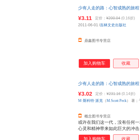
与理解的意味，它跨越时代限制
少有人走的路：心智成熟的旅程 M·斯
新、宁静而丰富的生活；它帮助
生、严冬冬 译 吉林文史出版社
更称职的、更有理解心的父母。
¥3.11
定价：
¥200.04
(0.16折)
套，电子发票。
我。 正如本书开篇所言：人生
2011-06-01
/
吉林文史出版社
人生是一场艰辛之旅，心智成熟
恐惧，
鼎鑫图书专营店
加入购物车
收藏
少有人走的路：心智成熟的旅程 M·斯
生、严冬冬 译 978754720
¥3.02
定价：
¥231.16
(0.14折)
M·斯科特·派克
（
M.Scott
Peck
） 著；
概念图书专营店
或许在我们这一代，没有任何一
心灵和精神带来如此巨大的冲击
翻译成23种以上的语言；在《纽
加入购物车
收藏