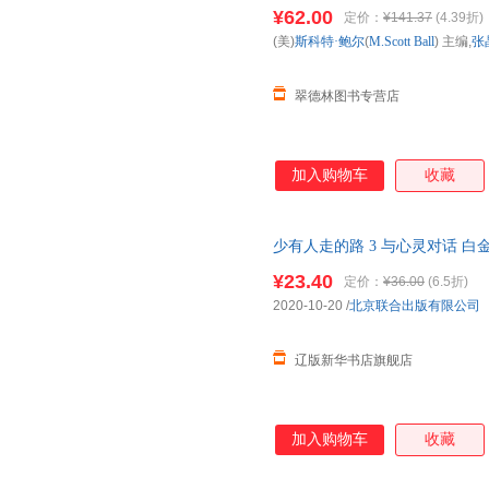
科技大学出版社【正版书】 全
¥62.00
定价：
¥141.37
(4.39折)
购！
(美)
斯科特·鲍尔
(
M.Scott
Ball
) 主编,
张
翠德林图书专营店
加入购物车
收藏
少有人走的路 3 与心灵对话 白金升级版
译者：刘素云 张兢 ，正 正版全
¥23.40
定价：
¥36.00
(6.5折)
2020-10-20
/
北京联合出版有限公司
辽版新华书店旗舰店
加入购物车
收藏