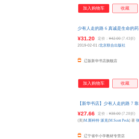
加入购物车
收藏
少有人走的路 6 真诚是生命的药 (美)
9787559628 正版全新书籍 多
¥31.20
定价：
¥42.00
(7.43折)
2019-02-01
/
北京联合出版社
辽版新华书店旗舰店
加入购物车
收藏
【新华书店】少有人走的路 7 靠窗的床
张然 译北京联合出版社
¥27.66
定价：
¥38.00
(7.28折)
(美)
M.斯科特·派克
(
M.Scott
Peck
) 著
辽宁省中小学教材专营店