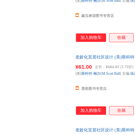
(美)
斯科特·鲍尔
(
M.Scott
Ball
) 主编,
张
鑫泓睿源图书专营店
加入购物车
收藏
老龄化宜居社区设计 (美)斯科特·鲍尔(
科技大学出版社【正版保证】 
¥61.00
定价：
¥161.37
(3.79折)
购！
(美)
斯科特·鲍尔
(
M.Scott
Ball
) 主编,
张
墨雨图书专营店
加入购物车
收藏
老龄化宜居社区设计 (美)斯科特·鲍尔(