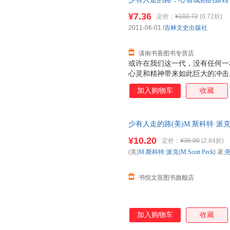
新、宁静而丰富的生活；它帮助
生、严冬冬 译 978754720
更称职的、更有理解心的父母。
¥7.36
定价：
¥102.72
(0.72折)
我。 正如本书开篇所言：人生
2011-06-01
/
吉林文史出版社
人生是一场艰辛之旅，心智成熟
恐惧，
潢南书香图书专营店
或许在我们这一代，没有任何一
心灵和精神带来如此巨大的冲击
翻译成23种以上的语言；在《纽
加入购物车
收藏
时间。这是出版史上的一大奇迹
而且，至今长盛不衰。 《少有
与理解的意味，它跨越时代限制
少有人走的路(美)M.斯科特·派克(M
新、宁静而丰富的生活；它帮助
出版社[正版微瑕] 正版微瑕,自
更称职的、更有理解心的父母。
¥10.20
定价：
¥36.00
(2.84折)
多,可开发票,放心选购
我。 正如本书开篇所言：人生
(美)
M.斯科特·派克
(
M.Scott
Peck
) 著;
人生是一场艰辛之旅，心智成熟
恐惧，
书悦文宣图书旗舰店
加入购物车
收藏