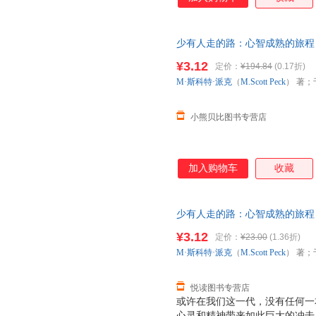
时间。这是出版史上的一大奇迹
而且，至今长盛不衰。 《少有
与理解的意味，它跨越时代限制
少有人走的路：心智成熟的旅程 M·斯
新、宁静而丰富的生活；它帮助
生、严冬冬 译 吉林文史出版社
更称职的、更有理解心的父母。
¥3.12
定价：
¥194.84
(0.17折)
下单，避免纠纷。
我。 正如本书开篇所言：人生
M·斯科特·派克
（
M.Scott
Peck
） 著；
人生是一场艰辛之旅，心智成熟
恐惧，
小熊贝比图书专营店
加入购物车
收藏
少有人走的路：心智成熟的旅程 M·斯
生、严冬冬 译 吉林文史出版社
¥3.12
定价：
¥23.00
(1.36折)
由退换】
M·斯科特·派克
（
M.Scott
Peck
） 著；
悦读图书专营店
或许在我们这一代，没有任何一
心灵和精神带来如此巨大的冲击