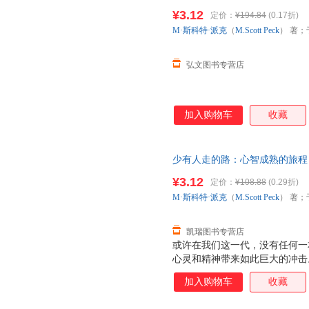
生、严冬冬 译 吉林文史出版社
更称职的、更有理解心的父母。
¥3.12
定价：
¥194.84
(0.17折)
下单，避免纠纷。
我。 正如本书开篇所言：人生
M·斯科特·派克
（
M.Scott
Peck
） 著；
人生是一场艰辛之旅，心智成熟
恐惧，
弘文图书专营店
加入购物车
收藏
少有人走的路：心智成熟的旅程 M·斯
生、严冬冬 译【正版】 【速开
¥3.12
定价：
¥108.88
(0.29折)
M·斯科特·派克
（
M.Scott
Peck
） 著；
凯瑞图书专营店
或许在我们这一代，没有任何一
心灵和精神带来如此巨大的冲击
翻译成23种以上的语言；在《纽
加入购物车
收藏
时间。这是出版史上的一大奇迹
而且，至今长盛不衰。 《少有