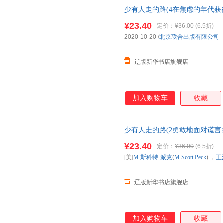
少有人走的路(4在焦虑的年代获得精神
Peck)， 译者：尧俊芳 ，正清
¥23.40
定价：
¥36.00
(6.5折)
2020-10-20
/
北京联合出版有限公司
辽版新华书店旗舰店
加入购物车
收藏
少有人走的路(2勇敢地面对谎言白金升
Peck) ，正清出品 978755 
¥23.40
定价：
¥36.00
(6.5折)
[美]
M.斯科特·派克
(
M.Scott
Peck
) ，
正
辽版新华书店旗舰店
加入购物车
收藏