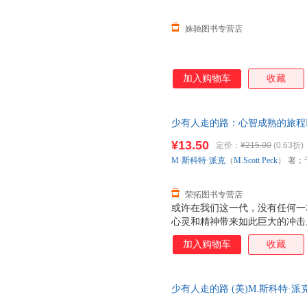
姝驰图书专营店
加入购物车
收藏
少有人走的路：心智成熟的旅程M·斯
生、严冬冬 译吉林文史出版社9
¥13.50
定价：
¥215.00
(0.63折)
套，电子发票！
M·斯科特·派克
（
M.Scott
Peck
） 著；
荣拓图书专营店
或许在我们这一代，没有任何一
心灵和精神带来如此巨大的冲击
翻译成23种以上的语言；在《纽
加入购物车
收藏
间。这是出版史上的一大奇迹。
且，至今长盛不衰。 《少有人
理解的意味，它跨越时代限制，
少有人走的路 (美)M.斯科特·派克(M
新、宁静而丰富的生活；它帮助
合出版社 【正版】
更称职的、更有理解心的父母。