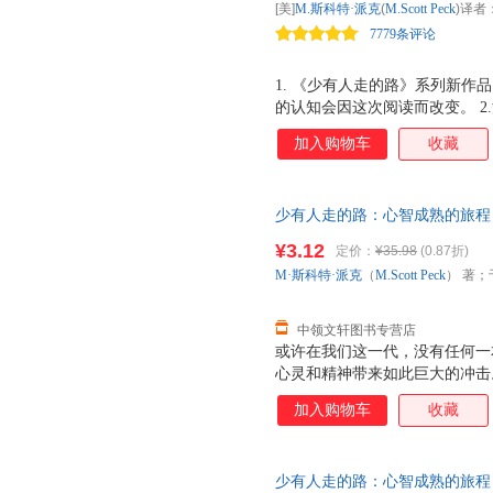
[美]
M.斯科特·派克
(
M.Scott
Peck
)译者
7779条评论
1. 《少有人走的路》系列新作
的认知会因这次阅读而改变。 
真诚对人类产生的巨大作用。书
加入购物车
收藏
面，其中关于自恋、意识成长等
心，派克对人性的剖析，也在本
少有人走的路：心智成熟的旅程 M·斯
生、严冬冬 译 吉林文史出版社
¥3.12
定价：
¥35.98
(0.87折)
无理由退换】
M·斯科特·派克
（
M.Scott
Peck
） 著；
中领文轩图书专营店
或许在我们这一代，没有任何一
心灵和精神带来如此巨大的冲击
翻译成23种以上的语言；在《纽
加入购物车
收藏
时间。这是出版史上的一大奇迹
而且，至今长盛不衰。 《少有
与理解的意味，它跨越时代限制
少有人走的路：心智成熟的旅程 M·斯
新、宁静而丰富的生活；它帮助