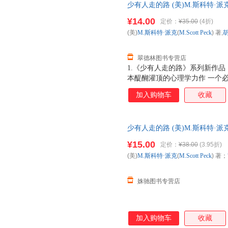
少有人走的路 (美)M.斯科特·派克(M.
(Andrew Shipita 全国
¥14.00
定价：
¥35.00
(4折)
(美)
M.斯科特·派克
(
M.Scott
Peck
) 著,
翠德林图书专营店
1.《少有人走的路》系列新作品
本醍醐灌顶的心理学力作 一个必
一样的鼓声》告诉我们：在恋爱
加入购物车
收藏
中，朋友和同事关系中，上下级
经过混乱的争吵，才能破除以自
家都讲赤裸裸的真话，才能彼此
少有人走的路 (美)M.斯科特·派克(M
(Andrew Shipita
¥15.00
定价：
¥38.00
(3.95折)
(美)
M.斯科特·派克
(
M.Scott
Peck
) 著；
姝驰图书专营店
加入购物车
收藏