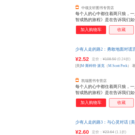
中领文轩图书专营店
每个人的心中都住着两只狼，一
智成熟的旅程》是在告诉我们如
走的路2：勇敢地面对谎言》则
加入购物车
收藏
需要诚实，而恶狼害怕的则是诚
呢？因为谎言的本质是掩盖真相
愿意承受面对问题和解决问题所
少有人走的路2：勇敢地面对谎言 [美
人会颠倒是非，混淆黑白，变得
尧俊芳 译【正版】 【速开发票
言产生的。这就像单词“生命”——
¥2.52
定价：
¥108.50
(0.24折)
evil 。 勇敢地面对谎言，
[美]
M·斯科特·派克
（
M.Scott
Peck
） 
题，承受应该承受的痛苦，承担
凯瑞图书专营店
每个人的心中都住着两只狼，一
智成熟的旅程》是在告诉我们如
走的路2：勇敢地面对谎言》则
加入购物车
收藏
需要诚实，而恶狼害怕的则是诚
呢？因为谎言的本质是掩盖真相
愿意承受面对问题和解决问题所
少有人走的路3：与心灵对话 [美]M
人会颠倒是非，混淆黑白，变得
云、张兢 译 中国商业出版社 
言产生的。这就像单词“生命”——
¥2.60
定价：
¥23.64
(1.1折)
evil 。 勇敢地面对谎言，