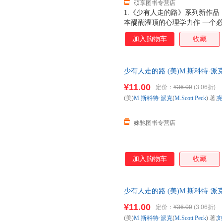
硕享图书专营店
1.《少有人走的路》系列新作品
本醍醐灌顶的心理学力作 一个必
一样的鼓声》告诉我们：在恋爱
加入购物车
收藏
中，朋友和同事关系中，上下级
经过混乱的争吵，才能破除以自
家都讲赤裸裸的真话，才能彼此
少有人走的路 (美)M.斯科特·派克(M
合出版社 【正版】
¥11.00
定价：
¥36.00
(3.06折)
(美)
M.斯科特·派克
(
M.Scott
Peck
) 著;
姝驰图书专营店
加入购物车
收藏
少有人走的路 (美)M.斯科特·派克(M
商联合出版社 【正版】
¥11.00
定价：
¥36.00
(3.06折)
(美)
M.斯科特·派克
(
M.Scott
Peck
) 著;