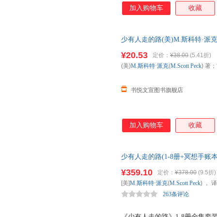
涡。美丽热情的护士、精明能干
加入购物车
收藏
者，随着案件的展开，每个人的
科特·派克的一次伟大尝试，他
人物，并借由一桩凶杀案，让人
少有人走的路(美)M.斯科特·派克(M.
形成了精彩纷呈的心理群像。 
(Andrew Shipital 正版微
可以洞察人们内心的包罗万象，
¥20.53
定价：
¥38.00
(5.41折)
可开发票,放心选购
规的心理学著作。
(美)
M.斯科特·派克
(
M.Scott
Peck
) 著；
书悦文宣图书旗舰店
加入购物车
收藏
少有人走的路(1-8册+冥想手
物
¥359.10
定价：
¥378.00
(9.5折)
[美]
M.斯科特·派克
(
M.Scott
Peck
) ， 
263条评论
公司
《少有人走的路》1-8册全集套