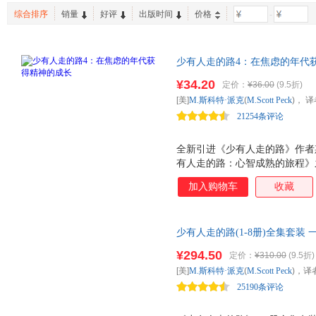
综合排序
销量
好评
出版时间
价格
-
少有人走的路4：在焦虑的年代
作者斯科特·派克60岁的力作
¥34.20
定价：
¥36.00
(9.5折)
[美]
M.斯科特·派克
(
M.Scott
Peck
)， 
21254条评论
公司
全新引进《少有人走的路》作者斯
有人走的路：心智成熟的旅程》
加入购物车
收藏
少有人走的路(1-8册)全集套
¥294.50
定价：
¥310.00
(9.5折)
[美]
M.斯科特·派克
(
M.Scott
Peck
)，译
25190条评论
出版有限公司