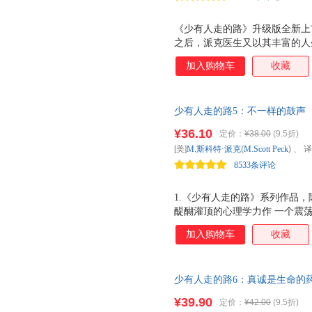
有限公司
《少有人走的路》升级版全新上
之后，派克医生又以其丰富的人
开这本书需要勇气，这本书也一
加入购物车
收藏
真正的心灵洗礼！
少有人走的路5：不一样的鼓声
特·派克的又一全重磅之作：一剂
¥36.10
定价：
¥38.00
(9.5折)
学力作 一个震荡世界的声音—
[美]
M.斯科特·派克
(
M.Scott
Peck
) 、 
8533条评论
联合出版有限公司
1.《少有人走的路》系列作品，
醍醐灌顶的心理学力作 一个震荡
声》 告诉我们，不管是在夫妻
加入购物车
收藏
关系中，我们都不应该压抑自己
凝听不一样的鼓声，破除以自我
建立起真诚的关系。
少有人走的路6：真诚是生命的
市！ 这个时代迫切需要这本书
¥39.90
定价：
¥42.00
(9.5折)