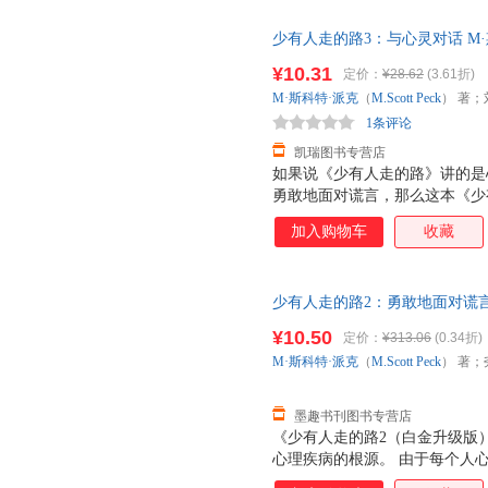
少有人走的路3：与心灵对话 M·斯科
张兢 译【正版】 【速开发票，
¥10.31
定价：
¥28.62
(3.61折)
M·斯科特·派克
（
M.Scott
Peck
） 著；
1条评论
凯瑞图书专营店
如果说《少有人走的路》讲的是
勇敢地面对谎言，那么这本《少
生错综复杂。 每个人都必须走
加入购物车
收藏
没有现成的答案，某个人的正确
告诉你，人生错综复杂，我们应
的变化而沮丧。生活是什么？生
少有人走的路2：勇敢地面对谎言M·斯
切。所以，我们应该对变化充满
芳 译吉林文史出版社978754
¥10.50
定价：
¥313.06
(0.34折)
电子发票！
M·斯科特·派克
（
M.Scott
Peck
） 著；
墨趣书刊图书专营店
《少有人走的路2（白金升级版
心理疾病的根源。 由于每个人
痛苦时，人们常常会选择逃避，