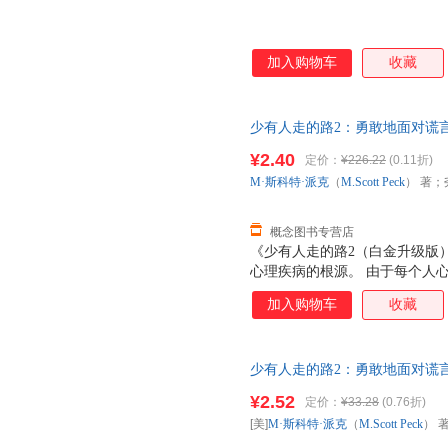
加入购物车
收藏
少有人走的路2：勇敢地面对谎言 M·
芳 译 9787547206263 
¥2.40
定价：
¥226.22
(0.11折)
M·斯科特·派克
（
M.Scott
Peck
） 著；
概念图书专营店
《少有人走的路2（白金升级版
心理疾病的根源。 由于每个人
痛苦时，人们常常会选择逃避，
加入购物车
收藏
不到痛苦，并不意味着痛苦就此
被压抑进潜意识的痛苦，则会以
有勇敢的面对谎言，才能迎接崭
少有人走的路2：勇敢地面对谎
天无理由退换】
¥2.52
定价：
¥33.28
(0.76折)
[美]
M·斯科特·派克
（
M.Scott
Peck
） 