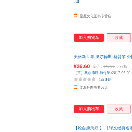
null
星愿文化图书专营店
加入购物车
收藏
美丽新世界 奥尔德斯·赫胥黎 
之一 现当代经典社会小说故事集
¥26.60
定价：
¥45.00
(5.92折)
（英）
奥尔德斯·赫胥黎
/2017-06-01
1条评论
文海轩图书专营店
加入购物车
收藏
【论自愿为奴 】 【译文经典名