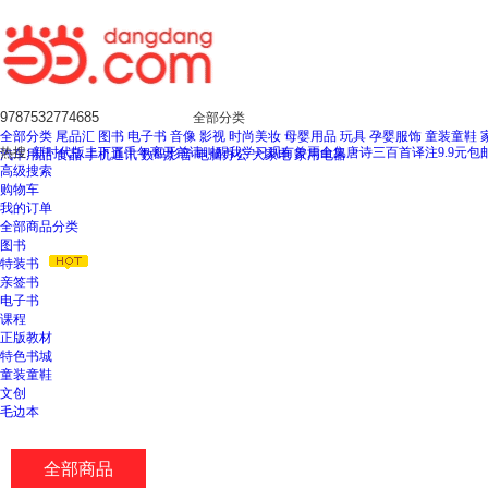
全部分类
全部分类
尾品汇
图书
电子书
音像
影视
时尚美妆
母婴用品
玩具
孕婴服饰
童装童鞋
热搜:
新时代版上下五千年
离开前请叫醒我
学习观
有兽焉全集
唐诗三百首译注
9.9元包
汽车用品
食品
手机通讯
数码影音
电脑办公
大家电
家用电器
高级搜索
购物车
我的订单
全部商品分类
图书
特装书
亲签书
电子书
课程
正版教材
特色书城
童装童鞋
文创
毛边本
全部商品