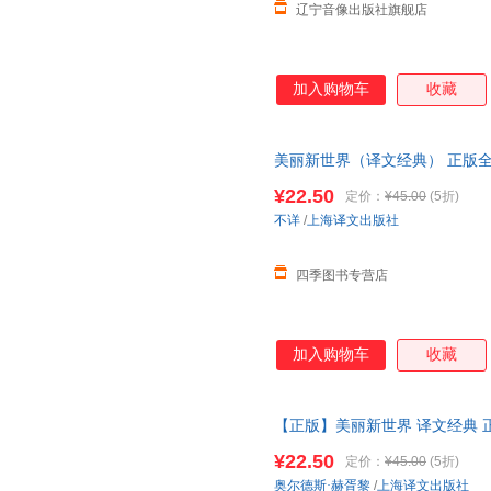
辽宁音像出版社旗舰店
加入购物车
收藏
美丽新世界（译文经典） 正版全
¥22.50
定价：
¥45.00
(5折)
不详
/
上海译文出版社
四季图书专营店
加入购物车
收藏
【正版】美丽新世界 译文经典 
返美丽新世界外国小说图书籍 上
¥22.50
定价：
¥45.00
(5折)
退换货
奥尔德斯·赫胥黎
/
上海译文出版社