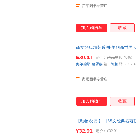
江莱图书专营店
加入购物车
收藏
译文经典精装系列·美丽新世界＜
¥30.41
定价：
¥45.00
(6.76折)
奥尔德斯·赫胥黎
著，
陈超
译
/2017-
尚居图书专营店
加入购物车
收藏
【动物农场 】 【译文经典名著
著 陈超译 一九八四 反乌托邦
¥32.91
定价：
¥32.91
当当客服