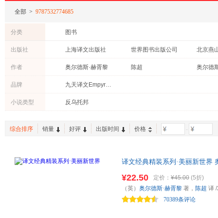
全部
>
9787532774685
分类
图书
出版社
上海译文出版社
世界图书出版公司
北京燕
作者
奥尔德斯·赫胥黎
陈超
奥尔德
品牌
九天译文Empyrean Translation
小说类型
反乌托邦
综合排序
销量
好评
出版时间
价格
-
译文经典精装系列·美丽新世界 
著名的反乌托邦文学经典之一，
¥22.50
定价：
¥45.00
(5折)
们》并称为“反乌托邦”三部曲
（英）
奥尔德斯·赫胥黎
著，
陈超
译
/
论著《重返美丽新世界》。
70389条评论