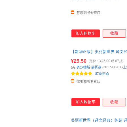
慧读图书专营店
加入购物车
收藏
【新华正版】美丽新世界 译文经典
四 我们 反乌托邦小说三部曲 寓
¥25.50
定价：
¥45.00
(5.67折)
(英)
奥尔德斯·赫胥黎
/2017-06-01
/
上
87条评论
搜书图书专营店
加入购物车
收藏
美丽新世界（译文经典）陈超 
保证质量，此书为单本而非一套