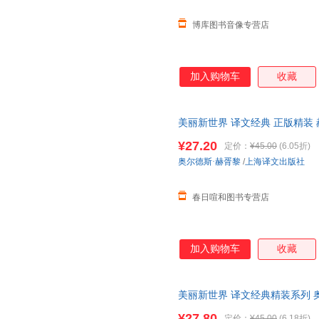
博库图书音像专营店
加入购物车
收藏
美丽新世界 译文经典 正版精装
世界外国小说图书籍 上海译文出
¥27.20
定价：
¥45.00
(6.05折)
当当客服
奥尔德斯·赫胥黎
/
上海译文出版社
春日喧和图书专营店
加入购物车
收藏
美丽新世界 译文经典精装系列 
著名的反乌托邦文学经典之一，
¥27.80
定价：
¥45.00
(6.18折)