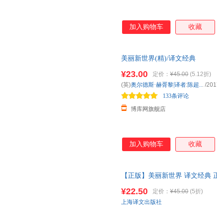
加入购物车
收藏
美丽新世界(精)/译文经典
¥23.00
定价：
¥45.00
(5.12折)
(英)
奥尔德斯·赫胥黎|译者
:
陈超..
.
/201
133条评论
博库网旗舰店
加入购物车
收藏
【正版】美丽新世界 译文经典 
返美丽新世界外国小说图书籍 上
¥22.50
定价：
¥45.00
(5折)
客服有优惠
上海译文出版社