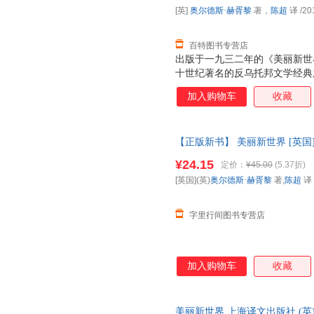
[英]
奥尔德斯·赫胥黎
著，
陈超
译
/20
百特图书专营店
出版于一九三二年的《美丽新世
十世纪著名的反乌托邦文学经典
的《我们》并称为“反乌托邦”
加入购物车
收藏
返美丽新世界》全文收入。 “永
册呈现。 ——克里斯托弗·希钦斯（Chri
【正版新书】 美丽新世界 [英国]
版社
9787532774685
正版图书，
¥24.15
定价：
¥45.00
(5.37折)
[英国](英)
奥尔德斯·赫胥黎
著,
陈超
译
字里行间图书专营店
加入购物车
收藏
美丽新世界 上海译文出版社 (英)奥尔