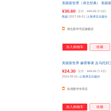
美丽新世界（译文经典） 美丽
¥30.60
定价：
¥45.00
(6.8折)
陈超
/2017-06-01
/
上海译文出版社
湖北新华书店旗舰店
加入购物车
收藏
美丽新世界 赫胥黎著 反乌托邦
会小说名家经典外国小说随笔文
¥24.30
定价：
¥45.00
(5.4折)
2024-05-01
/
上海译文出版社
东润图书专营店
加入购物车
收藏