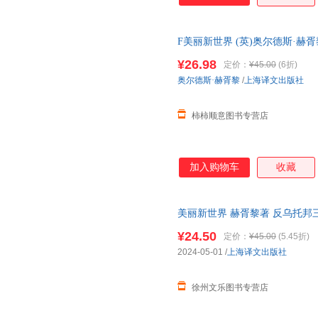
F美丽新世界 (英)奥尔德斯·赫胥黎(
正版图书籍 上海译文出版社 全
¥26.98
定价：
¥45.00
(6折)
奥尔德斯·赫胥黎
/
上海译文出版社
柿柿顺意图书专营店
加入购物车
收藏
美丽新世界 赫胥黎著 反乌托邦
会小说名家经典外国小说随笔文
¥24.50
定价：
¥45.00
(5.45折)
2024-05-01
/
上海译文出版社
徐州文乐图书专营店