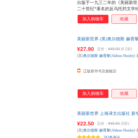
出版于一九三二年的《美丽新世
二十世纪*著名的反乌托邦文学
京的《我们》并称为 反乌托邦
加入购物车
收藏
返美丽新世界》全文收入。
美丽新世界 (英)奥尔德斯·赫胥黎(Ald
9787532774685
上海译文 正版全
¥27.90
定价：
¥45.00
(6.2折)
(英)
奥尔德斯·赫胥黎
(
Aldous
Huxley
) 
辽版新华书店旗舰店
加入购物车
收藏
美丽新世界 上海译文出版社 新
达，团购优惠咨询在线客服！
¥22.50
定价：
¥45.00
(5折)
(英)
奥尔德斯·赫胥黎
(
Aldous
Huxley
) 
582条评论