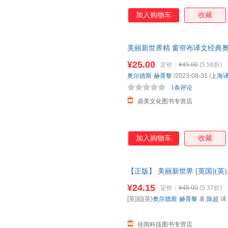
加入购物车
收藏
美丽新世界精 窗帘布译文经典
界名著 九八四 我们上海译文
¥25.00
定价：
¥45.00
(5.56折)
奥尔德斯·赫胥黎
/2023-08-31
/
上海
1条评论
鼎美文化图书专营店
加入购物车
收藏
【正版】 美丽新世界 [英国](英
9787532774685
正版图书，下单
¥24.15
定价：
¥45.00
(5.37折)
[英国](英)
奥尔德斯·赫胥黎
著,
陈超
译
佳阅科技图书专营店