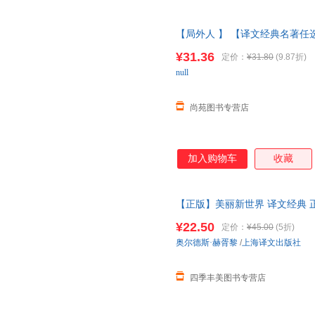
【局外人 】 【译文经典名著任
陈超译 一九八四 反乌托邦小说
¥31.36
定价：
¥31.80
(9.87折)
【让您无忧购物】
null
尚苑图书专营店
加入购物车
收藏
【正版】美丽新世界 译文经典 
返美丽新世界外国小说图书籍 上
¥22.50
定价：
¥45.00
(5折)
奥尔德斯·赫胥黎
/
上海译文出版社
四季丰美图书专营店