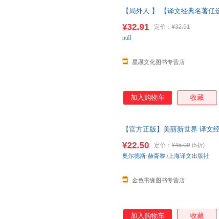
【局外人 】 【译文经典名著任
陈超译 一九八四 反乌托邦小说
¥32.91
定价：
¥32.91
当客服
null
星愿文化图书专营店
加入购物车
收藏
【官方正版】美丽新世界 译文经
附重返美丽新世界外国小说图书
¥22.50
定价：
¥45.00
(5折)
奥尔德斯·赫胥黎
/
上海译文出版社
金色书缘图书专营店
加入购物车
收藏