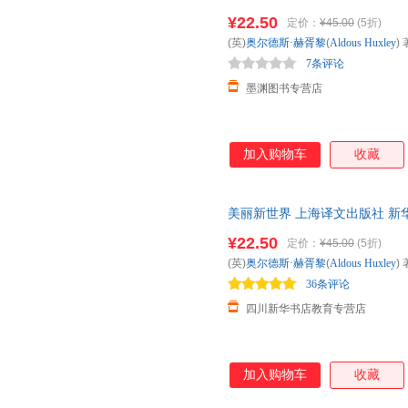
版，多仓就近发货，85%城市
¥22.50
定价：
¥45.00
(5折)
(英)
奥尔德斯·赫胥黎
(
Aldous
Huxley
) 
7条评论
墨渊图书专营店
加入购物车
收藏
美丽新世界 上海译文出版社 新
达，团购优惠咨询在线客服！
¥22.50
定价：
¥45.00
(5折)
(英)
奥尔德斯·赫胥黎
(
Aldous
Huxley
) 
36条评论
四川新华书店教育专营店
加入购物车
收藏