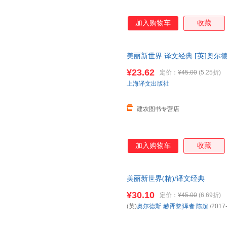
加入购物车
收藏
美丽新世界 译文经典 [英]奥尔德
邦小说三部曲 寓言小说 上海译
¥23.62
定价：
¥45.00
(5.25折)
上海译文出版社
建农图书专营店
加入购物车
收藏
美丽新世界(精)/译文经典
¥30.10
定价：
¥45.00
(6.69折)
(英)
奥尔德斯·赫胥黎|译者
:
陈超
/2017