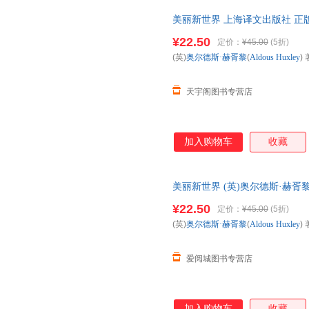
美丽新世界 上海译文出版社 正
次日达，团购优惠咨询在线客服
¥22.50
定价：
¥45.00
(5折)
(英)
奥尔德斯·赫胥黎
(
Aldous
Huxley
) 
天宇阁图书专营店
加入购物车
收藏
美丽新世界 (英)奥尔德斯·赫胥黎(Al
社 新华书店正版，多仓就近发
¥22.50
定价：
¥45.00
(5折)
服！
(英)
奥尔德斯·赫胥黎
(
Aldous
Huxley
) 
爱阅城图书专营店
加入购物车
收藏