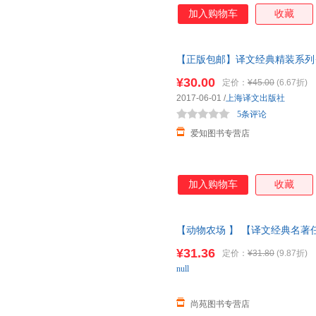
加入购物车
收藏
【正版包邮】译文经典精装系列
作，是二十世纪*著名的反乌托
¥30.00
定价：
¥45.00
(6.67折)
邮速发 假一罚十
2017-06-01
/
上海译文出版社
5条评论
爱知图书专营店
加入购物车
收藏
【动物农场 】 【译文经典名著
著 陈超译 一九八四 反乌托邦
¥31.36
定价：
¥31.80
(9.87折)
【让您无忧购物】
null
尚苑图书专营店