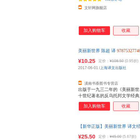
文轩网旗舰店
加入购物车
收藏
美丽新世界 陈超 译
9787532774
后，支持7天无理由退换】
¥10.25
定价：
¥108.50
(0.95折)
2017-06-01
/
上海译文出版社
潢南书香图书专营店
出版于一九三二年的《美丽新世
十世纪著名的反乌托邦文学经典
的《我们》并称为“反乌托邦”
加入购物车
收藏
这是一部寓言作品，展现了赫胥
科学和心理工程，人类从遗传和
成员，完全沦为驯顺的机器，个
【新华正版】美丽新世界 译文经典
《美丽新世界》这部寓言小说杰
四 我们 反乌托邦小说三部曲 寓
《重返美丽新世界》，在这部雄
¥25.50
定价：
¥45.00
(5.67折)
类学知识，比较了现代社会与他