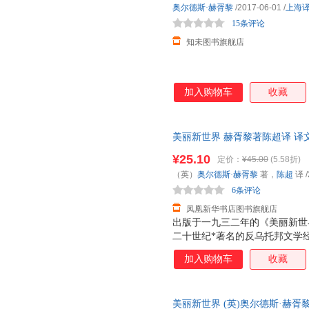
奥尔德斯·赫胥黎
/2017-06-01
/
上海
方方面面，像人口过剩、宣传和
15条评论
言正在成为现实。
知未图书旗舰店
加入购物车
收藏
美丽新世界 赫胥黎著陈超译 译
界名著小说 正版
¥25.10
定价：
¥45.00
(5.58折)
（英）
奥尔德斯·赫胥黎
著，
陈超
译
/
6条评论
凤凰新华书店图书旗舰店
出版于一九三二年的《美丽新世
二十世纪*著名的反乌托邦文学
京的《我们》并称为 反乌托邦
加入购物车
收藏
返美丽新世界》全文收入。
美丽新世界 (英)奥尔德斯·赫胥黎(Al