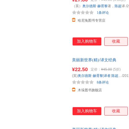
（英）
奥尔德斯·赫胥黎
著，
陈超
译
/2
1条评论
哈尼兔图书专营店
加入购物车
收藏
美丽新世界(精)/译文经典
¥22.50
定价：
¥45.00
(5折)
(英)
奥尔德斯·赫胥黎|译者
:
陈超..
.
/201
8条评论
木垛图书旗舰店
加入购物车
收藏