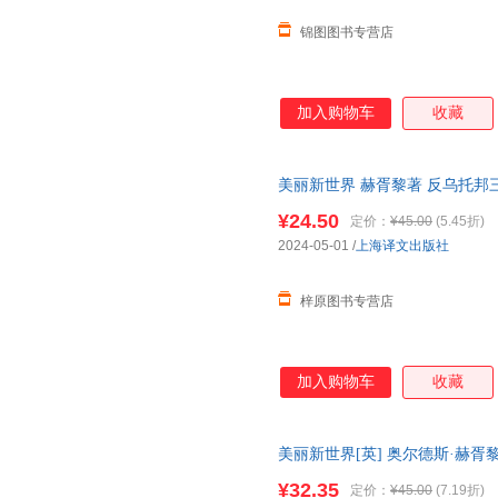
锦图图书专营店
加入购物车
收藏
美丽新世界 赫胥黎著 反乌托邦
会小说名家经典外国小说随笔文
¥24.50
定价：
¥45.00
(5.45折)
2024-05-01
/
上海译文出版社
梓原图书专营店
加入购物车
收藏
美丽新世界[英] 奥尔德斯·赫胥
; 978-7-5327-74
¥32.35
定价：
¥45.00
(7.19折)