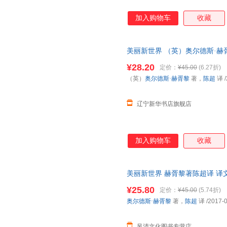
加入购物车
收藏
美丽新世界 （英）奥尔德斯·赫
店正版书籍】
¥28.20
定价：
¥45.00
(6.27折)
（英）
奥尔德斯·赫胥黎
著，
陈超
译
/
辽宁新华书店旗舰店
加入购物车
收藏
美丽新世界 赫胥黎著陈超译 译
界名著小说XH 团购优惠【收
¥25.80
定价：
¥45.00
(5.74折)
无忧！
奥尔德斯·赫胥黎
著，
陈超
译
/2017-
风清文化图书专营店