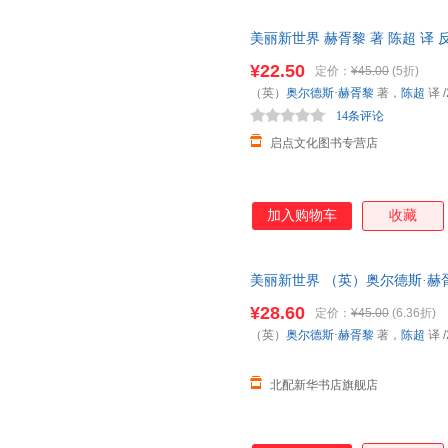
美丽新世界 赫胥黎 著 陈超 
书籍 社会小说名家经典外国小
¥22.50
定价：
¥45.00
(5折)
（英）
奥尔德斯·赫胥黎
著，
陈超
译
/
14条评论
启点文化图书专营店
加入购物车
收藏
美丽新世界 （英）奥尔德斯·赫
书书籍】
¥28.60
定价：
¥45.00
(6.36折)
（英）
奥尔德斯·赫胥黎
著，
陈超
译
/
北配新华书店旗舰店