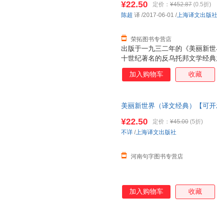
¥22.50
定价：
¥452.87
(0.5折)
陈超
译
/2017-06-01
/
上海译文出版
荣拓图书专营店
出版于一九三二年的《美丽新世
十世纪著名的反乌托邦文学经典
的《我们》并称为“反乌托邦”
加入购物车
收藏
这是一部寓言作品，展现了赫胥
科学和心理工程，人类从遗传和
成员，完全沦为驯顺的机器，个
美丽新世界（译文经典）【可开
《美丽新世界》这部寓言小说杰
《重返美丽新世界》，在这部雄
¥22.50
定价：
¥45.00
(5折)
类学知识，比较了现代社会与他
不详
/
上海译文出版社
方方面面，像人口过剩、宣传和
言正在成为现实。
河南句字图书专营店
加入购物车
收藏