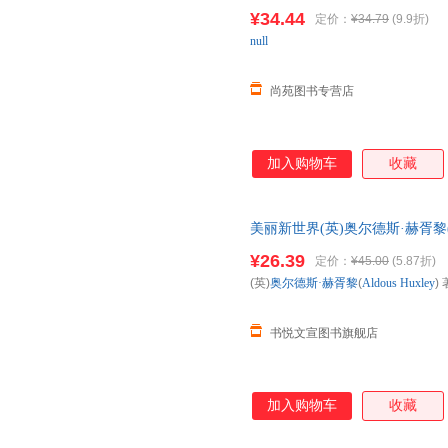
著 陈超译 一九八四 反乌托邦小
¥34.44
定价：
¥34.79
(9.9折)
【让您无忧购物】
null
尚苑图书专营店
加入购物车
收藏
美丽新世界(英)奥尔德斯·赫胥黎(Al
社[正版微瑕] 正版微瑕,自有库
¥26.39
定价：
¥45.00
(5.87折)
开发票,放心选购
(英)
奥尔德斯·赫胥黎
(
Aldous
Huxley
) 
书悦文宣图书旗舰店
加入购物车
收藏