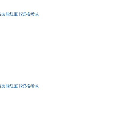
顾娟
华
张欣
与技能红宝书资格考试
王琼
媛
刘杨
克拉克
霞
朱玲
东
张少华
钧
熊斌
曲一线
刘珊珊
与技能红宝书资格考试
李惠芳
陈超
赵晖
张岱
杨艳
琪
吴忠豪