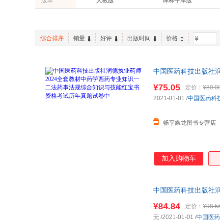
版本
人教版
译林牛津版
清华大学出版社
现代教育出版社
张万金
陈有亮
中小学教科书
休闲/爱好
四川大学出版社
同济大学出版社
张景岳
李敏
英文原版书
辽宁科学技术出版社
江西人民出版社
赵学敏
王建国
综合排序
销量
好评
出版时间
价格
-
首都师范大学出版社
北京工业大学出版社
张介眉
宿凌
人民军医出版社
内蒙古科学技术出版社
石学敏
彭成
山西科学技术出版社
中国医药科技出版社润
延边教育出版社
刘剑锋
印会河
历年真题试卷中 可开
科学技术文献出版社
辽宁人民出版社
¥75.05
定价：
¥80.0
周琦
张宇
2021-01-01
/
中国医药科
张丽
张登本
苏轼
黄龙祥
畅享鑫龙图书专营店
李明轩
焦振廉
李经纬
周祯祥
刘鹏
高濂
加入购物车
张虹
张伯礼
程晓光
张燕
中国医药科技出版社润
卢先明
刘刚
历年真题中药综
¥84.84
定价：
¥98.5
王君
李丽
无
/2021-01-01
/
中国医药