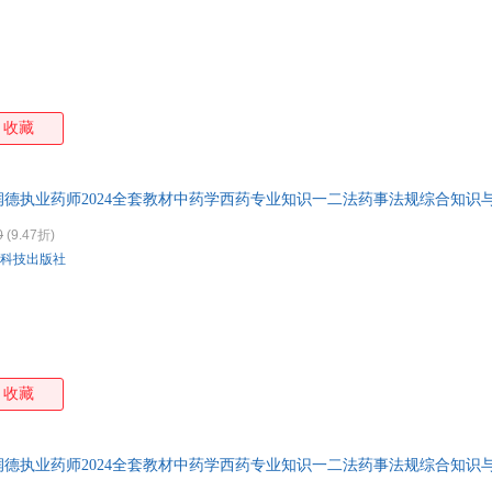
王浩
刘更生
李桂兰
张煜
胡大一
杨军
王晓波
沈建
顾漫
张瑜
邱贵兴
李少
王倩
刘志芳
刘应科
刘岩
收藏
徐伟
李建
王鹏
唐玲
张冰
王拥军
王丽华
李华
德执业药师2024全套教材中药学西药专业知识一二法药事法规综合知识
李淼
张廷模
张介宾
徐蕾
张莉
王晓玲
王璐
王健
0
(9.47折)
科技出版社
王莉
王军
谭静
梁轶
张敏
叶天士
徐荣谦
吴军
杨飞
孙静
李可
李丛
王金贵
罗文华
李芳
纪再
张晓林
张硕
张慧
张奉
收藏
孙庆伟
刘阳
刘春英
曹烨
杨金萍
吴晶
吴江
王立
德执业药师2024全套教材中药学西药专业知识一二法药事法规综合知识
李强
李靖
郭应禄
陈伟