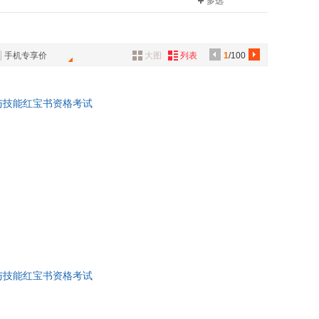
多选
出版社
浙江教育出版社
邈
王建
具
DIY
课程
陕西人民教育出版社
陕西人民出版社
品
马维骐
出版社
福建科学技术出版社
外
东
郭卫军
手机专享价
大图
列表
1
/100
品
出版社
五洲传播出版社
川
蒋力生
大学出版社
山西教育出版社
德
张蕾
讯
与技能红宝书资格考试
地图出版社
浙江古籍出版社
王欣
音
高静
公
李斌
器
陈国华
荣
李欣
陈家旭
左季云
芸
唐晓伟
南征
与技能红宝书资格考试
波
黄耀华
有
朱迅