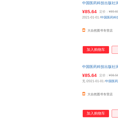
中国医药科技出版社润
张珂
颐恒
历年真题试卷中
海霞
¥85.64
陈勇
定价：
¥89.6
2021-01-01
/
中国医药科
赵博
张玮
石远凯
罗玲
大自然图书专营店
方志强
方洁
于天源
徐晖
刘晓
梁莉
加入购物车
方明
陈潇
徐刚
吴宏
中国医药科技出版社润
王兴
王巍
历年真题中药综
¥85.64
定价：
¥98.5
梁峰
李毓佩
无
/2021-01-01
/
中国医药
陈锋
郑磊
王燕
王晓军
大自然图书专营店
林海
李渔
陈静
陈华
加入购物车
王宇
王艳