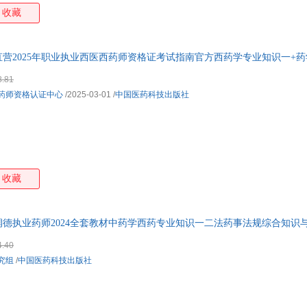
王力
王凯
王骏
王宏
收藏
佟彤
唐纳森
孙幼军
孙敏
施耐庵
沈从文
任小红
秦明
营2025年职业执业西医西药师资格证考试指南官方西药学专业知识一+
刘震云
刘懿
刘耀辉
刘燕
书籍售价高于定价严者慎拍
8.81
李长生
李鹏飞
李敏谊
李蒙
药师资格认证中心
/2025-03-01
/
中国医药科技出版社
老舍
凯瑟琳·拉丝基
金近
黄珊
汉斯·比尔
韩潇
古斯塔夫·施瓦布
古人
高铭
高建华
冯俊
杜建
陈允斌
陈武
陈卫
陈虎
收藏
德执业药师2024全套教材中药学西药专业知识一二法药事法规综合知识
4.40
究组
/
中国医药科技出版社