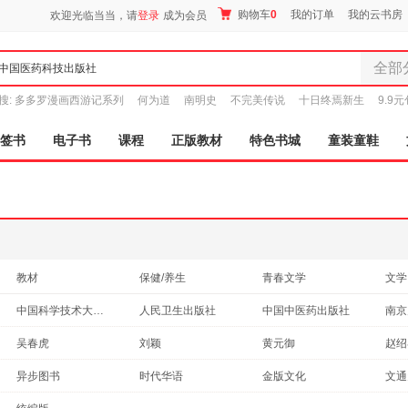
购物车
0
我的订单
我的云书房
欢迎光临当当，请
登录
成为会员
全部
全部分
搜:
多多罗漫画西游记系列
何为道
南明史
不完美传说
十日终焉新生
9.9
尾品汇
图书
签书
电子书
课程
正版教材
特色书城
童装童鞋
电子书
音像
影视
时尚美
母婴用
玩具
教材
保健/养生
青春文学
文学
孕婴服
历史
科普读物
古籍
计算
中国科学技术大学出版社
人民卫生出版社
中国中医药出版社
童装童
传记
自然科学
外语
经济
上海科学技术出版社
中西书局
电子工业出版社
家居日
人民
吴春虎
刘颖
黄元御
赵绍
时尚/美妆
成功/励志
艺术
烹饪
家具装
天津科学技术出版社
西安出版社
辽宁少年儿童出版社
中南
张锡纯
彭子益
刘伟
张涵
异步图书
时代华语
金版文化
文通
心理学
工具书
孕产/胎教
服装
农业
科学出版社
黄山书社
华文出版社
华语
杨建宇
张伟
李宁
左根
阳光秀美
紫图图书
新世界青春
鞋
中考
旅游/地图
二手书
动漫/幽默
体育