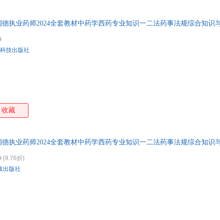
李大魁
凯斯
金征宇
黄琳
郑志忠
郑雯
郑敏
赵庆
德执业药师2024全套教材中药学西药专业知识一二法药事法规综合知识
徐远
徐敏
魏捷
王旭
3
孙楠
孙广仁
吕艳
刘媛
科技出版社
梁爽
栗占国
李硕
李锋
陈宇
陈卫平
陈晟
曹红
张旭
张星
张晓东
张卫
张华
杨晖
徐静
徐国
收藏
王俊
王静
王建安
王华
钱超尘
欧瑜
孟超
卢敏
德执业药师2024全套教材中药学西药专业知识一二法药事法规综合知识
梁燕
李杨
李维风
李群
葛均波
陈阳
陈玮
陈莉
0
(9.76折)
技出版社
朱昊鲲
周翔
脂砚斋
郑芳
张丽丽
张丽华
张坤
张昊
俞敏洪
于欣
于坚
伊索
亚米契斯
徐新
肖复兴
吴钟