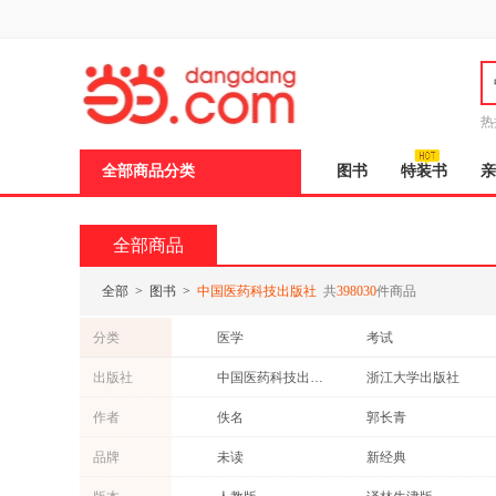
新
窗
口
打
开
无
障
热
碍
说
全部商品分类
图书
特装书
亲
明
页
面,
按
全部商品
Ctrl
加
波
全部
>
图书
>
中国医药科技出版社
共
398030
件商品
浪
键
分类
医学
考试
打
开
中小学用书
法律
出版社
中国医药科技出版社
浙江大学出版社
导
小说
工业技术
盲
接力出版社
西藏人民出版社
作者
佚名
郭长青
模
建筑
管理
式
中国华侨出版社
作家出版社
吴谦
李时珍
品牌
未读
新经典
亲子/家教
其他
广东科技出版社
北京科学技术出版社
尹安春
侠名
囚徒健身
接力出版社
政治/军事
两性关系