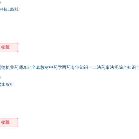
4
刘斌
李洁
李宏
黄建
科技出版社
张彬
王芳
孙涛
明·
李春雨
科恩
丁云
陈宏
张静
尹一兵
徐洁
向红
王辰
刘霞
陈晶
陈杰
收藏
刘君
李丽娟
李建华
袁了
王波
田代华
马辉
刘志
金虹
姜开运
贾永艳
陈燕
德执业药师2024全套教材中药学西药专业知识一二法药事法规综合知识
杨磊
王朔
王敬
尚德
4
贺旭
高希言
陈晖
朱建
技出版社
张登
张斌
杨全
吴欣
王丽红
刘勇
刘毅
刘亚
李帅
李凯
雷霆
蒋莉
张一帆
张清
张婧
张峰
收藏
王书荃
王红卫
田浩
刘学
郭宏
丛玉隆
陈敏
蔡翔