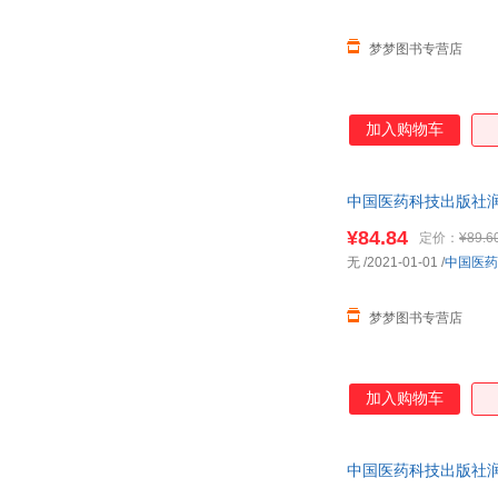
朱锦善
徐峰
姚静
杨红
梦梦图书专营店
记录
施琪嘉
金·李东垣
张丹
加入购物车
崔丽英
杨帆
陈宁
张琦
王彬
中国医药科技出版社润
刘帆
历年真题试卷中
李鹏
周玉坤
¥84.84
定价：
¥89.6
无
/2021-01-01
/
中国医药
刘芳
熊磊
高琳
张倩
梦梦图书专营店
张强
张健
朱琳
叶秉仁
常立
朱颖
加入购物车
王平
王磊
张海涛
杨颖
中国医药科技出版社润
钱睿哲
李晓红
历年真题试卷中