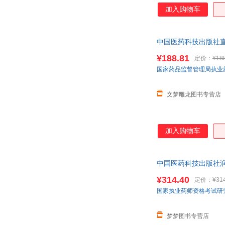
吴中朝
王茜
加入购物车
王伯祥
王斌
宋军
石秀梅
中国医药科技出版社直
马爱农
路志正
2025职业药师 部分
¥188.81
定价：
¥18
刘鹗
刘畅
国家药品监督管理局执业
李汉秋
李博
胡希恕
胡适
文梦雕龙图书专营店
孤狼啸月
宫西达也
戴有炜
程玮
加入购物车
蔡小雄
阿来
中国医药科技出版社润
历年真题试卷
¥314.40
定价：
¥31
国家执业药师资格考试研
梦梦图书专营店