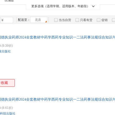
统编版
新星出版社
中国城市出版社
中国言实出版社
中信
陈敬
李维凤
李钧
孙思
箱包皮
更多选项（适用学期、适用版本、年龄段）
家庭/家居
其他语种原版书
投资理财
手工/
上海音乐学院出版社
上海文汇出版社
上海书画出版社
程凯
邓铁涛
刘洋
手表饰
郭华
江西美术出版社
吉林科学技术出版社
河南科学技术出版社
花城
运动户
胡志强
王琳
陈生弟
文爱
配送至：
北京
当当自营
只看有货
促销
合肥工业大学出版社
中医古籍出版社
中国科学技术出版社
汽车用
九州
李刚
杨剑
张艳
唐容
特卖
预售
入驻商家
食品
华龄出版社
商务印书馆
学苑出版社
安徽
贾娴
赵霞
王敏
史欣
手机通
德执业药师2024全套教材中药学西药专业知识一二法药事法规综合知识
开明出版社
当代中国出版社
新疆青少年出版社
星球
钱春梅
缪希雍
李岩
周涛
数码影
发票 如需请联系在线小当当客服
0
(9.39折)
郑小吉
王建新
张建伟
刘强
电脑办
技出版社
李楠
何天有
张琪
大家电
刘敏
家用电
朱丹溪
王刚
汤本求真
李忠
傅强
王琦
李峰
刘桂
王玉
李媛
杨光
王强
承淡安
周子叙
王飞
黄煌
收藏
钱峰
黄勇
高华
于华
杨洁
罗伟
刘明
李平
德执业药师2024全套教材中药学西药专业知识一二法药事法规综合知识
布洛克
张雷
王雷
刘洪
6
(8.61折)
刘艳
陈瑜
朱良春
王大
科技出版社