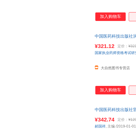
加入购物车
中国医药科技出版社润
历年真题试卷
¥321.12
定价：
¥32
国家执业药师资格考试研
大自然图书专营店
加入购物车
中国医药科技出版社官
药药事管理与法
¥342.74
定价：
¥12
郝国祥
, 主编
/2019-01-01