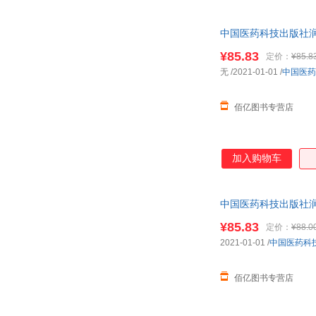
刘涛
李霞
崔玲
陈祥生
中国医药科技出版社润
历年真题试卷中
张婷
张军
¥85.83
定价：
¥85.8
王路
孙阳
无
/2021-01-01
/
中国医药
刘翔
林锐
佰亿图书专营店
金国栋
郭玉英
郑枫
张远
张锐
张建中
加入购物车
王玉霞
王玮
曲黎敏
秦川
中国医药科技出版社润
刘杰
刘昊
历年真题中药综
¥85.83
李彬
黄梅
定价：
¥88.0
2021-01-01
/
中国医药科
尼·奥斯特洛夫斯基
朱家安
张秋生
张宁
佰亿图书专营店
张超
玉冰
杨柳
杨波