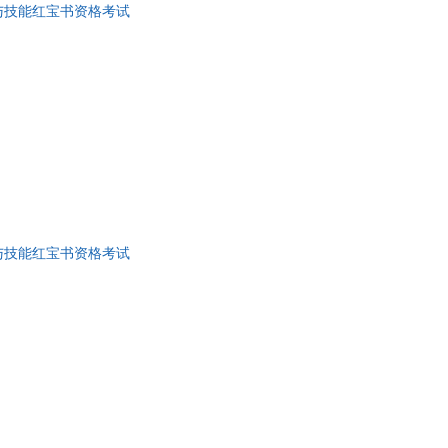
与技能红宝书资格考试
李涛
郑金生
斯科特
韩辉
强
张阳
红
刘瑜
冯薇
倩
许亮
平
王雪
与技能红宝书资格考试
刘爱民
高俊全
吴慧娟
林玲
江
邓辉
东
徐颖
伦
刘秀娟