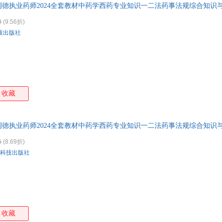
德执业药师2024全套教材中药学西药专业知识一二法药事法规综合知识
王勇
王萍
王辉
刘鹤
陈琳
徐志坚
周国平
郑毅
0
(9.56折)
技出版社
张丽英
徐建国
吴立军
王峰
刘平
刘建平
凌波
李菁
丁洁
陈建伟
钟华
张志
王蕾
沈颖
路勇
刘玉
李静
李飞
李春花
黄芳
收藏
白雪
狄更斯
周文斌
张倩
吴波
王毅
王燕平
王亚
德执业药师2024全套教材中药学西药专业知识一二法药事法规综合知识
王帅
王洁
田杰
宋敏
6
(8.69折)
凯勒
胡明
何平
郭翔
科技出版社
赵峻
张琼
姚大力
夏玲
王慧
汤光
刘志华
刘莹
李雪
李杰
江载芳
郭长
陈恒
赵耀
张芳
杨卫
收藏
王彤
孙鹤
殳儆
罗大