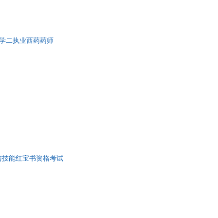
王国荣
孙丽萍
马欣
药学二执业西药药师
刘军
李辉
珊
黄帝
很潮
古龙
邓小华
曹雪芹
与技能红宝书资格考试