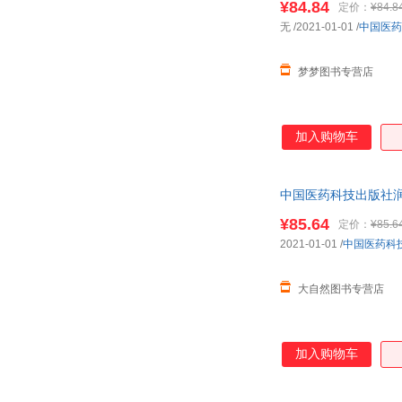
¥84.84
定价：
¥84.8
杨毅
刘莉
无
/2021-01-01
/
中国医药
郑智
张弛
李卫东
李莉
梦梦图书专营店
祝勇
张明
王悦
王杉
加入购物车
谢强
王越
吴浩
王鑫
李林
李晶
中国医药科技出版社润
朱自强
历年真题试卷中
张杰
¥85.64
定价：
¥85.6
刘俊
李振华
2021-01-01
/
中国医药科
张玲
张洁
王志江
王宁
大自然图书专营店
刘峰
李智
陈军
赵阳
加入购物车
杨峰
徐彬
李红萍
胡玲