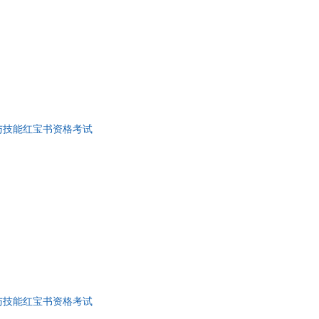
张秀琴
平
李丽霞
波
李琳
李颖
李军
王东
与技能红宝书资格考试
李翔
彭伟
群
李灿东
刘凯
陈波
生
何宁
春
张晨
蔡青
新
王丹
与技能红宝书资格考试
张帆