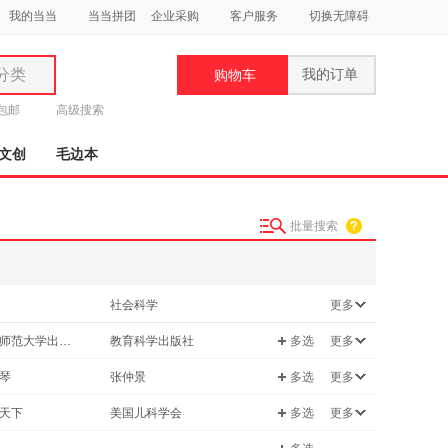
我的当当
当当拼团
企业采购
客户服务
切换无障碍
分类
我的订单
购物车
类
元包邮
高级搜索
文创
毛边本
批量搜索
妆
品
社会科学
更多
饰
机/网络
童书
南京师范大学出版社
教育科学出版社
多选
更多
鞋
文化
用
教育出版社
中国电力出版社
琴
张仲景
多选
更多
/美食
育儿/早教
饰
大学出版社
广西教育出版社
郝国祥
天下
美国儿科学会
多选
更多
/林业
哲学/宗教
教学出版社
机械工业出版社
永
陈修园
45套题
解透教材
/运动
老书/收藏