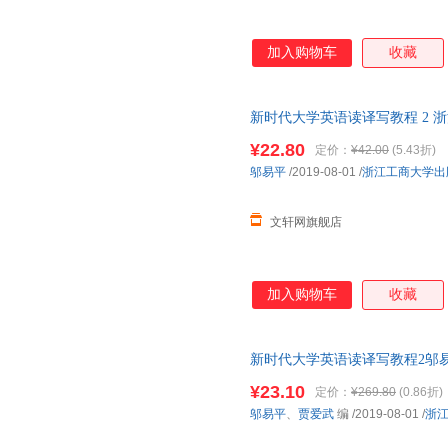
加入购物车
收藏
新时代大学英语读译写教程 2 
发货，85%城市次日达，团购
¥22.80
定价：
¥42.00
(5.43折)
邬易平
/2019-08-01
/
浙江工商大学出
文轩网旗舰店
加入购物车
收藏
新时代大学英语读译写教程2邬
9787517833314 正版旧
¥23.10
定价：
¥269.80
(0.86折)
邬易平
、
贾爱武
编
/2019-08-01
/
浙