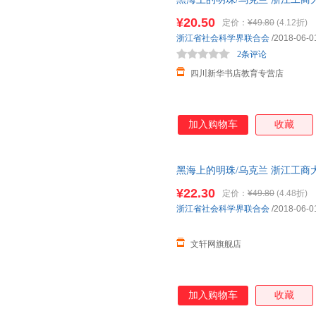
王颖
王秀萍
王萍
85%城市次日达，团购优惠咨询
¥20.50
定价：
¥49.80
(4.12折)
莫里斯·梅特林克
露西·蒙哥马利
刘莹
浙江省社会科学界联合会
/2018-06-0
江涛
黄宇
格雷厄
2条评论
朱宪生
赵玲
四川新华书店教育专营店
吴晗
王鹏程
王健
玛丽·雪莱
刘洋
刘峰
加入购物车
收藏
胡彬
郭玉英
高军
丹尼尔
陈涛
陈俊
奥里森·马登
朱建国
张震
黑海上的明珠/乌克兰 浙江工商
85%城市次日达，团购优惠咨询
王俊
王晨
乔纳森·
¥22.30
定价：
¥49.80
(4.48折)
林达
韩正
陈志华
浙江省社会科学界联合会
/2018-06-0
巴尔扎克
c.s.刘易斯
戈·毕尔
文轩网旗舰店
赵建华
赵丹
张军
王慧
邵灵侠
罗琳
李菁菁
李洁
李华
加入购物车
收藏
贾文浩
鸿雁
洪汛涛