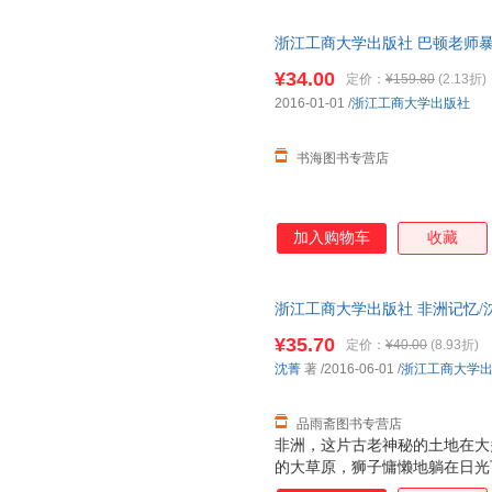
浙江工商大学出版社 巴顿老师暴强
图为准发货，介意勿拍
¥34.00
定价：
¥159.80
(2.13折)
2016-01-01
/
浙江工商大学出版社
书海图书专营店
加入购物车
收藏
浙江工商大学出版社 非洲记忆/
开发票，优质售后，支持7天无
¥35.70
定价：
¥40.00
(8.93折)
沈菁
著
/2016-06-01
/
浙江工商大学
品雨斋图书专营店
非洲，这片古老神秘的土地在大
的大草原，狮子慵懒地躺在日光
人真正知道，在非洲生活是一种