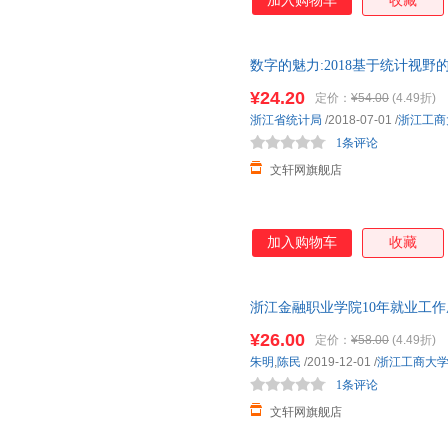
加入购物车
收藏
数字的魅力:2018基于统计视
新华书店正版，多仓就近发货，
¥24.20
定价：
¥54.00
(4.49折)
浙江省统计局
/2018-07-01
/
浙江工商
1条评论
文轩网旗舰店
加入购物车
收藏
浙江金融职业学院10年就业工
10年数据报告 浙江工商大学出
¥26.00
定价：
¥58.00
(4.49折)
次日达，团购优惠咨询在线客服
朱明
,
陈民
/2019-12-01
/
浙江工商大
1条评论
文轩网旗舰店