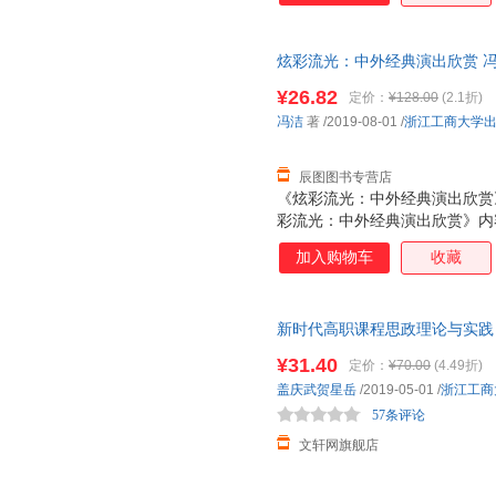
炫彩流光：中外经典演出欣赏 冯洁 著
【速开发票，优质售后，支持7
¥26.82
定价：
¥128.00
(2.1折)
冯洁
著
/2019-08-01
/
浙江工商大学
辰图图书专营店
《炫彩流光：中外经典演出欣赏
彩流光：中外经典演出欣赏》内
面。理论性阐述重点介绍了音乐
加入购物车
收藏
蕾、定位“马戏艺术和街头娱乐
云南原生态歌舞。这些演出形式
目来佐证。通过对一种演出类型
新时代高职课程思政理论与实践
具体的了解。再通过对演出形式
近发货，85%城市次日达，团
有更深入的认识，从而提升对演
¥31.40
定价：
¥70.00
(4.49折)
盖庆武贺星岳
/2019-05-01
/
浙江工商
57条评论
文轩网旗舰店