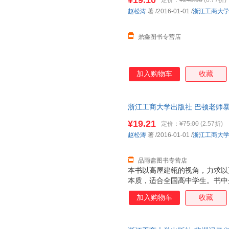
¥19.10
定价：
¥248.96
(0.77折)
赵松涛
著
/2016-01-01
/
浙江工商大
鼎鑫图书专营店
加入购物车
收藏
浙江工商大学出版社 巴顿老师暴
【速开发票，优质售后，支持7
¥19.21
定价：
¥75.00
(2.57折)
赵松涛
著
/2016-01-01
/
浙江工商大
品雨斋图书专营店
本书以高屋建瓴的视角，力求以
本质，适合全国高中学生。书中
律”，字字珠玑，十分有学习价
加入购物车
收藏
片，附带详细解析。