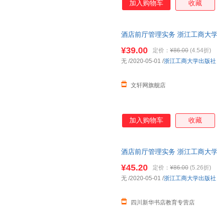
加入购物车
收藏
张伟
张巍巍
张明
杨文彬
杨洁
杨帆
许地山
徐志摩
夏目漱
酒店前厅管理实务 浙江工商大学
城市次日达，团购优惠咨询在线
魏励
王宁
王莉
¥39.00
定价：
¥86.00
(4.54折)
孙海英
司马彦
施民贵
无
/2020-05-01
/
浙江工商大学出版社
蒙哥马利
刘阳
刘洁
文轩网旗舰店
李杰
李晨光
黄晓
韩冰
高山
傅雷
陈亮
陈建伟
陈飞
加入购物车
收藏
埃拉斯伯
阿兰
s.d.辛
酒店前厅管理实务 浙江工商大学
城市次日达，团购优惠咨询在线
¥45.20
定价：
¥86.00
(5.26折)
无
/2020-05-01
/
浙江工商大学出版社
四川新华书店教育专营店