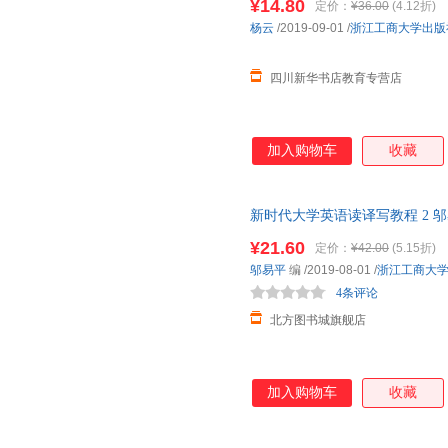
¥14.80
定价：
¥36.00
(4.12折)
杨云
/2019-09-01
/
浙江工商大学出版
四川新华书店教育专营店
加入购物车
收藏
新时代大学英语读译写教程 2 
版图书书籍】 新华书店 正版全新
¥21.60
定价：
¥42.00
(5.15折)
送达
邬易平
编
/2019-08-01
/
浙江工商大
4条评论
北方图书城旗舰店
加入购物车
收藏