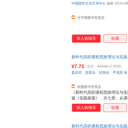
中国国学文化艺术中心
编著
/2015-09
天宇阁图书专营店
加入购物车
收藏
新时代高职课程思政理论与实践
9787517834045 浙江工
¥7.72
定价：
¥20.00
(3.86折)
退换】
盖庆武
、
贺星岳
、
邱旭光
、
尹清杰
编
辰图图书专营店
《新时代高职课程思政理论与实
篇《实践探索》，共七章。从课
体的实践应用，进行了较为全面
加入购物车
收藏
践为落脚点，将课程思政落到实
入；以教学过程为载体，在专业
计为策略，有效提升教学技能，
新时代高职课程思政理论与实践
国优秀传统文化与高校思政教育