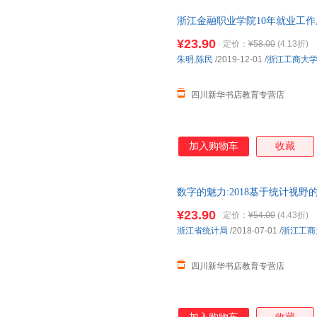
计为策略，有效提升教学技能，
浙江金融职业学院10年就业工
国优秀传统文化与高校思政教育
10年数据报告 浙江工商大学出
业的职业责任感和工匠精神，既
¥23.90
定价：
¥58.00
(4.13折)
次日达，团购优惠咨询在线客服
朱明
,
陈民
/2019-12-01
/
浙江工商大
四川新华书店教育专营店
加入购物车
收藏
数字的魅力:2018基于统计视
新华书店正版，多仓就近发货，
¥23.90
定价：
¥54.00
(4.43折)
浙江省统计局
/2018-07-01
/
浙江工商
四川新华书店教育专营店