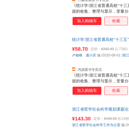
丹赫墨集图书专营店
《统计学/浙江省普通高校“十
据的收集、整理与显示，变量分
回归分析，时间数列分析和统计
加入购物车
收藏
足独立院校培养高水平应用型人
下，降低理论难度，注重具体和
富的例题和习题，力求由浅入深
统计学/浙江省普通高校“十三五
通高校“十三五”新形态教材项目
大学出版社978751783948
力求在解释统计学知识的同时，运
¥58.70
定价：
¥340.40
(1.73折)
子发票！
分析实例，帮助读者明白知识“
卢俊峰
、
龚小庆
编
/2020-08-01
/
浙
浙江省普通高校“十三五”新形态
应用，以嵌入
鸿源图书专营店
《统计学/浙江省普通高校“十
据的收集、整理与显示，变量分
回归分析，时间数列分析和统计
加入购物车
收藏
足独立院校培养高水平应用型人
下，降低理论难度，注重具体和
富的例题和习题，力求由浅入深
浙江省哲学社会科学规划课题论
通高校“十三五”新形态教材项目
浙江工商大学出版社 【速开发
力求在解释统计学知识的同时，运
¥143.30
定价：
¥230.00
(6.24折
分析实例，帮助读者明白知识“
浙江省哲学社会科学工作办公室
编
/2
浙江省普通高校“十三五”新形态