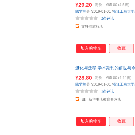
仓就近发货，85%城市次日达
¥29.20
定价：
¥65.00
(4.5折)
陈雯兰
著
/2019-01-01
/
浙江工商大学
2条评论
文轩网旗舰店
加入购物车
收藏
进化与迁移:学术期刊的前世与今
仓就近发货，85%城市次日达
¥28.80
定价：
¥65.00
(4.44折)
陈雯兰
著
/2019-01-01
/
浙江工商大学
1条评论
四川新华书店教育专营店
加入购物车
收藏