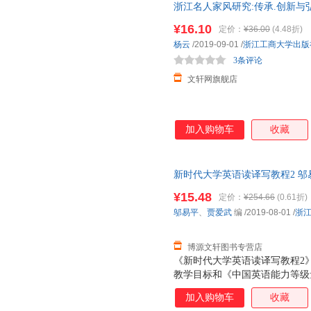
浙江名人家风研究:传承.创新与
仓就近发货，85%城市次日达
¥16.10
定价：
¥36.00
(4.48折)
杨云
/2019-09-01
/
浙江工商大学出版
3条评论
文轩网旗舰店
加入购物车
收藏
新时代大学英语读译写教程2 邬易平、
学出版社 【速开发票，优质售
¥15.48
定价：
¥254.66
(0.61折)
邬易平
、
贾爱武
编
/2019-08-01
/
浙
博源文轩图书专营店
《新时代大学英语读译写教程2
教学目标和《中国英语能力等级
译写教程。力求满足高等院校英
加入购物车
收藏
译写训练，提高学生有关一般题