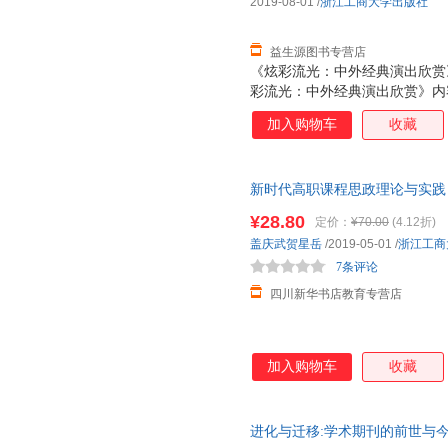
2019-08-01
/
浙江工商大学出版社
益生源图书专营店
《炫彩流光：中外经典演出欣赏
彩流光：中外经典演出欣赏》内
面。理论性阐述重点介绍了音乐
加入购物车
收藏
蕾、定位“马戏艺术和街头娱乐
云南原生态歌舞。这些演出形式
目来佐证。通过对一种演出类型
新时代高职课程思政理论与实践
具体的了解。再通过对演出形式
近发货，85%城市次日达，团
有更深入的认识，从而提升对演
¥28.80
定价：
¥70.00
(4.12折)
盖庆武贺星岳
/2019-05-01
/
浙江工商
7条评论
四川新华书店教育专营店
加入购物车
收藏
进化与迁移:学术期刊的前世与今