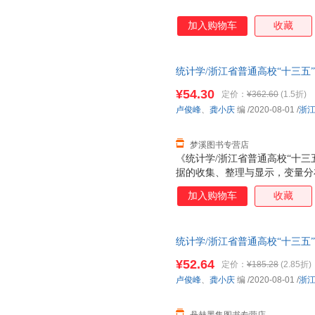
加入购物车
收藏
统计学/浙江省普通高校“十三五
大学出版社978751783948
¥54.30
定价：
¥362.60
(1.5折)
子发票！
卢俊峰
、
龚小庆
编
/2020-08-01
/
浙
梦溪图书专营店
《统计学/浙江省普通高校“十
据的收集、整理与显示，变量分
回归分析，时间数列分析和统计
加入购物车
收藏
足独立院校培养高水平应用型人
下，降低理论难度，注重具体和
富的例题和习题，力求由浅入深
统计学/浙江省普通高校“十三五
通高校“十三五”新形态教材项目
商大学出版社 9787517839
力求在解释统计学知识的同时，运
¥52.64
定价：
¥185.28
(2.85折)
分析实例，帮助读者明白知识“
卢俊峰
、
龚小庆
编
/2020-08-01
/
浙
浙江省普通高校“十三五”新形态
应用，以嵌入