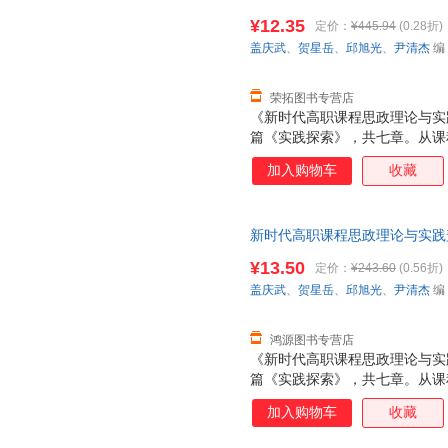
商大学出版社97875178340
业的职业责任感和工匠精神，既
¥12.35
定价：
¥445.94
(0.28折)
电子发票！
盖庆武
、
贺星岳
、
邱旭光
、
尹清杰
编
荣拓图书专营店
《新时代高职课程思政理论与实
篇《实践探索》，共七章。从课
体的实践应用，进行了较为全面
加入购物车
收藏
践为落脚点，将课程思政落到实
入；以教学过程为载体，在专业
计为策略，有效提升教学技能，
新时代高职课程思政理论与实践
国优秀传统文化与高校思政教育
商大学出版社97875178340
业的职业责任感和工匠精神，既
¥13.50
定价：
¥243.60
(0.56折)
电子发票！
盖庆武
、
贺星岳
、
邱旭光
、
尹清杰
编
鸿源图书专营店
《新时代高职课程思政理论与实
篇《实践探索》，共七章。从课
体的实践应用，进行了较为全面
加入购物车
收藏
践为落脚点，将课程思政落到实
入；以教学过程为载体，在专业