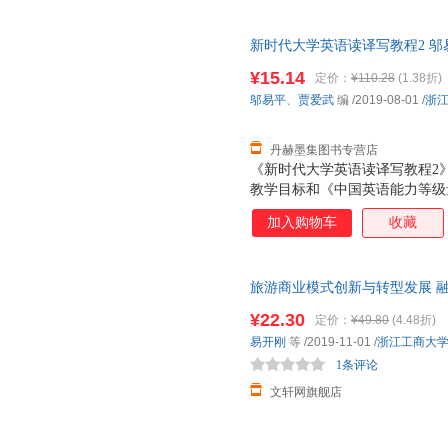
化的传播力，凸显大学英语课程
新时代大学英语读译写教程2 邬易平、
学出版社 【速开发票，优质售
¥15.14
定价：
¥110.28
(1.38折)
邬易平
、
贾爱武
编
/2019-08-01
/
浙
丹赫墨集图书专营店
《新时代大学英语读译写教程2
教学目标和《中国英语能力等级
译写教程。力求满足高等院校英
加入购物车
收藏
译写训练，提高学生有关一般题
化的传播力，凸显大学英语课程
旅游商业模式创新与转型发展 融
华书店正版，多仓就近发货，8
¥22.30
定价：
¥49.80
(4.48折)
易开刚
等
/2019-11-01
/
浙江工商大
1条评论
文轩网旗舰店