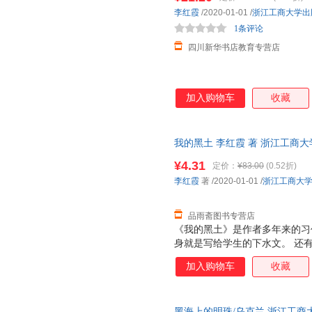
刘新民
刘静
黄薇
李红霞
/2020-01-01
/
浙江工商大学出
赵博
张友松
1条评论
张天翼
四川新华书店教育专营店
汪潮
陆原
李渔
张超
杨宁
杨光
马爱农
鲁迪亚德·吉卜林
刘燕
加入购物车
收藏
老舍
黄瑶
郭占恒
朱红
周怡
周兴陆
我的黑土 李红霞 著 浙江工商
杨磊
杨金萍
王宇
套，支持7天无理由退换】
¥4.31
王平
唐欣
唐玲
定价：
¥83.00
(0.52折)
李红霞
著
/2020-01-01
/
浙江工商大
高尔基
达夫
程琳
朱碧恒
杨海英
夏洛蒂·
品雨斋图书专营店
王明华
王琳
王君
《我的黑土》是作者多年来的习
刘杰
身就是写给学生的下水文。 还
李志明
克雷洛
岁月的记录，文笔幼稚，情绪化
黄靖
鬼谷子
高士其
加入购物车
收藏
了一份纪念，为了铭记出现在她
陈杰
蕾切尔·卡森
周建新
情，以及美丽的风景。
郑海凌
张平
杨柳
黑海上的明珠/乌克兰 浙江工商