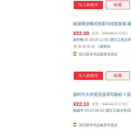
加入购物车
收藏
旅游商业模式创新与转型发展 融
华书店正版，多仓就近发货，8
¥22.00
定价：
¥49.80
(4.42折)
易开刚
等
/2019-11-01
/
浙江工商大
1条评论
四川新华书店教育专营店
加入购物车
收藏
新时代大学英语读译写教程 2 
发货，85%城市次日达，团购
¥22.10
定价：
¥42.00
(5.27折)
邬易平
/2019-08-01
/
浙江工商大学出
四川新华书店教育专营店