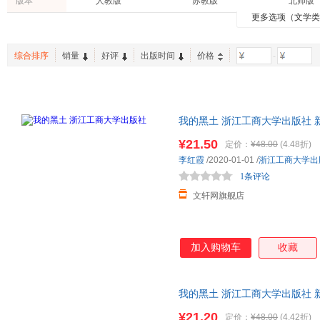
版本
人教版
苏教版
北师版
武汉大学出版社
南小峰
胡坚
周华诚
紫图图书
大鱼文化
有容书
更多选项（文学
投资理财
体育/运动
保健/养
人教B版
浙教版
教科版
李静
吴笛
蒙台梭
海豚绘本花园
爱心树童书
尖子生
两性关系
工具书
农业/林
商务星球版
李磊
马翔
陈才宇
综合排序
销量
好评
出版时间
价格
-
古籍
中小学教科书
手工/DI
张帆
托克维尔
刘薇
老书/收藏
孕产/胎教
英文原
李建华
傅敏
周晓音
冰心
朱丹
宋桂明
我的黑土 浙江工商大学出版社 
李军
泰戈尔
袁国宝
达，团购优惠咨询在线客服！
¥21.50
定价：
¥48.00
(4.48折)
李颖
太宰治
方平
李红霞
/2020-01-01
/
浙江工商大学出
王辉
李昊
黄俊华
1条评论
西格蒙德·弗洛伊德
儒勒·加布里埃尔·凡尔纳
张虹
文轩网旗舰店
胡静
程御迦
陈筱卿
吴凡
王欣
王深根
加入购物车
收藏
约翰·埃里克森
孙武
木木
张炽恒
纳兰性德
张硕
莱曼·弗兰克·鲍姆
海飞
古斯塔夫
我的黑土 浙江工商大学出版社 
达，团购优惠咨询在线客服！
郑振铎
张迅
吴敬梓
¥21.20
定价：
¥48.00
(4.42折)