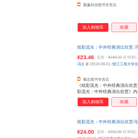
聚赢科技图书专营店
加入购物车
收藏
炫彩流光：中外经典演出欣赏 冯
质售后，支持7天无理由退换】
¥23.46
定价：
¥249.32
(0.95折)
冯洁
著
/2019-08-01
/
浙江工商大学
概念图书专营店
《炫彩流光：中外经典演出欣赏
彩流光：中外经典演出欣赏》内
面。理论性阐述重点介绍了音乐
加入购物车
收藏
蕾、定位“马戏艺术和街头娱乐
云南原生态歌舞。这些演出形式
目来佐证。通过对一种演出类型
炫彩流光：中外经典演出欣赏冯洁 著
具体的了解。再通过对演出形式
版旧书，保证质量，此书为单本
有更深入的认识，从而提升对演
¥24.00
定价：
¥253.00
(0.95折)