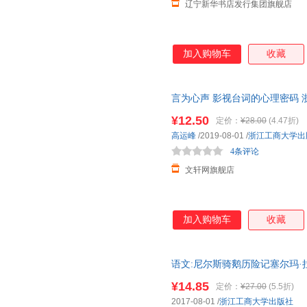
辽宁新华书店发行集团旗舰店
加入购物车
收藏
言为心声 影视台词的心理密码 
近发货，85%城市次日达，团
¥12.50
定价：
¥28.00
(4.47折)
高运峰
/2019-08-01
/
浙江工商大学出
4条评论
文轩网旗舰店
加入购物车
收藏
语文:尼尔斯骑鹅历险记塞尔玛·拉格
; 978-7-5178-2238-
¥14.85
定价：
¥27.00
(5.5折)
2017-08-01
/
浙江工商大学出版社