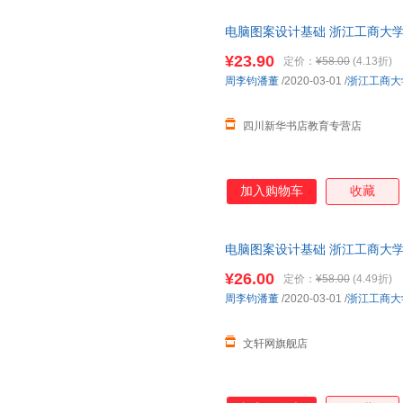
冯洁
法布尔
程杰
电脑图案设计基础 浙江工商大学
赵洋
赵晖
张煜
城市次日达，团购优惠咨询在线
¥23.90
定价：
¥58.00
(4.13折)
张姗
张敏
张乐平
周李钧潘董
/2020-03-01
/
浙江工商大
叶敏
杨艳
徐伟
吴颖
王帅
王森
四川新华书店教育专营店
沈弘
塞尔玛·拉格洛芙
马歇尔
刘翔
刘国祥
李国强
陈宇
陈娟
陈健
加入购物车
收藏
周艳
张晓峰
张琦
杨波
徐莲
吴兴勇
电脑图案设计基础 浙江工商大学
王强
王磊
孙斌
城市次日达，团购优惠咨询在线
¥26.00
定价：
¥58.00
(4.49折)
潘毅
欧内斯特·汤普森·西顿
毛姆
周李钧潘董
/2020-03-01
/
浙江工商大
罗国林
龙玫
李尧
李明德
芥川龙之介
郭伟
文轩网旗舰店
房龙
陈辉
陈凤
狄更斯
庄子
周航