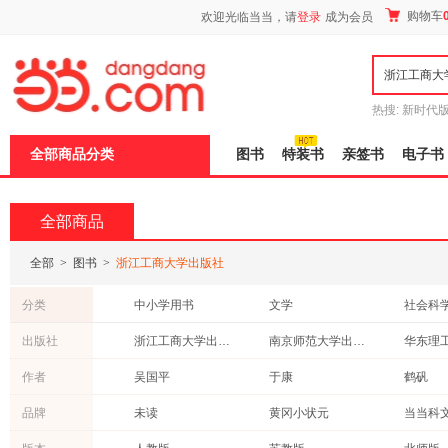
新
购物车
欢迎光临当当，请
登录
成为会员
窗
口
打
开
无
障
热搜:
新时代
碍
有兽焉全集
说
全部商品分类
图书
特装书
亲签书
电子书
明
页
面,
按
全部商品
Ctrl
加
波
全部
>
图书
>
浙江工商大学出版社
浪
键
分类
中小学用书
文学
社会科
打
开
教材
考试
童书
出版社
浙江工商大学出版社
南京师范大学出版社
导
艺术
法律
外语
盲
中州古籍出版社
南方出版社
世界图
作者
吴国平
于康
鹤矾
模
政治/军事
哲学/宗教
工业技
式
四川大学出版社
百花洲文艺出版社
江苏美
佚名
文聘元
昊天牧
品牌
未读
黄冈小状元
当当科
自然科学
成功/励志
旅游/地
新世纪出版社
福建少年儿童出版社
北京联
张勇
曾仕强
白斌
小学教材全解
小红书系列
5年中考
建筑
育儿/早教
计算机/