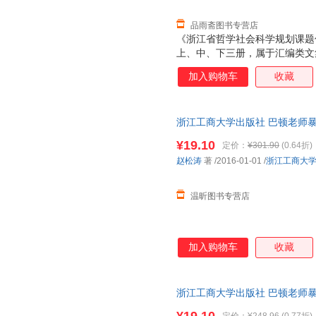
应用，以嵌入
品雨斋图书专营店
《浙江省哲学社会科学规划课题优
上、中、下三册，属于汇编类文
学规划课题优秀论文，且已发表
加入购物车
收藏
文发表时间在2015年7月1日至2
法学、社会学、体育学等方面内
容；下册涉及哲学、教育学、历
浙江工商大学出版社 巴顿老师暴
等方面内容。书稿对阶段性总结
正版图书，速开发票，下单前请
具有一定意义。
¥19.10
定价：
¥301.90
(0.64折)
赵松涛
著
/2016-01-01
/
浙江工商大
温昕图书专营店
加入购物车
收藏
浙江工商大学出版社 巴顿老师暴
正版旧书，保证质量，此书为单