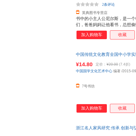
2条评论
英典图书专营店
书中的小主人公尼尔斯，是一个
们，爸爸妈妈让他看书，总想偷
小精灵变得小小的，还没有大拇
加入购物车
收藏
他，鸭子追赶他，猫可以一下抓
大白鹅莫顿，被带上了天空，跟
斯和莫顿两个好搭档，一路上遇
中国传统文化教育全国中小学实
有危险的，经历了种种考验。面
术中心 编著 著 中国传统文化
有困难，他总会毫不犹豫地去帮助
¥14.80
定价：
¥20.00
(7.4折)
中国国学文化艺术中心 编著 著
尔斯完全不见了。他改掉了所有
中国国学文化艺术中心
编著
/2015-09
的好孩子。
7号书坊
加入购物车
收藏
浙江名人家风研究:传承.创新与
仓就近发货，85%城市次日达