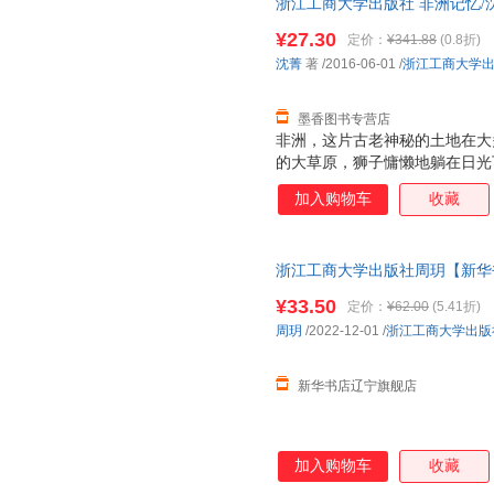
浙江工商大学出版社 非洲记忆/
9787517816157 正版旧
¥27.30
定价：
¥341.88
(0.8折)
沈菁
著
/2016-06-01
/
浙江工商大学
墨香图书专营店
非洲，这片古老神秘的土地在大
的大草原，狮子慵懒地躺在日光
人真正知道，在非洲生活是一种
加入购物车
收藏
入他们的生活又会是怎样的一种
读者一一展现在非洲十年的亲身
小故事。同时也给读者带来非洲
浙江工商大学出版社周玥【新华
怀念的非洲记忆能给你们带去一
¥33.50
定价：
¥62.00
(5.41折)
周玥
/2022-12-01
/
浙江工商大学出版
新华书店辽宁旗舰店
加入购物车
收藏