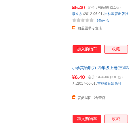
退货 团购优惠 正规发票
¥5.40
定价：
¥25.80
(2.1折)
康立杰
/2012-06-01
/
吉林教育出版社
1条评论
蔚蓝图书专营店
加入购物车
收藏
小学英语听力 四年级上册(三年
新华书店正版，多仓就近发货，
¥6.40
定价：
¥16.80
(3.81折)
无
/2017-06-01
/
吉林教育出版社
爱阅城图书专营店
加入购物车
收藏