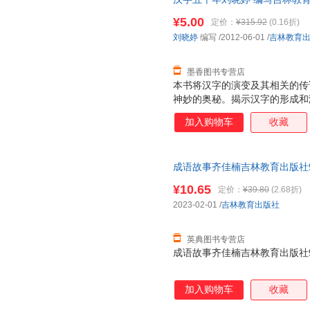
量，此书为单本而非一套，电子
¥5.00
定价：
¥315.92
(0.16折)
刘晓婷
编写
/2012-06-01
/
吉林教育
墨香图书专营店
本书将汉字的演变及其相关的传
神妙的奥秘。揭示汉字的形成和
和社会生活的种种关系，挖掘汉
加入购物车
收藏
成语故事齐佳楠吉林教育出版社9787
¥10.65
定价：
¥39.80
(2.68折)
2023-02-01
/
吉林教育出版社
英典图书专营店
成语故事齐佳楠吉林教育出版社9787
加入购物车
收藏