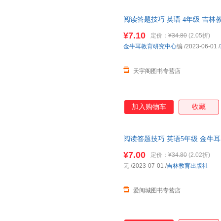
阅读答题技巧 英语 4年级 吉
85%城市次日达，团购优惠咨询
¥7.10
定价：
¥34.80
(2.05折)
金牛耳教育研究中心
编
/2023-06-01
/
天宇阁图书专营店
加入购物车
收藏
阅读答题技巧 英语5年级 金牛
近发货，85%城市次日达，团
¥7.00
定价：
¥34.80
(2.02折)
无
/2023-07-01
/
吉林教育出版社
爱阅城图书专营店