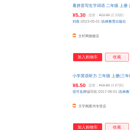
词，重要人物情节图文并茂，阅
看拼音写生字词语 二年级 上册
货，85%城市次日达，团购优
¥5.30
定价：
¥22.80
(2.33折)
刘燕
/2023-05-01
/
吉林教育出版社
文轩网旗舰店
加入购物车
收藏
小学英语听力 三年级 上册(三
仓就近发货，85%城市次日达
¥6.50
定价：
¥16.80
(3.87折)
优可名师
编写组
/2017-06-01
/
吉林教
天宇阁图书专营店
加入购物车
收藏