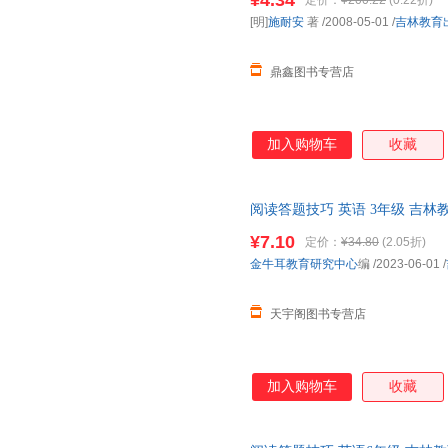
¥4.34
定价：
¥200.22
(0.22折)
[明]
施耐安
著
/2008-05-01
/
吉林教育
鼎鑫图书专营店
加入购物车
收藏
阅读答题技巧 英语 3年级 吉
85%城市次日达，团购优惠咨询
¥7.10
定价：
¥34.80
(2.05折)
金牛耳教育研究中心
编
/2023-06-01
/
天宇阁图书专营店
加入购物车
收藏