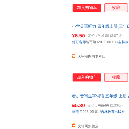
加入购物车
收藏
小学英语听力 四年级上册(三年
就近发货，85%城市次日达，
¥6.50
定价：
¥16.80
(3.87折)
优可名师
编写组
/2017-06-01
/
吉林教
天宇阁图书专营店
加入购物车
收藏
看拼音写生字词语 五年级 上册
货，85%城市次日达，团购优
¥5.30
定价：
¥22.80
(2.33折)
刘燕
/2023-05-01
/
吉林教育出版社
文轩网旗舰店