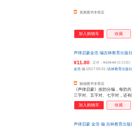
英典图书专营店
加入购物车
收藏
声律启蒙金浩 编吉林教育出版社97
为单本而非一套，电子发票！
¥11.80
定价：
¥228.60
(0.52折)
金浩
编
/2017-05-01
/
吉林教育出版
丽德图书专营店
《声律启蒙》按韵分编，每韵共
三字对、五字对、七字对，还有
调，朗朗上口，从中可以得到语
加入购物车
收藏
容包罗天文、地理、花木、鸟兽
了大量的神话传说和历史故事以
学习韵律知识的同时，了解到多
声律启蒙 金浩 编 吉林教育出
独具一格，行久不衰，一直受到
7天无理由退换】
每韵选两组，其中以花木、鸟兽