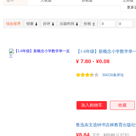
版本
人教版
苏教版
北师版
东南大学出版社
江苏美术出版社
湖南教
蔡德权
李密
奥斯特
启东中学作业本
王金战
典中点
更多
经济
建筑
动漫/幽
华师版
外研版
人教B版
华南理工大学出版社
上海科学技术出版社
光明日
张敏
孙正聿
王莹
点拨
沸腾英语
春雨教
课程
旅游/地图
体育/运
译林版
语文S版
西师版
新疆青少年出版社
武汉出版社
王后雄
李晋林
张扬
中考45套题
实验班
综合排序
销量
好评
出版时间
价格
-
老书/收藏
农业/林业
时尚/美
冀教版
青岛版
湘教版
于洋
刘艳
李静
休闲/爱好
中华书局版
鲁教版
上海版
施耐庵
赵丹
高鹗
统编版
朱晓平
钟山
张浩
【1-6年级】新概念小学数学举
余锋
李峰
叶书宗
¥
7.80 - ¥0.08
杨艳
杨枫
吴承恩
李帅
郑岩
张慧
304326条评论
陈华
张剑
杨思帆
王颖
王雪
王淑芬
李毓秀
李敏
黄宇
加入购物车
收藏
白滨
周文斌
孙立权
刘颖
李耀春
季羡林
莫泊桑
庄周
朱自清
鲁迅杂文选钟书吉林教育出版社9787
周航
张志强
张桂红
¥8.84
定价：
¥29.80
(2.97折)