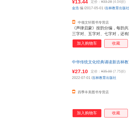
¥13.44
定价：
¥33.28
(4.04折)
名对，特别适合小朋友诵读、记
金浩
编
/2017-05-01
/
吉林教育出版
中领文轩图书专营店
《声律启蒙》按韵分编，每韵共
三字对、五字对、七字对，还有
调，朗朗上口，从中可以得到语
加入购物车
收藏
容包罗天文、地理、花木、鸟兽
了大量的神话传说和历史故事以
学习韵律知识的同时，了解到多
中华传统文化经典诵读新吉林教育出版
独具一格，行久不衰，一直受到
每韵选两组，其中以花木、鸟兽
¥27.10
定价：
¥35.00
(7.75折)
名对，特别适合小朋友诵读、记
2022-07-01
/
吉林教育出版社
四季丰美图书专营店
加入购物车
收藏