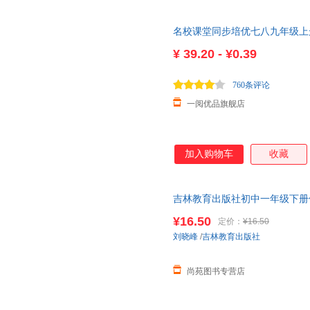
名校课堂同步培优七八九年级上
大版沪科版名校培优专题下册20
¥
39.20 - ¥0.39
760条评论
一阅优品旗舰店
加入购物车
收藏
吉林教育出版社初中一年级下册信
七天无理由退换货【让您无忧购
¥16.50
定价：
¥16.50
刘晓峰
/
吉林教育出版社
尚苑图书专营店