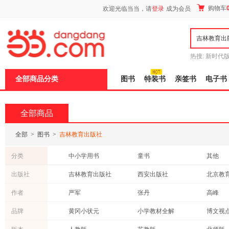
新
购物车
欢迎光临当当，请
登录
成为会员
窗
口
打
开
无
障
热搜:
新时代
碍
有兽焉全集
说
全部商品分类
图书
特装书
亲签书
电子书
明
页
面,
按
全部商品
Ctrl
加
波
全部
>
图书
>
吉林教育出版社
浪
键
分类
中小学用书
童书
其他
打
开
青春文学
教材
社会科
出版社
吉林教育出版社
西安出版社
北京教
导
传记
历史
成功/励
盲
陕西人民教育出版社
南京大学出版社
作者
严军
张丹
高峰
模
小说
法律
工具书
式
世界图书出版公司
中国纺织出版社
浙江大
王金战
方圆
沈米成
品牌
黄冈小状元
小学教材全解
博文视
自然科学
亲子/家教
工业技
泰山出版社
山东教育出版社
山东画
张华
刘燕
佚名
解题题典
教材解析
5.3中考
计算机/网络
育儿/早教
心理学