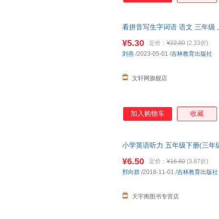
看拼音写生字词语 语文 三年级
近发货，85%城市次日达，团
¥5.30
定价：
¥22.80
(2.33折)
刘燕
/2023-05-01
/
吉林教育出版社
文轩网旗舰店
加入购物车
收藏
小学英语听力 五年级下册(三年
就近发货，85%城市次日达，
¥6.50
定价：
¥16.80
(3.87折)
邢向群
/2018-11-01
/
吉林教育出版社
天宇阁图书专营店