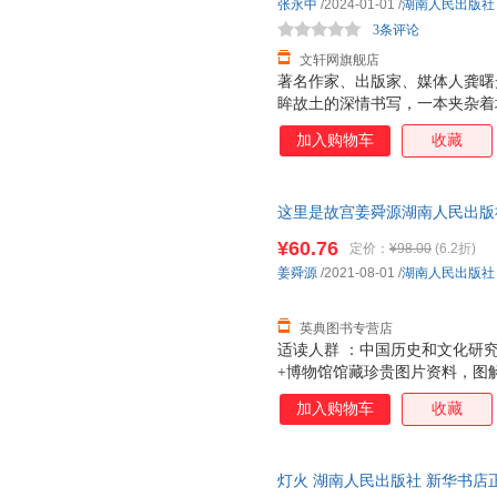
张永中
/2024-01-01
/
湖南人民出版社
3条评论
文轩网旗舰店
著名作家、出版家、媒体人龚曙
眸故土的深情书写，一本夹杂着
鸿洲、蔡测海、李跃龙、龚旭东、
加入购物车
收藏
画，笔墨间浸透着温暖动容的深
归途，在“乡愁”与“当下”的观
绘插图藏书票
这里是故宫姜舜源湖南人民出版社978
¥60.76
定价：
¥98.00
(6.2折)
姜舜源
/2021-08-01
/
湖南人民出版社
英典图书专营店
适读人群 ：中国历史和文化研究
+博物馆馆藏珍贵图片资料，图
谨：翻阅、考证、引用近300
加入购物车
收藏
不为人知的历史文化细节，每一
历史学家、《故宫六百年》作者
博物院原副院长朱诚如诚挚推荐 
灯火 湖南人民出版社 新华书店
页设计，内文高清全彩印制