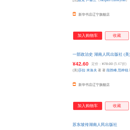
[法]
雅克·卢塞兰
（
Jacques
Lusseyran
）
赵峰
袁岳
徐淳刚
新华书店辽宁旗舰店
黄子平
高原
赵乾乾
奇露亚
墨菲
卢璐
高鹗
丰子恺
达拉邦
加入购物车
收藏
张承志
张步天
韦秀英
彭哲
刘建平
刘华清
一部政治史 湖南人民出版社 (美)
汉娜·阿伦特
丁如许
陈杰
【新华书店】 新华正版 多仓就
¥42.60
定价：
¥78.00
(5.47折)
圣艾克苏佩里
张新民
张笑恒
(美)
莎拉·米洛夫
著 著
段胜峰
,
范梓锐
杨绛
徐志摩
王凌
罗敏
李健吾
李迪
新华书店辽宁旗舰店
亨利·戴维·梭罗
陈宗琛
周作人
孙楠
孙曼
施蛰存
刘慧
梁永安
李正栓
加入购物车
收藏
李洁
李桂兰
乐小米
郭沫若
顾海良
卢梭
苏东坡传湖南人民出版社
张文
张强
叶倾城