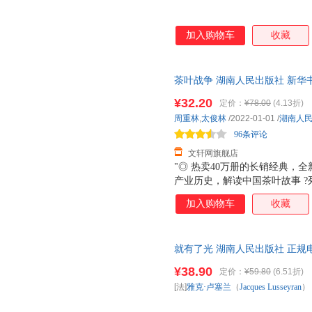
王觉仁
天下霸唱
阿兰
加入购物车
收藏
李建华
刀尔登
张宏杰
季琦
卜正民
朱赢椿
黄煜文
章岩
雪小禅
茶叶战争 湖南人民出版社 新华
团购优惠咨询在线客服！
胡适
冯仑
周立波
¥32.20
定价：
¥78.00
(4.13折)
青简
林玉山
周重林
,
太俊林
/2022-01-01
/
湖南人
伊沛霞
随园散人
96条评论
卢慈伟
文轩网旗舰店
谢云
奈良美智
刘阳
"◎ 热卖40万册的长销经典，
杨帆
王国维
马积高
产业历史，解读中国茶叶故事 ?
费勇
托马斯·卡莱尔
黄荣华
中、公务员考试试卷；已授出繁体
加入购物车
收藏
云图书”“东亚版权创意图书”等
冯唐
周少华
佚名
机构列为书目◎ 理解历史的全
童庆炳
裟椤双树
契诃夫
全球茶叶贸易百年风云?独特视
就有了光 湖南人民出版社 正规
呈现茶与国际贸易的风云际会?
张洁
聂作平
茶叶引发的战争，改变了世界历
¥38.90
张晓华
星云大师
王实甫
定价：
¥59.80
(6.51折)
片战争、第一次英国侵藏战争、
[法]
雅克·卢塞兰
（
Jacques
Lusseyran
）
简小扇
黄石
郭宝平
关系、茶叶话语权、茶文化边疆
的没落、霸权的诞
吴苏媚
文泽尔
那多