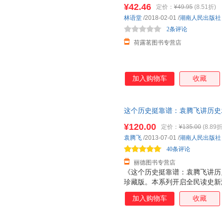
¥42.46
定价：
¥49.95
(8.51折)
夏丐尊
王权
苏豫
林语堂
/2018-02-01
/
湖南人民出版社
莫言
毛泽东
马欣
2条评论
刘昕
刘伟
李磊
荷露茗图书专营店
黄永玉
贺阳
范晓燕
巴尔扎克
郑必坚
张晔
加入购物车
收藏
王后雄
史铁生
时殷弘
梁实秋
李林
李凯
寒川子
总攻大人
张倩倩
这个历史挺靠谱：袁腾飞讲历史袁腾飞
旧书，保证质量，此书为单本而
杨德豫
侠名
吴兴勇
¥120.00
定价：
¥135.00
(8.89折
魏昕
王芳
王达
袁腾飞
/2013-07-01
/
湖南人民出版社
40条评论
上疆村民
马良
刘毅
丽德图书专营店
李继勇
李刚
韩文桥
《这个历史挺靠谱：袁腾飞讲历
戴云
迟福林
陈华
珍藏版。本系列开启全民读史新
史挺靠谱：袁腾飞讲中国史.上
朱爱朝
张伟
张丽华
加入购物车
收藏
国史.下》，第三册为《这个历
许燕
夏目漱石
吴勇
史是个什么玩意儿3：袁腾飞说
汪涛
清少纳言
刘晓玲
飞说世界史下》合并为一本，内