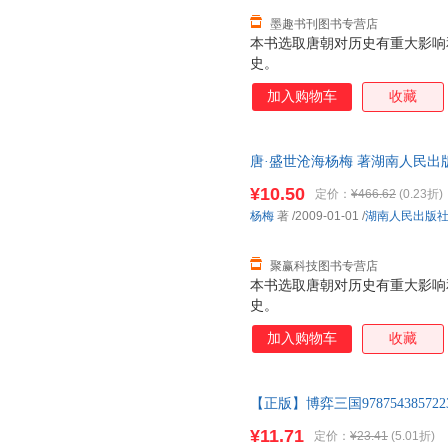
墨趣书刊图书专营店
本书选取唐朝对历史有重大影响
史。
加入购物车
收藏
唐·盛世沧海杨梅 著湖南人民出版社
书为单本而非一套，电子发票！
¥10.50
定价：
¥466.62
(0.23折)
杨梅
著
/2009-01-01
/
湖南人民出版
聚赢科技图书专营店
本书选取唐朝对历史有重大影响
史。
加入购物车
收藏
【正版】博弈三国978754385
书价格为单本 如有需要请联系
¥11.71
定价：
¥23.41
(5.01折)