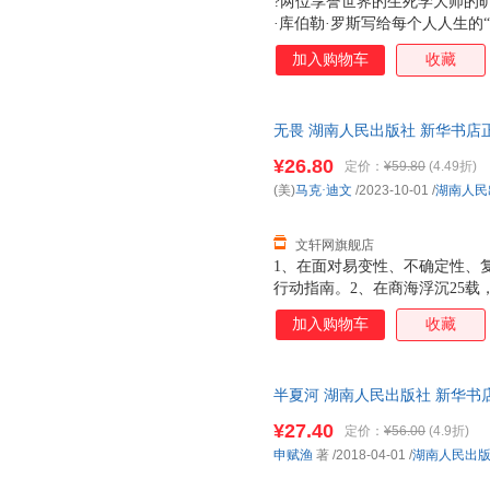
?两位享誉世界的生死学大师的
·库伯勒·罗斯写给每个人人生的
切、韩国很好偶像防弹少年团也
加入购物车
收藏
《活出生命的意义》，改变百万
真实感言，15堂改变一生的“无价之
者五星好评：“这是对我人生影响
无畏 湖南人民出版社 新华书店
经验资深编辑精心编校，封面融
优惠咨询在线客服！
与收藏价值。
¥26.80
定价：
¥59.80
(4.49折)
(美)
马克·迪文
/2023-10-01
/
湖南人民
文轩网旗舰店
1、在面对易变性、不确定性、
行动指南。2、在商海浮沉25载
户培训经验的作者将自己的强者
加入购物车
收藏
动好读。结合作者本人的领导力成
富士通、壳牌石油、哈佛大学医
任、尊重、成长、卓越、韧性、
半夏河 湖南人民出版社 新华书
用纸考究，质感典藏。
购优惠咨询在线客服！
¥27.40
定价：
¥56.00
(4.9折)
申赋渔
著
/2018-04-01
/
湖南人民出