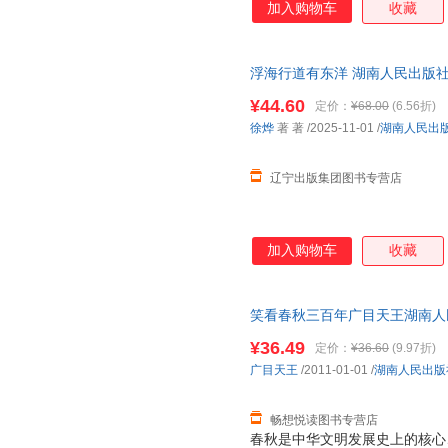
加入购物车
收藏
浮海行道有东洋 湖南人民出版社
发货
¥44.60
定价：
¥68.00
(6.56折)
徐烨
著 著
/2025-11-01
/
湖南人民出
辽宁出版集团图书专营店
加入购物车
收藏
笑看春秋三百年广目天王湖南人民出版
可开发票
¥36.49
定价：
¥36.60
(9.97折)
广目天王
/2011-01-01
/
湖南人民出版
畅想悦读图书专营店
春秋是中华文明发展史上的核心