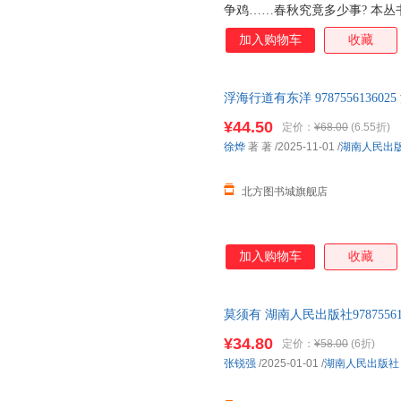
争鸡……春秋究竟多少事? 本
波澜壮阔的时代。钩心斗角的列
加入购物车
收藏
先人智慧，一一鲜活地呈现在我们
春秋开始，到公元前637年宋襄
室式微，各诸侯国纷纷雄起，但
浮海行道有东洋 9787556136
段，也有无畏的英雄形象；既有
列国混战，也有高尚的国际道义
¥44.50
定价：
¥68.00
(6.55折)
徐烨
著 著
/2025-11-01
/
湖南人民出
北方图书城旗舰店
加入购物车
收藏
莫须有 湖南人民出版社978755613
¥34.80
定价：
¥58.00
(6折)
张锐强
/2025-01-01
/
湖南人民出版社