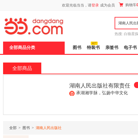
新
购物车
欢迎光临当当，请
登录
成为会员
窗
口
打
开
无
障
热搜:
白狼星
碍
师3
重建秦
说
全部商品分类
图书
特装书
亲签书
电子书
明
页
面,
按
全部商品
Ctrl
加
波
湖南人民出版社有限责任
浪
键
公司
承湖湘学脉，弘扬中华文化
打
开
导
¥31.50
¥39.90
¥29.90
盲
模
式
全部
>
图书
>
湖南人民出版社