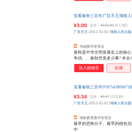
左瞳
诸葛忆兵
朱利安
周立
笑看春秋三百年广目天王湖南人民出版
仲文明
郑振铎
量，此书为单本而非一套，电子
赵凌云
张雪峰
张秋生
¥3.00
定价：
¥243.80
(0.13折)
广目天王
/2011-01-01
/
湖南人民出版
远藤周作
雨果
余光中
叶灵凤
杨沫
杨孟芳
鸿源图书专营店
雪莱
徐霞客
小白
春秋是中华文明发展史上的核心
吴琼
吴宏
吴承恩
争鸡……春秋究竟多少事? 本
波澜壮阔的时代。钩心斗角的列
王秀梅
王兴
王维
加入购物车
收藏
先人智慧，一一鲜活地呈现在我们
王静
王丹
屠格涅
春秋开始，到公元前637年宋襄
孙幼军
室式微，各诸侯国纷纷雄起，但
孙锐
孙犁
笑看春秋三百年9787543869
段，也有无畏的英雄形象；既有
宋军
司马彦
沈醉
价格为单本 如有需要请联系客
列国混战，也有高尚的国际道义
¥3.34
定价：
¥6.67
(5.01折)
吕叔湘
罗毅
罗素
广目天王
/2011-01-01
/
湖南人民出版
刘易斯·卡罗尔
刘擎
刘敏
刘昊
林毅夫
廖文豪
维航教育图书专营店
李申
李宏
李锋
最早的恐怖分子、最早的桃色丑
中
杰罗姆·科恩
贾平凹
纪伯伦