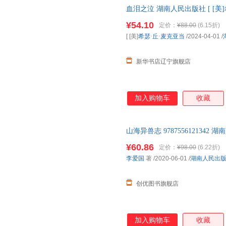
血泪之泣 湖南人民出版社 [ [美
意儿》的基础上，袁腾飞对全文
梁斌
李雪
李锡厚
仓就近发货 电子发票
增数万字精彩内容。《这个历史
¥54.10
定价：
¥88.00
(6.15折)
洪迈
辜正坤
高航
是个什么玩意儿》系列优惠24.
[ [美]
希瑟·丘·麦克亚当
/2024-04-01
/
不但在《这个历史挺靠谱》系列
陈望道
陈平
北岛
讲课视频精华，而且价
埃里希·弗洛姆
周明
周坤
新华书店辽宁旗舰店
张薇
张善文
张庆宗
张皓宸
张斌
余华
笑江南
肖石忠
细井徇
加入购物车
收藏
王亚南
王健
唐家三
培根
木子
陆羽
山海异兽志 9787556121342 
刘祥亚
刘绍龙
刘琳
¥60.86
定价：
¥98.00
(6.22折)
林海音
梁羽生
李智
李爱国
著
/2020-06-01
/
湖南人民出
李莉
李丽
李静
金克木
芥川龙之介
简·奥斯
创优图书旗舰店
何新
郭嵩焘
郭大力
陈曦
陈琳
常青
加入购物车
收藏
安妮·弗兰克
阿赫玛托娃
柯南道