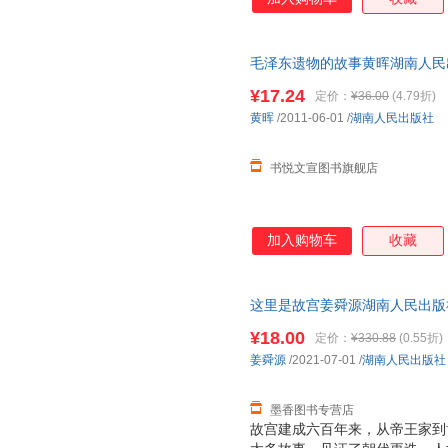
毛泽东遗物的故事黄晖湖南人民出
货,品质保障.套装单售,优惠多多
¥17.24
定价：
¥36.00
(4.79折)
黄晖
/2011-06-01
/
湖南人民出版社
书悦文宣图书旗舰店
加入购物车
收藏
这里是故宫姜舜源湖南人民出版社97
书为单本而非一套，电子发票！
¥18.00
定价：
¥330.88
(0.55折)
姜舜源
/2021-07-01
/
湖南人民出版社
墨香图书专营店
故宫建成六百年来，从帝王家到