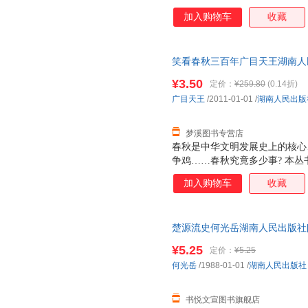
加入购物车
收藏
黄磊
黄建华
胡杨
何德章
韩昌旭
关心则
高士其
高军
高尔基
笑看春秋三百年广目天王湖南人民出版
东野圭吾
量，此书为单本而非一套，电子
丁玲
丁立梅
¥3.50
定价：
¥259.80
(0.14折)
茨维塔耶娃
陈玮
陈剑
广目天王
/2011-01-01
/
湖南人民出版
曾思齐
残雪
波德莱
梦溪图书专营店
春秋是中华文明发展史上的核心
争鸡……春秋究竟多少事? 本
波澜壮阔的时代。钩心斗角的列
加入购物车
收藏
先人智慧，一一鲜活地呈现在我们
春秋开始，到公元前637年宋襄
室式微，各诸侯国纷纷雄起，但
楚源流史何光岳湖南人民出版社[
段，也有无畏的英雄形象；既有
质保障.套装单售,优惠多多,可开
列国混战，也有高尚的国际道义
¥5.25
定价：
¥5.25
何光岳
/1988-01-01
/
湖南人民出版社
书悦文宣图书旗舰店