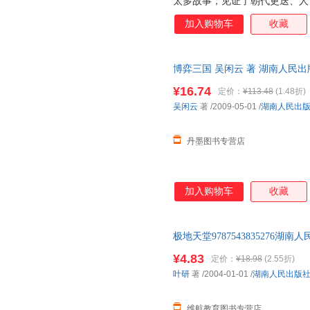
太多故事，见证了朝代更迭、人
书基于多年扎实研究和潜心思考
加入购物车
收藏
宫殿布局，从人物历史到迷案传
想象，在这里都可以找到答案。
博弈三国 吴闲云 著 湖南人民出版社 
¥16.74
定价：
¥113.48
(1.48折)
吴闲云
著
/2009-05-01
/
湖南人民出
丹墨图书专营店
加入购物车
收藏
极地天堂978754383527
可】 此书为单本而非一套，如
¥4.83
定价：
¥18.98
(2.55折)
叶研
著
/2004-01-01
/
湖南人民出版
维航教育图书专营店