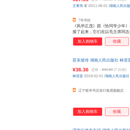
王青伟
著
/2011-06-01
/
湖南人民出
7号书坊
《风华正茂》跟《恰同学少年》
接了起来，它们在以毛主席同志
甚至在重大革命历史题材中都会
加入购物车
收藏
研究室常务副主任） 《风华正茂
亮点的佳作。这是一部年轻人会
想起自己“风华正茂”的人生经
苏东坡传 湖南人民出版社 林语堂
辑）《恰同学少年》着力呈现的
语堂 著 张振玉 译
人等，而《风华正茂》突出展现
¥36.36
定价：
¥49.80
(7.31折)
华正茂，不仅是指青春年少，而
林语堂
/2018-02-01
/
湖南人民出版社
对社会的纷繁复杂时，既充满对
情。作者感言
辽宁新华书店发行集团旗舰店
加入购物车
收藏