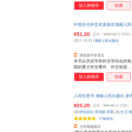
鸿洲、蔡测海、李跃龙、龚旭东、
加入购物车
收藏
画，笔墨间浸透着温暖动容的深
归途，在“乡愁”与“当下”的观
绘插图藏书票
中国古代外交史袁南生湖南人民出版社
量，此书为单本而非一套，电子
¥51.20
定价：
¥505.24
(1.02折)
2017-10-01
/
湖南人民出版社
荣拓图书专营店
本书从历史学和外交学结合的角
期的重大外交事件、外交制度、
的方方面面，分析了不同外交决
加入购物车
收藏
历史时期外交的特点。全书结构
文理细密。
人间生死书 湖南人民出版社 新
达，团购优惠咨询在线客服！
¥25.20
定价：
¥58.00
(4.35折)
(美)
伊拉莎白·库伯勒·罗斯
,(美)
大卫·
37条评论
文轩网旗舰店