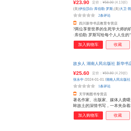
¥23.90
定价：
¥58.00
(4.13折)
整体设计，精装小开本，进口荷
(美)
伊拉莎白·库伯勒·罗斯
,(美)
大卫·
翻阅。体悟生活的宽广，感受生
2条评论
四川新华书店教育专营店
?两位享誉世界的生死学大师的
·库伯勒·罗斯写给每个人人生的
切、韩国很好偶像防弹少年团也
加入购物车
收藏
《活出生命的意义》，改变百万
真实感言，15堂改变一生的“无价之
者五星好评：“这是对我人生影响
故乡人 湖南人民出版社 新华书
经验资深编辑精心编校，封面融
购优惠咨询在线客服！
与收藏价值。
¥25.60
定价：
¥59.80
(4.29折)
张永中
/2024-01-01
/
湖南人民出版社
1条评论
天宇阁图书专营店
著名作家、出版家、媒体人龚曙
眸故土的深情书写，一本夹杂着
鸿洲、蔡测海、李跃龙、龚旭东、
加入购物车
收藏
画，笔墨间浸透着温暖动容的深
归途，在“乡愁”与“当下”的观
绘插图藏书票