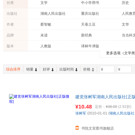
分类
文学
中小学用书
历史
小说
政治/军事
社会科
出版社
湖南人民出版社
重庆出版社
人民教
艺术
哲学/宗教
经济
中国地图出版社
浙江少年儿童出版社
学林出
作者
蔡智敏
天蚕土豆
文华
管理
心理学
考试
上海教育出版社
军事科学出版社
教育科
费孝通
何怀宏
松浦弥
品牌
未读
新经典
当当科
保健/养生
外语
体育/运
毕淑敏
吴晗
王跃文
青豆书坊
时代华语
有书至
其他
亲子/家教
医学
版本
人教版
译林牛津版
曾国藩
陶行知
韩少功
博集天卷
中国国家地理
紫图图
更多选项（文学
古籍
工业技术
两性关
纪红建
野口哲典
玄色
新世界青春
九天译文Empyrean Translation
小猛犸
家庭/家居
时尚/美妆
育儿/早
陈渠珍
康恩·伊古尔登
朱自清
译文经典精装
译文40
语文报
综合排序
销量
好评
出版时间
价格
-
休闲/爱好
农业/林业
孕产/胎
林曦
朱东润
马克思
手把手作文
中考45套题
手工/DIY
杨伯峻
陈晋
北溟鱼
鲁鹏程
西蒙·蒙蒂菲奥里
曹雪芹
建党张树军湖南人民出版社[正版
7号同学
许渊冲
雾满拦
障.套装单售,优惠多多,可开发票
¥10.48
定价：
¥36.00
(2.92折)
申赋渔
加缪
吴迪
张树军
/2010-01-01
/
湖南人民出版社
王义桅
浅田次郎
刘勇
卤猫
沧月
紫金陈
书悦文宣图书旗舰店
王善平
马可·奥勒留
大卫·凯