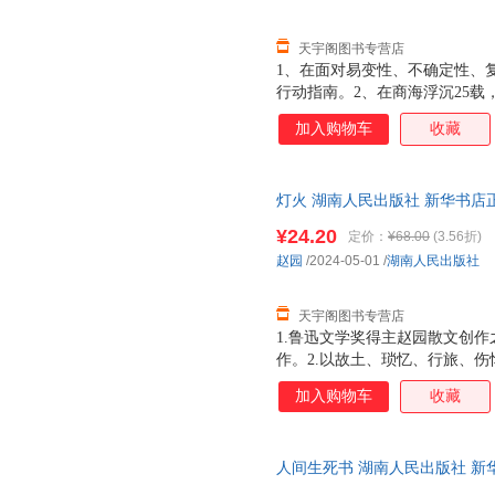
天宇阁图书专营店
1、在面对易变性、不确定性、
行动指南。2、在商海浮沉25载
户培训经验的作者将自己的强者
加入购物车
收藏
动好读。结合作者本人的领导力成
富士通、壳牌石油、哈佛大学医
任、尊重、成长、卓越、韧性、
灯火 湖南人民出版社 新华书店
用纸考究，质感典藏。
优惠咨询在线客服！
¥24.20
定价：
¥68.00
(3.56折)
赵园
/2024-05-01
/
湖南人民出版社
天宇阁图书专营店
1.鲁迅文学奖得主赵园散文创作
作。2.以故土、琐忆、行旅、
历程，看一个知识分子对于苍生社
加入购物车
收藏
的关照。3.以散文面对世界，
抵达生活的更深处。4.任一生
对此做ji zhi的追求。5.远
人间生死书 湖南人民出版社 新
而成纯粹的诗。6.赵园散文自
达，团购优惠咨询在线客服！
世，在生活与学术中寻找平衡，