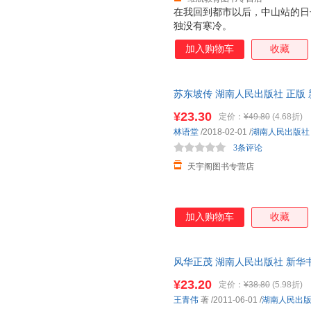
在我回到都市以后，中山站的日
独没有寒冷。
加入购物车
收藏
苏东坡传 湖南人民出版社 正版
日达，团购优惠咨询在线客服！
¥23.30
定价：
¥49.80
(4.68折)
林语堂
/2018-02-01
/
湖南人民出版社
3条评论
天宇阁图书专营店
加入购物车
收藏
风华正茂 湖南人民出版社 新华
团购优惠咨询在线客服！
¥23.20
定价：
¥38.80
(5.98折)
王青伟
著
/2011-06-01
/
湖南人民出