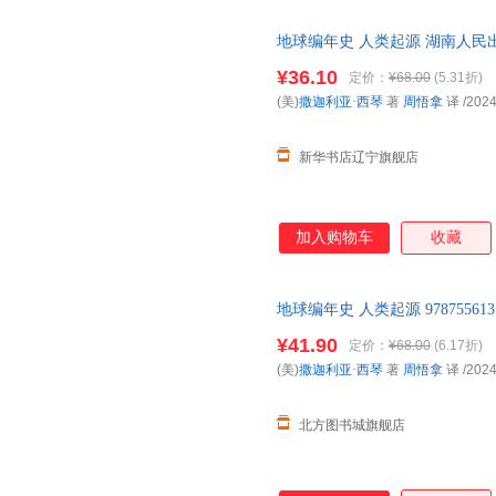
地球编年史 人类起源 湖南人民出版
华书店】 新华正版 多仓就近发
¥36.10
定价：
¥68.00
(5.31折)
(美)
撒迦利亚·西琴
著
周悟拿
译
/2024
新华书店辽宁旗舰店
加入购物车
收藏
地球编年史 人类起源 9787556
籍】
¥41.90
定价：
¥68.00
(6.17折)
(美)
撒迦利亚·西琴
著
周悟拿
译
/2024
北方图书城旗舰店