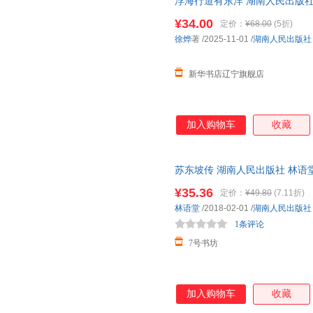
浮海行道有东洋 湖南人民出版社
货 电子发票
¥34.00
定价：
¥68.00
(5折)
徐烨
著
/2025-11-01
/
湖南人民出版社
新华书店辽宁旗舰店
加入购物车
收藏
苏东坡传 湖南人民出版社 林语堂
语堂 著 张振玉 译
¥35.36
定价：
¥49.80
(7.11折)
林语堂
/2018-02-01
/
湖南人民出版社
1条评论
7号书坊
加入购物车
收藏