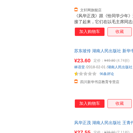
文轩网旗舰店
《风华正茂》跟《恰同学少年》
接了起来，它们在以毛主席同志
甚至在重大革命历史题材中都会
加入购物车
收藏
研究室常务副主任） 《风华正茂
亮点的佳作。这是一部年轻人会
想起自己“风华正茂”的人生经
苏东坡传 湖南人民出版社 新华
辑）《恰同学少年》着力呈现的
团购优惠咨询在线客服！
人等，而《风华正茂》突出展现
¥23.60
定价：
¥49.80
(4.74折)
华正茂，不仅是指青春年少，而
林语堂
/2018-02-01
/
湖南人民出版社
对社会的纷繁复杂时，既充满对
96条评论
情。作者感言
四川新华书店教育专营店
加入购物车
收藏
风华正茂 湖南人民出版社 王青伟
著
¥27.55
定价：
¥38.80
(7.11折)