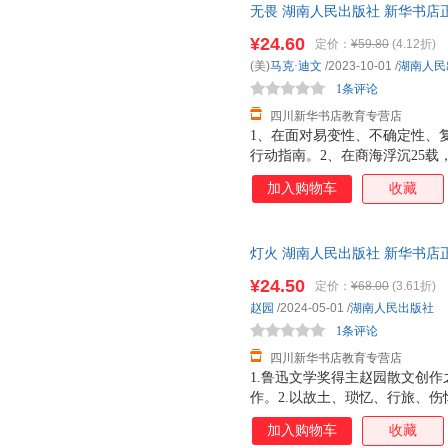
无畏 湖南人民出版社 新华书店
优惠咨询在线客服！
¥24.60
定价：
¥59.80
(4.12折)
(美)
马克·迪文
/2023-10-01
/
湖南人民
1条评论
四川新华书店教育专营店
1、在面对易变性、不确定性、
行动指南。2、在商海浮沉25载
户培训经验的作者将自己的强者
加入购物车
收藏
动好读。结合作者本人的领导力成
富士通、壳牌石油、哈佛大学医
任、尊重、成长、卓越、韧性、
灯火 湖南人民出版社 新华书店
用纸考究，质感典藏。
优惠咨询在线客服！
¥24.50
定价：
¥68.00
(3.61折)
赵园
/2024-05-01
/
湖南人民出版社
1条评论
四川新华书店教育专营店
1.鲁迅文学奖得主赵园散文创作
作。2.以故土、琐忆、行旅、
历程，看一个知识分子对于苍生社
加入购物车
收藏
的关照。3.以散文面对世界，