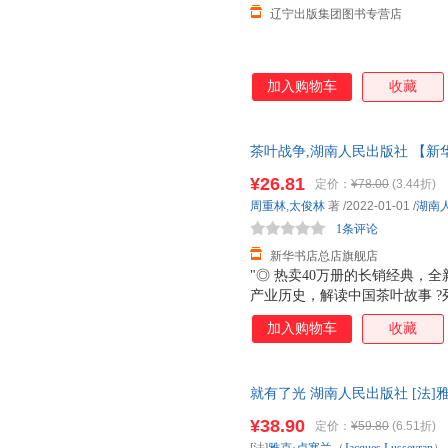
辽宁出版集团图书专营店
叶芝
孙侃
郭大治
南勇
蔡骏
泰戈尔
李颖
哈洛·辛尼斯基
陈书良
加入购物车
收藏
田宇
钱理群
梅静
刘勇军
拉里莎·麦克法夸尔
傅国涌
茶叶战争,湖南人民出版社 【新
木云
罗家伦
林求是
多仓就近发货 85%城市次日送达！
¥26.81
定价：
¥78.00
(3.44折)
陈赓拓
周洪滨
周秉钧
周重林
,
太俊林
著
/2022-01-01
/
湖南
喜龙仁
王涛
王迪平
1条评论
夏悠然
吕思勉
梁衡
新华书店总店旗舰店
"◎ 热卖40万册的长销经典，
耿帅
戴维
约翰·洛
产业历史，解读中国茶叶故事 ?
孙哲
梅吉
刘诚
中、公务员考试试卷；已授出繁体
加入购物车
收藏
李波
解玺璋
陈锋
云图书”“东亚版权创意图书”等
机构列为书目◎ 理解历史的全
杨珊珊
夏丏尊
刘军
全球茶叶贸易百年风云
方林
陈勇
孔子
就有了光 湖南人民出版社 [法]雅克·卢
店】 新华正版 多仓就近发货 
王宏
王超
寺山修
¥38.90
定价：
¥59.80
(6.51折)
梦溪石
吕亦涵
李西闽