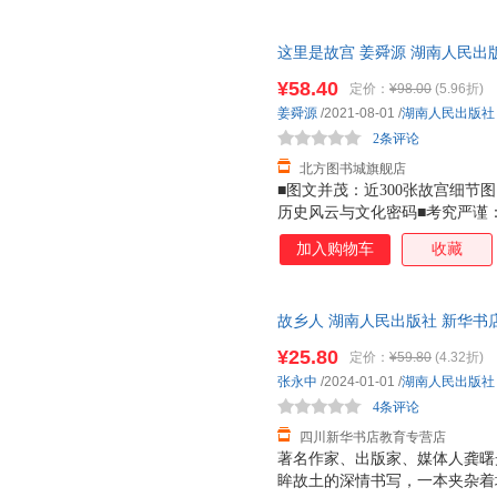
抵达生活的更深处。4.任一生
对此做ji zhi的追求。5.远
这里是故宫 姜舜源 湖南人民出
而成纯粹的诗。6.赵园散文自
版全新书籍 正规发票 多仓就近发
世，在生活与学术中寻找平衡，
¥58.40
定价：
¥98.00
(5.96折)
整体设计，精装小开本，进口荷
姜舜源
/2021-08-01
/
湖南人民出版社
翻阅。体悟生活的宽广，感受生
2条评论
北方图书城旗舰店
■图文并茂：近300张故宫细节
历史风云与文化密码■考究严谨
严谨，深入挖掘隐藏在故宫中不
加入购物车
收藏
知道的故宫■口碑推介：有名历
史编纂委员会副主任、故宫博物
烫金 内封印金 奏折式拉页设计
故乡人 湖南人民出版社 新华书
购优惠咨询在线客服！
¥25.80
定价：
¥59.80
(4.32折)
张永中
/2024-01-01
/
湖南人民出版社
4条评论
四川新华书店教育专营店
著名作家、出版家、媒体人龚曙
眸故土的深情书写，一本夹杂着