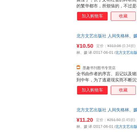
的繁华都市，所烦恼的，不过是
山，生于野蛮丛林的神秘少年，
加入购物车
收藏
界，于刀锋行走。 他们原本永
机。 他是她抗拒不得的诱惑，
价。 她来到他的世界，见证他
北方文艺出版社 人间失格林、媛 译
欲纠葛，痛与恨并生。所有情感
书，保证质量，此书为单本而非
于心底。 当许久之后，她再回
¥10.50
定价：
¥313.06
(0.34折)
看见的才是他真正的容颜 那些
林、媛 译
/2017-06-01
/
北方文艺出
墨趣书刊图书专营店
全书由作者的序言、后记以及猪
到中年，为了逃避现实而不断沉
麻痹*终走到自我毁灭的地步。
加入购物车
收藏
闷、已经渴望被爱的情感纠结。
借叶藏的经历，作者巧妙地把自
植其中，并由此提出了身为人*
北方文艺出版社 人间失格林、媛 译
书，保证质量，此书为单本而非
¥11.20
定价：
¥251.50
(0.45折)
林、媛 译
/2017-06-01
/
北方文艺出