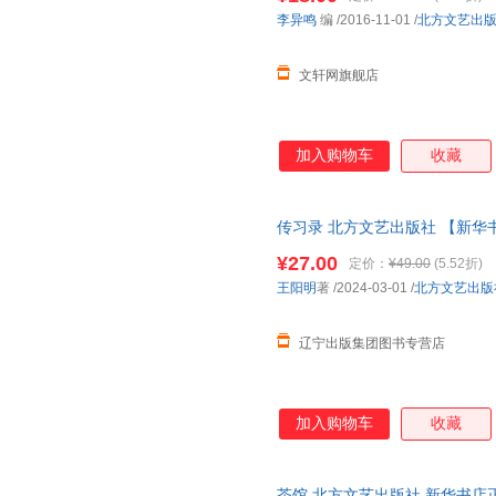
小狐濡尾
吴楚材
王小波
李异鸣
编
/2016-11-01
/
北方文艺出
笛福
安武林
朱凌
文轩网旗舰店
紫式部
马振凯
郑军
斯蒂芬·茨威格
张进步
梁晓声
柯南道尔
刘向
胡适
加入购物车
收藏
陈渠珍
亨德里克·威廉·房龙
朱生豪
吕坤
李睿
杜梅
传习录 北方文艺出版社 【新华
玛丽·居里
意千重
吴晗
¥27.00
寄藤文平
飞乐鸟
常清
定价：
¥49.00
(5.52折)
王阳明
著
/2024-03-01
/
北方文艺出版
伏尼契
戴尔·卡耐基
张虹
卡夫卡
褚人获
巴尔扎
辽宁出版集团图书专营店
刘雪枫
高尔基
孟子
小仲马
张万伟
文洁若
顾城
格林兄弟
加入购物车
收藏
唐家三少
施蛰存
罗宾斯
弘一法师
奥斯卡·王尔德
野口悠
茶馆 北方文艺出版社 新华书店