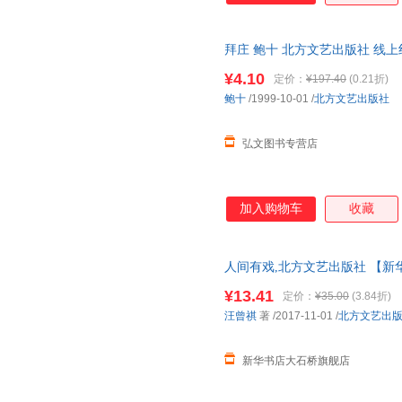
拜庄 鲍十 北方文艺出版社 线
单，避免纠纷。
¥4.10
定价：
¥197.40
(0.21折)
鲍十
/1999-10-01
/
北方文艺出版社
弘文图书专营店
加入购物车
收藏
人间有戏,北方文艺出版社 【新
就近发货 85%城市次日送达！团购优
¥13.41
定价：
¥35.00
(3.84折)
汪曾祺
著
/2017-11-01
/
北方文艺出
新华书店大石桥旗舰店