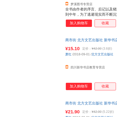
梦溪图书专营店
全书由作者的序言、后记以及猪
到中年，为了逃避现实而不断沉
麻痹*终走到自我毁灭的地步。
加入购物车
收藏
闷、已经渴望被爱的情感纠结。
借叶藏的经历，作者巧妙地把自
植其中，并由此提出了身为人*
商市街 北方文艺出版社 新华书
购优惠咨询在线客服！
¥15.10
定价：
¥42.00
(3.6折)
萧红
/2018-09-01
/
北方文艺出版社
四川新华书店教育专营店
加入购物车
收藏
商市街 北方文艺出版社 新华书
购优惠咨询在线客服！
¥21.90
定价：
¥42.00
(5.22折)