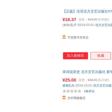
【正版】论语北方文艺出版社9787
图书，下单速发，可开发票，售
¥16.37
定价：
¥29.00
(5.65折)
(春秋)
孔子
/2019-03-01
/
北方文艺出
字里图书专营店
加入购物车
收藏
宋词说宋史 北方文艺出版社 新
达，团购优惠咨询在线客服！
¥25.00
定价：
¥48.00
(5.21折)
诸葛忆兵
/2019-10-01
/
北方文艺出版
6条评论
文轩网旗舰店