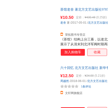
茶馆老舍 著北方文艺出版社9787
本而非一套，电子发票！
¥10.50
定价：
¥430.48
(0.25折)
老舍
著
/2017-05-01
/
北方文艺出版
荣拓图书专营店
《茶馆》结构上分三幕，以老北
展示了从清末到北洋军阀时期再
貌和各阶层的不同人物的生活变
加入购物车
收藏
九流人物，出人于这家大茶馆，
卷，形象地说明了旧中国的必然
人物近50人，除茶馆老板之外
六十回忆 北方文艺出版社 新华
的太监、信奉洋教的教士、穷困
团购优惠咨询在线客服！
氓、相士等，人物众多但性格鲜
¥12.50
定价：
¥24.00
(5.21折)
一个人物形象的轮廓来”。作品
周越然
/2018-06-01
/
北方文艺出版社
经营，描写他虽然精明圆滑、呕
1条评论
反映了中
文轩网旗舰店