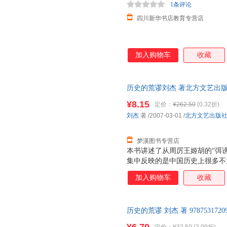
1条评论
四川新华书店教育专营店
加入购物车
收藏
历史的荒谬刘杰 著北方文艺出版社9
书为单本而非一套，电子发票！
¥8.15
定价：
¥262.50
(0.32折)
刘杰
著
/2007-03-01
/
北方文艺出版
梦溪图书专营店
本书讲述了从周厉王姬胡的“弭
集中反映的是中国历史上很多不
自各个朝代的官修正史，包括“
加入购物车
收藏
出自一些史料价值较高的札记和
识，更加了解祖国的历史，更加
历史的荒谬 刘杰 著 9787531
后，支持7天无理由退换】