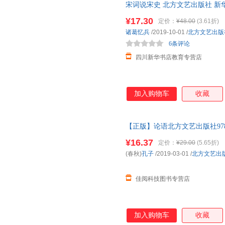
宋词说宋史 北方文艺出版社 新
达，团购优惠咨询在线客服！
¥17.30
定价：
¥48.00
(3.61折)
诸葛忆兵
/2019-10-01
/
北方文艺出版
6条评论
四川新华书店教育专营店
加入购物车
收藏
【正版】论语北方文艺出版社9787
图书，下单速发，可开发票，售
¥16.37
定价：
¥29.00
(5.65折)
(春秋)
孔子
/2019-03-01
/
北方文艺出
佳阅科技图书专营店
加入购物车
收藏