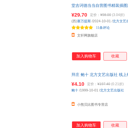
堂吉诃德当当自营图书精装插图版
版】外国经典文学课外阅读推荐
¥29.70
定价：
¥98.00
(3.04折)
就近发货，85%城市次日达，
(西)
塞万提斯
/2024-10-01
/
北方文艺
11条评论
文轩网旗舰店
加入购物车
收藏
拜庄 鲍十 北方文艺出版社 线
单，避免纠纷。
¥4.10
定价：
¥197.40
(0.21折)
鲍十
/1999-10-01
/
北方文艺出版社
小熊贝比图书专营店
加入购物车
收藏