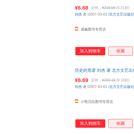
一套，电子发票。
来。
¥6.68
定价：
¥218.56
(0.31折)
刘杰
著
/2007-03-01
/
北方文艺出版
鼎鑫图书专营店
加入购物车
收藏
历史的荒谬 刘杰 著 北方文艺
存后下单，避免纠纷。
¥6.69
定价：
¥203.18
(0.33折)
刘杰
著
/2007-03-01
/
北方文艺出版
小熊贝比图书专营店
加入购物车
收藏