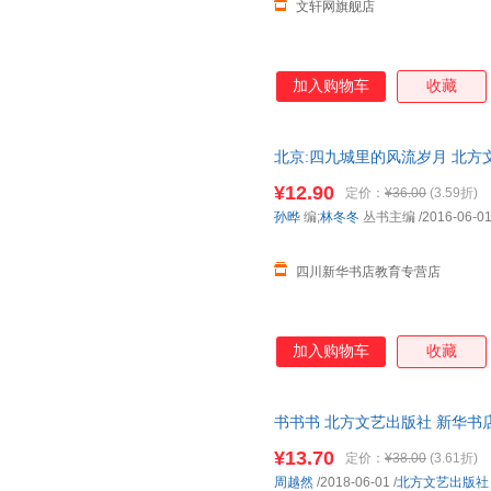
文轩网旗舰店
孙超
苏菲
斯蒂文
上疆村民
杉泽
三毛
彭海燕
尼古拉·特斯拉
米歇尔·
加入购物车
收藏
玛格丽特·米切尔
刘洋
刘亚莉
刘敬余
凉月满天
李智
北京:四九城里的风流岁月 北方
李敏
李锦旭
李辉凡
85%城市次日达，团购优惠咨询
¥12.90
定价：
¥36.00
(3.59折)
科洛迪
凯利
简奥斯
孙晔
编;
林冬冬
丛书主编
/2016-06-0
高士其
高山
高健
弗洛伊德
弗兰西斯培根
迪亚夫
四川新华书店教育专营店
程文
陈智
陈晓卿
曾锴
鲍姆
埃克多·
加入购物车
收藏
d.h.劳伦斯
书书书 北方文艺出版社 新华书
购优惠咨询在线客服！
¥13.70
定价：
¥38.00
(3.61折)
周越然
/2018-06-01
/
北方文艺出版社