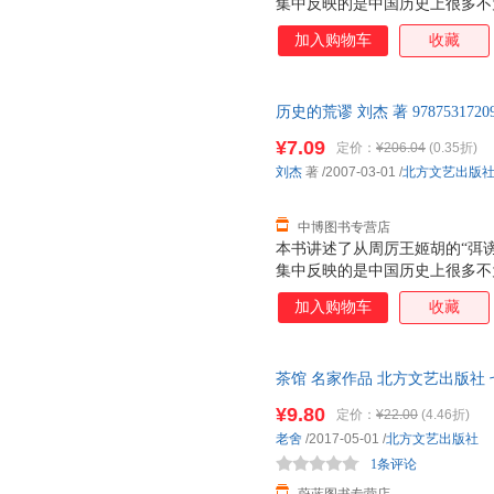
集中反映的是中国历史上很多不
自各个朝代的官修正史，包括“
加入购物车
收藏
出自一些史料价值较高的札记和
识，更加了解祖国的历史，更加
历史的荒谬 刘杰 著 9787531
后，支持7天无理由退换】
¥7.09
定价：
¥206.04
(0.35折)
刘杰
著
/2007-03-01
/
北方文艺出版
中博图书专营店
本书讲述了从周厉王姬胡的“弭
集中反映的是中国历史上很多不
自各个朝代的官修正史，包括“
加入购物车
收藏
出自一些史料价值较高的札记和
识，更加了解祖国的历史，更加
茶馆 名家作品 北方文艺出版社
¥9.80
定价：
¥22.00
(4.46折)
老舍
/2017-05-01
/
北方文艺出版社
1条评论