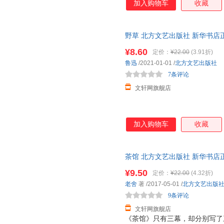
加入购物车
收藏
张华
小泉八云
王静
铃木大拙
梁秋实
李林
简·奥斯丁
红枣
丹尼尔
野草 北方文艺出版社 新华书店
优惠咨询在线客服！
子衿
郑振铎
詹姆斯·
¥8.60
定价：
¥22.00
(3.91折)
夏洛蒂·勃朗特
田建国
盛巽昌
鲁迅
/2021-01-01
/
北方文艺出版社
7条评论
欧内斯特·汤普森·西顿
梅特林克
林遥
文轩网旗舰店
郭建华
樊落
法布尔
海伦·凯勒
张翔
张琦
张春华
扎米亚金
余秋雨
加入购物车
收藏
吴琼
王培洁
王玲
林海音
李秀萍
李静
茶馆 北方文艺出版社 新华书店
谷崎润一郎
高静
陈恭禄
优惠咨询在线客服！
¥9.50
定价：
¥22.00
(4.32折)
朱光潜
赵一
张元济
老舍
著
/2017-05-01
/
北方文艺出版
杨献军
徐岩
小北
9条评论
沃尔特·惠特曼
韦伯斯特
王亚平
文轩网旗舰店
莫里斯·梅特林克
柳鸣九
刘宇
《茶馆》只有三幕，却分别写了