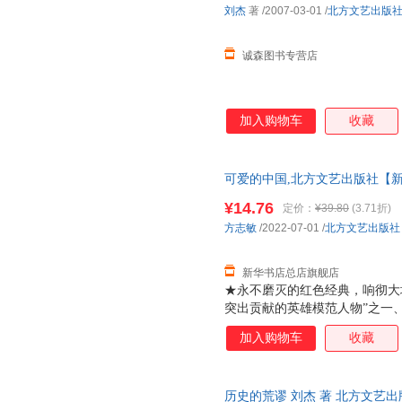
刘杰
著
/2007-03-01
/
北方文艺出版
诚森图书专营店
加入购物车
收藏
可爱的中国,北方文艺出版社【新
票 多仓就近发货 85%城市次日送达
¥14.76
定价：
¥39.80
(3.71折)
方志敏
/2022-07-01
/
北方文艺出版社
新华书店总店旗舰店
★永不磨灭的红色经典，响彻大地
突出贡献的英雄模范人物”之一
成功改编成电视剧、电影、动画
加入购物车
收藏
工程”特别奖。★央视国庆特别
任鲁豫、蓝羽朗诵《可爱的中国
张颐武赤诚推荐；《人民日报》
历史的荒谬 刘杰 著 北方文艺
天就要为中国呼喊一天；假如我