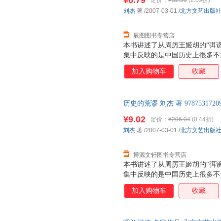
¥6.79
定价：
¥32.50
(2.09折)
刘杰
著
/2007-03-01
/
北方文艺出版
辰图图书专营店
本书讲述了从周厉王姬胡的“弭
集中反映的是中国历史上很多不
自各个朝代的官修正史，包括“
加入购物车
收藏
出自一些史料价值较高的札记和
识，更加了解祖国的历史，更加
历史的荒谬 刘杰 著 9787531
后，支持7天无理由退换】
¥9.02
定价：
¥206.04
(0.44折)
刘杰
著
/2007-03-01
/
北方文艺出版
博源文轩图书专营店
本书讲述了从周厉王姬胡的“弭
集中反映的是中国历史上很多不
自各个朝代的官修正史，包括“
加入购物车
收藏
出自一些史料价值较高的札记和
识，更加了解祖国的历史，更加