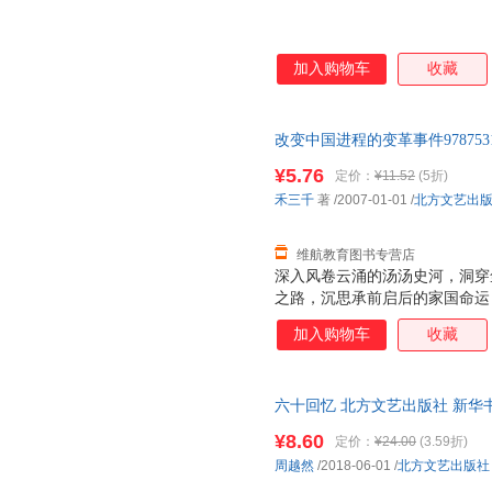
加入购物车
收藏
改变中国进程的变革事件97875
票】 图书价格为单本 如有需要
¥5.76
定价：
¥11.52
(5折)
禾三千
著
/2007-01-01
/
北方文艺出
维航教育图书专营店
深入风卷云涌的汤汤史河，洞穿
之路，沉思承前启后的家国命运
回首百年民族屈辱，革帮鼎新兴
加入购物车
收藏
思维方式，以现代人最容易接受
颖，论述周详，再现了中华民族
茂，文笔流畅，相信能够给读者
六十回忆 北方文艺出版社 新华
团购优惠咨询在线客服！
¥8.60
定价：
¥24.00
(3.59折)
周越然
/2018-06-01
/
北方文艺出版社