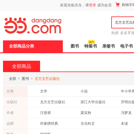
新
购物车
欢迎光临当当，请
登录
成为会员
窗
口
打
开
无
障
热搜:
多多罗
碍
传说
十日终
说
全部商品分类
图书
特装书
亲签书
电子书
明
页
面,
按
全部商品
Ctrl
加
波
全部
>
图书
>
北方文艺出版社
浪
键
分类
文学
小说
中小学
打
开
成功/励志
青春文学
历史
出版社
北方文艺出版社
浙江大学出版社
开明出
导
社会科学
哲学/宗教
保健/养
盲
江苏凤凰教育出版社
重庆出版社
作者
汪曾祺
梁实秋
冯梦龙
模
心理学
文化
动漫/幽
式
现代教育出版社
中国少年儿童出版社
中国文
蔡东藩
狄更斯
陀思妥
品牌
作家榜经典
当当科文
未读
教材
旅游/地图
管理
四川人民出版社
中西书局
莫泊桑
吴敬梓
托尔斯
异步图书
青豆书坊
时代华
经济
亲子/家教
计算机/