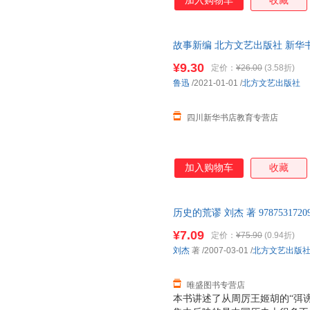
加入购物车
收藏
出自一些史料价值较高的札记和
识，更加了解祖国的历史，更加
故事新编 北方文艺出版社 新华
团购优惠咨询在线客服！
¥9.30
定价：
¥26.00
(3.58折)
鲁迅
/2021-01-01
/
北方文艺出版社
四川新华书店教育专营店
加入购物车
收藏
历史的荒谬 刘杰 著 9787531
后，支持7天无理由退换】
¥7.09
定价：
¥75.90
(0.94折)
刘杰
著
/2007-03-01
/
北方文艺出版
唯盛图书专营店
本书讲述了从周厉王姬胡的“弭