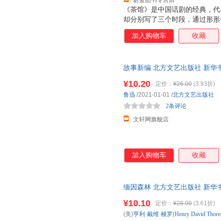
蔚蓝图书专营店
《茶馆》是中国话剧的经典，代
却分别写了三个时段，通过形形
从失败到抗日战争胜利后国民权覆
加入购物车
收藏
腐朽，真实展现了当时广大群众
时代”这一主题，那个时代波澜
个人去阅读和感受。 大茶馆就
故事新编 北方文艺出版社 新华
的时代上演三场不同的悲欢离合
团购优惠咨询在线客服！
¥10.20
定价：
¥26.00
(3.93折)
鲁迅
/2021-01-01
/
北方文艺出版社
2条评论
文轩网旗舰店
加入购物车
收藏
缅因森林 北方文艺出版社 新华
团购优惠咨询在线客服！
¥10.10
定价：
¥28.00
(3.61折)
(美)
亨利·戴维·梭罗
(
Henry
David
Thore