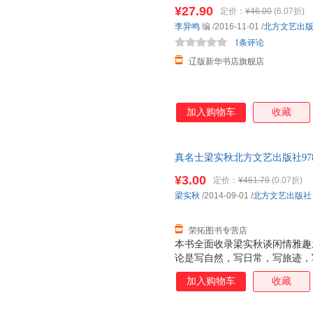
规发票
¥27.90
定价：
¥46.00
(6.07折)
李异鸣
编
/2016-11-01
/
北方文艺出
1条评论
辽版新华书店旗舰店
加入购物车
收藏
真名士梁实秋北方文艺出版社9787
单本而非一套，电子发票！
¥3.00
定价：
¥461.79
(0.07折)
梁实秋
/2014-09-01
/
北方文艺出版社
荣拓图书专营店
本书全面收录梁实秋谈闲情雅趣
论是写自然，写日常，写旅迹，
道。本书所选，均为梁实秋散文
加入购物车
收藏