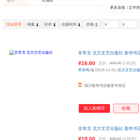
版本
统编版
北岳文艺出版社
大连理工大学出版社
南京大
许仲琳
陈君慧
法布里斯
有书至美
美国儿科学会
竹石文
更多选项（文学
外语
工业技术
育儿/早
湖南文艺出版社
湖南科学技术出版社
中州古
袁田
孔子
屠格涅
中国国家地理
紫图图书
大鱼文
自然科学
时尚/美妆
农业/林
中国科学技术大学出版社
北京出版社
北京教
赫尔曼·黑塞
哈谢克
曾国藩
新世界青春
凤凰含章
综合排序
销量
好评
出版时间
价格
-
家庭/家居
孕产/胎教
工具书
文化艺术出版社
浙江人民出版社
鲁迅
姜淑惠
巴金
快乐读书吧
波波乌(BOBOWU)
手把手
特装书
诺贝尔文学奖
二手书
烟雨
罗贯中
米切尔
六人行
林徽因
祝勇
杨苡
非常言 北方文艺出版社 新华书
莎士比亚
威廉·福克纳
雨果
购优惠咨询在线客服！
¥16.60
定价：
¥46.00
(3.61折)
孙武
奥斯丁
萧红
李异鸣
编
/2016-11-01
/
北方文艺出
塞万提斯
果戈理
徐志摩
普希金
刘鹗
司汤达
四川新华书店教育专营店
李叔同
超级大坦克科比
梁思成
藤田纮一郎
张索娃
刘安
加入购物车
收藏
张岱
李杰
凌濛初
林希美
冰心
伊凡·莫
海明威
欧·亨利
川端康
非常言 北方文艺出版社 新华书
购优惠咨询在线客服！
李汝珍
胡森林
荷马
¥18.00
定价：
¥46.00
(3.92折)