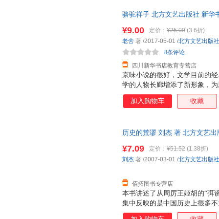
骆驼祥子 北方文艺出版社 新华
团购优惠咨询在线客服！
¥9.00
定价：
¥25.00
(3.6折)
老舍
著
/2017-05-01
/
北方文艺出版
8条评论
四川新华书店教育专营店
京味小说的很好，文学目前的经
学的人物长廊增添了新形象，为
加入购物车
收藏
历史的荒谬 刘杰 著 北方文艺
由退换】
¥7.09
定价：
¥51.52
(1.38折)
刘杰
著
/2007-03-01
/
北方文艺出版
佰拓图书专营店
本书讲述了从周厉王姬胡的“弭
集中反映的是中国历史上很多不
自各个朝代的官修正史，包括“