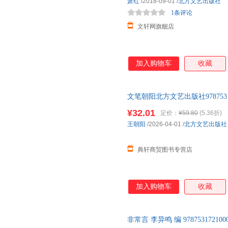
萧红
/2018-09-01
/
北方文艺出版社
1条评论
文轩网旗舰店
加入购物车
收藏
文笔朝阳北方文艺出版社97875317
¥32.01
定价：
¥59.80
(5.36折)
王朝阳
/2026-04-01
/
北方文艺出版社
典轩商贸图书专营店
加入购物车
收藏
非常言 李异鸣 编 97875317