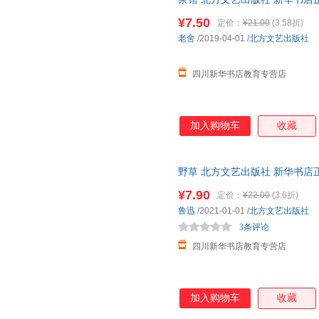
王宁
史铁生
毛大庆
优惠咨询在线客服！
¥7.50
定价：
¥21.00
(3.58折)
夏丏尊
雾满拦江
松冈正
老舍
/2019-04-01
/
北方文艺出版社
李宝嘉
亚当·斯密
赵越
培根
李昊
黑塞
四川新华书店教育专营店
卢刚
李媛媛
拉格洛
戴维
毕崇毅
亚米契
加入购物车
收藏
清少纳言
梦溪石
刘杰
张佩芬
俞陛云
徐秋华
凯勒
霍桑
福楼拜
野草 北方文艺出版社 新华书店
优惠咨询在线客服！
杰克·伦敦
陈恕
约瑟芬·
¥7.90
定价：
¥22.00
(3.6折)
秦俊
南派三叔
刘歆
鲁迅
/2021-01-01
/
北方文艺出版社
3条评论
克雷洛夫
打眼
袁枚
四川新华书店教育专营店
天下霸唱
拿破仑·希尔
米娅
林语堂
顾恺之
薛定谔
饶雪漫
罗伟
刘晓媛
加入购物车
收藏
沧月
伯特兰·罗素
周蕖