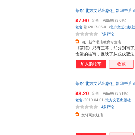
黄珊珊
陈玉洁
陈实
茶馆 北方文艺出版社 新华书店
王岩
素黑
刘强
优惠咨询在线客服！
¥7.90
定价：
¥22.00
(3.6折)
高慧勤
肥志
崔洋
老舍
著
/2017-05-01
/
北方文艺出版
钟华
赵静
张静
2条评论
吕楠
冈田尊司
傅璇琮
四川新华书店教育专营店
约翰娜·斯比丽
王阳明
王爱玲
《茶馆》只有三幕，却分别写了
命运的描写，反映了从戊戌变法
南山
卢璐
来新夏
近50年的变迁史，揭示了旧中
独木舟
村上春树
子思
加入购物车
收藏
苦难生活，突出地表现了分别“
张晓林
张军
余雷
壮阔之下的民间疾苦和嬉笑怒骂
吴娜
王敏
王丹
茶馆 北方文艺出版社 新华书店
李辉
李贺
居伊·德
优惠咨询在线客服！
¥8.20
定价：
¥21.00
(3.91折)
都德
卜劳恩
冰波
老舍
/2019-04-01
/
北方文艺出版社
吴刚
唐鲁孙
石田衣
4条评论
吕斌
罗伯特·路易斯·斯蒂文森
刘丽丽
文轩网旗舰店
卡罗尔
何纵
古斯塔夫
庄子
朱良志
钟叔河