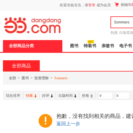
新
购物车
欢迎光临当当，请
登录
成为会员
窗
口
打
开
无
障
热搜:
白狼星
碍
师3
重建秦
说
全部商品分类
图书
特装书
亲签书
电子书
明
页
面,
按
全部商品
Ctrl
加
波
全部
>
图书
>
投资理财
>
Sommers
浪
键
打
综合排序
销量
好评
出版时间
价格
-
开
导
盲
模
抱歉，没有找到相关的商品，建
式
返回上一步