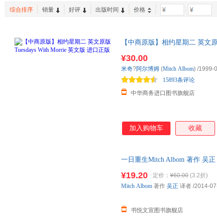
综合排序
销量
好评
出版时间
价格
-
【中商原版】相约星期二 英文原版 Tue
价促销 英文经典书
¥30.00
米奇
?
阿尔博姆
(
Mitch
Albom
)
/1999-
15893条评论
中华商务进口图书旗舰店
加入购物车
收藏
一日重生Mitch Albom 著作
有库房,消毒发货,品质保障.套装
¥19.20
定价：
¥60.00
(3.2折)
Mitch
Albom
著作
吴正
译者
/2014-07
书悦文宣图书旗舰店