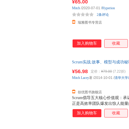
¥65.00
Mitch
/2020-07-01
/
Hyperion
2条评论
瑞雅图书专营店
加入购物车
收藏
Scrum实战:故事、模型与成功秘诀 
支持发票 七天无理由退货让您
¥56.98
定价：
¥79.00
(7.22折)
Mitch
Lacey
著
/2014-10-01
/
清华大学
创优图书旗舰店
Scrum倡导五大核心价值观：
正是高效率团队爆发出惊人能量的
Scrum暴露出来的问题？如何少
加入购物车
收藏
平衡？如果你喜欢听故事，喜欢总
成功秘诀》就是为你精心设计的。
过模型，思Scrum之精妙应用；