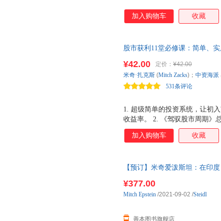
加入购物车
收藏
股市获利11堂必修课：简单、
《驾驭股市周期》总编辑杰夫·赫
¥42.00
定价：
¥42.00
尔基尔、英大证券研究所所长李
米奇·扎克斯
(
Mitch
Zacks
)；
中资海派
席研究员艾经纬联合推荐。
531条评论
1. 超级简单的投资系统，让
收益率。 2. 《驾驭股市周期
者伯顿 G. 马尔基尔、英大证
加入购物车
收藏
创始人、首席研究员艾经纬、《
网总裁林永青、《中国证券报》
理投资董事及中国上市公司市值
【预订】米奇爱泼斯坦：在印度 Mitch
本图书 预订图书大约8-12周发货
¥377.00
Mitch
Epstein
/2021-09-02
/
Steidl
善本图书旗舰店