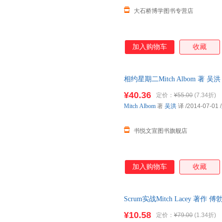
大石桥博学图书专营店
加入购物车
收藏
相约星期二Mitch Albom 著
库房,消毒发货,品质保障.套装单
¥40.36
定价：
¥55.00
(7.34折)
Mitch
Albom
著
吴洪
译
/2014-07-01
/
书悦文宣图书旗舰店
加入购物车
收藏
Scrum实战Mitch Lacey 
自有库房,消毒发货,品质保障.套
¥10.58
定价：
¥79.00
(1.34折)