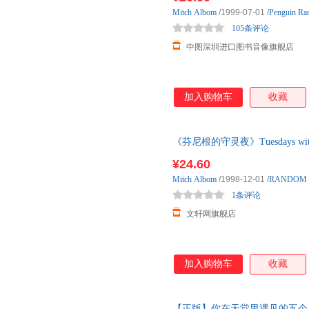
Mitch
Albom
/1999-07-01
/
Penguin Ra
105条评论
中图深圳进口图书音像旗舰店
加入购物车
收藏
《芬尼根的守灵夜》Tuesdays w
2026年08月15日，新华书店
¥24.60
惠咨询在线客服！
Mitch
Albom
/1998-12-01
/
RANDOM 
1条评论
文轩网旗舰店
加入购物车
收藏
【正版】你在天堂里遇见的五个人(中英双