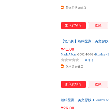
善本图书旗舰店
加入购物车
收藏
【弘书阁】相约星期二英文原版 Tues
尔博姆 当代文学名著 搭典范 
¥41.00
纪实回忆录长篇小说 英语阅读
Mitch
Albom
/2002-10-08
/
Broadway 
51条评论
弘书阁旗舰店
加入购物车
收藏
相约星期二英文原版 Tuesdays 
余秋雨名人倾情推荐 国外文
¥26.00