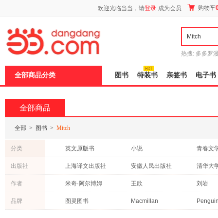
新
购物车
欢迎光临当当，请
登录
成为会员
窗
口
打
开
无
障
热搜:
多多罗
碍
传说
十日终
说
全部商品分类
图书
特装书
亲签书
电子书
明
页
面,
按
全部商品
Ctrl
加
波
全部
>
图书
>
Mitch
浪
键
分类
英文原版书
小说
青春文
打
开
管理
计算机/网络
投资理
出版社
上海译文出版社
安徽人民出版社
清华大
导
艺术
医学
教材
盲
浙江人民出版社
重庆出版社
机械工
作者
米奇·阿尔博姆
王欣
刘岩
模
经济
港台圖書
心理学
式
北京大学医学出版社
湖南文艺出版社
人民卫
品牌
图灵图书
Macmillan
政治/军事
古籍
中小学
人民文学出版社
现代教育出版社
日文原版书