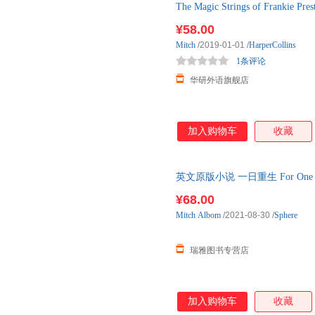
The Magic Strings of Fr
践者莱西慧眼独具，提取出大多数公
姆 相约星
之后引发的深层次的问题，展示
¥58.00
可以明白如何通过快速成功来赢得
Mitch
/2019-01-01
/
HarperCollins
活性来创建更多价值。 通过诙
1条评论
诀”三段式框架，Lacey我们漫步
华研外语旗舰店
加入购物车
收藏
英文原版小说 一日重生 For One M
心灵疗愈人生哲学 毕淑敏推荐
¥68.00
Mitch
Albom
/2021-08-30
/
Sphere
瑞雅图书专营店
加入购物车
收藏