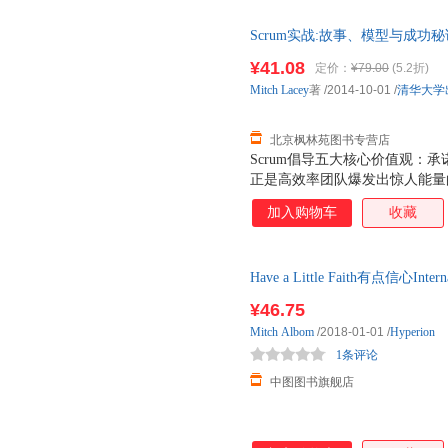
Scrum实战:故事、模型与成功秘诀 
馨提示：划线价为图书市场价，
¥41.08
定价：
¥79.00
(5.2折)
准。（书名没写全多少册的均为
Mitch
Lacey
著
/2014-10-01
/
清华大学
北京枫林苑图书专营店
Scrum倡导五大核心价值观：
正是高效率团队爆发出惊人能量的
Scrum暴露出来的问题？如何少
加入购物车
收藏
平衡？如果你喜欢听故事，喜欢总
成功秘诀》就是为你精心设计的。
过模型，思Scrum之精妙应用；
Have a Little Faith有点信心Internat
践者莱西慧眼独具，提取出大多数公
之后引发的深层次的问题，展示
¥46.75
可以明白如何通过快速成功来赢得
Mitch
Albom
/2018-01-01
/
Hyperion
活性来创建更多价值。 通过诙
1条评论
诀”三段式框架，Lacey我们漫步
中图图书旗舰店