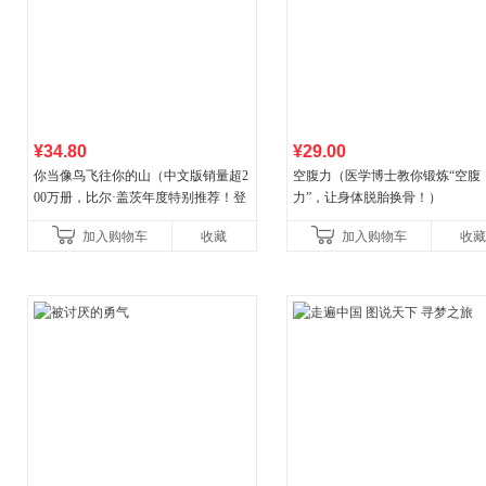
¥34.80
¥29.00
你当像鸟飞往你的山（中文版销量超2
空腹力（医学博士教你锻炼“空腹
00万册，比尔·盖茨年度特别推荐！登
力”，让身体脱胎换骨！）
顶《纽约时报》畅销榜80+周，这本书
加入购物车
收藏
加入购物车
收藏
比你听说的还要