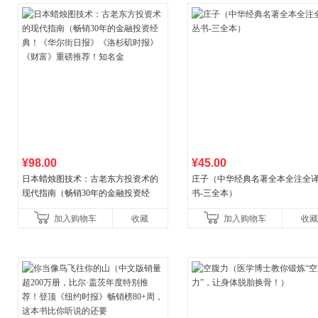
¥98.00
¥45.00
日本蜡烛图技术：古老东方投资术的
庄子（中华经典名著全本全注全
现代指南（畅销30年的金融投资经
书-三全本）
典！《华尔街日报》《洛杉矶时报》
加入购物车
收藏
加入购物车
收藏
《财富》重磅推荐！知名金