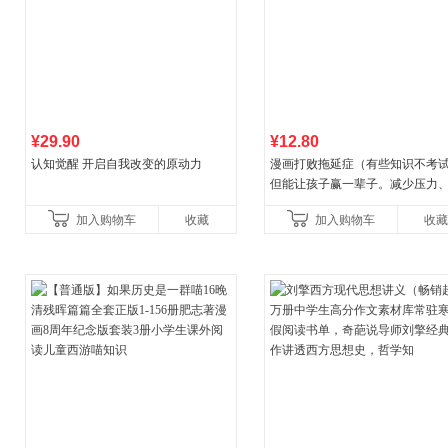
¥29.90
¥12.80
认知觉醒 开启自我改变的原动力
漫画打败拖延症（有些知识不考
但能让孩子赢一辈子。减少压力
强自信、把握机遇、培养自律，
加入购物车
收藏
加入购物车
收藏
合“小行动”触发大脑行动开