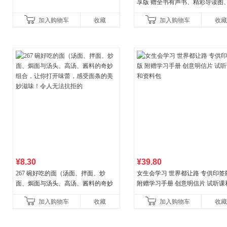
享版 赠全书有声书、精彩导读图
操教学视频 官方全新升级版 三大
加入购物车
收藏
加入购物车
收藏
权益
¥8.30
¥39.80
267 碗好吃的面（汤面、拌面、炒
女生会学习 世界都让路 专供印签
面、焗面与汤头、高汤、酱料的奇妙
附赠学习手册 创意明信片 试听课
组合，让你打开味蕾，感受面条的美
料包
加入购物车
收藏
加入购物车
收藏
妙滋味！令人无法抗拒的