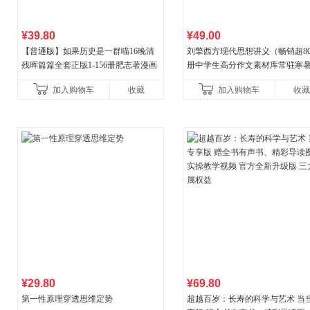
¥39.80
¥49.00
【普通版】如果历史是一群喵16晚清
刘擎西方现代思想讲义（畅销超8
残晖篇篇全套正版1-156册肥志著漫画
册中学生高分作文素材库常驻寒
8周年纪念版套装3册小学生课外阅读
阅读书单，奇葩说导师刘擎经典
加入购物车
收藏
加入购物车
收藏
儿童西游喵知识
讲透西方思想史，哲学知
¥29.80
¥69.80
第一性原理穿透思维定势
超越百岁：长寿的科学与艺术 当