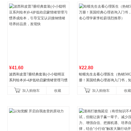
¥41.60
¥22.80
波西和皮普7册经典套装(小小聪明豆
蛤蟆先生去看心理医生（热销500
系列绘本)0-4岁低幼启蒙情绪管理习惯
册！英国经典心理咨询入门书，
养成绘本，引导宝宝认识接纳情绪培
心理学家李松蔚强烈推荐）
加入购物车
收藏
加入购物车
收藏
养好品质，发现快