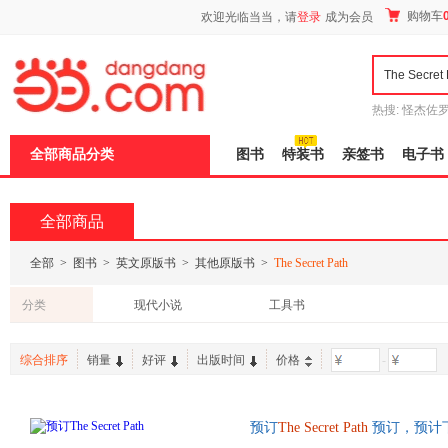
新
购物车
欢迎光临当当，请
登录
成为会员
窗
口
打
开
无
障
热搜:
怪杰佐
碍
谎
吾辈如神
说
全部商品分类
图书
特装书
亲签书
电子书
明
页
面,
按
全部商品
Ctrl
加
波
全部
>
图书
>
英文原版书
>
其他原版书
>
The Secret Path
浪
键
分类
现代小说
工具书
打
开
导
综合排序
销量
好评
出版时间
价格
-
盲
模
式
预订
The
Secret
Path
预订，预计下