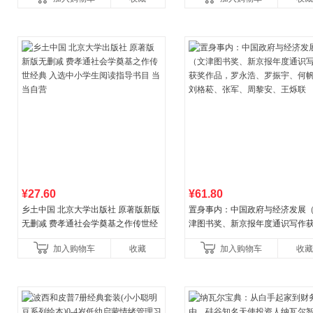
¥27.60
¥61.80
乡土中国 北京大学出版社 原著版新版
置身事内：中国政府与经济发展
无删减 费孝通社会学奠基之作传世经
津图书奖、新京报年度通识写作
典 入选中小学生阅读指导书目 当当自
作品，罗永浩、罗振宇、何帆、
加入购物车
收藏
加入购物车
收藏
营
菘、张军、周黎安、王烁联