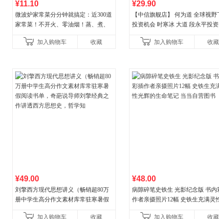
¥11.10
¥29.90
微波炉家常菜分分钟就搞定：近300道
【中信旗舰店】 何为道 全球视野
家常菜！不开火、零油烟！蒸、煮、
投资机会 时寒冰 大道 段永平投
炒、烤、焗……全彩印刷+步骤图解，
答录穷查理宝典 红利指数基金指
加入购物车
收藏
加入购物车
收藏
让美味跃然眼前、操
格之道 纳瓦尔
¥49.00
¥48.00
刘擎西方现代思想讲义（畅销超80万
病隙碎笔史铁生 光影纪念版 书内
册中学生高分作文素材库常驻寒暑假
作者亲摄照片12幅 史铁生充满灵
阅读书单，奇葩说导师刘擎经典之作
辉的生命笔记 当当自营图书
加入购物车
收藏
加入购物车
收藏