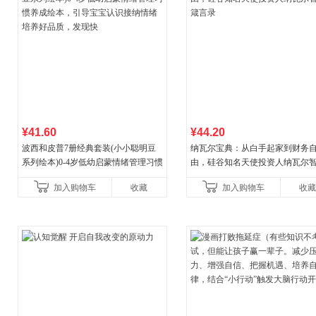
¥41.60
¥44.20
波西和皮普7册经典套装(小小聪明豆
纳瓦尔宝典：从白手起家到财务
系列绘本)0-4岁低幼启蒙情绪管理习惯
由，硅谷知名天使投资人纳瓦尔
养成绘本，引导宝宝认识接纳情绪培
箴言录
加入购物车
收藏
加入购物车
收藏
养好品质，发现快