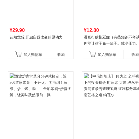
¥29.90
¥12.80
认知觉醒 开启自我改变的原动力
漫画打败拖延症（有些知识不考
但能让孩子赢一辈子。减少压力
强自信、把握机遇、培养自律，
加入购物车
收藏
加入购物车
收藏
合“小行动”触发大脑行动开