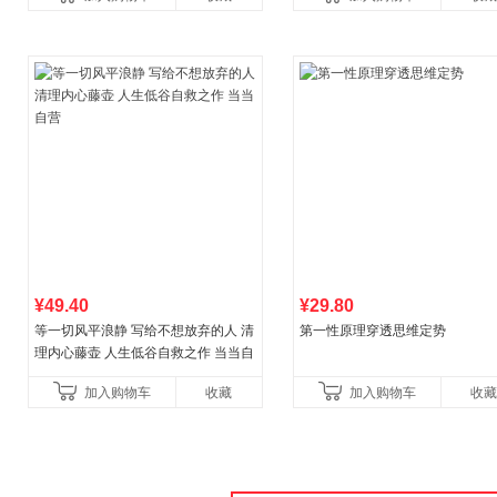
讲透西方思想史，哲学知
¥49.40
¥29.80
等一切风平浪静 写给不想放弃的人 清
第一性原理穿透思维定势
理内心藤壶 人生低谷自救之作 当当自
营
加入购物车
收藏
加入购物车
收藏