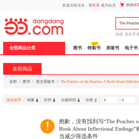
新
购物车
欢迎光临当当，请
登录
成为会员
窗
口
打
开
无
障
热搜:
多多罗
碍
传说
十日终
说
全部商品分类
图书
特装书
亲签书
电子书
明
页
面,
按
全部商品
Ctrl
加
波
全部
>
图书
>
英文原版书
>
The Peaches on the Beaches: A Book About Inflectio
浪
键
打
综合排序
销量
好评
出版时间
价格
-
开
导
盲
模
抱歉，没有找到与“The Peaches on t
式
Book About Inflectional E
当减少筛选条件