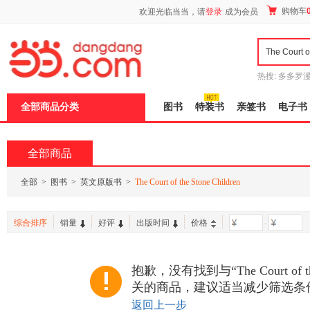
新
购物车
欢迎光临当当，请
登录
成为会员
窗
口
打
开
无
障
热搜:
多多罗
碍
传说
十日终
说
全部商品分类
图书
特装书
亲签书
电子书
明
页
面,
按
全部商品
Ctrl
加
波
全部
>
图书
>
英文原版书
>
The Court of the Stone Children
浪
键
打
综合排序
销量
好评
出版时间
价格
-
开
导
盲
模
抱歉，没有找到与“The Court of the 
式
关的商品，建议适当减少筛选条
返回上一步