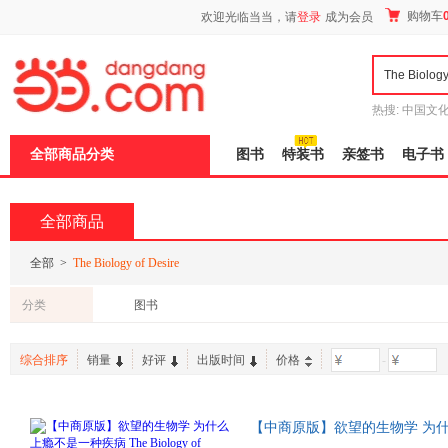
新
购物车
欢迎光临当当，请
登录
成为会员
窗
口
打
开
无
障
热搜:
中国文
碍
者从不说谎
说
全部商品分类
图书
特装书
亲签书
电子书
明
页
面,
按
全部商品
Ctrl
加
波
全部
>
The Biology of Desire
浪
键
分类
图书
打
开
导
综合排序
销量
好评
出版时间
价格
-
盲
模
式
【中商原版】欲望的生物学 为
英文原版 Marc Lew