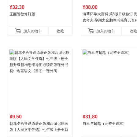
¥32.30
¥88.00
正面管教修订版
海蒂怀孕大百科 第5版升级修订 
麦考夫 孕期大全胎教书籍育儿百科
妈育婴母婴喂养怀孕胎教孕产孕
加入购物车
收藏
加入购物车
收藏
健养生百科读物当
¥9.50
¥31.80
朝花夕拾鲁迅原著正版和西游记原著
自卑与超越（完整全译本）
版【人民文学任选】七年级上册全新
升级新增思维导图必读正版课外书初