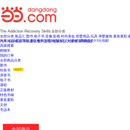
新
窗
口
打
开
无
全部分类
障
全部分类
尾品汇
图书
电子书
音像
影视
时尚美妆
母婴用品
玩具
孕婴服饰
童装童鞋
碍
热搜:
白狼星探险队
读红楼
学习观
好妈妈胜过好老师3
重建秦史
9.9元包邮
汽车用品
食品
手机通讯
数码影音
电脑办公
大家电
家用电器
说
高级搜索
明
购物车
页
我的订单
面,
全部商品分类
按
图书
Ctrl
特装书
加
亲签书
波
电子书
浪
课程
键
正版教材
打
特色书城
开
童装童鞋
导
文创
盲
毛边本
模
式
全部商品