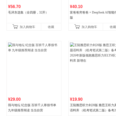
¥56.70
¥40.10
毛泽东选集（全四册，32开）
富爸爸穷爸爸 × DeepSeek AI智
版
加入购物车
收藏
加入购物车
收藏
¥29.00
¥19.90
我与地坛 纪念版 百班千人寒假书单
王陆雅思听力剑20版 雅思王听力
九年级推荐阅读 当当自营
语料库 （机考笔试第二版）备考20
年新版领跑雅思听力IELTS听力