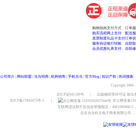
购物指南
支付方式
订单服
购买流程
网上支付
配送服
发票制度
礼品卡支付
订单状
服务协议
银行转账
自助取
会员优惠
礼券支付
自助修
公司简介
|
网站联盟
|
当当招商
|
机构销售
|
手机当当
|
官方Blog
|
知识产权
|
热词搜索
Copyright 2004 
京ICP证041189号
|
出版物经营许可证 新出发
京ICP备17043473号-1
|
京公网安备1101
互联网违法和不良信息举报电话：4001066666-5，
北京当当科文电子商务有限公司
，