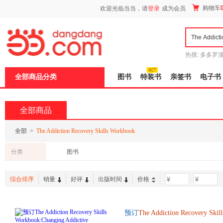
新
购物车
欢迎光临当当，请
登录
成为会员
窗
口
打
开
无
障
热搜:
多多罗
碍
传说
十日终
说
全部商品分类
图书
特装书
亲签书
电子书
明
页
面,
按
全部商品
Ctrl
加
波
全部
>
The Addiction Recovery Skills Workbook
浪
键
分类
图书
打
开
导
综合排序
销量
好评
出版时间
价格
-
盲
模
式
预订
The
Addiction
Recovery
Skill
单后2-3周左右发货！