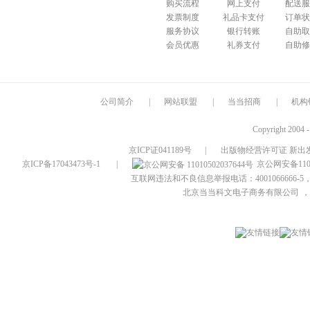
购买流程
网上支付
配送服
发票制度
礼品卡支付
订单状
服务协议
银行转账
自助取
会员优惠
礼券支付
自助修
公司简介
|
网站联盟
|
当当招商
|
机构
Copyright 2004 
京ICP证041189号
|
出版物经营许可证 新出发
京ICP备17043473号-1
|
京公网安备1101
互联网违法和不良信息举报电话：4001066666-5，
北京当当科文电子商务有限公司
，