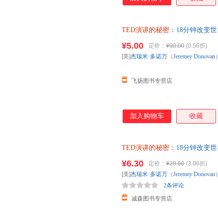
看和解构数百个TED演讲所需要
具备超强的演讲技巧。本书从内
心的秘密，分析演讲者引爆现场的
TED演讲的秘密
：18分钟改变世界 
维码，引领可视化阅读趋势，帮
著；冯颙、安超 译 中国人民 
秘密：18分钟改变世界》的作
¥5.00
定价：
¥90.00
(0.56折)
电子发票！
TED演讲作为样本展探讨演讲
[美]
杰瑞米·多诺万
（
Jeremey
Donovan
其他任何演讲书或演讲理论都不
飞扬图书专营店
加入购物车
收藏
TED演讲的秘密
：18分钟改变世界 
著；冯颙、安超 译 中国人民 
¥6.30
定价：
¥20.60
(3.06折)
电子发票。
[美]
杰瑞米·多诺万
（
Jeremey
Donovan
2条评论
诚森图书专营店