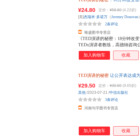
经验和心得，以65 场经典 T
著；冯颙、安超 译 9787 【
析成功演讲的时间。本书从内容
¥24.80
定价：
¥58.80
(4.22折)
人心，怎样表达才能引爆现场 
[美]
杰瑞米·多诺万
（
Jeremey
Donovan
树立自己的影响力，成功吸引、
2条评论
如何像 TED 那样鼓舞人心地
唯盛图书专营店
《TED演讲的秘密：18分钟改变
TEDx演讲者教练，高德纳咨询公
演讲训练的成果全面分享。帮你
加入购物车
收藏
看和解构数百个TED演讲所需要
具备超强的演讲技巧。本书从内
心的秘密，分析演讲者引爆现场的
TED演讲的秘密
让公开表达成为
维码，引领可视化阅读趋势，帮
成为你的核心能力 克服恐惧 条
秘密：18分钟改变世界》的作
¥29.50
定价：
¥30.60
(9.65折)
TED演讲作为样本展探讨演讲
其他
/2023-07-21
/
中信出版社
其他任何演讲书或演讲理论都不
3条评论
河南句字图书专营店
加入购物车
收藏