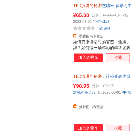
TED演讲的秘密
杰瑞米·多诺万中信
量，此书为单本而非一套，电子
¥65.00
定价：
¥138.00
(4.72折)
2023-07-01
/
中信出版社
1条评论
墨香图书专营店
如何克服讲话时的害羞、焦虑、
辞？如何做一场精彩的年终述职
赢得更大筹码？…… 工作、生
加入购物车
收藏
事实上，一切公开表达都属于演
义了 21 世纪的语言艺术，为
瑞米·多诺万在本书中分享了他在 1
TED演讲的秘密
：让公开表达成
经验和心得，以65 场经典 T
会学
析成功演讲的时间。本书从内容
¥98.95
定价：
¥98.95
人心，怎样表达才能引爆现场 
杰瑞米·多诺万
, 著
/2023-08-01
/
中信
树立自己的影响力，成功吸引、
如何像 TED 那样鼓舞人心地
梦梦图书专营店
加入购物车
收藏