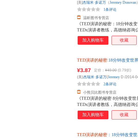
[美]
杰瑞米·多诺万
（
Jeremey
Donovan
1条评论
温昕图书专营店
《TED演讲的秘密：18分钟改变
TEDx演讲者教练，高德纳咨询公
演讲训练的成果全面分享。帮你
加入购物车
收藏
看和解构数百个TED演讲所需要
具备超强的演讲技巧。本书从内
心的秘密，分析演讲者引爆现场的
TED演讲的秘密
:18分钟改变
维码，引领可视化阅读趋势，帮
下单，避免纠纷。
秘密：18分钟改变世界》的作
¥3.87
定价：
¥49.00
(0.79折)
TED演讲作为样本展探讨演讲
(美)
杰瑞米·多诺万
(
Jeremey
D
/2014-0
其他任何演讲书或演讲理论都不
2条评论
小熊贝比图书专营店
《TED演讲的秘密 8分钟改变世
TEDx演讲者教练，高德纳咨询
演讲训练的成果全面分享。帮你
加入购物车
收藏
看和解构数百个TED演讲所需
备超强的演讲技巧。本书从内容
的秘密，分析演讲者引爆现场的技
TED演讲的秘密
：18分钟改变世界 
码，引领可视化阅读趋势，帮你