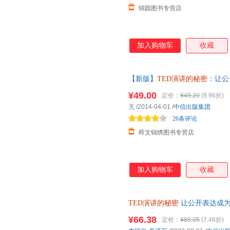
锦园图书专营店
加入购物车
收藏
【新版】
TED演讲的秘密
：让公
二维码贯穿 商务沟通 口才 财
¥49.00
定价：
¥49.20
(9.96折)
无
/2014-04-01
/
中信出版集团
26条评论
晖文锦绣图书专营店
加入购物车
收藏
TED演讲的秘密
让公开表达成为
成为你的核心能力 克服恐惧 条
¥66.38
定价：
¥89.05
(7.46折)