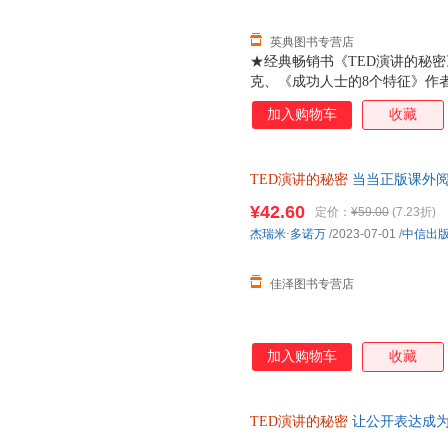
英典图书专营店
★经典畅销书《TED演讲的秘
克、《成功人士的8个特征》作者
TEDx大会组织者和演讲者、高
加入购物车
收藏
过10000小时演讲练习的经验
★以全世界最具感染力的65个T
巧，向最会说话的那些人学表达
TED演讲的秘密
当当正版课外阅
打动人心，怎样表达才能快速提
从观点提炼、内容组织到讲话时
¥42.60
定价：
¥59.00
(7.23折)
不止关于演讲 如何克服讲话时
杰瑞米·多诺万
/2023-07-01
/
中信出
感人至深的致辞？如何做一场精
何在谈判桌上赢得更大筹码？ 
佳泽图书专营店
加入购物车
收藏
TED演讲的秘密
让公开表达成为
成为你的核心能力 克服恐惧 条