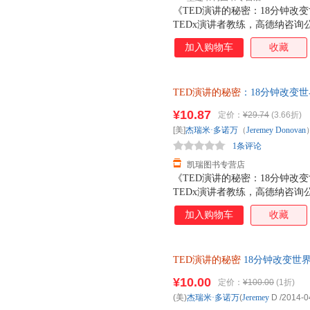
《TED演讲的秘密：18分钟改变
TEDx演讲者教练，高德纳咨询公
演讲训练的成果全面分享。帮你
加入购物车
收藏
看和解构数百个TED演讲所需要
具备超强的演讲技巧。本书从内
心的秘密，分析演讲者引爆现场的
TED演讲的秘密
：18分钟改变世界 
维码，引领可视化阅读趋势，帮
著；冯颙、安超 译【正版】 
秘密：18分钟改变世界》的作
¥10.87
定价：
¥29.74
(3.66折)
TED演讲作为样本展探讨演讲
[美]
杰瑞米·多诺万
（
Jeremey
Donovan
其他任何演讲书或演讲理论都不
1条评论
凯瑞图书专营店
《TED演讲的秘密：18分钟改变
TEDx演讲者教练，高德纳咨询公
演讲训练的成果全面分享。帮你
加入购物车
收藏
看和解构数百个TED演讲所需要
具备超强的演讲技巧。本书从内
心的秘密，分析演讲者引爆现场的
TED演讲的秘密
18分钟改变世
维码，引领可视化阅读趋势，帮
秘密：18分钟改变世界》的作
¥10.00
定价：
¥100.00
(1折)
TED演讲作为样本展探讨演讲
(美)
杰瑞米·多诺万
(
Jeremey
D
/2014-0
其他任何演讲书或演讲理论都不