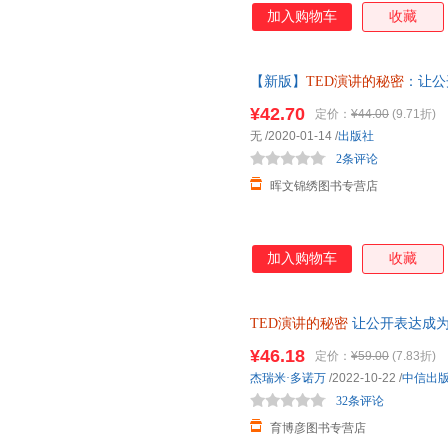
加入购物车
收藏
【新版】
TED演讲的秘密
：让公
二维码贯穿 商务沟通 口才 财
¥42.70
定价：
¥44.00
(9.71折)
无
/2020-01-14
/
出版社
2条评论
晖文锦绣图书专营店
加入购物车
收藏
TED演讲的秘密
让公开表达成为
成为你的核心能力 克服恐惧 条
¥46.18
定价：
¥59.00
(7.83折)
杰瑞米·多诺万
/2022-10-22
/
中信出
32条评论
育博彦图书专营店