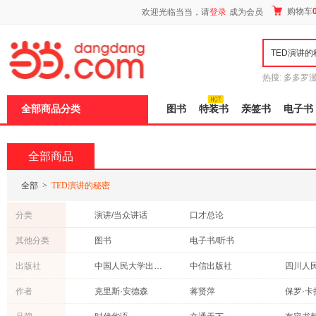
新
购物车
欢迎光临当当，请
登录
成为会员
窗
口
打
开
无
障
热搜:
多多罗
碍
传说
十日终
说
全部商品分类
图书
特装书
亲签书
电子书
明
页
面,
按
全部商品
Ctrl
加
波
全部
>
TED演讲的秘密
浪
键
分类
演讲/当众讲话
口才总论
打
开
其他分类
图书
电子书/听书
导
盲
出版社
中国人民大学出版社
中信出版社
四川人
模
式
人民邮电出版社
中国纺织出版社
北京联
作者
克里斯·安德森
蒋贤萍
保罗·卡