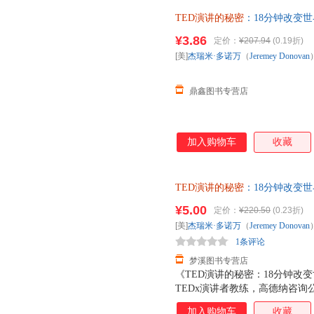
心的秘密，分析演讲者引爆现场的
TED演讲的秘密
：18分钟改变世界 
维码，引领可视化阅读趋势，帮
著；冯颙、安超 译 中国人民 
秘密：18分钟改变世界》的作
¥3.86
定价：
¥207.94
(0.19折)
电子发票。
TED演讲作为样本展探讨演讲
[美]
杰瑞米·多诺万
（
Jeremey
Donovan
其他任何演讲书或演讲理论都不
鼎鑫图书专营店
加入购物车
收藏
TED演讲的秘密
：18分钟改变世界[
著；冯颙、安超 译中国人民大
¥5.00
定价：
¥220.50
(0.23折)
套，电子发票！
[美]
杰瑞米·多诺万
（
Jeremey
Donovan
1条评论
梦溪图书专营店
《TED演讲的秘密：18分钟改变
TEDx演讲者教练，高德纳咨询公
演讲训练的成果全面分享。帮你
加入购物车
收藏