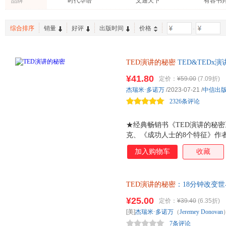
品牌
时代华语
文通天下
有容书
综合排序
销量
好评
出版时间
价格
-
TED演讲的秘密
TED&TED
克服恐惧、条理清晰、深入人心
¥41.80
定价：
¥59.00
(7.09折)
杰瑞米·多诺万
/2023-07-21
/
中信出
2326条评论
★经典畅销书《TED演讲的秘
克、《成功人士的8个特征》作者
TEDx大会组织者和演讲者、高
加入购物车
收藏
过10000小时演讲练习的经验
★以全世界最具感染力的65个T
巧，向最会说话的那些人学表达
TED演讲的秘密
：18分钟改变世界 
打动人心，怎样表达才能快速提
著；冯颙、安超 译 中国人民 
从观点提炼、内容组织到讲话时
¥25.00
定价：
¥39.40
(6.35折)
理由退换】
不止关于演讲 如何克服讲话时
[美]
杰瑞米·多诺万
（
Jeremey
Donovan
感人至深的致辞？如何做一场精
7条评论
何在谈判桌上赢得更大筹码？ 