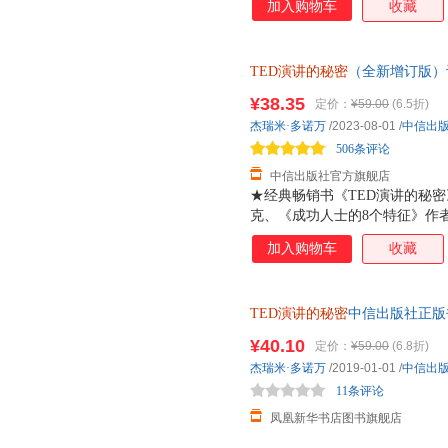
加入购物车
收藏
事实上，一切公开表达都属于演
义了 21 世纪的语言艺术，为
瑞米·多诺万在本书中分享了他在 1
TED演讲的秘密
（全新增订版）
经验和心得，以65 场经典 T
杰瑞米多诺万著 TED演讲教练亲授
析成功演讲的时间。本书从内容
¥38.35
定价：
¥59.00
(6.5折)
授，让公开表达成为你的核心能
人心，怎样表达才能引爆现场 
杰瑞米·多诺万
/2023-08-01
/
中信出
树立自己的影响力，成功吸引、
506条评论
如何像 TED 那样鼓舞人心地
中信出版社官方旗舰店
★经典畅销书《TED演讲的秘
克、《成功人士的8个特征》作者
TEDx大会组织者和演讲者、高
加入购物车
收藏
过10000小时演讲练习的经验
TED演讲的秘密
中信出版社正版
¥40.10
定价：
¥59.00
(6.8折)
杰瑞米·多诺万
/2019-01-01
/
中信出
11条评论
凤凰新华书店图书旗舰店