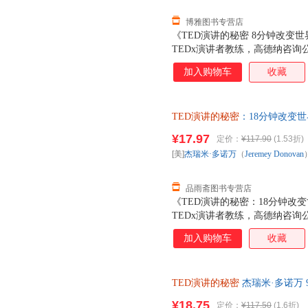
博雅图书专营店
《TED演讲的秘密 8分钟改变世
TEDx演讲者教练，高德纳咨询
演讲训练的成果全面分享。帮你
加入购物车
收藏
看和解构数百个TED演讲所需
备超强的演讲技巧。本书从内容
的秘密，分析演讲者引爆现场的技
TED演讲的秘密
：18分钟改变世界 
码，引领可视化阅读趋势，帮你
著；冯颙、安超 译 中国人民 
密 8分钟改变世界》的作者从一
¥17.97
定价：
¥117.90
(1.53折)
讲作为样本展探讨演讲内容打动
[美]
杰瑞米·多诺万
（
Jeremey
Donovan
何演讲书或演讲理论都不具备的
品雨斋图书专营店
《TED演讲的秘密：18分钟改变
TEDx演讲者教练，高德纳咨询公
演讲训练的成果全面分享。帮你
加入购物车
收藏
看和解构数百个TED演讲所需要
具备超强的演讲技巧。本书从内
心的秘密，分析演讲者引爆现场的
TED演讲的秘密
杰瑞米·多诺万 9
维码，引领可视化阅读趋势，帮
质售后，支持7天无理由退换】
秘密：18分钟改变世界》的作
¥18.75
定价：
¥117.50
(1.6折)