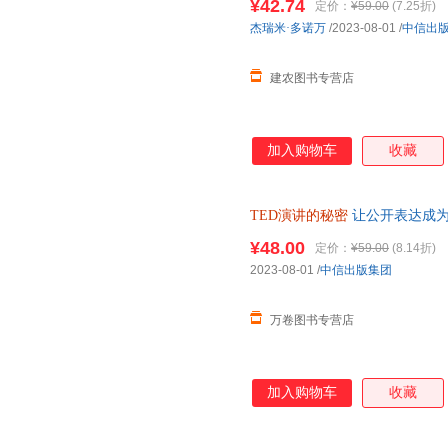
¥42.74
定价：
¥59.00
(7.25折)
杰瑞米·多诺万
/2023-08-01
/
中信出
建农图书专营店
加入购物车
收藏
TED演讲的秘密
让公开表达成为
成为你的核心能力 克服恐惧 条
¥48.00
定价：
¥59.00
(8.14折)
电子发票！幼儿童书培养亲子心
2023-08-01
/
中信出版集团
万卷图书专营店
加入购物车
收藏