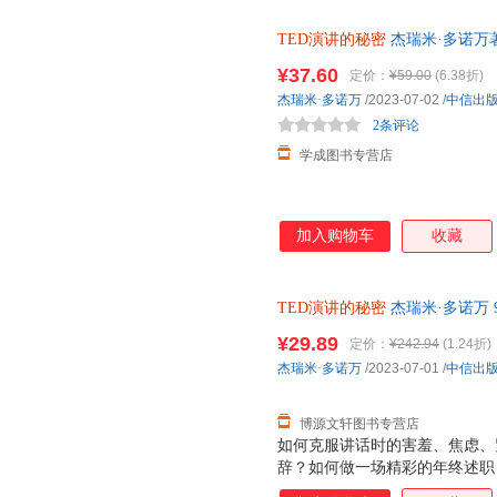
TED演讲的秘密
杰瑞米·多诺万
能打动人心怎样表达才能快速提
¥37.60
定价：
¥59.00
(6.38折)
杰瑞米·多诺万
/2023-07-02
/
中信出
2条评论
学成图书专营店
加入购物车
收藏
TED演讲的秘密
杰瑞米·多诺万 9
质售后，支持7天无理由退换】
¥29.89
定价：
¥242.94
(1.24折)
杰瑞米·多诺万
/2023-07-01
/
中信出
博源文轩图书专营店
如何克服讲话时的害羞、焦虑、
辞？如何做一场精彩的年终述职
赢得更大筹码？…… 工作、生