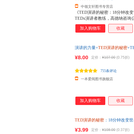
中领文轩图书专营店
《TED演讲的秘密：18分钟改变
TEDx演讲者教练，高德纳咨询公
演讲训练的成果全面分享。帮你
加入购物车
收藏
看和解构数百个TED演讲所需要
具备超强的演讲技巧。本书从内
心的秘密，分析演讲者引爆现场的
演讲的力量+
TED演讲的秘密
+
维码，引领可视化阅读趋势，帮
的5条核心法则 口才训练说话
秘密：18分钟改变世界》的作
¥8.00
定价：
¥107.00
(0.75折)
TED演讲作为样本展探讨演讲
其他任何演讲书或演讲理论都不
755条评论
一本爱阅图书旗舰店
加入购物车
收藏
TED演讲的秘密
：18分钟改变世界 
著；冯颙、安超 译【速开发票 
¥3.99
定价：
¥108.00
(0.37折)