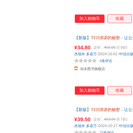
加入购物车
收藏
【新版】
TED演讲的秘密
：让公
二维码贯穿 商务沟通 口才 财
¥34.80
定价：
¥59.00
(5.9折)
杰瑞米·多诺万
/2024-10-01
/
中信出
6条评论
知未图书旗舰店
加入购物车
收藏
【新版】
TED演讲的秘密
：让公
二维码贯穿 商务沟通 口才 财经
¥39.50
定价：
¥59.00
(6.7折)
让公开表达成为你的核心能力~
杰瑞米·多诺万
/2024-10-27
/
中信出
32条评论