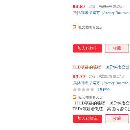
著；冯颙、安超 译 中国人民 
密 8分钟改变世界》的作者从一
¥3.87
定价：
¥195.74
(0.2折)
单，避免纠纷。
讲作为样本展探讨演讲内容打动
[美]
杰瑞米·多诺万
（
Jeremey
Donovan
何演讲书或演讲理论都不具备的
弘文图书专营店
加入购物车
收藏
TED演讲的秘密
：18分钟改变世界 
著；冯颙、安超 译 9787 【
¥3.77
定价：
¥230.70
(0.17折)
[美]
杰瑞米·多诺万
（
Jeremey
Donovan
2条评论
概念图书专营店
《TED演讲的秘密：18分钟改变
TEDx演讲者教练，高德纳咨询公
演讲训练的成果全面分享。帮你
加入购物车
收藏
看和解构数百个TED演讲所需要
具备超强的演讲技巧。本书从内