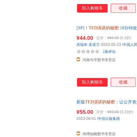
加入购物车
收藏
[SP]！
TED演讲的秘密
:18分钟
巧，用演讲征服观众【可开发票
¥44.00
定价：
¥69.90
(6.3折)
物无忧
杰瑞米·多诺万
/2022-05-23
/
中国人
2条评论
河南句字图书专营店
加入购物车
收藏
新版
TED演讲的秘密
：让公开表
码贯穿 商务沟通 口才 财经商业
¥55.00
定价：
¥59.00
(9.33折)
2023-08-01
/
中信出版集团
淘博知晓图书专营店