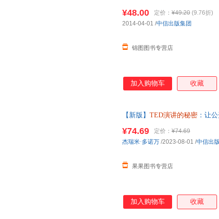
二维码贯穿 商务沟通 口才 财
¥48.00
定价：
¥49.20
(9.76折)
2014-04-01
/
中信出版集团
锦图图书专营店
加入购物车
收藏
【新版】
TED演讲的秘密
：让公
二维码贯穿 商务沟通 口才 财
¥74.69
定价：
¥74.69
杰瑞米·多诺万
/2023-08-01
/
中信出
果果图书专营店
加入购物车
收藏