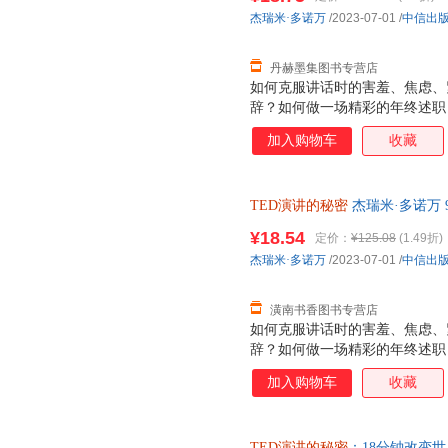
TED演讲作为样本展探讨演讲
杰瑞米·多诺万
/2023-07-01
/
中信出
其他任何演讲书或演讲理论都不
丹赫墨集图书专营店
如何克服讲话时的害羞、焦虑、
辞？如何做一场精彩的年终述职
赢得更大筹码？…… 工作、生
加入购物车
收藏
事实上，一切公开表达都属于演
义了 21 世纪的语言艺术，为
瑞米·多诺万在本书中分享了他在 1
TED演讲的秘密
杰瑞米·多诺万 9
经验和心得，以65 场经典 T
质售后，支持7天无理由退换】
析成功演讲的时间。本书从内容
¥18.54
定价：
¥125.08
(1.49折)
人心，怎样表达才能引爆现场 
杰瑞米·多诺万
/2023-07-01
/
中信出
树立自己的影响力，成功吸引、
如何像 TED 那样鼓舞人心地
潢南书香图书专营店
如何克服讲话时的害羞、焦虑、
辞？如何做一场精彩的年终述职
赢得更大筹码？…… 工作、生
加入购物车
收藏
事实上，一切公开表达都属于演
义了 21 世纪的语言艺术，为
瑞米·多诺万在本书中分享了他在 1
TED演讲的秘密
：18分钟改变世界 