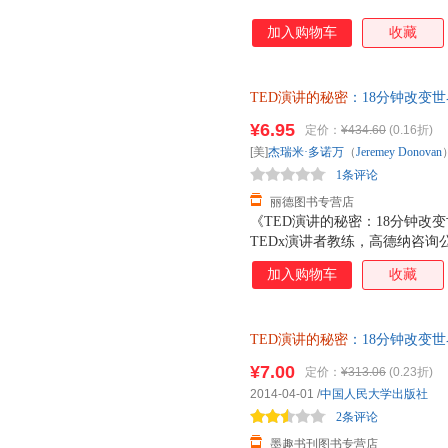
加入购物车
收藏
TED演讲的秘密
：18分钟改变世界[
著；冯颙、安超 译中国人民大
¥6.95
定价：
¥434.60
(0.16折)
套，电子发票！
[美]
杰瑞米·多诺万
（
Jeremey
Donovan
1条评论
丽德图书专营店
《TED演讲的秘密：18分钟改变
TEDx演讲者教练，高德纳咨询公
演讲训练的成果全面分享。帮你
加入购物车
收藏
看和解构数百个TED演讲所需要
具备超强的演讲技巧。本书从内
心的秘密，分析演讲者引爆现场的
TED演讲的秘密
：18分钟改变世界[
维码，引领可视化阅读趋势，帮
著；冯颙、安超 译中国人民大
秘密：18分钟改变世界》的作
¥7.00
定价：
¥313.06
(0.23折)
套，电子发票！
TED演讲作为样本展探讨演讲
2014-04-01
/
中国人民大学出版社
其他任何演讲书或演讲理论都不
2条评论
墨趣书刊图书专营店