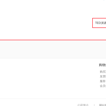
购物
购买
发票
服务
会员
公司简介
|
网站