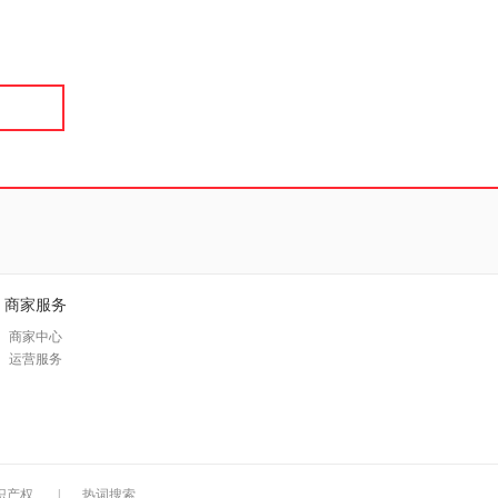
具
品
外
品
讯
音
公
器
商家服务
商家中心
运营服务
识产权
|
热词搜索