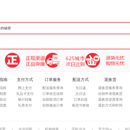
箱包皮
手表饰
运动户
汽车用
食品
手机通
数码影
电脑办
大家电
家用电
指南
支付方式
订单服务
配送方式
退换货
流程
网上支付
配送服务查询
当日递
退换货服务查询
制度
礼品卡支付
订单状态说明
次日达
自助申请退换货
协议
银行转账
自助取消订单
订单自提
退换货进度查询
优惠
礼券支付
自助修改订单
验货与签收
退款方式和时间
联盟
|
当当招商
|
机构销售
|
手机当当
|
官方Blog
|
知