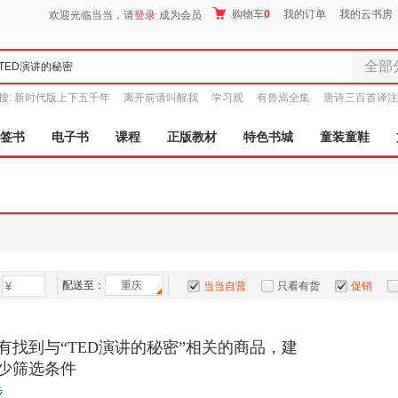
购物车
0
我的订单
我的云书房
欢迎光临当当，请
登录
成为会员
全部
全部分
搜:
新时代版上下五千年
离开前请叫醒我
学习观
有兽焉全集
唐诗三百首译注
尾品汇
图书
签书
电子书
课程
正版教材
特色书城
童装童鞋
电子书
音像
影视
时尚美
母婴用
玩具
配送至：
重庆
孕婴服
当当自营
只看有货
促销
童装童
特卖
预售
入驻商家
家居日
有找到与“TED演讲的秘密”相关的商品，建
家具装
少筛选条件
服装
步
鞋