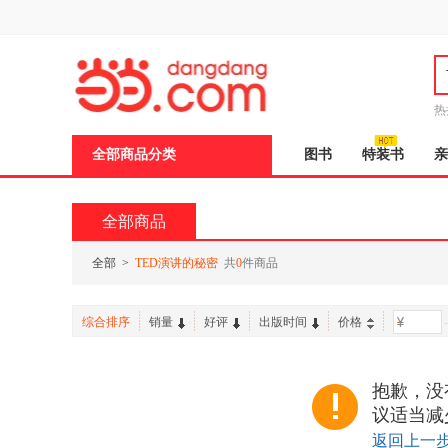
新
窗
口
打
开
无
障
热
碍
邮
说
全部商品分类
图书
特装书
亲
明
页
面,
按
全部商品
Ctrl
加
波
全部
>
TED演讲的秘密
共
0
件商品
浪
键
打
综合排序
销量
好评
出版时间
价格
-
开
导
盲
模
抱歉，没
式
议适当减
返回上一