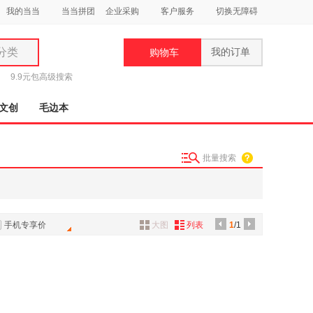
我的当当
当当拼团
企业采购
客户服务
切换无障碍
分类
我的订单
购物车
类
9.9元包
高级搜索
文创
毛边本
批量搜索
妆
品
饰
手机专享价
大图
列表
1
/1
鞋
用
饰