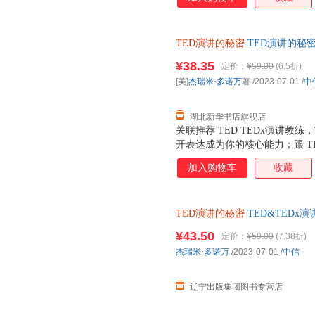
TED演讲的秘密
TED演讲的秘
¥38.35
定价：
¥59.00
(6.5折)
[美]
杰瑞米·多诺万
著
/2023-07-01
/
中
湖北新华书店旗舰店
关联推荐 TED TEDx演讲教
开表达成为你的核心能力；跟 TED
播放的表达示范，克服恐惧，条
加入购物车
收藏
TED演讲的秘密
TED&TED
正规电子发票 多仓就近发货
¥43.50
定价：
¥59.00
(7.38折)
杰瑞米·多诺万
/2023-07-01
/
中信
辽宁出版集团图书专营店