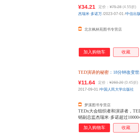
瑞米·多诺万 中信出版社 北京
¥34.21
定价：
¥75.28
(4.55折)
价！商品图片仅供参考，以实物
杰瑞米·多诺万
/2023-07-01
/
中信出
格）
北京枫林苑图书专营店
加入购物车
收藏
TED演讲的秘密
：18分钟改变
9787300248707 正版旧
¥11.64
定价：
¥260.20
(0.45折)
2017-09-01
/
中国人民大学出版社
梦溪图书专营店
TEDx大会组织者和演讲者，T
销副总监杰瑞米·多诺超过100
习公开演讲所需的20年时间，以
加入购物车
收藏
小时。 要在18分钟内打动听
巧两方面入手，揭示演讲内容打