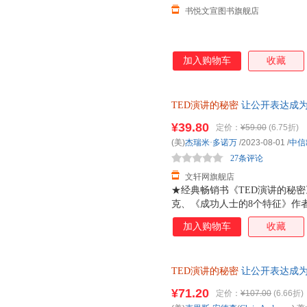
书悦文宣图书旗舰店
加入购物车
收藏
TED演讲的秘密
让公开表达成为
练亲授 跟TED学即兴演讲 中
¥39.80
定价：
¥59.00
(6.75折)
货，85%城市次日达，团购优
(美)
杰瑞米·多诺万
/2023-08-01
/
中信
27条评论
文轩网旗舰店
★经典畅销书《TED演讲的秘
克、《成功人士的8个特征》作者
TEDx大会组织者和演讲者、高
加入购物车
收藏
过10000小时演讲练习的经验
全世界拥有感染力的65个TED
最会说话的那些人学表达！★聚
TED演讲的秘密
让公开表达成为
心，怎样表达才能快速提升个人
TED演讲教练亲授 跟TED学
炼、内容组织到讲话时的风格、
¥71.20
定价：
¥107.00
(6.66折)
货，85%城市次日达，团购优
演讲——如何克服讲话时的害羞