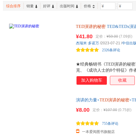
综合排序
销量
好评
出版时间
价格
-
TED演讲的秘密
TED&TED
克服恐惧、条理清晰、深入人心
¥41.80
定价：
¥59.00
(7.09折)
杰瑞米·多诺万
/2023-07-21
/
中信出
2326条评论
★经典畅销书《TED演讲的秘
克、《成功人士的8个特征》作者
TEDx大会组织者和演讲者、高
加入购物车
收藏
过10000小时演讲练习的经验
★以全世界最具感染力的65个T
巧，向最会说话的那些人学表达
演讲的力量+
TED演讲的秘密
+
打动人心，怎样表达才能快速提
的5条核心法则 口才训练说话
从观点提炼、内容组织到讲话时
¥8.00
定价：
¥107.00
(0.75折)
不止关于演讲 如何克服讲话时
感人至深的致辞？如何做一场精
755条评论
何在谈判桌上赢得更大筹码？ 
一本爱阅图书旗舰店