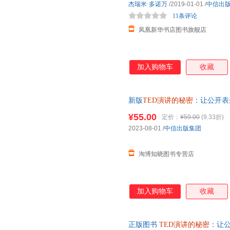
杰瑞米·多诺万
/2019-01-01
/
中信出
其他任何演讲书或演讲理论都不
11条评论
凤凰新华书店图书旗舰店
加入购物车
收藏
新版
TED演讲的秘密
：让公开表
码贯穿 商务沟通 口才 财经商业
¥55.00
定价：
¥59.00
(9.33折)
2023-08-01
/
中信出版集团
淘博知晓图书专营店
加入购物车
收藏
正版图书
TED演讲的秘密
：让公