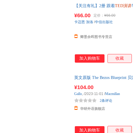
没有机会真正地登上TED舞台
【关注有礼】2册 跟着
TED演讲
的想法。而且，TED演讲的理
秘密
提高表达能力英语演讲英文
以运用到任何一个公共演讲场合
¥66.00
定价：
¥66.00
礼和其他特殊场合。 湛庐文化
卡迈恩·加洛
/
中信出版社
卿墨余晖图书专营店
加入购物车
收藏
英文原版 The Bezos Blueprint
TED演讲
作者卡迈恩加洛新
¥104.00
Gallo
,
/2023-11-01
/
Macmillan
2条评论
华研外语旗舰店
加入购物车
收藏