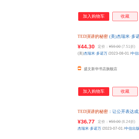
加入购物车
收藏
TED演讲的秘密
(美)杰瑞米·多
电子发票 多仓就近发货
¥44.30
定价：
¥59.00
(7.51折)
(美)
杰瑞米·多诺万
/2023-08-01
/
中信
盛文新华书店旗舰店
加入购物车
收藏
TED演讲的秘密
：让公开表达成
[正版微瑕] 正版微瑕,自有库房
¥36.77
定价：
¥59.00
(6.24折)
发票,放心选购
杰瑞米·多诺万
/2023-07-01
/
中信出