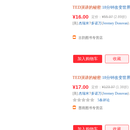
巧，同时，配合65个卓越TED
TED演讲的秘密
:18分钟改变世界 [
胜比死亡更可怕的演讲。 本书
人民大学出版社【正版】 全国
TED演讲作为样本展探讨演讲
¥16.00
定价：
¥55.37
(2.89折)
其他任何演讲书或演讲理论都不
[美]
杰瑞米
?
多诺万
(
Jeremey
Donovan
)
古韵图书专营店
加入购物车
收藏
TED演讲的秘密
:18分钟改变世界 [
人民大学出版社【正版保证 全
¥17.00
定价：
¥123.37
(1.38折)
购！
[美]
杰瑞米
?
多诺万
(
Jeremey
Donovan
)
5条评论
墨雨图书专营店
加入购物车
收藏