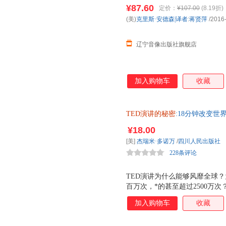
规发票
¥87.60
定价：
¥107.00
(8.19折)
(美)
克里斯·安德森|译者
:
蒋贤萍
/2016
辽宁音像出版社旗舰店
加入购物车
收藏
TED演讲的秘密
:18分钟改变世界
¥18.00
[美]
杰瑞米·多诺万
/
四川人民出版社
228条评论
TED演讲为什么能够风靡全球？
百万次，*的甚至超过2500万次
尔这样的商界、学界与政界精英都
加入购物车
收藏
竟是什么？ 全面解析TED演
演讲类图书第1名！台湾诚品书店