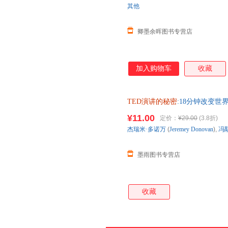
其他
心恐惧，拥有平静情绪，享受愉
改变职业、改变社
卿墨余晖图书专营店
加入购物车
收藏
TED演讲的秘密
:18分钟改变世界 杰
超 中国人民大学出版 全国三
¥11.00
定价：
¥29.00
(3.8折)
杰瑞米·多诺万
(
Jeremey
Donovan
),
冯
墨雨图书专营店
收藏