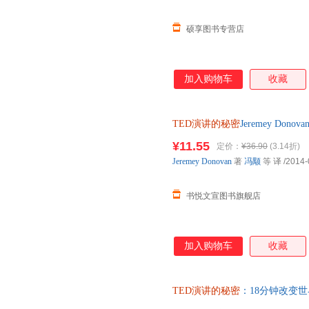
硕享图书专营店
加入购物车
收藏
TED演讲的秘密
Jeremey Do
瑕] 正版微瑕,自有库房,消毒发
¥11.55
定价：
¥36.90
(3.14折)
心选购
Jeremey
Donovan
著
冯颙
等 译
/2014-
书悦文宣图书旗舰店
加入购物车
收藏
TED演讲的秘密
：18分钟改变世
书】 全国三仓发货，物流便捷