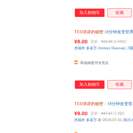
加入购物车
收藏
TED演讲的秘密
:18分钟改变世界 杰
超 中国人民大学出版 全国三
¥8.00
定价：
¥23.00
(3.48折)
杰瑞米·多诺万
(
Jeremey
Donovan
),
冯
翠德林图书专营店
加入购物车
收藏
TED演讲的秘密
：18分钟改变世
书】 全国三仓发货，物流便捷
¥9.00
定价：
¥47.37
(1.9折)
杰瑞米·多诺万
著
/2019-07-01
/
四川