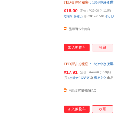
TED演讲的秘密
：18分钟改变世
版保证】 全国三仓发货，物流
¥16.00
定价：
¥39.00
(4.11折)
杰瑞米·多诺万
著
/2019-07-01
/
四川
墨雨图书专营店
加入购物车
收藏
TED演讲的秘密
：18分钟改变世
化 出品四川人民出版社[正版微瑕
¥17.91
定价：
¥49.90
(3.59折)
装单售,优惠多多,可开发票,放心
(美)
杰瑞米
?
多诺万
著
湛庐文化
出品
书悦文宣图书旗舰店
加入购物车
收藏