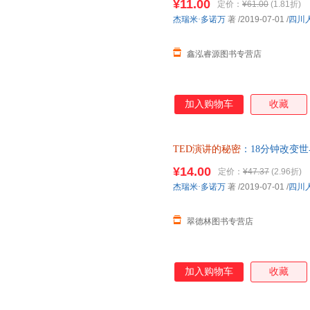
¥11.00
定价：
¥61.00
(1.81折)
杰瑞米·多诺万
著
/2019-07-01
/
四川
鑫泓睿源图书专营店
加入购物车
收藏
TED演讲的秘密
：18分钟改变世
书】 全国三仓发货，物流便捷
¥14.00
定价：
¥47.37
(2.96折)
杰瑞米·多诺万
著
/2019-07-01
/
四川
翠德林图书专营店
加入购物车
收藏