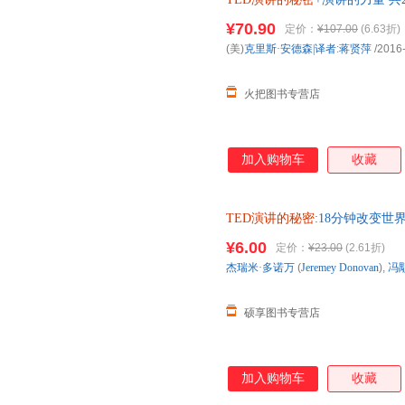
¥70.90
定价：
¥107.00
(6.63折)
(美)
克里斯·安德森|译者
:
蒋贤萍
/2016
火把图书专营店
加入购物车
收藏
TED演讲的秘密
:18分钟改变世界 杰
超 中国人民大学出版 全国三
¥6.00
定价：
¥23.00
(2.61折)
杰瑞米·多诺万
(
Jeremey
Donovan
),
冯
硕享图书专营店
加入购物车
收藏