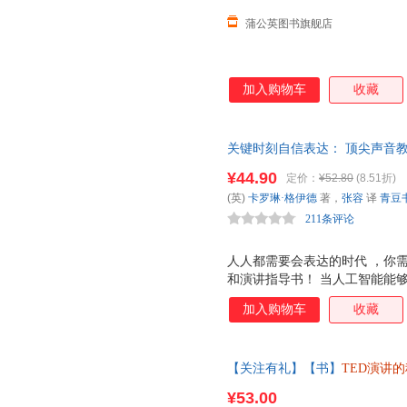
蒲公英图书旗舰店
加入购物车
收藏
关键时刻自信表达： 顶尖声音
影响力 TED演讲培训师，国际
¥44.90
定价：
¥52.80
(8.51折)
视频点击量超过1000万，充分
(英)
卡罗琳·格伊德
著，
张容
译
青豆
你脱颖而出，任何场合你一开口
211条评论
人人都需要会表达的时代 ，你
和演讲指导书！ 当人工智能能
能够让人类真正区别于机器的终
加入购物车
收藏
的能力将会变得更重要。 ★权威
汇集！ 卡罗琳 格伊德是国际顶
演讲《自信表达的惊人秘密》视频
【关注有礼】【书】
TED演讲
体与声音之间的关系，同时结合
多诺万JD冯颙安超【卿墨】
者发掘自身的声音潜力，克服说
¥53.00
小技巧，让你随时随地进行声音和