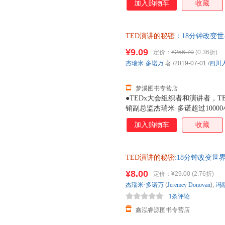
加入购物车
收藏
TED演讲的秘密
：18分钟改变
9787220114564 正版旧
¥9.09
定价：
¥256.70
(0.36折)
杰瑞米·多诺万
著
/2019-07-01
/
四川
梦溪图书专营店
●TEDx大会组织者和演讲者，T
销副总监杰瑞米·多诺超过100
习公开演讲所需的20年时间，以
加入购物车
收藏
小时。 ●要在18分钟内打动听
技巧两方面入手，揭示演讲内容
巧，同时，配合65个卓越TED
TED演讲的秘密
:18分钟改变世界 杰
胜比死亡更可怕的演讲。 ●本
超 中国人民大学出版 全国三
的TED演讲作为样本展探讨演
¥8.00
定价：
¥29.00
(2.76折)
是其他任何演讲书或演讲理论都
杰瑞米·多诺万
(
Jeremey
Donovan
),
冯
1条评论
鑫泓睿源图书专营店