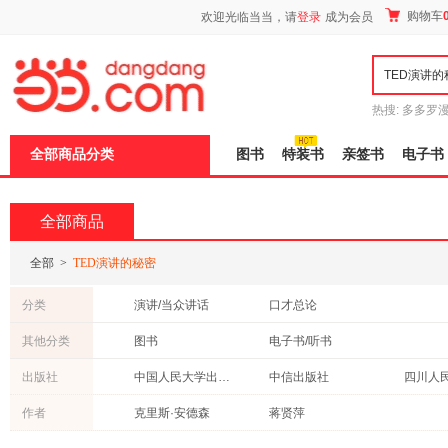
新
购物车
欢迎光临当当，请
登录
成为会员
窗
口
打
开
无
障
热搜:
多多罗
碍
传说
十日终
说
全部商品分类
图书
特装书
亲签书
电子书
明
页
面,
按
全部商品
Ctrl
加
波
全部
>
TED演讲的秘密
浪
键
分类
演讲/当众讲话
口才总论
打
开
其他分类
图书
电子书/听书
导
盲
出版社
中国人民大学出版社
中信出版社
四川人
模
式
作者
克里斯·安德森
蒋贤萍