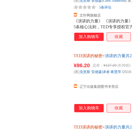
(美)
克里斯·安德森
(
Chris
Anderson
) 著;
至深的致辞？如何做一场精彩的
5条评论
谈判桌上赢得更大筹码？……这
文轩网旗舰店
《演讲的力量》 《演讲的力量》
5条核心法则，TED专享授权
平、周鸿祎、史蒂芬·平克、亚当
加入购物车
收藏
联袂推荐！很好演说家只做不说的
畅销书《TED演讲的秘密》全
《成功人士的8个特征》作者理查
TED演讲的秘密
+演讲的力量共2
大会组织者和演讲者、高德纳咨
10000小时演讲练习的经验与
¥86.20
定价：
¥107.00
(8.06折)
世界拥有感染力的65个TED演
(美)
克里斯·安德森|译者
:
蒋贤萍
/2016
会说话的那些人学表达！★聚焦
心，怎样表达才能快速提升个人
辽宁出版集团图书专营店
加入购物车
收藏
TED演讲的秘密
+演讲的力量共2