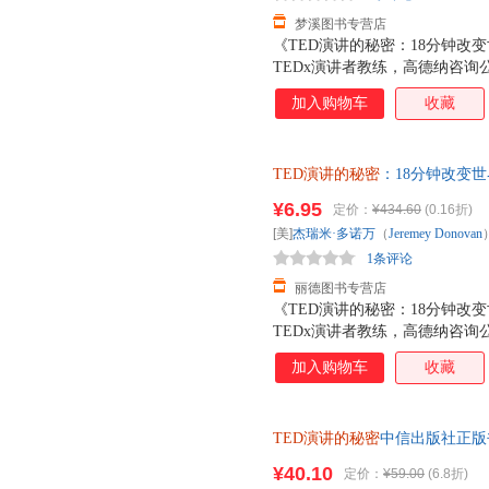
梦溪图书专营店
《TED演讲的秘密：18分钟改变
TEDx演讲者教练，高德纳咨询公
演讲训练的成果全面分享。帮你
加入购物车
收藏
看和解构数百个TED演讲所需要
具备超强的演讲技巧。本书从内
心的秘密，分析演讲者引爆现场的
TED演讲的秘密
：18分钟改变世界[
维码，引领可视化阅读趋势，帮
著；冯颙、安超 译中国人民大
秘密：18分钟改变世界》的作
¥6.95
定价：
¥434.60
(0.16折)
套，电子发票！
TED演讲作为样本展探讨演讲
[美]
杰瑞米·多诺万
（
Jeremey
Donovan
其他任何演讲书或演讲理论都不
1条评论
丽德图书专营店
《TED演讲的秘密：18分钟改变
TEDx演讲者教练，高德纳咨询公
演讲训练的成果全面分享。帮你
加入购物车
收藏
看和解构数百个TED演讲所需要
具备超强的演讲技巧。本书从内
心的秘密，分析演讲者引爆现场的
TED演讲的秘密
中信出版社正版
维码，引领可视化阅读趋势，帮
秘密：18分钟改变世界》的作
¥40.10
定价：
¥59.00
(6.8折)
TED演讲作为样本展探讨演讲