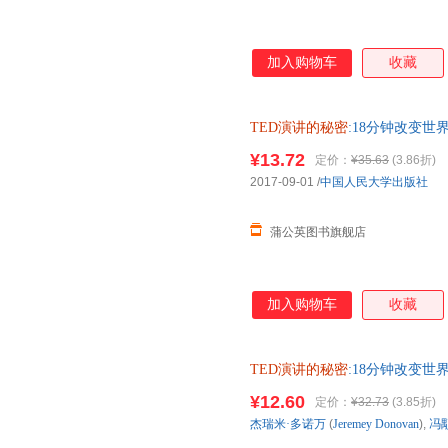
加入购物车
收藏
TED演讲的秘密
:18分钟改变世界 [
人民大学出版社【正版书 【热
¥13.72
定价：
¥35.63
(3.86折)
快捷，欢迎选购！】
2017-09-01
/
中国人民大学出版社
蒲公英图书旗舰店
加入购物车
收藏
TED演讲的秘密
:18分钟改变世界 杰
超 中国人民大学出版 【热销
¥12.60
定价：
¥32.73
(3.85折)
捷，欢迎选购！】
杰瑞米·多诺万
(
Jeremey
Donovan
),
冯