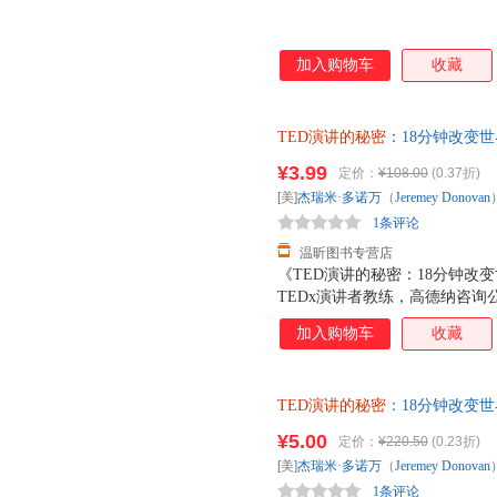
加入购物车
收藏
TED演讲的秘密
：18分钟改变世界 
著；冯颙、安超 译【速开发票 
¥3.99
定价：
¥108.00
(0.37折)
[美]
杰瑞米·多诺万
（
Jeremey
Donovan
1条评论
温昕图书专营店
《TED演讲的秘密：18分钟改变
TEDx演讲者教练，高德纳咨询公
演讲训练的成果全面分享。帮你
加入购物车
收藏
看和解构数百个TED演讲所需要
具备超强的演讲技巧。本书从内
心的秘密，分析演讲者引爆现场的
TED演讲的秘密
：18分钟改变世界[
维码，引领可视化阅读趋势，帮
著；冯颙、安超 译中国人民大
秘密：18分钟改变世界》的作
¥5.00
定价：
¥220.50
(0.23折)
套，电子发票！
TED演讲作为样本展探讨演讲
[美]
杰瑞米·多诺万
（
Jeremey
Donovan
其他任何演讲书或演讲理论都不
1条评论