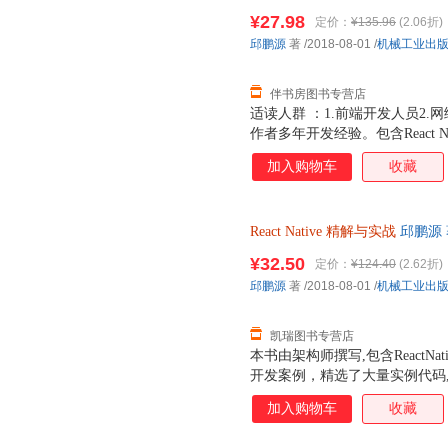
ReactNative源码同时部署到
¥27.98
定价：
¥135.96
(2.06折)
下载，地址是https://github.com/Pa
邱鹏源
著
/2018-08-01
/
机械工业出
伴书房图书专营店
适读人群 ：1.前端开发人员2
作者多年开发经验。包含React Na
合开发案例，精选了大量实例代
加入购物车
收藏
React
Native
精解与实战
邱鹏源
天无理由退换】
¥32.50
定价：
¥124.40
(2.62折)
邱鹏源
著
/2018-08-01
/
机械工业出
凯瑞图书专营店
本书由架构师撰写,包含ReactNat
开发案例，精选了大量实例代码
分，第1部分“入门”包括第1~9章，
加入购物车
收藏
法；第2部分“进阶”包括第10~15
署相关知识。附录部分剖析了Reac