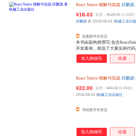
React
Native
精解与实战
邱鹏源 
支持7天无理由退换】
¥16.03
定价：
¥128.20
(1.26折)
邱鹏源
著
/2018-08-01
/
机械工业出
辰图图书专营店
本书由架构师撰写,包含ReactNat
开发案例，精选了大量实例代码
分，第1部分“入门”包括第1~9章，
加入购物车
收藏
法；第2部分“进阶”包括第10~15
署相关知识。附录部分剖析了Reac
ReactNative底层本质，还分享
React
Native
精解与实战
邱鹏源 
适合移动App开发人员，深入学习R
ReactNative源码同时部署到
¥22.00
定价：
¥49.00
(4.49折)
下载，地址是https://github.com/Pa
2018-08-01
/
机械工业出版社
书径图书专营店
加入购物车
收藏