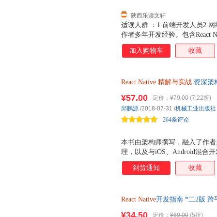
陕西乐读文轩
适读人群 ：1.前端开发人员2
作者多年开发经验。包含React Na
合开发案例，精选了大量实例代
加入购物车
收藏
React
Native
精解与实战
资深架构
底层原理，以及与iOS、Andr
¥57.00
定价：
¥79.00
(7.22折)
者实战演练
邱鹏源
/2018-07-31
/
机械工业出版社
264条评论
本书由架构师撰写，融入了作者多年开
理，以及与iOS、Android
学习。
到货通知
收藏
React
Native
开发指南 *二2版 
工
¥34.50
定价：
¥69.00
(5折)