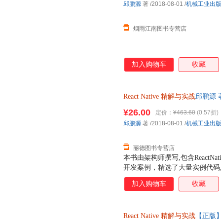
邱鹏源
著
/2018-08-01
/
机械工业出
烟雨江南图书专营店
加入购物车
收藏
React
Native
精解与实战
邱鹏源 
保证质量，此书为单本而非一套
¥26.00
定价：
¥463.60
(0.57折)
邱鹏源
著
/2018-08-01
/
机械工业出
丽德图书专营店
本书由架构师撰写,包含ReactNat
开发案例，精选了大量实例代码
分，第1部分“入门”包括第1~9章，
加入购物车
收藏
法；第2部分“进阶”包括第10~15
署相关知识。附录部分剖析了Reac
ReactNative底层本质，还分享
React
Native
精解与实战
【正版
适合移动App开发人员，深入学习R