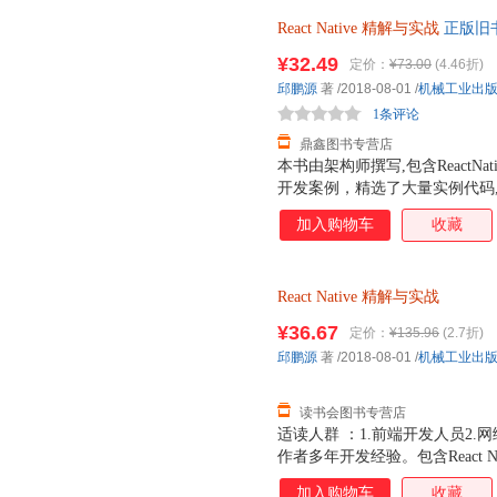
ReactNative底层本质，还分享
React
Native
精解与实战
正版旧
适合移动App开发人员，深入学习R
发票。
ReactNative源码同时部署到
¥32.49
定价：
¥73.00
(4.46折)
下载，地址是https://github.com/Pa
邱鹏源
著
/2018-08-01
/
机械工业出
1条评论
鼎鑫图书专营店
本书由架构师撰写,包含ReactNat
开发案例，精选了大量实例代码
分，第1部分“入门”包括第1~9章，
加入购物车
收藏
法；第2部分“进阶”包括第10~15
署相关知识。录部分剖析了ReactNa
底层本质，还分享了一些ReactN
React
Native
精解与实战
开发人员，深入学习ReactNativ
部署到iOS平台与Android
¥36.67
定价：
¥135.96
(2.7折)
https://github.com/ParryQiu/Rea
邱鹏源
著
/2018-08-01
/
机械工业出
读书会图书专营店
适读人群 ：1.前端开发人员2
作者多年开发经验。包含React Na
合开发案例，精选了大量实例代
加入购物车
收藏