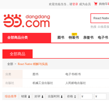
新
购物车
欢迎光临当当，请
登录
成为会员
窗
口
打
开
无
障
热搜:
白狼星
碍
师3
重建秦
说
全部商品分类
图书
特装书
亲签书
电子书
明
页
面,
按
全部商品
Ctrl
加
波
全部
>
React Native 精解与实战
浪
键
分类
图书
电子书/听书
打
开
出版社
机械工业出版社
人民邮电出版社
导
盲
模
综合排序
销量
好评
出版时间
价格
-
式