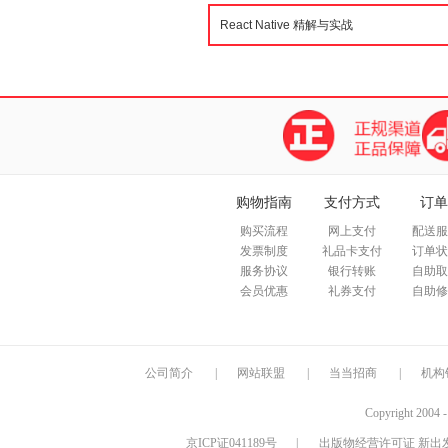
本身的讲解，作者还探讨了如何使
者Objective-C的React 
在跨平台组件中实现特定平台的代
React Native初学者更友好的Ex
件接口 类比HTML元素，了解
购物指南
支付方式
订单
购买流程
网上支付
配送服
发票制度
礼品卡支付
订单状
服务协议
银行转账
自助取
会员优惠
礼券支付
自助修
公司简介
|
网站联盟
|
当当招商
|
机构
Copyright 2004 
京ICP证041189号
|
出版物经营许可证 新出发