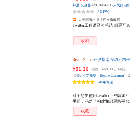
邦尼·艾森曼
/2019-04-01
/
人民邮电
3条评论
人民邮电出版社官方旗舰店
Twitter工程师经验总结 部署
收藏
React
Native
开发指南 第2版 跨平
结 部署可100%代码复用的跨
¥51.30
定价：
¥69.00
(7.44折)
[美]
邦尼·艾森曼
（
Bonnie
Eisenman
）
/
245条评论
对于想要使用JavaScript
手册，涵盖了构建和部署跨平台移动应
Twitter高级软件工程师 自2015年春天
收藏
Native就凭借其强大的可扩
势得到开发者的关注和青睐。 
深入，带领读者部署可100%