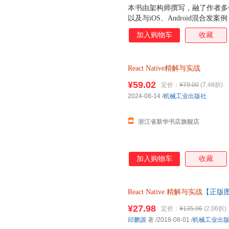
本书由架构师撰写，融了作者多年发经
以及与iOS、Android混合
加入购物车
收藏
React
Native精解与实战
¥59.02
定价：
¥79.00
(7.48折)
2024-08-14
/
机械工业出版社
浙江省新华书店旗舰店
加入购物车
收藏
React
Native
精解与实战
【正版
¥27.98
定价：
¥135.96
(2.06折)
邱鹏源
著
/2018-08-01
/
机械工业出