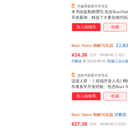
丹赫墨集图书专营店
本书由架构师撰写,包含ReactNat
开发案例，精选了大量实例代码
分，第1部分“入门”包括第1~9章，
加入购物车
收藏
法；第2部分“进阶”包括第10~15
署相关知识。附录部分剖析了Reac
ReactNative底层本质，还分享
React
Native
精解与实战
【正版
适合移动App开发人员，深入学习R
ReactNative源码同时部署到
¥24.38
定价：
¥128.76
(1.9折)
下载，地址是https://github.com/Pa
邱鹏源
著
/2018-08-01
/
机械工业出
潢南书香图书专营店
适读人群 ：1.前端开发人员2
作者多年开发经验。包含React Na
合开发案例，精选了大量实例代
加入购物车
收藏
React
Native
精解与实战
邱鹏源 
书，保证质量，此书为单本而非
¥27.28
定价：
¥134.56
(2.03折)