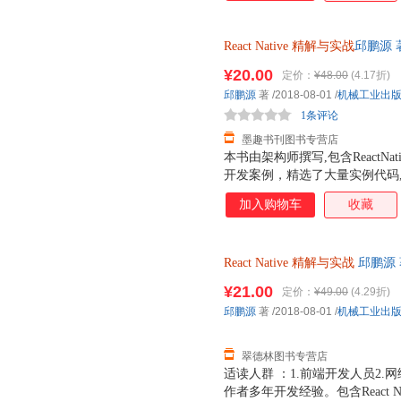
React
Native
精解与实战
邱鹏源 
保证质量，此书为单本而非一套
¥20.00
定价：
¥48.00
(4.17折)
邱鹏源
著
/2018-08-01
/
机械工业出
1条评论
墨趣书刊图书专营店
本书由架构师撰写,包含ReactNat
开发案例，精选了大量实例代码
分，第1部分“入门”包括第1~9章，
加入购物车
收藏
法；第2部分“进阶”包括第10~15
署相关知识。附录部分剖析了Reac
ReactNative底层本质，还分享
React
Native
精解与实战
邱鹏源 
适合移动App开发人员，深入学习R
货，物流便捷，下单秒杀，欢迎
ReactNative源码同时部署到
¥21.00
定价：
¥49.00
(4.29折)
下载，地址是https://github.com/Pa
邱鹏源
著
/2018-08-01
/
机械工业出
翠德林图书专营店
适读人群 ：1.前端开发人员2
作者多年开发经验。包含React Na