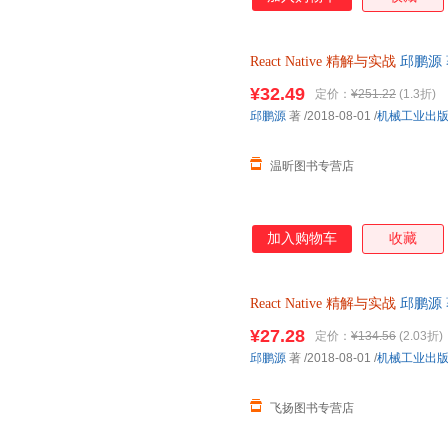
React
Native
精解与实战
邱鹏源 
单前请先咨询客服，欢迎选购！
¥32.49
定价：
¥251.22
(1.3折)
邱鹏源
著
/2018-08-01
/
机械工业出
温昕图书专营店
加入购物车
收藏
React
Native
精解与实战
邱鹏源 
书为单本而非一套，电子发票！
¥27.28
定价：
¥134.56
(2.03折)
邱鹏源
著
/2018-08-01
/
机械工业出
飞扬图书专营店