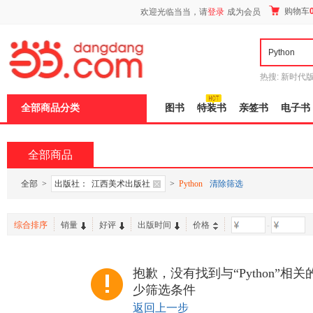
新
购物车
欢迎光临当当，请
登录
成为会员
窗
口
打
开
无
障
热搜:
新时代
碍
有兽焉全集
说
全部商品分类
图书
特装书
亲签书
电子书
明
页
面,
按
全部商品
Ctrl
加
波
全部
>
出版社：
江西美术出版社
>
Python
清除筛选
浪
键
打
综合排序
销量
好评
出版时间
价格
-
开
导
盲
模
抱歉，没有找到与“Python”相
式
少筛选条件
返回上一步