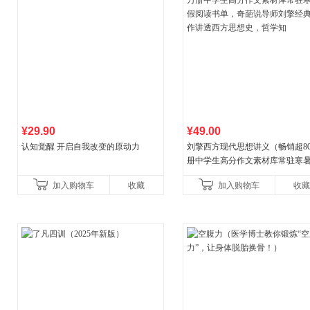
¥29.90
¥49.00
认知觉醒 开启自我改变的原动力
刘擎西方现代思想讲义（畅销超8
册中学生高分作文素材库常驻寒
阅读书单，奇葩说导师刘擎经典
加入购物车
收藏
加入购物车
收藏
讲透西方思想史，哲学知