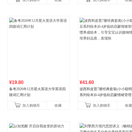
加入购物车
收藏
加入购物车
收藏
¥19.80
¥41.60
备考2026年12月星火英语大学英语四
波西和皮普7册经典套装(小小聪
级词汇周计划
系列绘本)0-4岁低幼启蒙情绪管
养成绘本，引导宝宝认识接纳情
加入购物车
收藏
加入购物车
收藏
养好品质，发现快