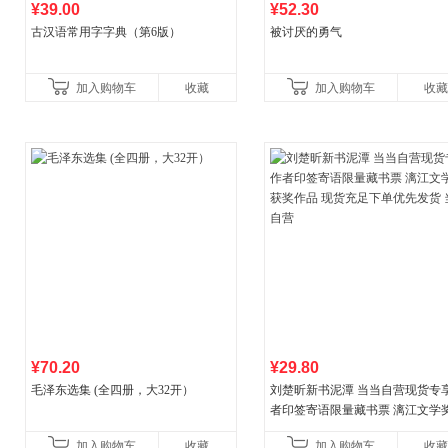
¥39.00
¥52.30
古汉语常用字字典（第6版）
被讨厌的勇气
加入购物车
收藏
加入购物车
收藏
¥70.20
¥29.80
毛泽东选集 (全四册，大32开）
刘楚昕新书泥潭 当当自营现货专
者印签寄语限量藏书票 漓江文学
奖作品 现货充足下单优先发货 当
加入购物车
收藏
加入购物车
收藏