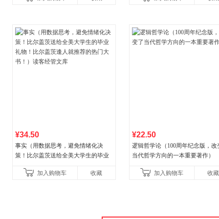
初中生课外书中国青
¥34.50
¥22.50
事实（用数据思考，避免情绪化决
逻辑哲学论（100周年纪念版，改
策！比尔盖茨送给全美大学生的毕业
当代哲学方向的一本重要著作）
礼物！比尔盖茨逢人就推荐的热门大
加入购物车
收藏
加入购物车
收藏
书！）读客经管文库