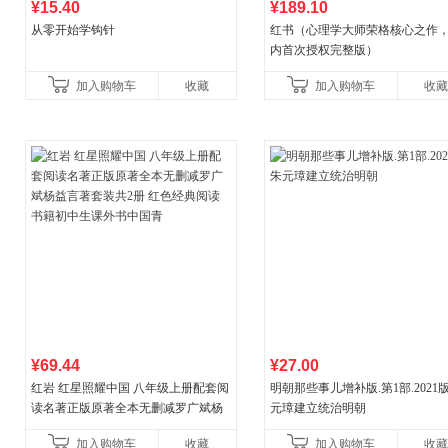
¥15.40
¥189.10
从零开始学钩针
红书（心理学大师荣格核心之作
内首次授权完整版）
加入购物车
收藏
加入购物车
收藏
¥69.44
¥27.00
红岩 红星照耀中国 八年级上册配套阅
明朝那些事儿增补版.第1部.2021版
读名著正版原著全本无删减罗广斌杨
元璋建立统治明朝
益言著套装共2册 红色经典阅读书籍
加入购物车
收藏
加入购物车
收藏