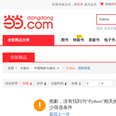
新
购物车
欢迎光临当当，请
登录
成为会员
窗
口
打
开
无
障
热搜:
多多罗
碍
传说
十日终
说
全部商品分类
图书
特装书
亲签书
电子书
明
页
面,
按
全部商品
Ctrl
加
波
全部
>
出版社：
中国电影出版社
>
Python
清除筛选
浪
键
打
综合排序
销量
好评
出版时间
价格
-
开
导
盲
模
抱歉，没有找到与“Python”相
式
少筛选条件
返回上一步