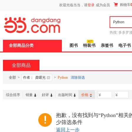
新
购物车
欢迎光临当当，请
登录
成为会员
窗
口
打
开
无
障
热搜:
多多罗
碍
传说
十日终
说
全部商品分类
图书
特装书
亲签书
电子书
明
页
面,
按
全部商品
Ctrl
加
波
全部
>
作者：
龚曙光
>
Python
清除筛选
浪
键
打
综合排序
销量
好评
出版时间
价格
-
开
导
盲
模
抱歉，没有找到与“Python”相
式
少筛选条件
返回上一步