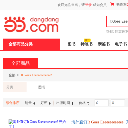
新
购物车
欢迎光临当当，请
登录
成为会员
窗
口
打
开
无
障
热搜:
怪杰佐
碍
谎
吾辈如神
说
全部商品分类
图书
特装书
亲签书
电子书
明
页
面,
按
全部商品
Ctrl
加
波
全部
>
It Goes Eeeeeeeeeeeee!
浪
键
分类
图书
打
开
导
综合排序
销量
好评
出版时间
价格
-
盲
模
式
海外直订
It
Goes
Eeeeeeeeeeeee!