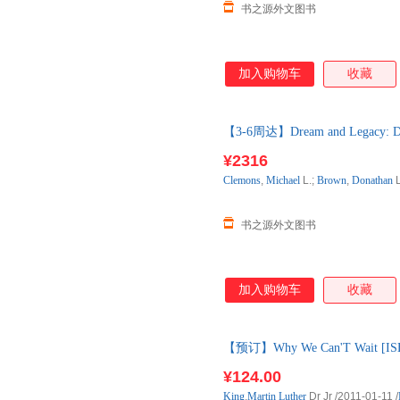
书之源外文图书
加入购物车
收藏
【3-6周达】Dream and Legacy: D
进口原版图书，约3-6周到达国
¥2316
Clemons
,
Michael
L.;
Brown
,
Donathan
L
书之源外文图书
加入购物车
收藏
【预订】Why We Can'T Wait 
书，一般10-12周左右到国内
¥124.00
King
,
Martin
Luther
Dr Jr
/2011-01-11
/