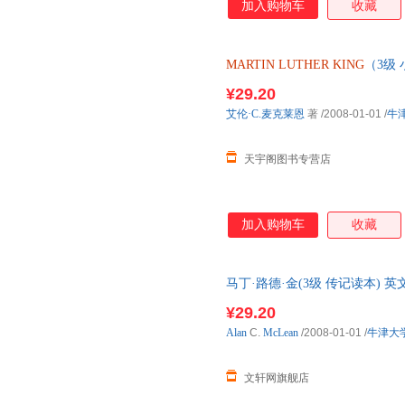
加入购物车
收藏
MARTIN
LUTHER
KING
（3级
仓就近发货，85%城市次日达
¥29.20
艾伦·C.麦克莱恩
著
/2008-01-01
/
牛
天宇阁图书专营店
加入购物车
收藏
马丁·路德·金(3级 传记读本) 英
料）原版引进 新华书店正版，
¥29.20
询在线客服！
Alan
C.
McLean
/2008-01-01
/
牛津大
文轩网旗舰店