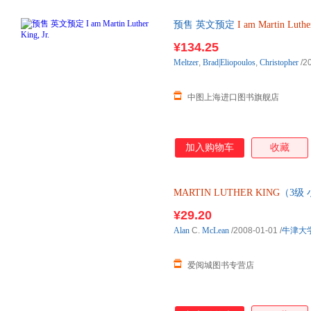
预售 英文预定
I
am
Martin
Luthe
海外购非质量问题不接受退货。
¥134.25
Meltzer
,
Brad|Eliopoulos
,
Christopher
/2
中图上海进口图书旗舰店
加入购物车
收藏
MARTIN
LUTHER
KING
（3级 
德 插图 绘 牛津大学出版社 
¥29.20
达，团购优惠咨询在线客服！
Alan
C.
McLean
/2008-01-01
/
牛津大
爱阅城图书专营店