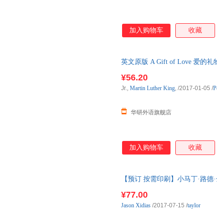
加入购物车
收藏
英文原版 A Gift of Love
进口英语原版书籍
¥56.20
Jr.,
Martin
Luther
King
,
/2017-01-05
/
P
华研外语旗舰店
加入购物车
收藏
【预订 按需印刷】小马丁·路德
Analysis of
Martin
Luther
Tayl
¥77.00
货
Jason
Xidias
/2017-07-15
/
taylor