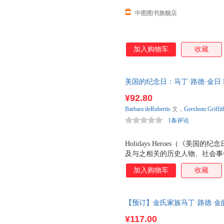
中图图书旗舰店
加入购物车
收藏
美国的纪念日：马丁·路德·金日 Holidays
英语原版读物，介绍美国纪念日
¥92.80
茂，让小学生从历史中学会思辨
Barbara
deRubertis
文，
Gershom
Griffit
步、和平等驱动社会进步的课题
1条评论
Holidays Heroes（《
及与之相关的历史人物、社会事件
出版社Kane Press精心为儿
加入购物车
收藏
《中西部书评》、美国图书馆协会
纪念日背后的历史人物和社会事
德修养，更加关注平等、进步、和平
【预订】金氏家族马丁·路德·
deRubertis是一位有33
文原版文 预订图书大约8-12周
令人着迷的故事情节让孩子学到有
¥117.00
方式简洁生动，适合小学生学习历