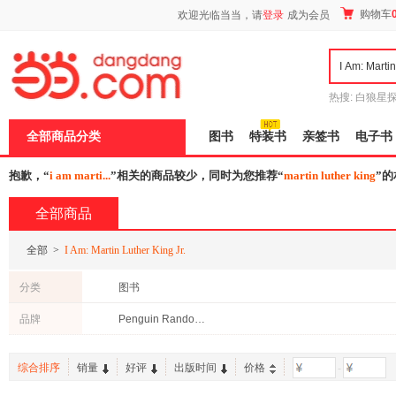
新
购物车
欢迎光临当当，请
登录
成为会员
窗
口
打
开
无
障
热搜:
白狼星
碍
师3
重建秦
说
全部商品分类
图书
特装书
亲签书
电子书
明
页
面,
抱歉，“
i am marti...
”相关的商品较少，同时为您推荐“
martin luther king
”
按
Ctrl
全部商品
加
波
浪
全部
>
I Am: Martin Luther King Jr.
键
打
分类
图书
开
导
品牌
Penguin Random House
盲
模
式
综合排序
销量
好评
出版时间
价格
-