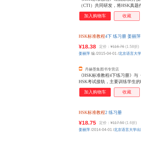
（CTI）共同研发，将HSK真
悉的话题、科学严谨的课程设计
加入购物车
收藏
的全方位对接，是一套充分体现
型汉语教材。既适用于各国孔子
学。 全套教程对应HSK考试分为
HSK标准教程
4下 练习册 姜丽萍 
9册。每册分课本、练习册、教师
【速开发票，优质售后，支持7
书，共设10课，每课含教学内
¥18.38
定价：
¥116.76
(1.58折)
册听力文本及参考答案。可为教
姜丽萍
编
/2015-04-01
/
北京语言大
教学指导和有效的教学支持。
丹赫墨集图书专营店
《HSK标准教程4下练习册》与
HSK考试接轨，主要训练学生的
练习册》共10课。每课设置听
加入购物车
收藏
HSK标准教程
2 练习册
¥18.75
定价：
¥117.50
(1.6折)
姜丽萍
/2014-04-01
/
北京语言大学出