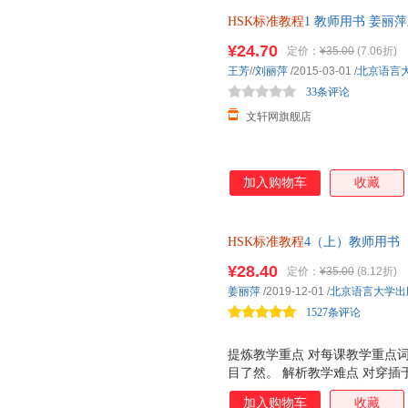
HSK标准教程
1 教师用书 姜丽
外汉语教材第一级 HSK考试汉
¥24.70
定价：
¥35.00
(7.06折)
85%城市次日达，团购优惠咨询
王芳
//
刘丽萍
/2015-03-01
/
北京语言
33条评论
文轩网旗舰店
加入购物车
收藏
HSK标准教程
4（上）教师用书
¥28.40
定价：
¥35.00
(8.12折)
姜丽萍
/2019-12-01
/
北京语言大学出
1527条评论
提炼教学重点 对每课教学重点
目了然。 解析教学难点 对穿
扩展，凸显提示。 再现教学过
加入购物车
收藏