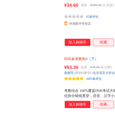
用书hsk123456级汉语
¥34.60
定价：
¥266.00
(1.31折)
65条评论
科海图书专营店
加入购物车
收藏
HSK标准教程
4（下）
¥63.30
定价：
¥78.00
(8.12折)
姜丽萍
/2019-08-01
/
北京语言大学出
4405条评论
考教结合 100%覆盖HSK考试大
化拆分暗线贯穿，语音、汉字小
用，培养有效学习策略 场景丰
加入购物车
收藏
接触面 自然幽默 复现幽默真