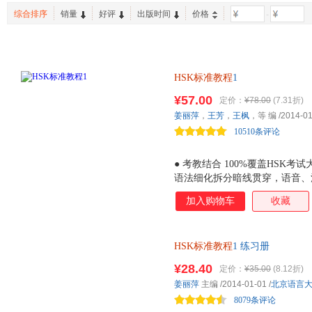
浙江教育出版社
上海文艺出版社
民族出
综合排序
销量
好评
出版时间
价格
-
李琳
陆俭明
吴承恩
法律出版社
重庆大学出版社
中国商
张义
张浩
刘芳
开明出版社
中国社会科学出版社
张婧
邱军
马亚敏
北京理工大学出版社
西南交大出版社
上海译
张丽
李欣
李立
HSK标准教程
1
西安出版社
湖北美术出版社
上海辞
¥57.00
定价：
¥78.00
(7.31折)
五洲传播出版社
光明日报出版社
南海出
姜丽萍
，
王芳
，
王枫
，等 编
/2014-01
红旗出版社
10510条评论
● 考教结合 100%覆盖HSK考
语法细化拆分暗线贯穿，语音、
内容真实实用，培养有效学习策
加入购物车
收藏
难度，增加语言接触面。● 自
格全面接轨。
HSK标准教程
1 练习册
¥28.40
定价：
¥35.00
(8.12折)
姜丽萍
主编
/2014-01-01
/
北京语言
8079条评论