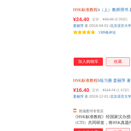
业的形式布置给学习者。完成练
HSK标准教程
4（上）教师用书 
2.语音。这部分多以听辨的形
音的听辨、跟读和模仿。这部分
¥24.40
定价：
¥35.00
(6.98折)
者课堂上完成都可以，时间也可
姜丽萍
著
/2016-04-01
/
北京语言大
体字的书写方式，学习者可以进
1309条评论
分汉字常用偏旁以
加入购物车
收藏
HSK标准教程
6练习册 姜丽萍
换】 【正版】
¥16.40
定价：
¥115.74
(1.42折)
姜丽萍
著
/2016-12-01
/
北京语言大
凯瑞图书专营店
《HSK标准教程》经国家汉办
（CTI）共同研发，将HSK真
悉的话题、科学严谨的课程设计