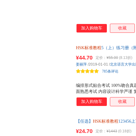
加入购物车
收藏
HSK标准教程
5（上）练习册（
¥44.70
定价：
¥55.00
(8.13折)
姜丽萍
/2019-01-01
/
北京语言大学出
785条评论
编排形式贴合考试 100%吻合
面熟悉考试 内容设计科学严谨
学习者扩展学习的能力 语言风
加入购物车
收藏
助学习者掌握*真实、自然的语
【任选】
HSK标准教程
12345
二三四五六hsk汉语教材等级考
¥24.70
定价：
¥1443
(0.18折)