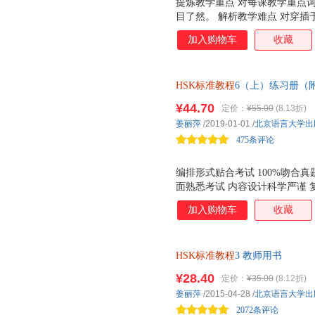
提炼教学重点 对每课教学重点
目了然。 解析教学难点 对穿
扩展，凸显提示。 再现教学过
加入购物车
收藏
可操作的方法性教学指导。 补
动及教学用具补充，延伸课本容
HSK标准教程
6（上）练习册（
¥44.70
定价：
¥55.00
(8.13折)
姜丽萍
/2019-01-01
/
北京语言大学出
475条评论
编排形式贴合考试 100%吻合
面熟悉考试 内容设计科学严谨
学习者扩展学习的能力 语言风
加入购物车
收藏
助学习者掌握*真实、自然的语
HSK标准教程
3 教师用书
¥28.40
定价：
¥35.00
(8.12折)
姜丽萍
/2015-04-28
/
北京语言大学出
2072条评论