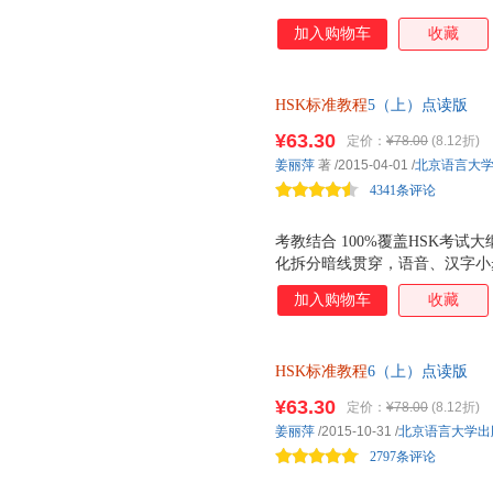
加入购物车
收藏
HSK标准教程
5（上）点读版
¥63.30
定价：
¥78.00
(8.12折)
姜丽萍
著
/2015-04-01
/
北京语言大
4341条评论
考教结合 100%覆盖HSK考试大
化拆分暗线贯穿，语音、汉字小
用，培养有效学习策略 场景丰
加入购物车
收藏
接触面 自然幽默 复现幽默真
HSK标准教程
6（上）点读版
¥63.30
定价：
¥78.00
(8.12折)
姜丽萍
/2015-10-31
/
北京语言大学出
2797条评论