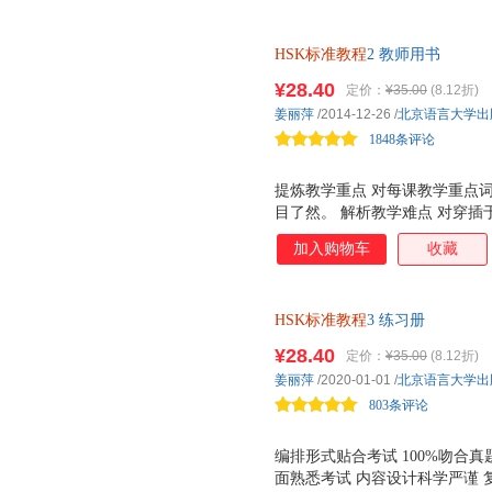
HSK标准教程
2 教师用书
¥28.40
定价：
¥35.00
(8.12折)
姜丽萍
/2014-12-26
/
北京语言大学出
1848条评论
提炼教学重点 对每课教学重点
目了然。 解析教学难点 对穿
扩展，凸显提示。 再现教学过
加入购物车
收藏
可操作的方法性教学指导。 补
动及教学用具补充，延伸课本容
HSK标准教程
3 练习册
¥28.40
定价：
¥35.00
(8.12折)
姜丽萍
/2020-01-01
/
北京语言大学出
803条评论
编排形式贴合考试 100%吻合
面熟悉考试 内容设计科学严谨