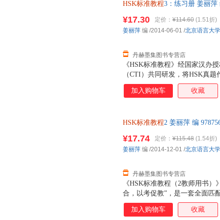
HSK标准教程
3：练习册 姜丽萍 编
开发票，优质售后，支持7天无
¥17.30
定价：
¥114.60
(1.51折)
姜丽萍
编
/2014-06-01
/
北京语言大
丹赫墨集图书专营店
《HSK标准教程》经国家汉办
（CTI）共同研发，将HSK真
悉的话题、科学严谨的课程设计
加入购物车
收藏
的全方位对接，是一套充分体现
型汉语教材。既适用于各国孔子
学。 全套教程对应HSK考试分为
HSK标准教程
2 姜丽萍 编 978
9册。每册分课本、练习册、教师
优质售后，支持7天无理由退换
3练习册》，配合《HSK标准教
¥17.74
定价：
¥115.48
(1.54折)
时，本书附录部分还提供一套HS
姜丽萍
编
/2014-12-01
/
北京语言大
试说明。通过使用本书，不但可
还可以全面提升学习者的汉语能
丹赫墨集图书专营店
《HSK标准教程（2教师用书）
合，以考促教”，是一套全面匹
目标、话题、词汇、语法点、语
加入购物车
收藏
新HSK考试全方位对接，在全