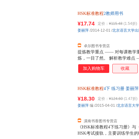
效地提升其新HSK考试的通过率
HSK标准教程
2教师用书
¥17.74
定价：
¥115.48
(1.54折)
姜丽萍
/2014-12-01
/
北京语言大学出
卓尔图书专营店
提炼教学重点 —— 对每课教
炼，一目了然。 解析教学难点 
解析、归纳、扩展，凸显提示。 
加入购物车
收藏
教材内容，给予教师可操作的方法
富的搭配、例句、问题、活动及
HSK标准教程
4下 练习册 姜丽萍 
【速开发票，优质售后，支持7
¥18.30
定价：
¥124.60
(1.47折)
姜丽萍
编
/2015-04-01
/
北京语言大
潢南书香图书专营店
《HSK标准教程4下练习册》与
HSK考试接轨，主要训练学生的