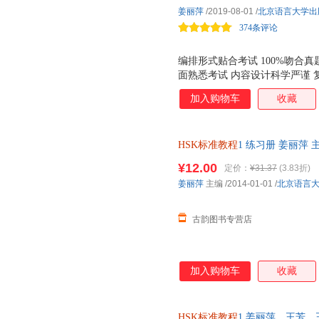
姜丽萍
/2019-08-01
/
北京语言大学出
374条评论
编排形式贴合考试 100%吻合
面熟悉考试 内容设计科学严谨
学习者扩展学习的能力 语言风
加入购物车
收藏
助学习者掌握*真实、自然的语
HSK标准教程
1 练习册 姜丽萍
发货，物流便捷，下单秒杀，欢
¥12.00
定价：
¥31.37
(3.83折)
姜丽萍
主编
/2014-01-01
/
北京语言
古韵图书专营店
加入购物车
收藏
HSK标准教程
1 姜丽萍、王芳、王枫