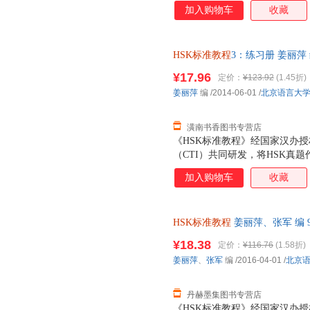
练习册》共10课。每课设置听
加入购物车
收藏
HSK标准教程
3：练习册 姜丽萍 编
开发票，优质售后，支持7天无
¥17.96
定价：
¥123.92
(1.45折)
姜丽萍
编
/2014-06-01
/
北京语言大
潢南书香图书专营店
《HSK标准教程》经国家汉办
（CTI）共同研发，将HSK真
悉的话题、科学严谨的课程设计
加入购物车
收藏
的全方位对接，是一套充分体现
型汉语教材。既适用于各国孔子
学。 全套教程对应HSK考试分为
HSK标准教程
姜丽萍、张军 编 9
9册。每册分课本、练习册、教师
发票，优质售后，支持7天无理
3练习册》，配合《HSK标准教
¥18.38
定价：
¥116.76
(1.58折)
时，本书附录部分还提供一套HS
姜丽萍
、
张军
编
/2016-04-01
/
北京
试说明。通过使用本书，不但可
还可以全面提升学习者的汉语能
丹赫墨集图书专营店
《HSK标准教程》经国家汉办