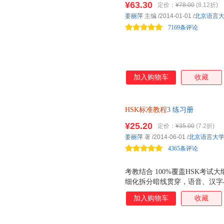
¥63.30
定价：
¥78.00
(8.12折)
Practical and Effective The books 
姜丽萍
主编
/2014-01-01
/
北京语言
cultivate efficient learning strateg
7169条评论
dialogues in various situations help
exposure to a wide range of the la
加入购物车
收藏
HSK标准教程
3 练习册
¥25.20
定价：
¥35.00
(7.2折)
姜丽萍
著
/2014-06-01
/
北京语言大
4365条评论
考教结合 100%覆盖HSK考试大
细化拆分暗线贯穿，语音、汉字
实实用，培养有效学习策略。 
加入购物车
收藏
加语言接触面。 自然幽默 复
轨。