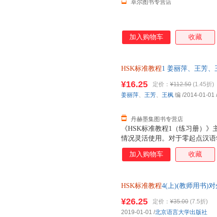
卓尔图书专营店
加入购物车
收藏
HSK标准教程
1 姜丽萍、王芳、王枫
【速开发票，优质售后，支持7
¥16.25
定价：
¥112.50
(1.45折)
姜丽萍
、
王芳
、
王枫
编
/2014-01-01
丹赫墨集图书专营店
《HSK标准教程1（练习册）
情况灵活使用。对于零起点汉语
材，我们希望打破汉语很难的印
加入购物车
收藏
效。学完《HSK标准教程1（练
来检测自己的能力和水平。希望
学习者在学习汉语的道路上开个
HSK标准教程
4(上)(教师用书
¥26.25
定价：
¥35.00
(7.5折)
2019-01-01
/
北京语言大学出版社