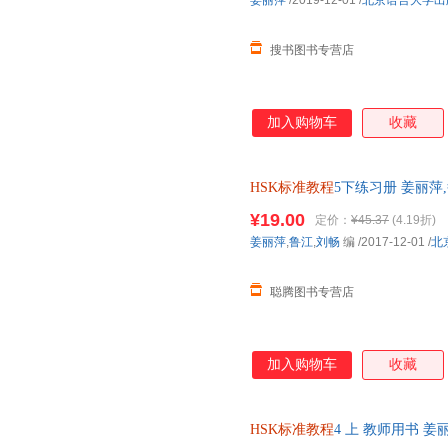
姜丽萍
/2019-12-01
/
北京语言大学出
搜书图书专营店
加入购物车
收藏
HSK标准教程
5下练习册 姜丽萍
书】 全国三仓发货，物流便捷
¥19.00
定价：
¥45.37
(4.19折)
姜丽萍
,
鲁江
,
刘畅
编
/2017-12-01
/
北
聪腾图书专营店
加入购物车
收藏
HSK标准教程
4 上 教师用书 