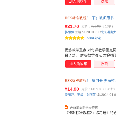
加入购物车
收藏
的全方位对接，是一套充分体现
型汉语教材。既适用于各国孔子
学。 全套教程对应HSK考试分为
HSK标准教程
5（下）教师用书
9册。每册分课本、练习册、教师
6上练习册》，配合《HSK标准
¥31.70
定价：
¥39.00
(8.13折)
同时，本书附录部分还提供了H
姜丽萍
主编
/2020-01-31
/
北京语言
但可以帮助学习者顺利通过HS
530条评论
语能力和水平。 全书配以大量
提炼教学重点 对每课教学重点
目了然。 解析教学难点 对穿
扩展，凸显提示。 再现教学过
加入购物车
收藏
可操作的方法性教学指导。 补
动及教学用具补充，延伸课本容
HSK标准教程
2：练习册 姜丽萍、王
大学出版社 【速开发票，优质
¥14.90
定价：
¥109.80
(1.36折)
姜丽萍
、
王枫
、
刘丽萍
编
/2014-04-
丹赫墨集图书专营店
《HSK标准教程2：练习册》特