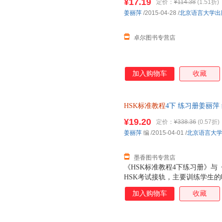
¥17.19
定价：
¥114.38
(1.51折)
姜丽萍
/2015-04-28
/
北京语言大学出
卓尔图书专营店
加入购物车
收藏
HSK标准教程
4下 练习册姜丽萍 
旧书，保证质量，此书为单本而
¥19.20
定价：
¥338.36
(0.57折)
姜丽萍
编
/2015-04-01
/
北京语言大
墨香图书专营店
《HSK标准教程4下练习册》与
HSK考试接轨，主要训练学生的
练习册》共10课。每课设置听
加入购物车
收藏