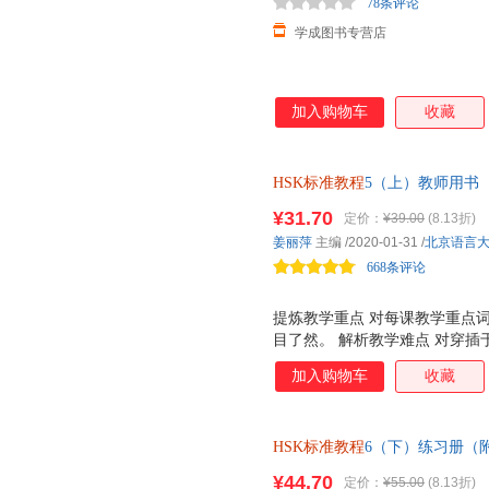
78条评论
学成图书专营店
加入购物车
收藏
HSK标准教程
5（上）教师用书
¥31.70
定价：
¥39.00
(8.13折)
姜丽萍
主编
/2020-01-31
/
北京语言
668条评论
提炼教学重点 对每课教学重点
目了然。 解析教学难点 对穿
扩展，凸显提示。 再现教学过
加入购物车
收藏
可操作的方法性教学指导。 补
动及教学用具补充，延伸课本容
HSK标准教程
6（下）练习册（
¥44.70
定价：
¥55.00
(8.13折)