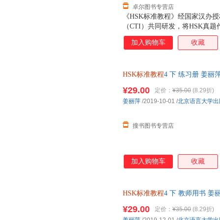
卓尔图书专营店
《HSK标准教程》经国家汉办
（CTI）共同研发，将HSK真
悉的话题、科学严谨的课程设计
加入购物车
收藏
的全方位对接，是一套充分体现
型汉语教材。既适用于各国孔子
学。
HSK标准教程
4 下 练习册 姜
习册教师用书 对外汉语教材第四
¥29.00
定价：
¥35.00
(8.29折)
姜丽萍
/2019-10-01
/
北京语言大学出
搜书图书专营店
加入购物车
收藏
HSK标准教程
4 下 教师用书 
练习册教师用书 对外汉语教材第
¥29.00
定价：
¥35.00
(8.29折)