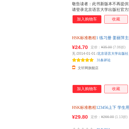
敬告读者：此书新版本不再提供
请登录北京语言大学出版社官方
击下载。 考教结合 100%覆盖H
加入购物车
收藏
谨 语法细化拆分暗线贯穿，语音
内容真实实用，培养有效学习策
度，增加语言接触面 自然幽默
HSK标准教程
1 练习册 姜丽萍
接轨
练习册 对外汉语教材第一级 H
¥24.70
定价：
¥35.00
(7.06折)
货，85%城市次日达，团购优
无
/2014-01-01
/
北京语言大学出版社
31条评论
文轩网旗舰店
加入购物车
收藏
HSK标准教程
123456上下 学
汉语教材等级考试教材水平考试
¥29.80
定价：
¥266.00
(1.13折)