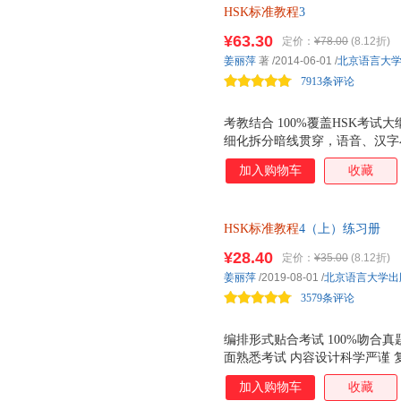
HSK标准教程
3
¥63.30
定价：
¥78.00
(8.12折)
姜丽萍
著
/2014-06-01
/
北京语言大
7913条评论
考教结合 100%覆盖HSK考试大
细化拆分暗线贯穿，语音、汉字
实实用，培养有效学习策略。 
加入购物车
收藏
加语言接触面。 自然幽默 复
轨。
HSK标准教程
4（上）练习册
¥28.40
定价：
¥35.00
(8.12折)
姜丽萍
/2019-08-01
/
北京语言大学出
3579条评论
编排形式贴合考试 100%吻合
面熟悉考试 内容设计科学严谨
学习者扩展学习的能力 语言风
加入购物车
收藏
助学习者掌握真实、自然的语言