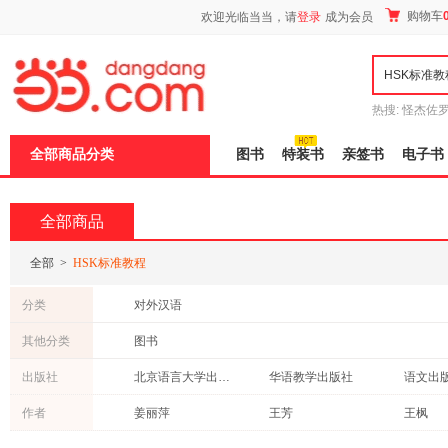
新
购物车
欢迎光临当当，请
登录
成为会员
窗
口
打
开
无
障
热搜:
怪杰佐
碍
谎
吾辈如神
说
全部商品分类
图书
特装书
亲签书
电子书
明
页
面,
按
全部商品
Ctrl
加
波
全部
>
HSK标准教程
浪
键
分类
对外汉语
打
开
其他分类
图书
导
盲
出版社
北京语言大学出版社
华语教学出版社
语文出
模
式
人民教育出版社
商务印书馆
高等教
作者
姜丽萍
王芳
王枫
上海教育出版社
朝华出版社
刘畅
董政
么书君