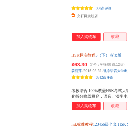
338条评论
文轩网旗舰店
加入购物车
收藏
HSK标准教程
5（下）点读版
¥63.30
定价：
¥78.00
(8.12折)
姜丽萍
/2015-08-31
/
北京语言大学出
3312条评论
考教结合 100%覆盖HSK考试大
化拆分暗线贯穿，语音、汉字小
用，培养有效学习策略 场景丰
加入购物车
收藏
接触面 自然幽默 复现幽默真
hsk标准教程
123456级全套 HS