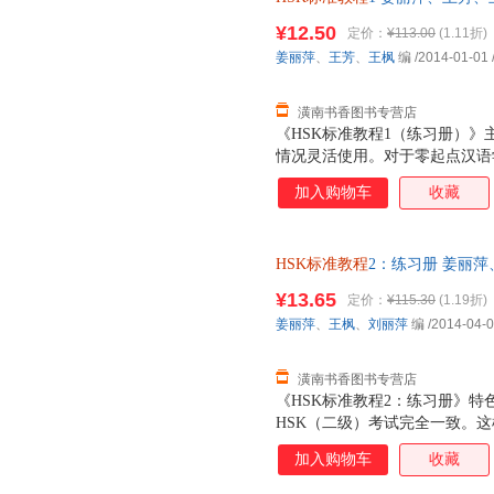
【速开发票，优质售后，支持7
¥12.50
定价：
¥113.00
(1.11折)
姜丽萍
、
王芳
、
王枫
编
/2014-01-01
潢南书香图书专营店
《HSK标准教程1（练习册）
情况灵活使用。对于零起点汉语
材，我们希望打破汉语很难的印
加入购物车
收藏
效。学完《HSK标准教程1（练
来检测自己的能力和水平。希望
学习者在学习汉语的道路上开个
HSK标准教程
2：练习册 姜丽萍、王
大学出版社 【速开发票，优质
¥13.65
定价：
¥115.30
(1.19折)
姜丽萍
、
王枫
、
刘丽萍
编
/2014-04-
潢南书香图书专营店
《HSK标准教程2：练习册》特
HSK（二级）考试完全一致。
以让学习者在平日学习中接触到
加入购物车
收藏
悉真题题型。每课听力和阅读部
点和生词，教师根据总课时数，