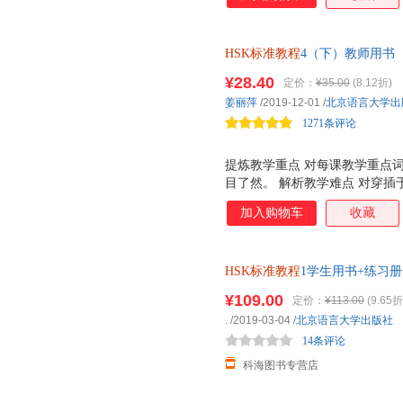
可操作的方法性教学指导。 补
动及教学用具补充，延伸课本容
HSK标准教程
4（下）教师用书
¥28.40
定价：
¥35.00
(8.12折)
姜丽萍
/2019-12-01
/
北京语言大学出
1271条评论
提炼教学重点 对每课教学重点
目了然。 解析教学难点 对穿
扩展，凸显提示。 再现教学过
加入购物车
收藏
可操作的方法性教学指导。 补
动及教学用具补充，延伸课本容
HSK标准教程
1学生用书+练习册
院汉办对外汉语教材新HSK考
¥109.00
定价：
¥113.00
(9.65折
.
/2019-03-04
/
北京语言大学出版社
14条评论
科海图书专营店