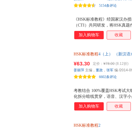
5154条评论
《HSK标准教程》经国家汉办
（CTI）共同研发，将HSK真
悉的话题、科学严谨的课程设计
加入购物车
收藏
的全方位对接，是一套充分体现
汉语教材。既适用于各国孔子学
学。
HSK标准教程
4（上） （新汉
¥63.30
定价：
¥78.00
(8.12折)
姜丽萍
主编，
董政
，
张军
编
/2014-0
6602条评论
考教结合 100%覆盖HSK考试大
化拆分暗线贯穿，语音、汉字小
用，培养有效学习策略 场景丰
加入购物车
收藏
接触面 自然幽默 复现幽默真
Combination of Testing and Teach
Syllabus and is 100% consistent wi
HSK标准教程
2
The grammar points are carefully d
pronunciation and characters are t