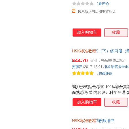
2条评论
凤凰新华书店图书旗舰店
加入购物车
收藏
HSK标准教程
5（下）练习册（
¥44.70
定价：
¥55.00
(8.13折)
姜丽萍
/2017-12-01
/
北京语言大学出
718条评论
编排形式贴合考试 100%吻合
面熟悉考试 内容设计科学严谨
学习者扩展学习的能力 语言风
加入购物车
收藏
助学习者掌握*真实、自然的语
HSK标准教程
3教师用书