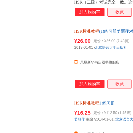
HSK（二级）考试完全一致。
以让学习者在平日学习中接触到
加入购物车
收藏
悉真题题型。每课听力和阅读部
点和生词，教师根据总课时数，
业的形式布置给学习者。完成练
HSK标准教程
(1)练习册姜丽
2.语音。这部分多以听辨的形
音的听辨、跟读和模仿。这部分
¥26.00
定价：
¥35.00
(7.43折)
者课堂上完成都可以，时间也可
2019-01-01
/
北京语言大学出版社
体字的书写方式，学习者可以进
分汉字常用偏旁以
凤凰新华书店图书旗舰店
加入购物车
收藏
HSK标准教程
1 练习册
¥16.25
定价：
¥112.50
(1.45折)
姜丽萍
主编
/2014-01-01
/
北京语言