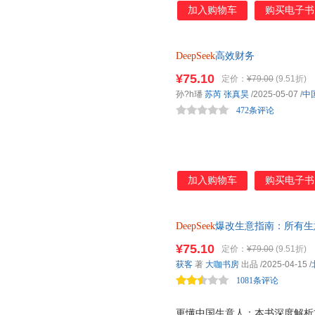
权威可靠的知识体系。 实用性
加入购物车
购买电子书
细的操作指南，帮助读者真正提
递进 ：内容设计科学，不仅适
化技巧，满足进阶用户的需求，
DeepSeek
高效财务
用 ：帮助读者将 DeepSee
拓展知识的应用范围，提升综合能
¥75.10
定价：
¥79.00
(9.51折)
理 ：本书定价合理，内容权威
孙?h璠
苏芮
张真昊
/2025-05-07
/
中
入，性价比极高，是学习 DeepS
472条评论
价格，提供高质
加入购物车
购买电子书
DeepSeek
爆改生意指南：所有生意
量生成短视频脚本、小红书图文
¥75.10
定价：
¥79.00
(9.51折)
造24小时带货主播，不露脸也
获客
著
大咖书房
出品
/2025-04-15
/
1081条评论
更懂中国生意人：本书深度解析