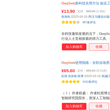
DeepSeek
新科技实用方法 贴近
有场景：全书21个案例均来自素人
心指南
到钱了，你也可以。 有工具：De
¥13.90
定价：
¥49.80
(2.8折)
出结果。 有趋势：AI不是选择
焦海利
/2025-04-16
/
民主与建设出版
4、针对性： 如果你是上班族
967条评论
想要利用碎片化时间变现。 如
在科技蓬勃发展的当下，Deep
行业人士竞相探索的得力工具。
望而却步，空有对其强大功能的
加入购物车
收藏
《DeepSeek新科技实用方法》
DeepSeek
使用指南：全职业场景应用实
Agent 提示词 中国社科院博
¥65.60
定价：
¥69.00
(9.51折)
院长等近20位专家联袂推荐，零基
杜雨
张孜铭
陈博
/2025-03-10
/
机械
超车！
4162条评论
（ 1 ）作者权威： 作者杜雨
智能研究院院长，资深人工智能
张孜铭是 未可知人工智能研究
加入购物车
收藏
大学金融工程硕士，华中师范大