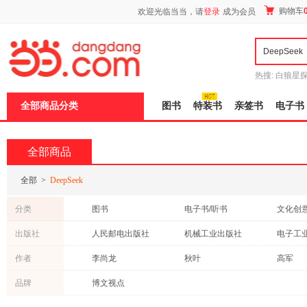
新
购物车
欢迎光临当当，请
登录
成为会员
窗
口
打
开
无
障
热搜:
白狼星
碍
师3
重建秦
说
全部商品分类
图书
特装书
亲签书
电子书
明
页
面,
按
全部商品
Ctrl
加
波
全部
>
DeepSeek
浪
键
分类
图书
电子书/听书
文化创
打
开
家居家纺
出版社
人民邮电出版社
机械工业出版社
电子工
导
盲
化学工业出版社
北京大学出版社
作者
李尚龙
秋叶
高军
模
式
江苏文艺出版社
法律出版社
民主与
杨涛
李勇
朱晔
品牌
博文视点
北京理工大学出版社
百花洲文艺出版社
李军
王林
常青