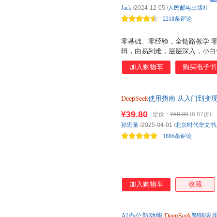
战指南
Jack
/2024-12-05
/
人民邮电出版社
2218条评论
零基础、零经验，全链路教学 
辑，由易到难，层层深入，小白
剪，轻松上手 全链路教学：从
加入购物车
购买电子书
具，实现爆款视频快速生成。 百
实战成果背书：半年涨粉14万、
账号；擅长网感剪辑，做过多条
DeepSeek
使用指南 从入门到变现
榜；1条视频自然流带货商品交
该产品的多个电商平台销量增长
¥39.80
定价：
¥58.00
(6.87折)
视频基因密码。 超高附加值，随
孙宏量
/2025-04-01
/
北京时代华文书
姆级视频实战教学，新手也能成为剪
1886条评论
课，六大黄金赛道变现指南。
加入购物车
收藏
AI办公新动能:
DeepSeek
智能应用