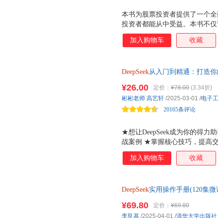
知识产权出版社
吉林摄影出版社
吉林出
韦秀英
王楠
李敏
本书为股票投资者提供了一个全
重庆大学出版社
明天出版社
国防工
郭志刚
丁宁
陈小玉
投资者都能从中受益。本书不仅
云南科技出版社
南京大学出版社
黑龙江
佐野洋子
法，还特别强调了如何利用现代
周默
郑渊洁
加入购物车
收藏
北京邮电大学出版社
高等教育出版社
人民卫
张奇
张鹏宇
张静
航空工业出版社
浙江大学出版社
叶显林
叶圣陶
杨璐
开明出版社
海潮出版社
线装书
DeepSeek
从入门到精通：打造你的专
吴军
王峥
王琦
手,微软认证专家撰写,体系完备深
华语教学出版社
世界图书出版公司
四川文
¥26.00
定价：
¥78.00
(3.34折)
王雷
王坤
王欢
法则,6种高效提示词模板,4种De
南京师范大学出版社
甘肃文化出版社
彬彬老师
高艺轩
/2025-03-01
/
电子
AIGC
唐磊
斯凯恩
施密特
20165条评论
北京语言大学出版社
华文出版社
人民交
钱铭怡
尼尔
鲁迅
中国华侨出版社
中国商务出版社
刘少山
刘清山
刘敬余
★想让DeepSeek成为你的得力
南开大学出版社
四川大学出版社
上海书
战案例 ★掌握核心技巧，提高交
刘遄
刘晨
梁实秋
证专家倾情打造 带你实现效率跃迁
三秦出版社
西安出版社
李玫瑾
柯云路
巨中天
加入购物车
收藏
打造你的专属AI助手》特点： 
江西高校出版社
南京出版社
金近
金波
黄瑶
DeepSeek 的核心技术原理
长江文艺出版社
哈尔滨工业大学出版社
河南文
以找到适合自己的学习路径，循
苟利军
高源
高山
DeepSeek
实用操作手册(120集
富，贴近行业需求 本书提供了
花城出版社
甘肃少年儿童出版社
董振华
丁美其
陈鹏
本地部署教程 企事业单位培训教
案例都经过精心设计，不仅有助于理
¥69.80
定价：
¥69.80
云南科学技术出版社
人民法院出版社
光明日
的DeepSeek全场景案例实操图
用，提高效率。 3 、提炼核心技巧
博多·舍费尔
安念青
李艮基
/2025-04-01
/
清华大学出版社