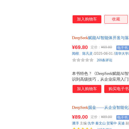
加入购物车
收藏
DeepSeek
赋能AI智能体开发与落地
读者快速掌握DeepSeek的实
¥69.80
定价：
¥69.80
电子书
闻楷
、
陈凡灵
/2025-08-01
/
清华大学
269条评论
本书特色 ? 《DeepSeek赋能
识到高级技巧，从企业应用入门
掌握DeepSeek的实战技能。 ?
加入购物车
购买电子书
含大量实战案例和项目演练，如
等，让读者在实践中学习和掌握Deep
体开发与落地实践》紧跟AI技术发
DeepSeek
掘金——从企业智能化
策略，以及RAG等前沿技术，帮助读
就是你的“大脑外挂”！36位行业领
智能体开发与落地实践》语言通
¥89.00
定价：
¥89.00
电子书
本增效、办公革命的核心赋能！
者阅读和学习。 读者对象 《De
潘淳
主编
仇华
秦文山
贺菊中
吴迪
副
但这本能！书中提供了De
各类职场人士，包括新人、自媒