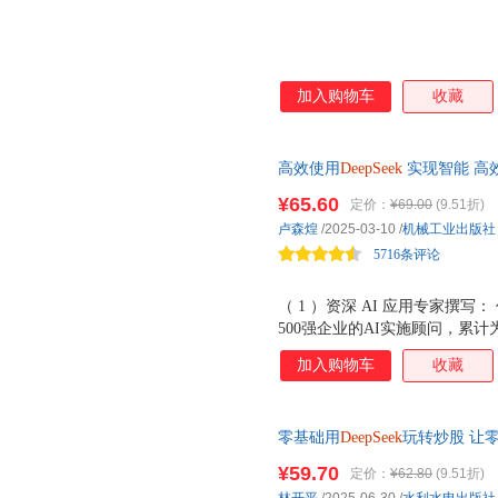
加入购物车
收藏
高效使用
DeepSeek
实现智能 高
级教程 涵盖70余场景的Dee 保姆
¥65.60
定价：
¥69.00
(9.51折)
问撰写，超70个个人与企业场
卢森煌
/2025-03-10
/
机械工业出版社
力荐
5716条评论
（ 1 ）资深 AI 应用专家撰
500强企业的AI实施顾问，累
验十分丰富。 （ 2 ） 7 位
加入购物车
收藏
裁、快手副总裁等7位企业高管联
基础快手上手： 读者不需要任何
跟着本书轻松掌握DeepSeek的
零基础用
DeepSeek
玩转炒股 让零
程、使用方法和解决方案，全部
资新生态
5 ）适合个人，也适合企业： 为
¥59.70
定价：
¥62.80
(9.51折)
习、高效生活的方面的方法和技