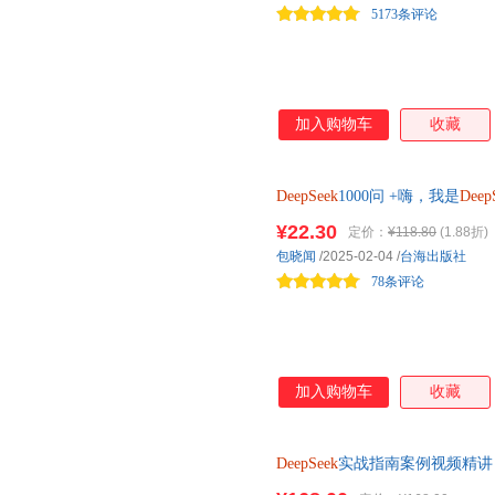
5173条评论
加入购物车
收藏
DeepSeek
1000问 +嗨，我是
Deep
实操案例精准解决痛点打通智能
¥22.30
定价：
¥118.80
(1.88折)
包晓闻
/2025-02-04
/
台海出版社
78条评论
加入购物车
收藏
DeepSeek
实战指南案例视频精讲：
DeepSeek
主流应用场景，满足职