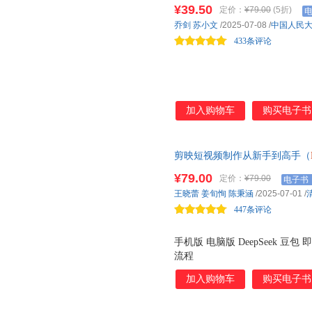
¥39.50
定价：
¥79.00
(5折)
乔剑
苏小文
/2025-07-08
/
中国人民
433条评论
加入购物车
购买电子书
剪映短视频制作从新手到高手（
彩印刷 42个视频教学文件，时长
¥79.00
定价：
¥79.00
电子书
王晓蕾
姜旬恂
陈秉涵
/2025-07-01
/
447条评论
手机版 电脑版 DeepSeek 
流程
加入购物车
购买电子书