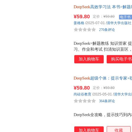
DeepSeek
高效学习法 本书=解题教
生搞定预习+复习+作业+考试的
¥59.80
定价：
¥59.80
电子书
科，扫清知识盲区，攻克难题，用D
姜格格
/2025-07-01
/
清华大学出版社
270条评论
DeepSeek=解题教练 知识管家
习、作业和考试 扫清知识盲区，攻
书优势： AI赋能学习：用Dee
加入购物车
购买电子书
智能提升学习效率。 精准查漏
弱环节，进行针对性强化。 全
学科，提供专项突破方案。 智能
DeepSeek
超级个体：提示专家+职场
维导图，让学习更便捷。 方法
巧到内核，职场编程全覆盖！
渔（解题思维 学习策略）。 考
¥59.80
定价：
¥59.80
助力学生考试发挥出最佳水平。
尚硅谷教育
/2025-05-01
/
清华大学出
习、作业和考试四大核心场景，详
364条评论
的学习方式进行讲解。例如，针
DeepSeek全攻略，提示技巧
加入购物车
收藏