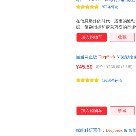
林开平
/2025-06-30
/
水利水电出版社
DeepSeek解决方案。
978条评论
在信息爆炸的时代，股市的波动
据、复杂指标和瞬息万变的市场
在于，它将前沿的AI技术与投资
加入购物车
收藏
你没有计算机或金融背景，也能
用。 2实战导向：从数据抓取
DeepSeek构建个性化投资模型
当当网正版
DeepSeek
AI摄影绘画
渔 ，旨在培养普通投资者用数
摄影 无人机摄影 延时摄影 短
¥45.50
定价：
¥138.00
(3.3折)
19830条评论
加入购物车
收藏
赋能科研写作：
DeepSeek
& 智