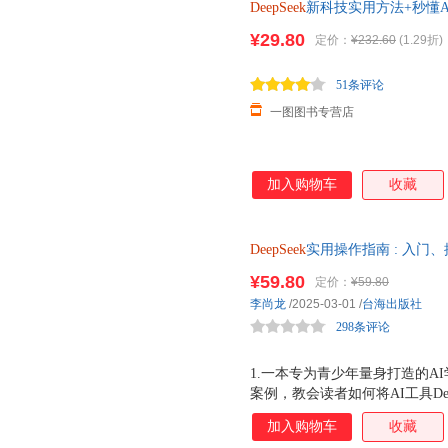
DeepSeek
新科技实用方法+秒懂A
DeepSeeK
从入门到精通贴近工
¥29.80
定价：
¥232.60
(1.29折)
51条评论
一图图书专营店
加入购物车
收藏
DeepSeek
实用操作指南 : 入门
高效学习、开拓视野、激发潜能，李
¥59.80
定价：
¥59.80
锁高效方法，让思考有温度，表
李尚龙
/2025-03-01
/
台海出版社
298条评论
1.一本专为青少年量身打造的A
案例，教会读者如何将AI工具De
手。 2.从基础操作到高阶技
加入购物车
收藏
元场景，更有 辩论模式 记忆宫