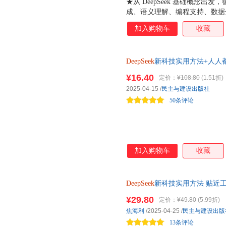
★从 DeepSeek 基础概念
成、语义理解、编程支持、数据
学习路径，无论新手小白还是有
加入购物车
收藏
识体系 。 ★作者用简洁明了
DeepSeek 技术，像讲解提
型剖析及常见陷阱提醒，让读者轻松
DeepSeek
新科技实用方法+人人都
在各领域的迅猛发展与广泛应用
DeepSeek
赚钱AI人工智能极简
应用案例。如在医疗领域，展示 D
¥16.40
定价：
¥108.80
(1.51折)
跟行业趋势，所学知识贴合当下需
2025-04-15
/
民主与建设出版社
心编著，凭借深厚的专业知识与丰富
50条评论
析，保障内容专业、准确且前沿
加入购物车
收藏
DeepSeek
新科技实用方法 贴近
心指南
deepseek
实用操作指南从
¥29.80
定价：
¥49.80
(5.99折)
焦海利
/2025-04-25
/
民主与建设出版
13条评论