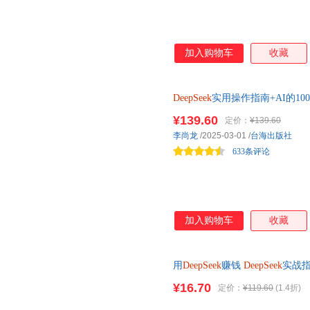
加入购物车
收藏
DeepSeek
实用操作指南+AI的10
DeepSeek
与AI的探索之旅 从入门
¥139.60
定价：
¥139.60
操作指南》带你实战演练，轻松玩
李尚龙
/2025-03-01
/
台海出版社
人工智能的底层逻辑与未来趋势
633条评论
加入购物车
收藏
用
DeepSeek
赚钱
DeepSeek
实战
¥16.70
定价：
¥119.60
(1.4折)