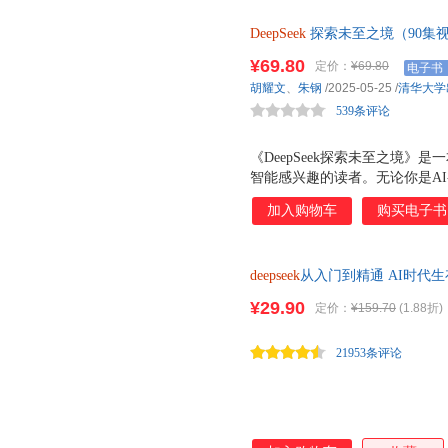
DeepSeek
探索未至之境（90集视频
术，从本地部署到云平台应用，
¥69.80
定价：
¥69.80
电子书
合不同层次的读者。
胡耀文
、
朱钢
/2025-05-25
/
清华大学
539条评论
《DeepSeek探索未至之境》
智能感兴趣的读者。无论你是A
者，这本书都能为你提供从基础
加入购物车
购买电子书
术背景和实践经验，深入浅出地讲
术实现，并结合大量实战案例，
DeepSeek的火爆不仅代表了
deepseek
从入门到精通 AI时代生
。作为国产AI大模型的代表，De
全球AI领域引发震动，甚至让
¥29.90
定价：
¥159.70
(1.88折)
的主导地位，推动全球AI生态
新实力与战略布局。 本书不仅涵盖
21953条评论
本地与云平台部署，还深入探讨