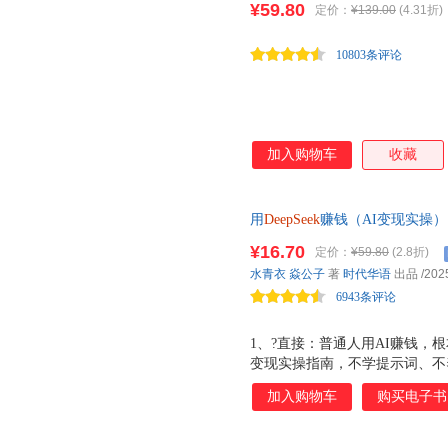
¥59.80
定价：
¥139.00
(4.31折)
都能轻松掌握DeepSeek。 
场营销、学术研究等，让AI成为
10803条评论
书按照认知篇 基础篇 进阶篇进
加入购物车
收藏
用
DeepSeek
赚钱（AI变现实操）
真实案例，教你用DeepSeek
¥16.70
定价：
¥59.80
(2.8折)
手，毫无门槛。涵盖自媒体、电
水青衣
焱公子
著
时代华语
出品
/202
6943条评论
1、?直接：普通人用AI赚钱，根
变现实操指南，不学提示词、不
2、实用：主题明确，聚焦DeepSe
加入购物车
购买电子书
可另、Kimi、剪映、即梦，
能变现、线下实体等诸多场景。
决。 本书为你提供21种经过验证