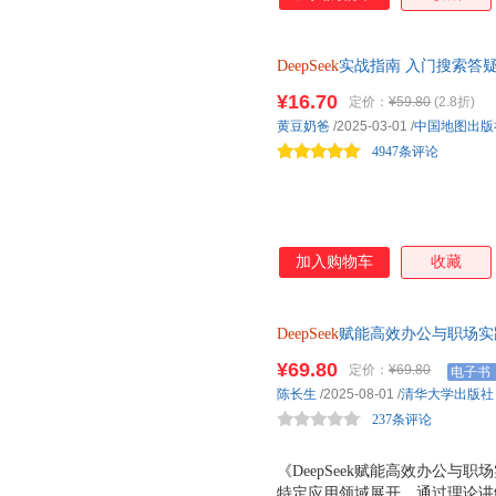
DeepSeek
实战指南 入门搜索答
识读物零基础小白也能用说明书
¥16.70
定价：
¥59.80
(2.8折)
黄豆奶爸
/2025-03-01
/
中国地图出版
4947条评论
加入购物车
收藏
DeepSeek
赋能高效办公与职场实践 
锁AI时代职场全能战法，赠送Of
¥69.80
定价：
¥69.80
电子书
场神器。
陈长生
/2025-08-01
/
清华大学出版社
237条评论
《DeepSeek赋能高效办公与职
特定应用领域展开，通过理论讲