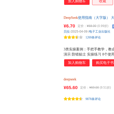
加入购物车
收藏
DeepSeek
使用指南（大字版） 
项教学，手把手健康管理，尽享
¥6.70
定价：
¥68.00
(0.99折)
贝拉
/2025-04-09
/
电子工业出版社
1269条评论
3类实操案例：手把手教学，教会
演示 防错贴士 实操练习 8个
DeepSeek 本书适用以下场景： 
加入购物车
购买电子书
不懂药盒信息 ?? 虚假养生信息难
活缴费不会操作??与子女缺乏共
deepseek
¥65.60
定价：
¥69.00
(9.51折)
9878条评论