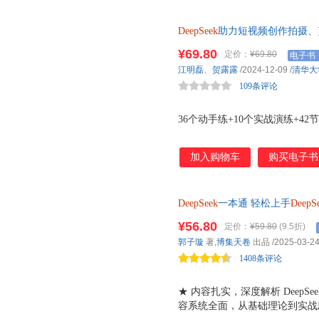
辑思维与表达能力。 3.适合渴
他们在数字时代脱颖而出。
DeepSeek
助力短视频创作拍摄、剪
（全彩微课版） 36个动手练+10
¥69.80
定价：
¥69.80
电子书
展学习视频
江明磊
、
贺露露
/2024-12-09
/
清华大
109条评论
36个动手练+10个实战演练+42
加入购物车
购买电子书
DeepSeek
一本通 轻松上手
DeepS
作模式 DeepSeek一本通，一
¥56.80
定价：
¥59.80
(9.5折)
郭子璇
著,
博集天卷
出品
/2025-03-2
1408条评论
★ 内容扎实，深度解析 DeepS
容系统全面，从基础理论到实战应用