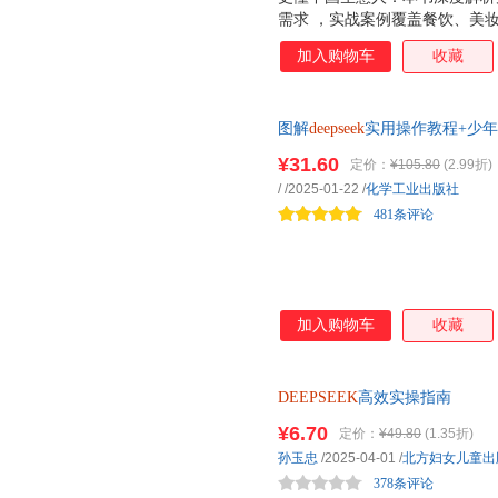
需求 ，实战案例覆盖餐饮、美妆
影：手把手教你注册、写指令、
加入购物车
收藏
景变现路径：AI批量生成短视
百条素材。30天打造24小时带
打工人、个体户阅读，也适合企
图解
deepseek
实用操作教程+少年
80%的坑，业绩轻松翻番。
DeepSeek
人工智能入门与实战
¥31.60
定价：
¥105.80
(2.99折)
/
/2025-01-22
/
化学工业出版社
481条评论
加入购物车
收藏
DEEPSEEK
高效实操指南
¥6.70
定价：
¥49.80
(1.35折)
孙玉忠
/2025-04-01
/
北方妇女儿童出
378条评论