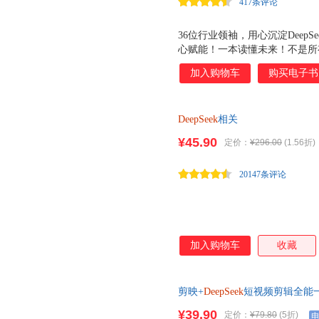
417条评论
DeepSeek，提升工作效率与
36位行业领袖，用心沉淀DeepS
心赋能！一本读懂未来！不是所
专属软件，沉浸式操作型学习体验 
加入购物车
购买电子书
700 个精选提示词 零字输入的沉浸
识库 企业级 AIGC 培训材料 系
的办公实战包 《文生图提示词
DeepSeek
相关
¥45.90
定价：
¥296.00
(1.56折)
20147条评论
加入购物车
收藏
剪映+
DeepSeek
短视频剪辑全能一
转剪映，快速生成百万级流量短
¥39.90
定价：
¥79.80
(5折)