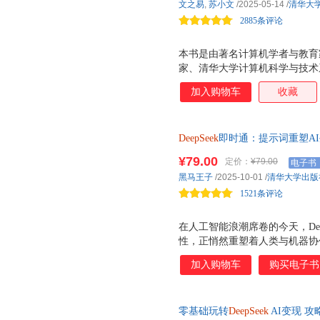
文之易
,
苏小文
/2025-05-14
/
清华大
2885条评论
本书是由著名计算机学者与教育
家、清华大学计算机科学与技术
图书。本书有以下特色，（1）涵
加入购物车
收藏
容，最大化释放了DeepSeek
个场景的提示词模版和案例库，充分
于DeepSeek本地化部署及与Wo
DeepSeek
即时通：提示词重塑AI
容，为个人和企业提供了 开箱即
不完的AI工具，追不上的AI
建，帮助读者快速构建专属智能
¥79.00
定价：
¥79.00
电子书
器，助您一通百通。
1000 小时实测验证与精心打
黑马王子
/2025-10-01
/
清华大学出版
每个追求效率、拥抱人工智能时代
1521条评论
在人工智能浪潮席卷的今天，De
性，正悄然重塑着人类与机器协
一生二，二生三，三生万物 的中
加入购物车
购买电子书
术、器 四个层面创造性地构建了
（规律）层面，有 六套黄金魔方
的（策略）层面，有 六元轮动
零基础玩转
DeepSeek
AI变现 
术 的（技巧）层面，有 六套变