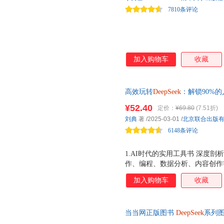
种模板、30 案例，这些内容能
安徽人民出版社
安徽文艺出版社
文汇出
7810条评论
效率，让 AI 成为更得力的助手
经济科学出版社
解放军出版社
远方出
加入购物车
收藏
高效玩转
DeepSeek
：解锁90%
战全面提升效率 周鸿祎等诚挚
¥52.40
定价：
¥69.80
(7.51折)
率，拓展AI应用能力！全场景
刘典
著
/2025-03-01
/
北京联合出版
6148条评论
1.AI时代的实用工具书 深度剖析
作、编程、数据分析、内容创作
更是一把解锁智能生产力的钥匙！ 
加入购物车
收藏
语料库，让AI生成的内容更加
通过DeepSeek，你可以快
真正做到AI赋能，效率倍增。 2
当当网正版图书
DeepSeek
系列
新人还是AI领域的专业人士，
AI应用高手。 系统化学习路