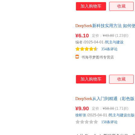
心内容，从智能问答到办公提效
加入购物车
收藏
与真实场景需求，为你提供一套
是职场新人，还是希望突破瓶颈
南。
DeepSeek
新科技实用方法 如何
包Memmaid高效赚钱秘籍 D 
¥6.10
定价：
¥49.80
(1.23折)
编者
/2025-04-01
/
民主与建设
354条评论
书海寻梦图书专营店
加入购物车
收藏
DeepSeek
从入门到精通（彩色版）少
代风口 别人的成功只是用对了工具
¥9.90
定价：
¥58.00
(1.71折)
徐昕张
/2025-04-01
/
民主与建设出版
158条评论