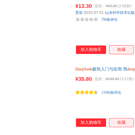
作到价值兑现 精准实操 案例解
在 器 的（模型）层面，有 六
¥13.30
定价：
¥49.80
(2.68折)
贾蓓
/2025-07-01
/
山东科学技术出版
799条评论
加入购物车
收藏
DeepSeek
极简入门与应用 用
deep
¥35.80
定价：
¥109.60
(3.27折)
13560条评论
加入购物车
收藏