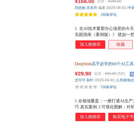
¥168.00
定价：
¥168.00
刘忠彬
,
关东升
编著
/2025-06-01
/
中
180条评论
1. 在AI技术重塑办公场景的今天
实践指南（案例版）》 犹如一
框架，以50个场景化案例为经纬，
加入购物车
收藏
具象化呈现。不同于浅尝辄止的
系，前篇通过 人机对话训练 重塑
赋能链路，后程创新性地整合豆
DeepSeek
高手必学的66个AI工
像、视频的全域创作。 对于追
效能工作的DeepSeek工具手册，
能的加速器，也是突破创意思维
¥29.90
定价：
¥59.80
(5折)
结合使用
求进阶突破的资深从业者，都能
尤可可
秋叶
/2025-04-01
/
人民邮电
案。当智能技术深度嵌入工作流
536条评论
2.《AI运营新引擎：DeepSeek驱
1.全领域覆盖：一册打通AI生产
巧 真实案例 3.可视化图解：对
家拆解三大提问法
加入购物车
购买电子书