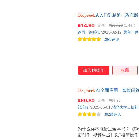
算机科学与技术双学士。 （ 2
汇丰商学院创院院长、上海人工
DeepSeek
从入门到精通（彩色版）
长、群响创始人等近20位来自
风口少年学AI一看就懂 别人的 D
3 ）内容实用 ：覆盖文案写作
¥14.90
定价：
¥107.00
(1.4折)
方面方法和技巧 零基础学会 Dee
设计、视频生成、教育、创业、
谷雨
、
徐昕张
/2025-02-12
/
民主与建
被AI取代的能力。
景，提供DeepSeek解决方案。
28条评论
100 精心设计的提
加入购物车
收藏
DeepSeek
AI全面应用：智能问答+
词、130+实操案例、140+视
¥69.80
定价：
¥69.80
教程
郭珍珍
/2025-06-01
/
清华大学出版社
302条评论
为什么你不能错过这本书？《Dee
案创作+视频生成》以“极简操作