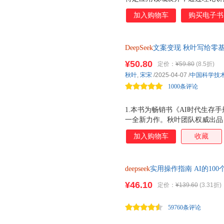
握DeepSeek的使用技巧。具体
加入购物车
购买电子书
应用场景、提问艺术与精准优化、与
档创作、打造PPT智能演示新
营销文案与品牌传播的智胜之道
DeepSeek
文案变现 秋叶写给零
概率问题 秋叶又一力作！Deep
¥50.80
定价：
¥59.80
(8.5折)
现。
秋叶
,
宋宋
/2025-04-07
/
中国科学技
1000条评论
1.本书为畅销书《AI时代生存手
一全新力作。秋叶团队权威出品
程，手把手指导零基础文案小白赚
加入购物车
收藏
革，解锁个人流量密码，实现从
乎、今日头条等主流平台的实战案
款标题和高转化笔记，助力个人
deepseek
实用操作指南 AI的10
重突破。
¥46.10
定价：
¥139.60
(3.31折)
59760条评论