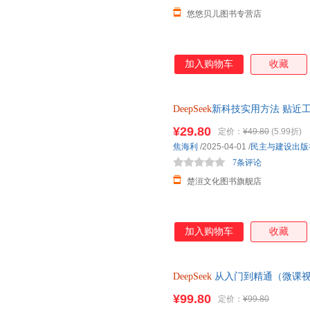
悠悠贝儿图书专营店
加入购物车
收藏
DeepSeek
新科技实用方法 贴近
心指南正版书籍
¥29.80
定价：
¥49.80
(5.99折)
焦海利
/2025-04-01
/
民主与建设出版
7条评论
楚洹文化图书旗舰店
加入购物车
收藏
DeepSeek
从入门到精通（微课视
度融合 著名计算机学者与教育
¥99.80
定价：
¥99.80
华大学教授孙富春推荐