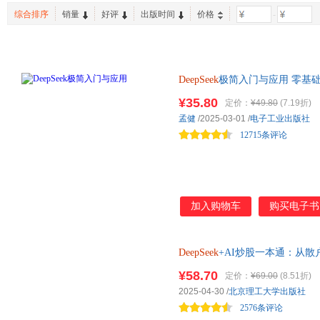
北方妇女儿童出版社
北京时代华文书局
新华出
王凤英
何华平
高博
综合排序
销量
好评
出版时间
价格
-
安徽大学出版社
东方出版社
中国石
李强
涂子沛
高伟
中信出版社
中国友谊出版社
佚名
二混子
张敏
延边教育出版社
群言出版社
伊夫·希尔皮斯科
李寅
李婷
DeepSeek
极简入门与应用 零基础
海豚出版社
四川人民出版社
李小玲
周丽霞
闫河
厂工程师倾力写作，附赠274个高
¥35.80
定价：
¥49.80
(7.19折)
重庆出版社
中国检察出版社
提升工作和学习效率
曾杰
王珏
刘嘉
孟健
/2025-03-01
/
电子工业出版社
中国轻工业出版社
浙江教育出版社
北京日
吴刚
王岩
何平
12715条评论
天地出版社
企业管理出版社
科学普
张勇
张萌
罗伯特·
中南大学出版社
中国和平出版社
中国农
任康磊
李开复
曹洪伟
广东经济出版社
人民日报出版社
福建教
迈克斯·泰格马克
杨红
杨帆
浙江科学技术出版社
河北科学技术出版社
国际文
加入购物车
购买电子书
大前研一
任勇
李剑
中国财政经济出版社
人民文学出版社
山东人
刘勇
后浪
程琳
中国青年出版社
北京出版社
地震出
汪婕舒
唐兴通
弘丹
DeepSeek
+AI炒股一本通：从
九州出版社
人民出版社
安徽教
周志明
周翔
郑天民
¥58.70
定价：
¥69.00
(8.51折)
上海文化出版社
人民教育出版社
新世界
宋天龙
梅拉妮·米歇尔
李凤
2025-04-30
/
北京理工大学出版社
上海三联书店
黑龙江美术出版社
上海文
2576条评论
郭华
古月
勃朗特