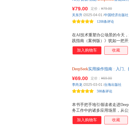
专业品质，解锁AI效能不只是
¥79.00
定价：
¥79.00
制办公场景，完整构建AI办公思维
关东升
/2025-04-01
/
中国经济出版社
全域创作！立体化学习，书+配
1208条评论
子资源
在AI技术重塑办公场景的今天，这
践指南（案例版）》犹如一把开
架，以50个场景化案例为经纬，将
加入购物车
收藏
象化呈现。不同于浅尝辄止的操
系，前篇通过 人机对话训练 重塑
赋能链路，后程创新性地整合豆
DeepSeek
实用操作指南 : 入门
像、视频的全域创作。 对于追
著，政务工作者与公文写作者的
能的加速器，也是突破创意思维
¥69.00
定价：
¥69.00
政务任务，开启智能办公新时代
求进阶突破的资深从业者，都能
李尚龙
/2025-03-01
/
台海出版社
案。当智能技术深度嵌入工作流
598条评论
本书手把手地引领读者走进DeepS
务工作中的诸多应用场景，从公
合，再到民生服务的智能响应，
加入购物车
收藏