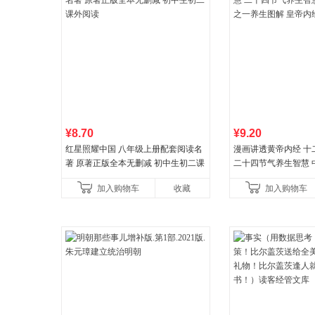
¥8.70
¥9.20
红星照耀中国 八年级上册配套阅读名
漫画讲透黄帝内经 十
著 原著正版全本无删减 初中生初二课
二十四节气养生智慧 
外阅读
一养生图解 皇帝内经
加入购物车
收藏
加入购物车