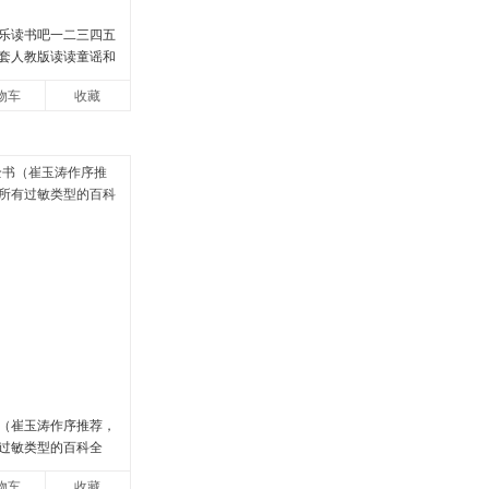
乐读书吧一二三四五
套人教版读读童谣和
门和大人一起读中国
物车
收藏
童话学生阅
（崔玉涛作序推荐，
过敏类型的百科全
物车
收藏