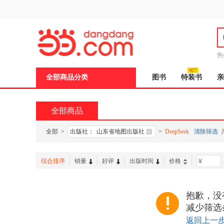
新
窗
口
打
开
无
障
热
碍
说
全部商品分类
图书
特装书
亲
明
页
面,
按
全部商品
Ctrl
加
波
全部
>
出版社：
山东省地图出版社
>
DeepSeek
清除筛选
浪
键
打
综合排序
销量
好评
出版时间
价格
-
开
导
盲
模
抱歉，没有
式
减少筛选
返回上一