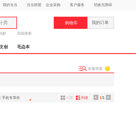
我的当当
当当拼团
企业采购
客户服务
切换无障碍
分类
我的订单
购物车
类
元包邮
高级搜索
文创
毛边本
批量搜索
妆
品
饰
手机专享价
大图
列表
1
/1
鞋
用
饰