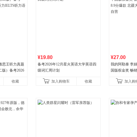
¥19.80
¥27.00
 雅思王听力真题
备考2026年12月星火英语大学英语四
我的阿勒泰 李
版）备考2026
级词汇周计划
国版权金奖 畅销超
LTS听力语料库
分爆款 北疆大
收藏
加入购物车
收藏
加入购