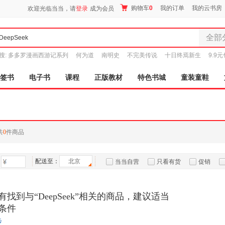
购物车
0
我的订单
我的云书房
欢迎光临当当，请
登录
成为会员
全部
全部分
搜:
多多罗漫画西游记系列
何为道
南明史
不完美传说
十日终焉新生
9.9
尾品汇
图书
签书
电子书
课程
正版教材
特色书城
童装童鞋
电子书
音像
影视
时尚美
共
0
件商品
母婴用
玩具
配送至：
北京
孕婴服
当当自营
只看有货
促销
童装童
特卖
预售
入驻商家
家居日
找到与“DeepSeek”相关的商品，建议适当
家具装
条件
服装
步
鞋