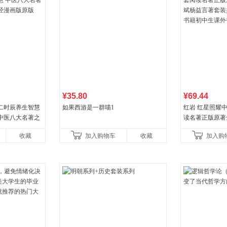
¥35.80
¥69.44
二时辰养生智慧
如果西游是一群喵1
红岩 红星照耀
中医八大名著之
读名著正版原著
漫画版原版
益言著套装共2
收藏
加入购物车
收藏
加入购
初中生课外书中