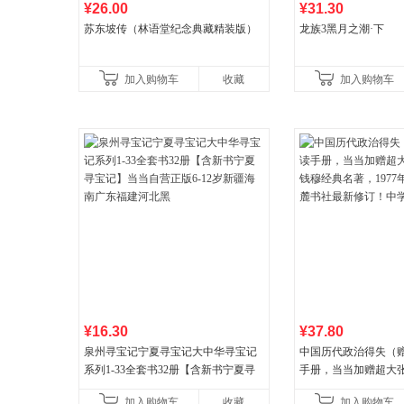
¥26.00
¥31.30
苏东坡传（林语堂纪念典藏精装版）
龙族3黑月之潮·下
加入购物车
收藏
加入购物车
¥16.30
¥37.80
泉州寻宝记宁夏寻宝记大中华寻宝记
中国历代政治得失（
系列1-33全套书32册【含新书宁夏寻
手册，当当加赠超大
宝记】当当自营正版6-12岁新疆海南
穆经典名著，1977
加入购物车
收藏
加入购物车