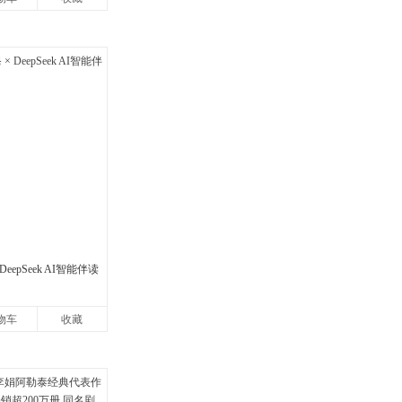
eepSeek AI智能伴读
物车
收藏