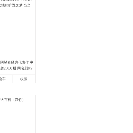
娟阿勒泰经典代表作 中
200万册 同名剧8.9
地的旷野之梦 当当自营
物车
收藏