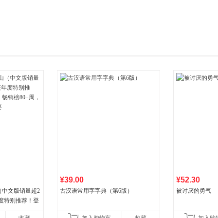
箱包皮
手表饰
运动户
汽车用
食品
手机通
数码影
电脑办
大家电
家用电
¥39.00
¥52.30
（中文版销量超2
古汉语常用字字典（第6版）
被讨厌的勇气
年度特别推荐！登
80+周，这本书