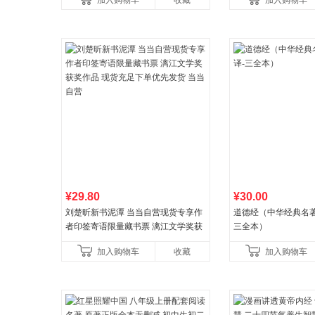
加入购物车
收藏
加入购物车
养好品质，发现快
比你听说的还要
¥29.80
¥30.00
刘楚昕新书泥潭 当当自营现货专享作
道德经（中华经典名著
者印签寄语限量藏书票 漓江文学奖获
三全本）
奖作品 现货充足下单优先发货 当当自
加入购物车
收藏
加入购物车
营