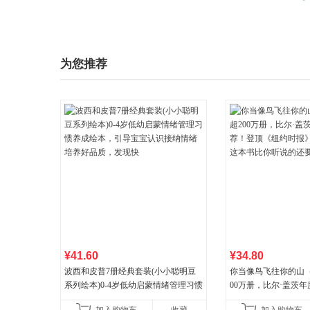
为您推荐
¥41.60
¥34.80
波西和皮普7册经典套装(小小聪明豆
你当像鸟飞往你的山
系列绘本)0-4岁低幼启蒙情绪管理习惯
00万册，比尔·盖茨
养成绘本，引导宝宝认识接纳情绪培
顶《纽约时报》畅销榜