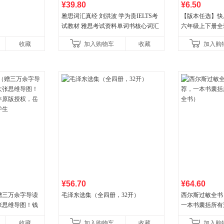
¥39.80
¥6.50
雅思词汇真经 刘洪波 学为贵IELTS考
【版本任选】快
试教材 雅思考试资料单词书核心词汇
六年级上下册全
书
儿歌小鲤鱼跳龙
收藏
加入购物车
收藏
加入购
古代寓言安徒生
¥56.70
¥64.60
赠三万余字导读
毛泽东选集（全四册，32开）
西尔斯过敏全书
张思维导图！钱
一本书囊括所有
年原版授权，岳麓
书）
收藏
加入购物车
收藏
加入购