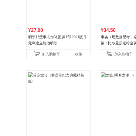
¥27.00
¥34.50
明朝那些事儿增补版.第1部.2021版.朱
事实（用数据思考，
元璋建立统治明朝
策！比尔盖茨送给全
礼物！比尔盖茨逢人
加入购物车
收藏
加入购物车
书！）读客经管文库