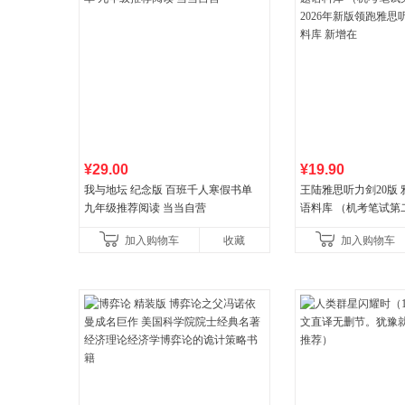
¥29.00
¥19.90
我与地坛 纪念版 百班千人寒假书单
王陆雅思听力剑20版
九年级推荐阅读 当当自营
语料库 （机考笔试第二
年新版领跑雅思听力IE
加入购物车
收藏
加入购物车
新增在