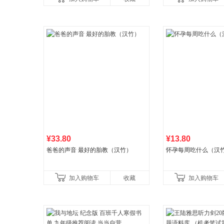
广东福建河北黑
书社最新修订！中学
¥33.80
¥13.80
爸爸的声音 最好的胎教（汉竹）
怀孕每周吃什么（汉
加入购物车
收藏
加入购物车