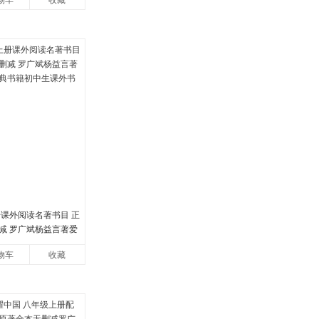
物车
收藏
册课外阅读名著书目 正
减 罗广斌杨益言著爱
书籍初中生课外书中
物车
收藏