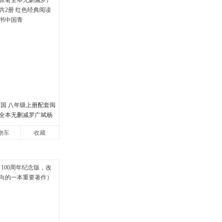
中国 八年级上册配套阅
全本无删减罗广斌杨
册 红色经典阅读书籍
物车
收藏
国青