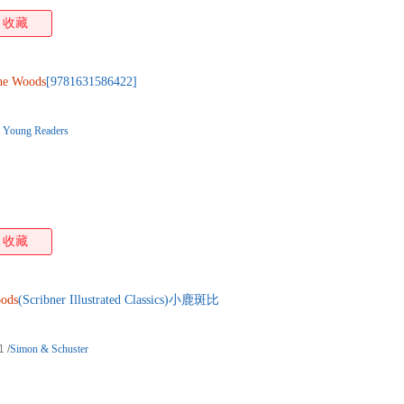
收藏
he
Woods
[9781631586422]
r Young Readers
收藏
ods
(Scribner Illustrated Classics)小鹿斑比
1
/
Simon & Schuster