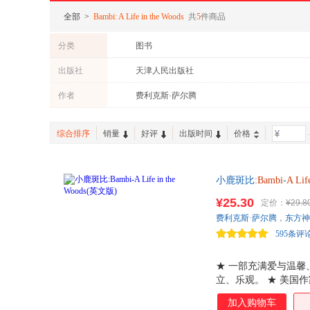
全部
>
Bambi: A Life in the Woods
共
5
件商品
分类
图书
出版社
天津人民出版社
作者
费利克斯·萨尔腾
综合排序
销量
好评
出版时间
价格
-
小鹿斑比
:Bambi
-
A
Lif
¥25.30
定价：
¥29.8
费利克斯·萨尔腾
，
东方神
595条评
★ 一部充满爱与温馨
立、乐观。 ★ 美国
随身携带阅读。 ★ 
加入购物车