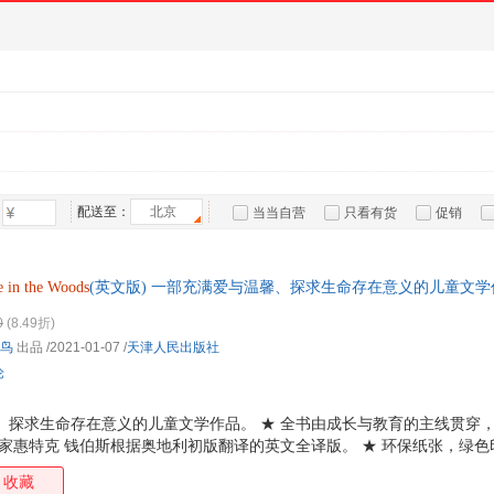
配送至：
北京
当当自营
只看有货
促销
特卖
预售
入驻商家
e
in
the
Woods
(英文版) 一部充满爱与温馨、探求生命存在意义的儿童文学
0
(8.49折)
鸟
出品
/2021-01-07
/
天津人民出版社
论
、探求生命存在意义的儿童文学作品。 ★ 全书由成长与教育的主线贯穿
作家惠特克 钱伯斯根据奥地利初版翻译的英文全译版。 ★ 环保纸张，绿色
学好英语，从原版阅读开始。
收藏