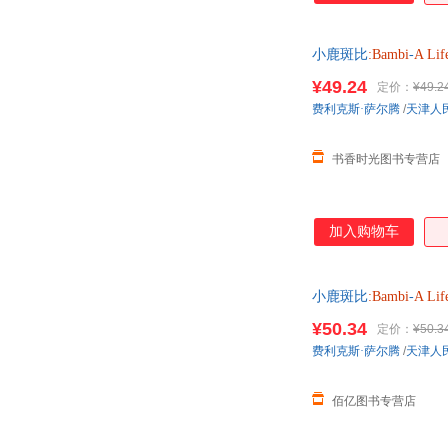
小鹿斑比
:Bambi
-
A
Lif
¥49.24
定价：
¥49.2
费利克斯·萨尔腾
/
天津人
书香时光图书专营店
加入购物车
小鹿斑比
:Bambi
-
A
Lif
均可开票】
¥50.34
定价：
¥50.3
费利克斯·萨尔腾
/
天津人
佰亿图书专营店