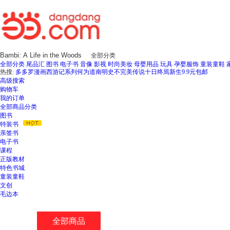
全部分类
全部分类
尾品汇
图书
电子书
音像
影视
时尚美妆
母婴用品
玩具
孕婴服饰
童装童鞋
热搜:
多多罗漫画西游记系列
何为道
南明史
不完美传说
十日终焉新生
9.9元包邮
高级搜索
购物车
我的订单
全部商品分类
图书
特装书
亲签书
电子书
课程
正版教材
特色书城
童装童鞋
文创
毛边本
全部商品