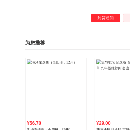
到货通知
为您推荐
¥56.70
¥29.00
毛泽东选集（全四册，32开）
我与地坛 纪念版 百