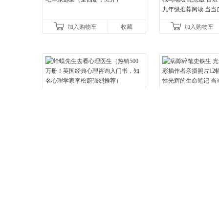
九年级推荐阅读 当当
加入购物车
收藏
加入购物车
¥22.80
¥48.00
蛤蟆先生去看心理医生（热销500万
病隙碎笔史铁生 光影
册！英国经典心理咨询入门书，知名
作者亲摄照片12幅 
心理学家李松蔚强烈推荐）
辉的生命笔记 当当自
加入购物车
收藏
加入购物车