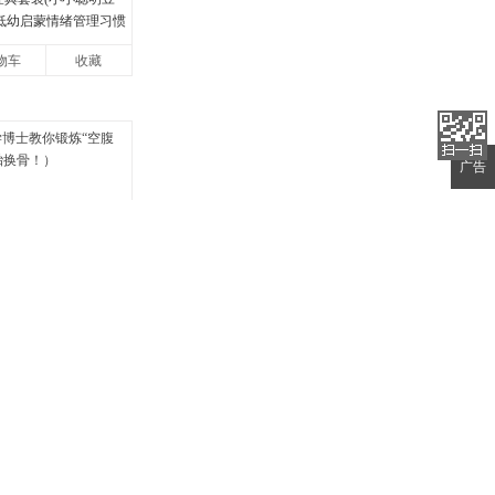
岁低幼启蒙情绪管理习惯
宝宝认识接纳情绪培
物车
收藏
快
广告
士教你锻炼“空腹
胎换骨！）
物车
收藏