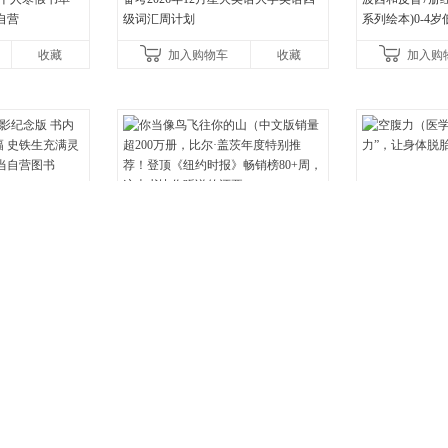
自营
级词汇周计划
系列绘本)0-4
养成绘本，引导
收藏
加入购物车
收藏
加入购
养好品质，发现
¥34.80
¥29.00
纪念版 书内彩插
你当像鸟飞往你的山（中文版销量超2
空腹力（医学博
史铁生充满灵性光
00万册，比尔·盖茨年度特别推荐！登
力”，让身体脱
营图书
顶《纽约时报》畅销榜80+周，这本书
收藏
加入购物车
收藏
加入购
比你听说的还要