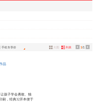
手机专享价
大图
列表
1
/1
作品
，让孩子学会勇敢、独
印刷，经典32开本便于