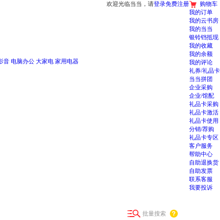
欢迎光临当当，请
登录
免费注册
购物车
我的订单
我的云书房
我的当当
银铃铛抵现
我的收藏
我的余额
影音
电脑办公
大家电
家用电器
我的评论
礼券/礼品卡
当当拼团
企业采购
企业/馆配
礼品卡采购
礼品卡激活
礼品卡使用
分销/荐购
礼品卡专区
客户服务
帮助中心
自助退换货
自助发票
联系客服
我要投诉
批量搜索