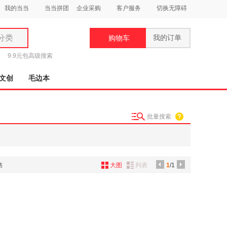
我的当当
当当拼团
企业采购
客户服务
切换无障碍
分类
我的订单
购物车
类
9.9元包
高级搜索
文创
毛边本
批量搜索
妆
品
饰
售
大图
列表
1
/1
鞋
用
饰