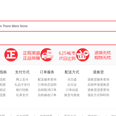
箱包皮
手表饰
运动户
汽车用
食品
手机通
数码影
电脑办
大家电
家用电
指南
支付方式
订单服务
配送方式
退换货
流程
网上支付
配送服务查询
当日递
退换货服务查询
制度
礼品卡支付
订单状态说明
次日达
自助申请退换货
协议
银行转账
自助取消订单
订单自提
退换货进度查询
优惠
礼券支付
自助修改订单
验货与签收
退款方式和时间