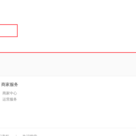
具
品
外
品
讯
音
公
器
商家服务
商家中心
运营服务