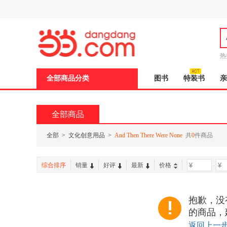
新
窗
口
打
开
无
障
热
碍
邮
说
全部商品分类
图书
特装书
亲
明
页
面,
按
全部商品
Ctrl
加
波
全部
>
文化创意用品
>
And Then There Were None
共
0
件商品
浪
键
打
综合排序
销量
好评
最新
价格
-
开
导
盲
模
抱歉，没有找
式
的商品，
返回上一