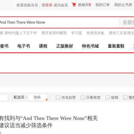
购物车
0
我的订单
我的云书房
欢迎光临当当，请
登录
成为会员
全部
全部分
搜:
新时代版上下五千年
离开前请叫醒我
学习观
有兽焉全集
唐诗三百首译注
尾品汇
图书
签书
电子书
课程
正版教材
特色书城
童装童鞋
电子书
音像
影视
时尚美
母婴用
玩具
孕婴服
配送至：
海南
当当自营
只看有货
促销
预
童装童
家居日
到与“And Then There Were None”相关
家具装
建议适当减少筛选条件
服装
鞋
步