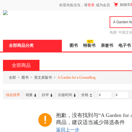
新
购物车
欢迎光临当当，请
登录
成为会员
窗
口
打
开
无
障
热搜:
中国文
碍
者从不说谎
说
全部商品分类
图书
特装书
亲签书
电子书
明
页
面,
按
全部商品
Ctrl
加
波
全部
>
图书
>
英文原版书
>
A Garden for a Groundhog
浪
键
打
综合排序
销量
好评
出版时间
价格
-
开
导
盲
模
抱歉，没有找到与“A Garden for a
式
商品，建议适当减少筛选条件
返回上一步