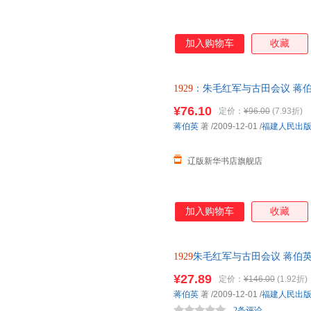
加入购物车
收藏
1929
：朱毛红军与古田会议 蒋伯英 著
全新书籍 多仓发货 正规发票
¥76.10
定价：
¥96.00
(7.93折)
蒋伯英
著
/2009-12-01
/
福建人民出
辽版新华书店旗舰店
加入购物车
收藏
1929
朱毛红军与古田会议 蒋伯英
书，保证质量，此书为单本而非
¥27.89
定价：
¥146.00
(1.92折)
蒋伯英
著
/2009-12-01
/
福建人民出
2条评论