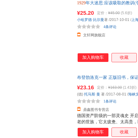
1929
年大迷思:应该吸取的教训(
多仓就近发货，85%城市次日
¥25.20
定价：
¥45.00
(5.6折)
小哈罗德·比尔曼
著
/2017-10-01
/
上
4条评论
文轩网旗舰店
加入购物车
收藏
布登勃洛克一家 正版旧书，保
¥23.16
定价：
¥163.00
(1.43折)
(德)
托马斯·曼
著
/2017-08-01
/
海峡
1条评论
鼎鑫图书专营店
德国资产阶级的一部灵魂史 开
老的世族，它太疲惫、太高贵，
接近末日。 德国19世纪后半期
加入购物车
收藏