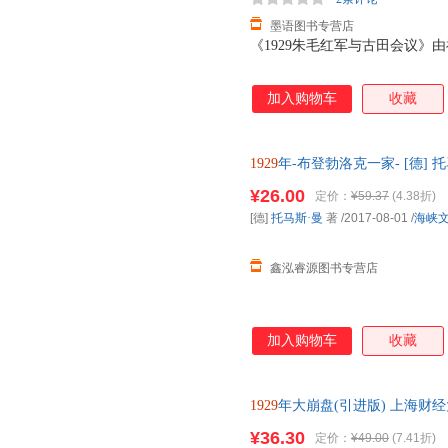
墨语图书专营店
《1929朱毛红军与古田会议》
加入购物车
收藏
1929
年-布登勃洛克一家- [德]
全国三仓发货，物流便捷，下单
¥26.00
定价：
¥59.37
(4.38折)
[德]
托马斯·曼
著
/2017-08-01
/
海峡
鑫泓睿源图书专营店
加入购物车
收藏
1929
年大崩盘(引进版) 上海财
¥36.30
定价：
¥49.00
(7.41折)