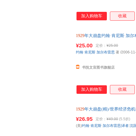
加入购物车
收藏
1929
年大崩盘约翰·肯尼斯·加尔
版微瑕,自有库房,消毒发货,品质
¥25.00
定价：
¥25.00
约翰·肯尼斯·加尔布雷思
著
/2006-11
书悦文宣图书旗舰店
加入购物车
收藏
1929
年大崩盘(精)/世界经济危
¥26.95
定价：
¥49.00
(5.5折)
(美)
约翰·肯尼斯·加尔布雷思|译者
:
沈