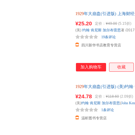
1929
年大崩盘(引进版) 上海财
85%城市次日达，团购优惠咨询
¥25.20
定价：
¥49.00
(5.15折)
(美)
约翰·肯尼斯·加尔布雷思
著
/2017
19条评论
四川新华书店教育专营店
加入购物车
收藏
1929
年大崩盘(引进版) (美)约翰·肯尼斯
著 著 沈国华 【正版】
¥24.78
定价：
¥118.60
(2.09折)
(美)
约翰·肯尼斯·加尔布雷思
(
John
Ken
1条评论
温昕图书专营店