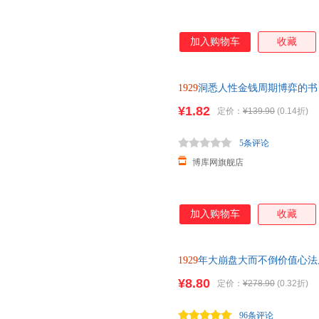
中国文史出版社
中国中医药出版社
天津科学技术出版社
四川文艺出版社
加入购物车
收藏
青岛出版社
吉林文史出版社
湖南教
哈尔滨出版社
广西师范大学出版社
广西人
北京时代华文书局
世界知识出版社
中国农
1929
洞悉人性金钱周期博弈的书
尔金
北京教育出版社
新蕾出版社
珠海出
¥1.82
定价：
¥139.90
(0.14折)
5条评论
博库网旗舰店
加入购物车
收藏
1929
年大崩盘大而不倒价值心法
营财富自由+用钱赚钱+巴菲特
¥8.80
定价：
¥278.90
(0.32折)
96条评论