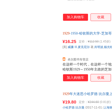
加入购物车
收藏
1929
-1950-哈钦斯的大学-芝
¥16.25
定价：
¥112.50
(1.45折)
[美]
威廉·H.麦克尼尔
著,
肖明波
,
杨光
卓尔图书专营店
在这样一个时代，在这样一个地
哈钦斯1929～1950年主政
协！ 哈钦斯及其领导下20年
加入购物车
收藏
话。而美国史学大师威廉·H.
为芝大学生作者经历了辉煌的哈
尼尔以一个亲历者的身份记述了
1929
年大迷思小哈罗德·比尔曼上海财
大学由基本教育型向研究型转变
书，保证质量，此书为单本而非
九十年代，是一个“全新的现象
¥19.80
定价：
¥244.60
(0.81折)
中心的模式如此新奇与充满活力
小哈罗德·比尔曼
/2017-11-01
/
上海
作者记叙了哈钦森为了推行自由