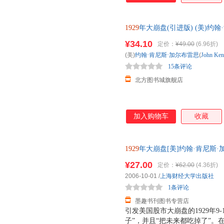
1929
年大崩盘(引进版) (美)约翰·肯尼斯
著 上海财经大 新华书店 正版全
¥34.10
定价：
¥49.00
(6.96折)
送达
(美)
约翰·肯尼斯·加尔布雷思
(
John
Ken
15条评论
北方图书城旗舰店
加入购物车
收藏
1929
年大崩盘[美]约翰·肯尼斯·加尔布雷
国华 译上海财经大 正版旧书
¥27.00
定价：
¥62.00
(4.36折)
2006-10-01
/
上海财经大学出版社
1条评论
墨趣书刊图书专营店
引发美国股市大崩盘的1929年9
子”，并且“把未来都吃掉了”。