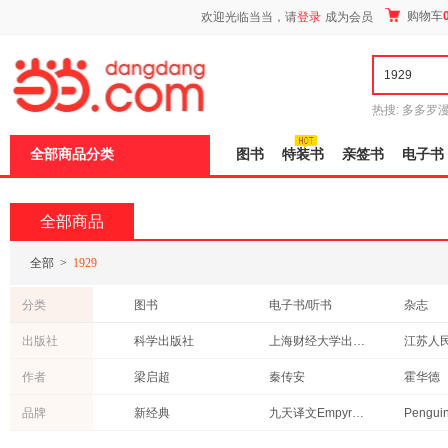
新
购物车
欢迎光临当当，请
登录
成为会员
窗
口
打
开
无
障
热搜:
多多罗
碍
传说
十日终
说
全部商品分类
图书
特装书
亲签书
电子书
明
页
面,
按
全部商品
Ctrl
加
波
全部
>
1929
浪
键
分类
图书
电子书/听书
杂志
打
开
出版社
科学出版社
上海财经大学出版社
江苏人
导
盲
中央编译出版社
法律出版社
作者
梁启超
秦传安
霍华德
模
式
湖南文艺出版社
福建人民出版社
北京大
顾海良
李硕
李欣
品牌
新经典
九天译文Empyrean Translation
九州出版社
中国摄影出版社
电子工
沈国华
托马斯·曼