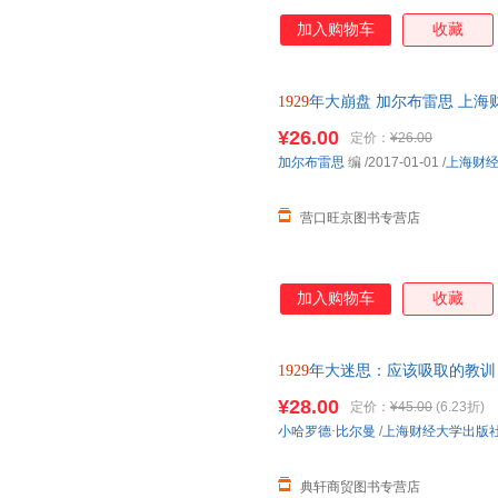
降了30%，投资减少了80%，1
加入购物车
收藏
思撰著的《1929年大崩盘》，
日子，旨在“揭出病根，引起疗救
1955、1961、1972、1979
1929
年大崩盘 加尔布雷思 上海财经大
并成为学术界和证券投资界大量
志将《1929年大崩盘》列为其
¥26.00
定价：
¥26.00
《1929年大崩盘》是卓尔不群
加尔布雷思
编
/2017-01-01
/
上海财
月精湛分析”。 《大西洋月刊
而著称，但这本书
营口旺京图书专营店
加入购物车
收藏
1929
年大迷思：应该吸取的教训
机研究译丛 上海财经大学出版社 F
¥28.00
定价：
¥45.00
(6.23折)
小哈罗德·比尔曼
/
上海财经大学出版
典轩商贸图书专营店