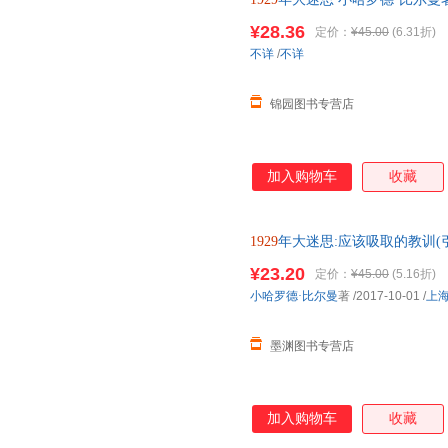
验教训的总结具体深入。本书的
学生，而且能够对社会各界人士
¥28.36
定价：
¥45.00
(6.31折)
不详
/
不详
锦园图书专营店
加入购物车
收藏
1929
年大迷思:应该吸取的教训(引
店正版，多仓就近发货，85%
¥23.20
定价：
¥45.00
(5.16折)
小哈罗德·比尔曼
著
/2017-10-01
/
上
墨渊图书专营店
加入购物车
收藏