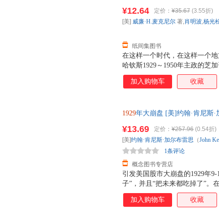
¥12.64
定价：
¥35.67
(3.55折)
[美]
威廉·H.麦克尼尔
著,
肖明波
,
杨光
纸间集图书
在这样一个时代，在这样一个地
哈钦斯1929～1950年主政
协！ 哈钦斯及其领导下20年
加入购物车
收藏
话。而美国史学大师威廉·H.
为芝大学生作者经历了辉煌的哈
尼尔以一个亲历者的身份记述了
1929
年大崩盘 [美]约翰·肯尼斯·加尔布
大学由基本教育型向研究型转变
国华 译 978 【速开发票，优
九十年代，是一个“全新的现象
¥13.69
定价：
¥257.96
(0.54折)
中心的模式如此新奇与充满活力
[美]
约翰·肯尼斯·加尔布雷思
（
John
Ke
作者记叙了哈钦森为了推行自由
1条评论
起“智力激励”的氛围
概念图书专营店
引发美国股市大崩盘的1929年9
子”，并且“把未来都吃掉了”。
降了30%，投资减少了80%，1
加入购物车
收藏
思撰著的《1929年大崩盘》，
日子，旨在“揭出病根，引起疗救