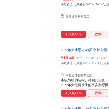
询在线客服！
小哈罗德·比尔曼
著
/2017-10-01
/
上
爱阅城图书专营店
加入购物车
收藏
1929
年大迷思 小哈罗德·比尔曼
本而非一套，支持7天无理由退
¥19.40
定价：
¥48.06
(4.04折)
小哈罗德·比尔曼
/2017-11-01
/
上海
中领文轩图书专营店
本以简明的结构、朴实的语言、
1929年大危机发生的事实和原
的神话”、“美国无线电公司”的
加入购物车
收藏
策、“股市的跌宕起伏”、“1931
以及“经验教训”。本书具有以
抓住危机中的核心事实深入透析；
1929
年大迷思 小哈罗德·比尔曼著 9