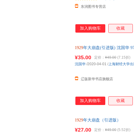
东润图书专营店
加入购物车
收藏
1929
年大崩盘(引进版) 沈国华 97
书籍 多仓发货 正规发票
¥35.00
定价：
¥49.00
(7.15折)
沈国华
/2020-04-01
/
上海财经大学出
辽版新华书店旗舰店
加入购物车
收藏
1929
年大崩盘（引进版）
¥27.00
定价：
¥49.00
(5.52折)