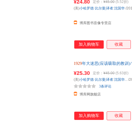
¥24.80
定价：
¥45.00
(5.52折)
(美)
小哈罗德·比尔曼|译者
:
沈国华
/20
博库图书音像专营店
加入购物车
收藏
1929
年大迷思(应该吸取的教训)
¥25.30
定价：
¥45.00
(5.63折)
(美)
小哈罗德·比尔曼|译者
:
沈国华..
.
/2
3条评论
博库网旗舰店
加入购物车
收藏