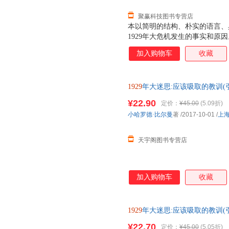
起“智力激励”的氛围
聚赢科技图书专营店
本以简明的结构、朴实的语言、
1929年大危机发生的事实和原
的神话”、“美国无线电公司”的
加入购物车
收藏
策、“股市的跌宕起伏”、“1931
以及“经验教训”。本书具有以
抓住危机中的核心事实深入透析；
1929
年大迷思:应该吸取的教训(
验教训的总结具体深入。本书的
多仓就近发货，85%城市次日
学生，而且能够对社会各界人士
¥22.90
定价：
¥45.00
(5.09折)
小哈罗德·比尔曼
著
/2017-10-01
/
上
天宇阁图书专营店
加入购物车
收藏
1929
年大迷思:应该吸取的教训(引
经大学出版社 新华书店正版，
¥22.70
定价：
¥45.00
(5.05折)