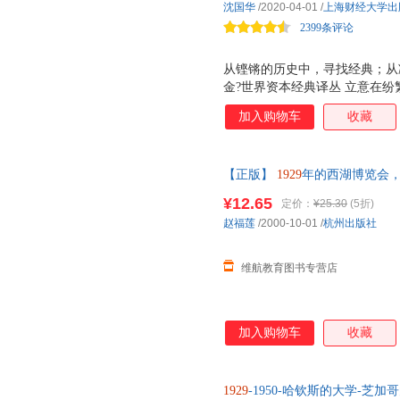
沈国华
/2020-04-01
/
上海财经大学出
2399条评论
从铿锵的历史中，寻找经典；从
金?世界资本经典译丛 立意在
现真实的历史场景，从而使读者
加入购物车
收藏
风。 兵者，诡道也。 市场亦然
开过往的云烟，从中发现惠助当
思撰著，是本简明扼要但又富有
【正版】
1929
年的西湖博览会， 9
书部分章节中，还生动地描述了
开发票】 正版图书]
智，并且幽默地鞭挞了美国某些
¥12.65
定价：
¥25.30
(5折)
经济学家加尔布雷思撰著。自其195
赵福莲
/2000-10-01
/
杭州出版社
1979、1988、1997年不
性著作。《大西洋月刊评论》认
维航教育图书专营店
加入购物车
收藏
1929
-1950-哈钦斯的大学-芝