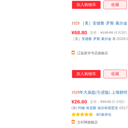
加入购物车
收藏
1929
［美］安德鲁·罗斯·索尔金 著 
社直发 正版全新书籍 正规发票
¥68.80
定价：
¥139.90
(4.92折)
［美］
安德鲁·罗斯·索尔金
著
/2026-
辽版新华书店旗舰店
加入购物车
收藏
1929
年大崩盘(引进版) 上海财
85%城市次日达，团购优惠咨询
¥26.60
定价：
¥49.00
(5.43折)
(美)
约翰·肯尼斯·加尔布雷思
著
/2017
465条评论
文轩网旗舰店