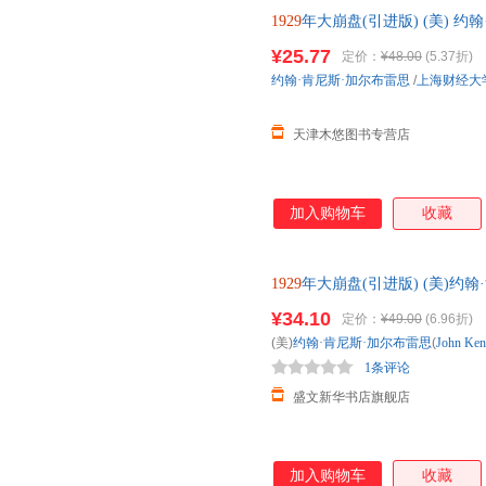
1929
年大崩盘(引进版) (美) 
9787564227296 股票投资
¥25.77
定价：
¥48.00
(5.37折)
约翰·肯尼斯·加尔布雷思
/
上海财经大
天津木悠图书专营店
加入购物车
收藏
1929
年大崩盘(引进版) (美)约翰·肯尼斯
著 上海财经大 正规电子发票 
¥34.10
定价：
¥49.00
(6.96折)
(美)
约翰·肯尼斯·加尔布雷思
(
John
Ken
1条评论
盛文新华书店旗舰店
加入购物车
收藏