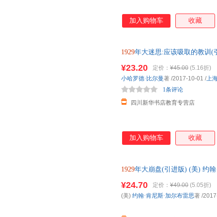
加入购物车
收藏
1929
年大迷思:应该吸取的教训(
多仓就近发货，85%城市次日
¥23.20
定价：
¥45.00
(5.16折)
小哈罗德·比尔曼
著
/2017-10-01
/
上
1条评论
四川新华书店教育专营店
加入购物车
收藏
1929
年大崩盘(引进版) (美) 约
学出版社 新华书店正版，多仓
¥24.70
定价：
¥49.00
(5.05折)
线客服！
(美)
约翰·肯尼斯·加尔布雷思
著
/2017