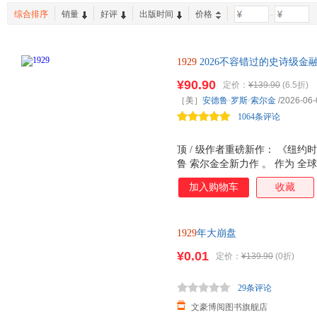
生活·读书·新知三联书店
上海人民出版社
萨缪尔·贝克特
佚名
吴华
综合排序
销量
好评
出版时间
价格
-
中信出版社
上海社会科学院出版社
姜克夫
丰子恺
唐磊
江苏文艺出版社
湖南人民出版社
上海大
弘一法师
比尔·布莱森
易英
1929
2026不容错过的史诗级金
南京出版社
江西教育出版社
暨南大
张宪文
叶永烈
吴学昭
倒》作者历时8年潜心力作 雄踞
上海译文出版社
¥90.90
经济科学出版社
定价：
¥139.90
(6.5折)
高晓松
陈晨
张喆
韦股东大会重磅推荐图书 知名
［美］
安德鲁·罗斯·索尔金
/2026-06-
人民日报出版社
杭州出版社
魏书生
天下霸唱
斯特兹·
1064条评论
山东画报出版社
安徽师范大学出版社
台海出
闾佳
罗斯
罗伯特·
浙江工商大学出版社
上海交通大学出版社
学苑出
荆霄鹏
金波
黄煌
顶 / 级作者重磅新作： 《纽
中共党史出版社
商务印书馆国际有限公司
学习出
鲁 索尔金全新力作 。 作为 
出版、影视三大领域，被公认为华
凤凰出版社
文化艺术出版社
新华出
加入购物车
收藏
经意见领袖。 独 /家 史料， 首
浙江人民美术出版社
上海文化出版社
人民出
1929年秘密会议记录、华尔街亲
人信件手稿等历史资料， 以前所未
生活 读书 新知三联书店
高等教育出版社
机械工
1929
年大崩盘
股市崩盘事件。 唤醒投资人的 清醒
地震出版社
百花文艺出版社
科学普
与不确定性交织的 当下，历史
¥0.01
定价：
¥139.90
(0折)
中央民族大学出版社
云南美术出版社
四川美
性 狂热 ， 赋予读者 上帝视
层逻辑， 学 会 在下一
吉林出版社
河南人民出版社
浙江古
29条评论
世界图书出版公司
新星出版社
中国计
文豪博阅图书旗舰店