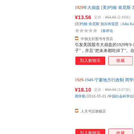
1955、1961、1972、1979
1929
年大崩盘 [美]约翰·肯尼斯·加尔布
并成为学术界和证券投资界大量
国华 译 978 【速开发票，优
志将《1929年大崩盘》列为其
¥13.56
定价：
¥54.66
(2.49折)
报》认为《1929年大崩盘》是
[美]
约翰·肯尼斯·加尔布雷思
（
John
Ke
人难忘的岁月精湛分析”。 《
1条评论
其娱乐价值而著称
中领文轩图书专营店
引发美国股市大崩盘的1929年9
子”，并且“把未来都吃掉了”。
降了30%，投资减少了80%，1
加入购物车
收藏
思撰著的《1929年大崩盘》，
日子，旨在“揭出病根，引起疗救
1955、1961、1972、1979
1929
-1949-宁夏地方行政制
并成为学术界和证券投资界大量
科学出版社 9787516166482 人
志将《1929年大崩盘》列为其
¥18.10
定价：
¥59.00
(3.07折)
报》认为《1929年大崩盘》是
周学勤
/2016-05-01
/
中国社会科学出
人难忘的岁月精湛分析”。 《
其娱乐价值而著称
人天书店旗舰店
加入购物车
收藏