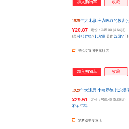
加入购物车
收藏
1929
年大迷思:应该吸取的教训(引
者 著 沈国华 译上海财经大学出
¥20.87
定价：
¥45.00
(4.64折)
障.套装单售,优惠多多,可开发票
(美)
小哈罗德
？
比尔曼
著作
沈国华
译
书悦文宣图书旗舰店
加入购物车
收藏
1929
年大迷思 小哈罗德·比尔曼著 97
¥29.51
定价：
¥50.40
(5.86折)
不详
/
不详
梦梦图书专营店