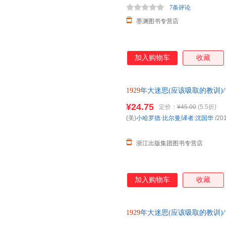
7条评论
墨渊图书专营店
加入购物车
收藏
1929
年大迷思(应该吸取的教训)
¥24.75
定价：
¥45.00
(5.5折)
(美)
小哈罗德·比尔曼|译者
:
沈国华
/20
浙江出版集团图书专营店
加入购物车
收藏
1929
年大迷思(应该吸取的教训)