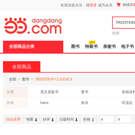
新
购物车
欢迎光临当当，请
登录
成为会员
窗
口
打
开
无
障
热搜:
碍
说
全部商品分类
图书
特装书
亲签书
电子书
明
页
面,
按
全部商品
Ctrl
加
波
全部
>
图书
>
TREDITION CLASSICS
浪
键
分类
英文原版书
童书
其他语
打
开
作者
hans
朱沐
司汤达
导
盲
模
综合排序
销量
好评
出版时间
价格
-
式